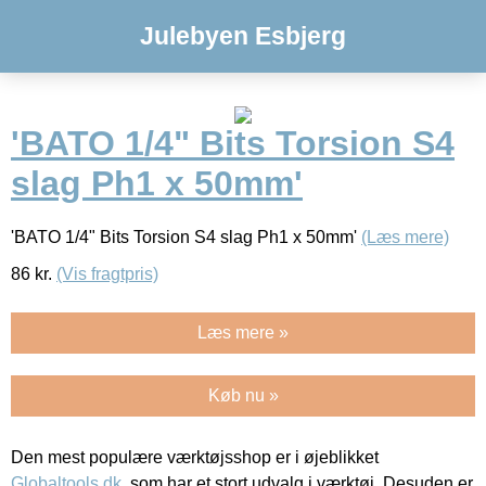
Julebyen Esbjerg
'BATO 1/4" Bits Torsion S4
slag Ph1 x 50mm'
'BATO 1/4" Bits Torsion S4 slag Ph1 x 50mm'
(Læs mere)
86
kr.
(Vis fragtpris)
Læs mere »
Køb nu »
Den mest populære værktøjsshop er i øjeblikket
Globaltools.dk
, som har et stort udvalg i værktøj. Desuden er