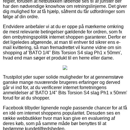
regler, foruden at netbutikken løbende ses til af jurister der
har den nødvendige knowhow om retningslinjerne. Det giver
dig mulighed for at få hjælp, såfremt du får udfordringer som
følge af din ordre.
Endvidere anbefaler vi at du er oppe på mærkerne omkring
de mest relevante betingelser gældende for ordren, som fx
den ombytningspolitik internet shoppen garanterer. Derfor er
det ligeledes afgørende, at man til enhver tid sikrer ens e-
mail kvittering, så man fremadrettet vil kunne vidne om sin
shopping af 'BATO 1/4" Bits Torsion S4 slag Ph1 x 50mm',
hvad end man søger et produkt til en herre eller dame.
Trustpilot yder super solide muligheder for at gennemstøve
ganske mange nuværende brugeres erfaringer og derved
går vi ind for, at du verificerer internet forretningens
anmeldelser af 'BATO 1/4" Bits Torsion S4 slag Ph1 x 50mm'
forud for at du shopper.
Facebook tilbyder lignende nogle passende chancer for at få
en idé om internet shoppens popularitet. Desuden ses en
række webbutikker hvor man kan give en evaluering af
deres køb, som på samme måde bør benyttes til at
bedømme kundetilfredsheden.