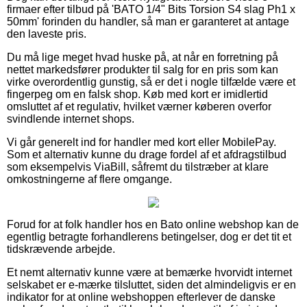
firmaer efter tilbud på 'BATO 1/4" Bits Torsion S4 slag Ph1 x
50mm' forinden du handler, så man er garanteret at antage
den laveste pris.
Du må lige meget hvad huske på, at når en forretning på
nettet markedsfører produkter til salg for en pris som kan
virke overordentlig gunstig, så er det i nogle tilfælde være et
fingerpeg om en falsk shop. Køb med kort er imidlertid
omsluttet af et regulativ, hvilket værner køberen overfor
svindlende internet shops.
Vi går generelt ind for handler med kort eller MobilePay.
Som et alternativ kunne du drage fordel af et afdragstilbud
som eksempelvis ViaBill, såfremt du tilstræber at klare
omkostningerne af flere omgange.
Forud for at folk handler hos en Bato online webshop kan de
egentlig betragte forhandlerens betingelser, dog er det tit et
tidskrævende arbejde.
Et nemt alternativ kunne være at bemærke hvorvidt internet
selskabet er e-mærke tilsluttet, siden det almindeligvis er en
indikator for at online webshoppen efterlever de danske