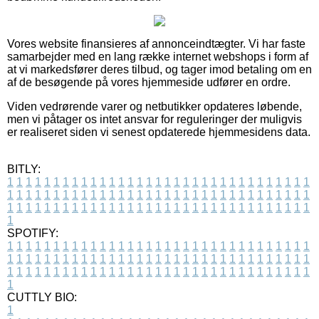
Vores website finansieres af annonceindtægter. Vi har faste
samarbejder med en lang række internet webshops i form af
at vi markedsfører deres tilbud, og tager imod betaling om en
af de besøgende på vores hjemmeside udfører en ordre.
Viden vedrørende varer og netbutikker opdateres løbende,
men vi påtager os intet ansvar for reguleringer der muligvis
er realiseret siden vi senest opdaterede hjemmesidens data.
BITLY:
1
1
1
1
1
1
1
1
1
1
1
1
1
1
1
1
1
1
1
1
1
1
1
1
1
1
1
1
1
1
1
1
1
1
1
1
1
1
1
1
1
1
1
1
1
1
1
1
1
1
1
1
1
1
1
1
1
1
1
1
1
1
1
1
1
1
1
1
1
1
1
1
1
1
1
1
1
1
1
1
1
1
1
1
1
1
1
1
1
1
1
1
1
1
1
1
1
1
1
1
SPOTIFY:
1
1
1
1
1
1
1
1
1
1
1
1
1
1
1
1
1
1
1
1
1
1
1
1
1
1
1
1
1
1
1
1
1
1
1
1
1
1
1
1
1
1
1
1
1
1
1
1
1
1
1
1
1
1
1
1
1
1
1
1
1
1
1
1
1
1
1
1
1
1
1
1
1
1
1
1
1
1
1
1
1
1
1
1
1
1
1
1
1
1
1
1
1
1
1
1
1
1
1
1
CUTTLY BIO:
1