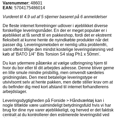
Varenummer:
48601
EAN:
5704175486014
Vurderet til
4.9
ud af 5 stjerner baseret på
6
anmeldelser
De fleste internet forretninger udlover i øjeblikket diverse
forskellige leveringsmåder. En der er meget populær er i
øjeblikket at få sendt til en pakkeshop, fordi det er ekstremt
fleksibelt at kunne hente de nyindkøbte produkter når det
passer dig. Leveringsmetoden er nemlig ultra problemfri,
samt oftest tillige den mindst kostelige leveringsløsning ved
køb af 'BATO 1/4" Bits Torsion S4 slag Ph1 x 50mm'.
Du kan ydermere påtænke at vælge udbringning hjem til
hvor du bor eller til dit arbejdes adresse. Denne bliver gerne
en lille smule mindre prisbillig, men omvendt særdeles
gnidningsløs. Den mest betalelige leveringstype er
utvivlsomt selv at hente pakken, men dette stiller krav om at
du befinder dig med kort afstand til internet forhandlerens
arbejdslager.
Leveringsdygtigheden på Forside > Håndværktøj kan i
nogle tilfælde være ualmindeligt betydningsfuld hvis vi har
brug for dine nye varer øjeblikkeligt, og herved er det faktisk
centralt at du kontrollerer den estimerede leveringstid ved