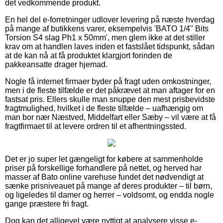
det vedkommende produkt.
En hel del e-forretninger udlover levering på næste hverdag
på mange af butikkens varer, eksempelvis 'BATO 1/4" Bits
Torsion S4 slag Ph1 x 50mm', men glem ikke at det stiller
krav om at handlen laves inden et fastslået tidspunkt, sådan
at de kan nå at få produktet klargjort forinden de
pakkeansatte drager hjemad.
Nogle få internet firmaer byder på fragt uden omkostninger,
men i de fleste tilfælde er det påkrævet at man aftager for en
fastsat pris. Ellers skulle man snuppe den mest prisbevidste
fragtmulighed, hvilket i de fleste tilfælde – uafhængig om
man bor nær Næstved, Middelfart eller Sæby – vil være at få
fragtfirmaet til at levere ordren til et afhentningssted.
Det er jo super let gængeligt for købere at sammenholde
priser på forskellige forhandlere på nettet, og herved har
masser af Bato online varehuse fundet det nødvendigt at
sænke prisniveauet på mange af deres produkter – til børn,
og ligeledes til damer og herrer – voldsomt, og endda nogle
gange præstere fri fragt.
Dog kan det alligevel være nyttigt at analysere visse e-