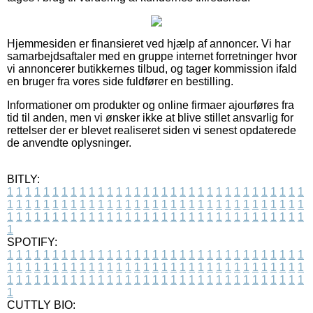
Hjemmesiden er finansieret ved hjælp af annoncer. Vi har
samarbejdsaftaler med en gruppe internet forretninger hvor
vi annoncerer butikkernes tilbud, og tager kommission ifald
en bruger fra vores side fuldfører en bestilling.
Informationer om produkter og online firmaer ajourføres fra
tid til anden, men vi ønsker ikke at blive stillet ansvarlig for
rettelser der er blevet realiseret siden vi senest opdaterede
de anvendte oplysninger.
BITLY:
1
1
1
1
1
1
1
1
1
1
1
1
1
1
1
1
1
1
1
1
1
1
1
1
1
1
1
1
1
1
1
1
1
1
1
1
1
1
1
1
1
1
1
1
1
1
1
1
1
1
1
1
1
1
1
1
1
1
1
1
1
1
1
1
1
1
1
1
1
1
1
1
1
1
1
1
1
1
1
1
1
1
1
1
1
1
1
1
1
1
1
1
1
1
1
1
1
1
1
1
SPOTIFY:
1
1
1
1
1
1
1
1
1
1
1
1
1
1
1
1
1
1
1
1
1
1
1
1
1
1
1
1
1
1
1
1
1
1
1
1
1
1
1
1
1
1
1
1
1
1
1
1
1
1
1
1
1
1
1
1
1
1
1
1
1
1
1
1
1
1
1
1
1
1
1
1
1
1
1
1
1
1
1
1
1
1
1
1
1
1
1
1
1
1
1
1
1
1
1
1
1
1
1
1
CUTTLY BIO: