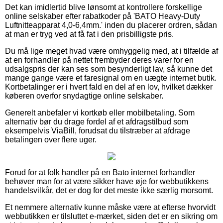
Det kan imidlertid blive lønsomt at kontrollere forskellige
online selskaber efter rabatkoder på 'BATO Heavy-Duty
Luftnitteapparat 4,0-6,4mm.' inden du placerer ordren, sådan
at man er tryg ved at få fat i den prisbilligste pris.
Du må lige meget hvad være omhyggelig med, at i tilfælde af
at en forhandler på nettet frembyder deres varer for en
udsalgspris der kan ses som besynderligt lav, så kunne det
mange gange være et faresignal om en uægte internet butik.
Kortbetalinger er i hvert fald en del af en lov, hvilket dækker
køberen overfor snydagtige online selskaber.
Generelt anbefaler vi kortkøb eller mobilbetaling. Som
alternativ bør du drage fordel af et afdragstilbud som
eksempelvis ViaBill, forudsat du tilstræber at afdrage
betalingen over flere uger.
Forud for at folk handler på en Bato internet forhandler
behøver man for at være sikker have øje for webbutikkens
handelsvilkår, det er dog for det meste ikke særlig morsomt.
Et nemmere alternativ kunne måske være at efterse hvorvidt
webbutikken er tilsluttet e-mærket, siden det er en sikring om