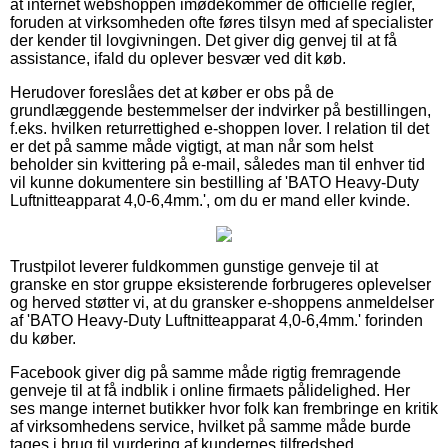
at internet webshoppen imødekommer de officielle regler,
foruden at virksomheden ofte føres tilsyn med af specialister
der kender til lovgivningen. Det giver dig genvej til at få
assistance, ifald du oplever besvær ved dit køb.
Herudover foreslåes det at køber er obs på de
grundlæggende bestemmelser der indvirker på bestillingen,
f.eks. hvilken returrettighed e-shoppen lover. I relation til det
er det på samme måde vigtigt, at man når som helst
beholder sin kvittering på e-mail, således man til enhver tid
vil kunne dokumentere sin bestilling af 'BATO Heavy-Duty
Luftnitteapparat 4,0-6,4mm.', om du er mand eller kvinde.
Trustpilot leverer fuldkommen gunstige genveje til at
granske en stor gruppe eksisterende forbrugeres oplevelser
og herved støtter vi, at du gransker e-shoppens anmeldelser
af 'BATO Heavy-Duty Luftnitteapparat 4,0-6,4mm.' forinden
du køber.
Facebook giver dig på samme måde rigtig fremragende
genveje til at få indblik i online firmaets pålidelighed. Her
ses mange internet butikker hvor folk kan frembringe en kritik
af virksomhedens service, hvilket på samme måde burde
tages i brug til vurdering af kundernes tilfredshed.