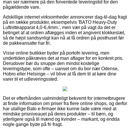
man ser nærmere på den forventede leveringstid for den
pågældende vare.
Adskillige internet virksomheder annoncerer dag-til-dag fragt
på en række produkter, eksempelvis 'BATO Heavy-Duty
Luftnitteapparat 4,0-6,4mm.', men vær på vagt da det er
betinget af at ordren aflægges inden et angivent klokkeslæt,
så de højst sandsynligt kan nå at få ordren på posthuset før
de pakkeansatte har fri.
Visse online butikker byder på portofri levering, men
undertiden påkræves det at man aftager for en konkret pris.
Derudover bør du snuppe den mindst kostelige
leveringstype, som ofte – uanset om du bor nær Odense,
Hobro eller Helsinge – vil blive at få dem til at køre dine
varer til et udleveringssted.
Det er efterhånden ualmindeligt bekvemt for internetbrugere
at finde information om priser fra flere online shops, og derfor
har utallige Bato e-firmaer ikke kunne lade være med at
mindske prisniveauet på deres produkter – til børn, og
yderligere også til mænd og kvinder – markant, og endda
nogle gange byde på fri fragt.