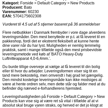
Kategori:
Forside > Default Category > New Products
Producent:
Bato
Varenummer:
60230
EAN:
5704175602308
Vurderet til
4.5
ud af 5 stjerner baseret på
36
anmeldelser
Flere netbutikker i Danmark frembyder i vore dage alverdens
leveringsmåder. Den mest benyttede er p.t. at få leveret til en
pakkeshop, fordi det er ekstremt fleksibelt at kunne hente
dine varer når du har lyst. Muligheden er nemlig temmelig
praktisk, samt i mange tilfælde også den mest prisbevidste
leveringsmetode ved køb af 'BATO Heavy-Duty
Luftnitteapparat 4,0-6,4mm.'.
Du burde tillige overveje at vælge at få leveret til din bolig
eller til hvor du arbejder. Leveringsformen viser sig tit en
tand mere bekostelig, men omvendt i høj grad let gængelig.
Den mindst kostelige leveringsmåde kan ikke modsiges at
være at hente ordren selv, men dette står og falder med at du
befinder dig nærved e-forhandlerens hjemsted.
Leveringshastigheden på Forside > Default Category > New
Products kan vise sig at være ret så vital i tilfælde af at vi
absolut skal bruge varen straks, og herved er det jo klogt at