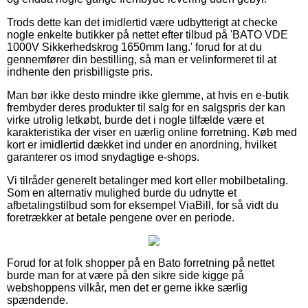
Trods dette kan det imidlertid være udbytterigt at checke
nogle enkelte butikker på nettet efter tilbud på 'BATO VDE
1000V Sikkerhedskrog 1650mm lang.' forud for at du
gennemfører din bestilling, så man er velinformeret til at
indhente den prisbilligste pris.
Man bør ikke desto mindre ikke glemme, at hvis en e-butik
frembyder deres produkter til salg for en salgspris der kan
virke utrolig letkøbt, burde det i nogle tilfælde være et
karakteristika der viser en uærlig online forretning. Køb med
kort er imidlertid dækket ind under en anordning, hvilket
garanterer os imod snydagtige e-shops.
Vi tilråder generelt betalinger med kort eller mobilbetaling.
Som en alternativ mulighed burde du udnytte et
afbetalingstilbud som for eksempel ViaBill, for så vidt du
foretrækker at betale pengene over en periode.
Forud for at folk shopper på en Bato forretning på nettet
burde man for at være på den sikre side kigge på
webshoppens vilkår, men det er gerne ikke særlig
spændende.