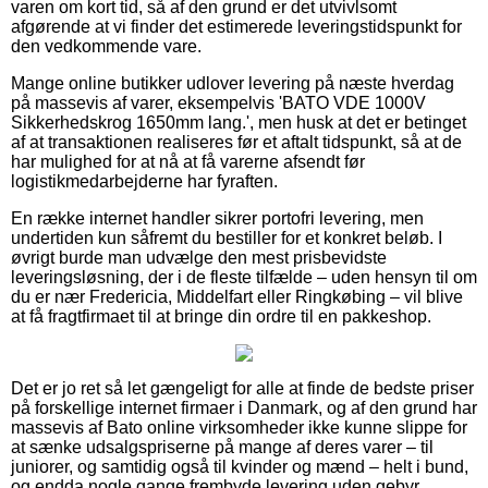
varen om kort tid, så af den grund er det utvivlsomt
afgørende at vi finder det estimerede leveringstidspunkt for
den vedkommende vare.
Mange online butikker udlover levering på næste hverdag
på massevis af varer, eksempelvis 'BATO VDE 1000V
Sikkerhedskrog 1650mm lang.', men husk at det er betinget
af at transaktionen realiseres før et aftalt tidspunkt, så at de
har mulighed for at nå at få varerne afsendt før
logistikmedarbejderne har fyraften.
En række internet handler sikrer portofri levering, men
undertiden kun såfremt du bestiller for et konkret beløb. I
øvrigt burde man udvælge den mest prisbevidste
leveringsløsning, der i de fleste tilfælde – uden hensyn til om
du er nær Fredericia, Middelfart eller Ringkøbing – vil blive
at få fragtfirmaet til at bringe din ordre til en pakkeshop.
Det er jo ret så let gængeligt for alle at finde de bedste priser
på forskellige internet firmaer i Danmark, og af den grund har
massevis af Bato online virksomheder ikke kunne slippe for
at sænke udsalgspriserne på mange af deres varer – til
juniorer, og samtidig også til kvinder og mænd – helt i bund,
og endda nogle gange frembyde levering uden gebyr.