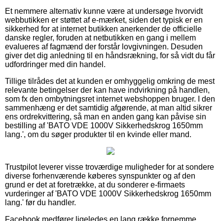
Et nemmere alternativ kunne være at undersøge hvorvidt
webbutikken er støttet af e-mærket, siden det typisk er en
sikkerhed for at internet butikken anerkender de officielle
danske regler, foruden at netbutikken en gang i mellem
evalueres af fagmænd der forstår lovgivningen. Desuden
giver det dig anledning til en håndsrækning, for så vidt du får
udfordringer med din handel.
Tillige tilrådes det at kunden er omhyggelig omkring de mest
relevante betingelser der kan have indvirkning på handlen,
som fx den ombytningsret internet webshoppen bruger. I den
sammenhæng er det samtidig afgørende, at man altid sikrer
ens ordrekvittering, så man en anden gang kan påvise sin
bestilling af 'BATO VDE 1000V Sikkerhedskrog 1650mm
lang.', om du søger produkter til en kvinde eller mand.
Trustpilot leverer visse troværdige muligheder for at sondere
diverse forhenværende køberes synspunkter og af den
grund er det at foretrække, at du sonderer e-firmaets
vurderinger af 'BATO VDE 1000V Sikkerhedskrog 1650mm
lang.' før du handler.
Facebook medfører ligeledes en lang række fornemme