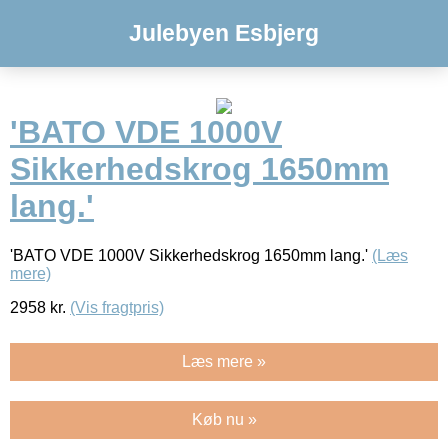
Julebyen Esbjerg
'BATO VDE 1000V
Sikkerhedskrog 1650mm
lang.'
'BATO VDE 1000V Sikkerhedskrog 1650mm lang.'
(Læs
mere)
2958
kr.
(Vis fragtpris)
Læs mere »
Køb nu »