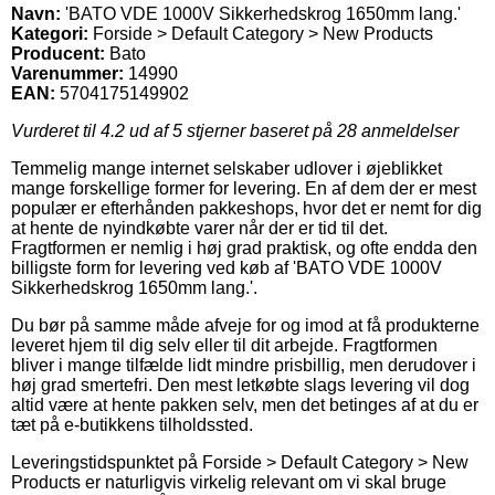
Navn:
'BATO VDE 1000V Sikkerhedskrog 1650mm lang.'
Kategori:
Forside > Default Category > New Products
Producent:
Bato
Varenummer:
14990
EAN:
5704175149902
Vurderet til
4.2
ud af 5 stjerner baseret på
28
anmeldelser
Temmelig mange internet selskaber udlover i øjeblikket
mange forskellige former for levering. En af dem der er mest
populær er efterhånden pakkeshops, hvor det er nemt for dig
at hente de nyindkøbte varer når der er tid til det.
Fragtformen er nemlig i høj grad praktisk, og ofte endda den
billigste form for levering ved køb af 'BATO VDE 1000V
Sikkerhedskrog 1650mm lang.'.
Du bør på samme måde afveje for og imod at få produkterne
leveret hjem til dig selv eller til dit arbejde. Fragtformen
bliver i mange tilfælde lidt mindre prisbillig, men derudover i
høj grad smertefri. Den mest letkøbte slags levering vil dog
altid være at hente pakken selv, men det betinges af at du er
tæt på e-butikkens tilholdssted.
Leveringstidspunktet på Forside > Default Category > New
Products er naturligvis virkelig relevant om vi skal bruge