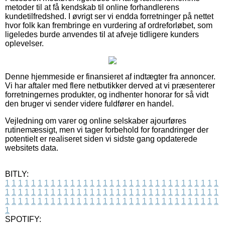
metoder til at få kendskab til online forhandlerens
kundetilfredshed. I øvrigt ser vi endda forretninger på nettet
hvor folk kan frembringe en vurdering af ordreforløbet, som
ligeledes burde anvendes til at afveje tidligere kunders
oplevelser.
Denne hjemmeside er finansieret af indtægter fra annoncer.
Vi har aftaler med flere netbutikker derved at vi præsenterer
forretningernes produkter, og indhenter honorar for så vidt
den bruger vi sender videre fuldfører en handel.
Vejledning om varer og online selskaber ajourføres
rutinemæssigt, men vi tager forbehold for forandringer der
potentielt er realiseret siden vi sidste gang opdaterede
websitets data.
BITLY:
1
1
1
1
1
1
1
1
1
1
1
1
1
1
1
1
1
1
1
1
1
1
1
1
1
1
1
1
1
1
1
1
1
1
1
1
1
1
1
1
1
1
1
1
1
1
1
1
1
1
1
1
1
1
1
1
1
1
1
1
1
1
1
1
1
1
1
1
1
1
1
1
1
1
1
1
1
1
1
1
1
1
1
1
1
1
1
1
1
1
1
1
1
1
1
1
1
1
1
1
SPOTIFY: