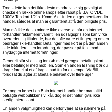
Trods dette kan det ikke desto mindre vise sig gavnligt at
checke en række online shops efter rabat på 'BATO VDE
1000V Top kort 1/2" x 10mm. 6kt.' inden du gennemfører din
handel, således at man er garanteret at få den billigste pris.
Man må ikke desto mindre ikke overse, at når en internet
forhandler reklamerer varer til en udsalgspris som kan virke
overordentlig tiltalende, bør det ofte være et fingerpeg om en
bedragerisk e-handler. Betalinger med kort er på den anden
side inkluderet i en forordning, der passer på folk imod
snydagtige internet forretninger.
Generelt slår vi et slag for køb med gængse betalingskort
eller betalinger med mobilen. Som en anden løsning bør du
drage fordel af et afdragstilbud fra for eksempel ViaBill,
forudsat du agter at afbetale beløbet over flere uger.
Før nogen køber i en Bato internet handler bør man altid
betragte webbutikkens vilkår, dog er det naturligvis ikke
særlig interessant.
En anden valgmulighed kan derfor være at se nærmere på