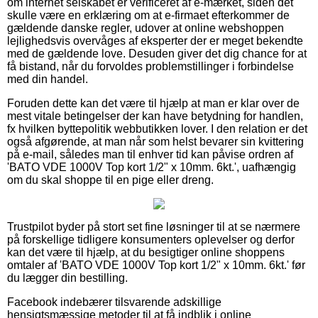
om internet selskabet er verificeret af e-mærket, siden det
skulle være en erklæring om at e-firmaet efterkommer de
gældende danske regler, udover at online webshoppen
lejlighedsvis overvåges af eksperter der er meget bekendte
med de gældende love. Desuden giver det dig chance for at
få bistand, når du forvoldes problemstillinger i forbindelse
med din handel.
Foruden dette kan det være til hjælp at man er klar over de
mest vitale betingelser der kan have betydning for handlen,
fx hvilken byttepolitik webbutikken lover. I den relation er det
også afgørende, at man når som helst bevarer sin kvittering
på e-mail, således man til enhver tid kan påvise ordren af
'BATO VDE 1000V Top kort 1/2" x 10mm. 6kt.', uafhængig
om du skal shoppe til en pige eller dreng.
Trustpilot byder på stort set fine løsninger til at se nærmere
på forskellige tidligere konsumenters oplevelser og derfor
kan det være til hjælp, at du besigtiger online shoppens
omtaler af 'BATO VDE 1000V Top kort 1/2" x 10mm. 6kt.' før
du lægger din bestilling.
Facebook indebærer tilsvarende adskillige
hensigtsmæssige metoder til at få indblik i online