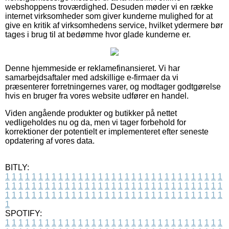
webshoppens troværdighed. Desuden møder vi en række
internet virksomheder som giver kunderne mulighed for at
give en kritik af virksomhedens service, hvilket ydermere bør
tages i brug til at bedømme hvor glade kunderne er.
Denne hjemmeside er reklamefinansieret. Vi har
samarbejdsaftaler med adskillige e-firmaer da vi
præsenterer forretningernes varer, og modtager godtgørelse
hvis en bruger fra vores website udfører en handel.
Viden angående produkter og butikker på nettet
vedligeholdes nu og da, men vi tager forbehold for
korrektioner der potentielt er implementeret efter seneste
opdatering af vores data.
BITLY:
1
1
1
1
1
1
1
1
1
1
1
1
1
1
1
1
1
1
1
1
1
1
1
1
1
1
1
1
1
1
1
1
1
1
1
1
1
1
1
1
1
1
1
1
1
1
1
1
1
1
1
1
1
1
1
1
1
1
1
1
1
1
1
1
1
1
1
1
1
1
1
1
1
1
1
1
1
1
1
1
1
1
1
1
1
1
1
1
1
1
1
1
1
1
1
1
1
1
1
1
SPOTIFY:
1
1
1
1
1
1
1
1
1
1
1
1
1
1
1
1
1
1
1
1
1
1
1
1
1
1
1
1
1
1
1
1
1