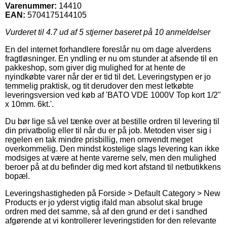
Varenummer:
14410
EAN:
5704175144105
Vurderet til
4.7
ud af 5 stjerner baseret på
10
anmeldelser
En del internet forhandlere foreslår nu om dage alverdens
fragtløsninger. En yndling er nu om stunder at afsende til en
pakkeshop, som giver dig mulighed for at hente de
nyindkøbte varer når der er tid til det. Leveringstypen er jo
temmelig praktisk, og tit derudover den mest letkøbte
leveringsversion ved køb af 'BATO VDE 1000V Top kort 1/2"
x 10mm. 6kt.'.
Du bør lige så vel tænke over at bestille ordren til levering til
din privatbolig eller til når du er på job. Metoden viser sig i
regelen en tak mindre prisbillig, men omvendt meget
overkommelig. Den mindst kostelige slags levering kan ikke
modsiges at være at hente varerne selv, men den mulighed
beroer på at du befinder dig med kort afstand til netbutikkens
bopæl.
Leveringshastigheden på Forside > Default Category > New
Products er jo yderst vigtig ifald man absolut skal bruge
ordren med det samme, så af den grund er det i sandhed
afgørende at vi kontrollerer leveringstiden for den relevante