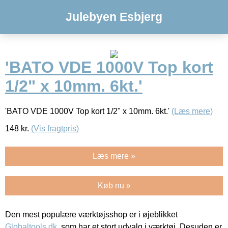
Julebyen Esbjerg
'BATO VDE 1000V Top kort
1/2" x 10mm. 6kt.'
'BATO VDE 1000V Top kort 1/2" x 10mm. 6kt.'
(Læs mere)
148
kr.
(Vis fragtpris)
Læs mere »
Køb nu »
Den mest populære værktøjsshop er i øjeblikket
Globaltools.dk
, som har et stort udvalg i værktøj. Desuden er