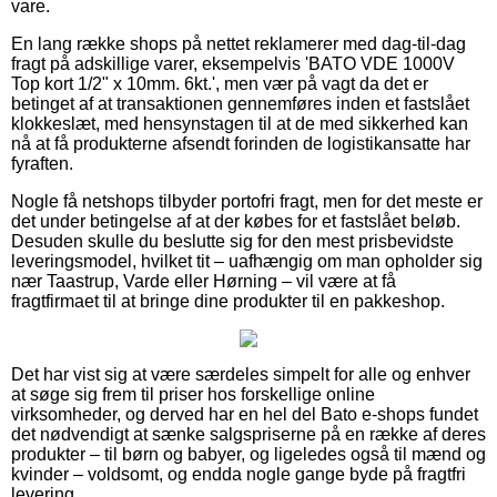
vare.
En lang række shops på nettet reklamerer med dag-til-dag
fragt på adskillige varer, eksempelvis 'BATO VDE 1000V
Top kort 1/2" x 10mm. 6kt.', men vær på vagt da det er
betinget af at transaktionen gennemføres inden et fastslået
klokkeslæt, med hensynstagen til at de med sikkerhed kan
nå at få produkterne afsendt forinden de logistikansatte har
fyraften.
Nogle få netshops tilbyder portofri fragt, men for det meste er
det under betingelse af at der købes for et fastslået beløb.
Desuden skulle du beslutte sig for den mest prisbevidste
leveringsmodel, hvilket tit – uafhængig om man opholder sig
nær Taastrup, Varde eller Hørning – vil være at få
fragtfirmaet til at bringe dine produkter til en pakkeshop.
Det har vist sig at være særdeles simpelt for alle og enhver
at søge sig frem til priser hos forskellige online
virksomheder, og derved har en hel del Bato e-shops fundet
det nødvendigt at sænke salgspriserne på en række af deres
produkter – til børn og babyer, og ligeledes også til mænd og
kvinder – voldsomt, og endda nogle gange byde på fragtfri
levering.