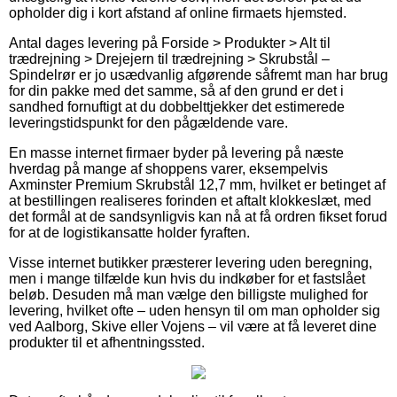
opholder dig i kort afstand af online firmaets hjemsted.
Antal dages levering på Forside > Produkter > Alt til
trædrejning > Drejejern til trædrejning > Skrubstål –
Spindelrør er jo usædvanlig afgørende såfremt man har brug
for din pakke med det samme, så af den grund er det i
sandhed fornuftigt at du dobbelttjekker det estimerede
leveringstidspunkt for den pågældende vare.
En masse internet firmaer byder på levering på næste
hverdag på mange af shoppens varer, eksempelvis
Axminster Premium Skrubstål 12,7 mm, hvilket er betinget af
at bestillingen realiseres forinden et aftalt klokkeslæt, med
det formål at de sandsynligvis kan nå at få ordren fikset forud
for at de logistikansatte holder fyraften.
Visse internet butikker præsterer levering uden beregning,
men i mange tilfælde kun hvis du indkøber for et fastslået
beløb. Desuden må man vælge den billigste mulighed for
levering, hvilket ofte – uden hensyn til om man opholder sig
ved Aalborg, Skive eller Vojens – vil være at få leveret dine
produkter til et afhentningssted.