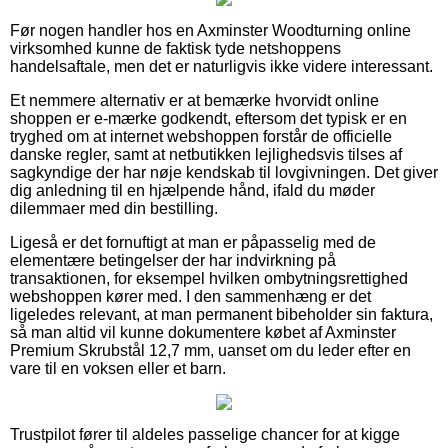
Før nogen handler hos en Axminster Woodturning online
virksomhed kunne de faktisk tyde netshoppens
handelsaftale, men det er naturligvis ikke videre interessant.
Et nemmere alternativ er at bemærke hvorvidt online
shoppen er e-mærke godkendt, eftersom det typisk er en
tryghed om at internet webshoppen forstår de officielle
danske regler, samt at netbutikken lejlighedsvis tilses af
sagkyndige der har nøje kendskab til lovgivningen. Det giver
dig anledning til en hjælpende hånd, ifald du møder
dilemmaer med din bestilling.
Ligeså er det fornuftigt at man er påpasselig med de
elementære betingelser der har indvirkning på
transaktionen, for eksempel hvilken ombytningsrettighed
webshoppen kører med. I den sammenhæng er det
ligeledes relevant, at man permanent bibeholder sin faktura,
så man altid vil kunne dokumentere købet af Axminster
Premium Skrubstål 12,7 mm, uanset om du leder efter en
vare til en voksen eller et barn.
Trustpilot fører til aldeles passelige chancer for at kigge