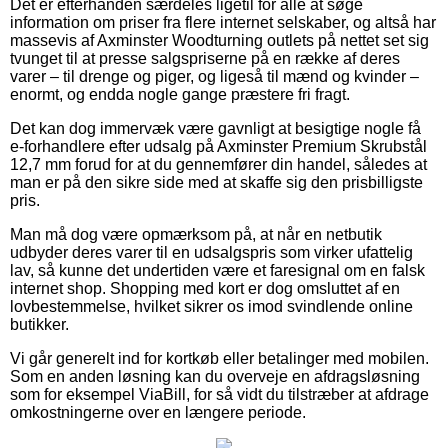
Det er efterhånden særdeles ligetil for alle at søge
information om priser fra flere internet selskaber, og altså har
massevis af Axminster Woodturning outlets på nettet set sig
tvunget til at presse salgspriserne på en række af deres
varer – til drenge og piger, og ligeså til mænd og kvinder –
enormt, og endda nogle gange præstere fri fragt.
Det kan dog immervæk være gavnligt at besigtige nogle få
e-forhandlere efter udsalg på Axminster Premium Skrubstål
12,7 mm forud for at du gennemfører din handel, således at
man er på den sikre side med at skaffe sig den prisbilligste
pris.
Man må dog være opmærksom på, at når en netbutik
udbyder deres varer til en udsalgspris som virker ufattelig
lav, så kunne det undertiden være et faresignal om en falsk
internet shop. Shopping med kort er dog omsluttet af en
lovbestemmelse, hvilket sikrer os imod svindlende online
butikker.
Vi går generelt ind for kortkøb eller betalinger med mobilen.
Som en anden løsning kan du overveje en afdragsløsning
som for eksempel ViaBill, for så vidt du tilstræber at afdrage
omkostningerne over en længere periode.