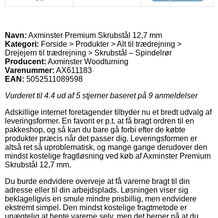
Navn:
Axminster Premium Skrubstål 12,7 mm
Kategori:
Forside > Produkter > Alt til trædrejning >
Drejejern til trædrejning > Skrubstål – Spindelrør
Producent:
Axminster Woodturning
Varenummer:
AX611183
EAN:
5052511089598
Vurderet til
4.4
ud af 5 stjerner baseret på
9
anmeldelser
Adskillige internet foretagender tilbyder nu et bredt udvalg af
leveringsformer. En favorit er p.t. at få bragt ordren til en
pakkeshop, og så kan du bare gå forbi efter de købte
produkter præcis når det passer dig. Leveringsformen er
altså ret så uproblematisk, og mange gange derudover den
mindst kostelige fragtløsning ved køb af Axminster Premium
Skrubstål 12,7 mm.
Du burde endvidere overveje at få varerne bragt til din
adresse eller til din arbejdsplads. Løsningen viser sig
beklageligvis en smule mindre prisbillig, men endvidere
ekstremt simpel. Den mindst kostelige fragtmetode er
unægtelig at hente varerne selv, men det beroer på at du