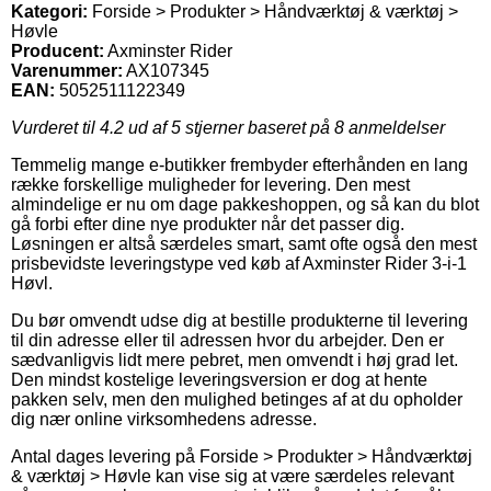
Kategori:
Forside > Produkter > Håndværktøj & værktøj >
Høvle
Producent:
Axminster Rider
Varenummer:
AX107345
EAN:
5052511122349
Vurderet til
4.2
ud af 5 stjerner baseret på
8
anmeldelser
Temmelig mange e-butikker frembyder efterhånden en lang
række forskellige muligheder for levering. Den mest
almindelige er nu om dage pakkeshoppen, og så kan du blot
gå forbi efter dine nye produkter når det passer dig.
Løsningen er altså særdeles smart, samt ofte også den mest
prisbevidste leveringstype ved køb af Axminster Rider 3-i-1
Høvl.
Du bør omvendt udse dig at bestille produkterne til levering
til din adresse eller til adressen hvor du arbejder. Den er
sædvanligvis lidt mere pebret, men omvendt i høj grad let.
Den mindst kostelige leveringsversion er dog at hente
pakken selv, men den mulighed betinges af at du opholder
dig nær online virksomhedens adresse.
Antal dages levering på Forside > Produkter > Håndværktøj
& værktøj > Høvle kan vise sig at være særdeles relevant