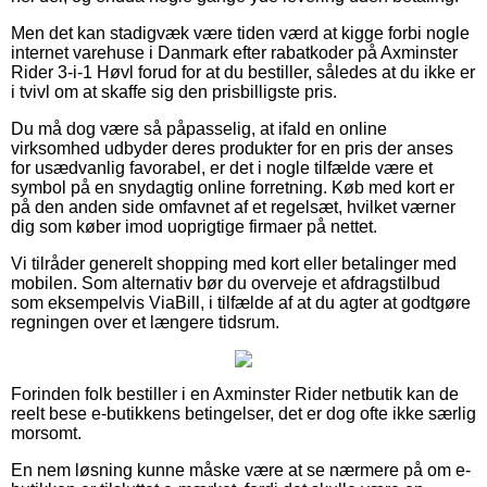
Men det kan stadigvæk være tiden værd at kigge forbi nogle
internet varehuse i Danmark efter rabatkoder på Axminster
Rider 3-i-1 Høvl forud for at du bestiller, således at du ikke er
i tvivl om at skaffe sig den prisbilligste pris.
Du må dog være så påpasselig, at ifald en online
virksomhed udbyder deres produkter for en pris der anses
for usædvanlig favorabel, er det i nogle tilfælde være et
symbol på en snydagtig online forretning. Køb med kort er
på den anden side omfavnet af et regelsæt, hvilket værner
dig som køber imod uoprigtige firmaer på nettet.
Vi tilråder generelt shopping med kort eller betalinger med
mobilen. Som alternativ bør du overveje et afdragstilbud
som eksempelvis ViaBill, i tilfælde af at du agter at godtgøre
regningen over et længere tidsrum.
Forinden folk bestiller i en Axminster Rider netbutik kan de
reelt bese e-butikkens betingelser, det er dog ofte ikke særlig
morsomt.
En nem løsning kunne måske være at se nærmere på om e-