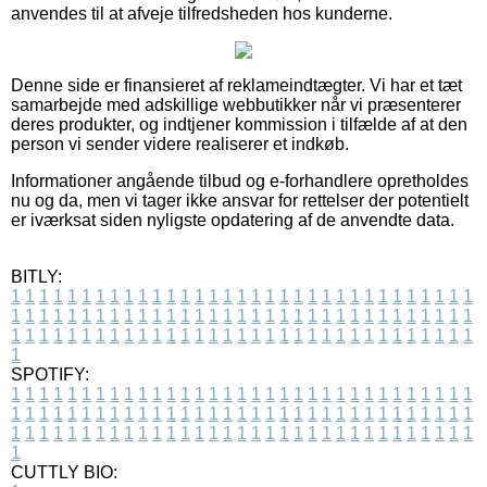
anvendes til at afveje tilfredsheden hos kunderne.
Denne side er finansieret af reklameindtægter. Vi har et tæt
samarbejde med adskillige webbutikker når vi præsenterer
deres produkter, og indtjener kommission i tilfælde af at den
person vi sender videre realiserer et indkøb.
Informationer angående tilbud og e-forhandlere opretholdes
nu og da, men vi tager ikke ansvar for rettelser der potentielt
er iværksat siden nyligste opdatering af de anvendte data.
BITLY:
1
1
1
1
1
1
1
1
1
1
1
1
1
1
1
1
1
1
1
1
1
1
1
1
1
1
1
1
1
1
1
1
1
1
1
1
1
1
1
1
1
1
1
1
1
1
1
1
1
1
1
1
1
1
1
1
1
1
1
1
1
1
1
1
1
1
1
1
1
1
1
1
1
1
1
1
1
1
1
1
1
1
1
1
1
1
1
1
1
1
1
1
1
1
1
1
1
1
1
1
SPOTIFY:
1
1
1
1
1
1
1
1
1
1
1
1
1
1
1
1
1
1
1
1
1
1
1
1
1
1
1
1
1
1
1
1
1
1
1
1
1
1
1
1
1
1
1
1
1
1
1
1
1
1
1
1
1
1
1
1
1
1
1
1
1
1
1
1
1
1
1
1
1
1
1
1
1
1
1
1
1
1
1
1
1
1
1
1
1
1
1
1
1
1
1
1
1
1
1
1
1
1
1
1
CUTTLY BIO: