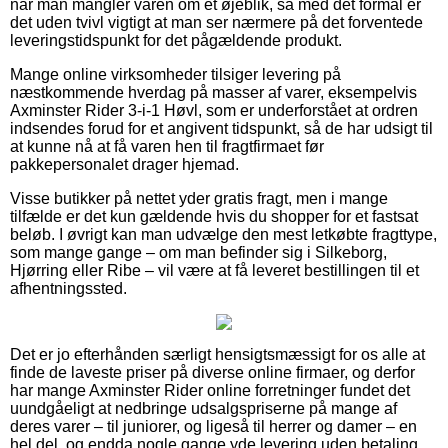
når man mangler varen om et øjeblik, så med det formål er
det uden tvivl vigtigt at man ser nærmere på det forventede
leveringstidspunkt for det pågældende produkt.
Mange online virksomheder tilsiger levering på
næstkommende hverdag på masser af varer, eksempelvis
Axminster Rider 3-i-1 Høvl, som er underforstået at ordren
indsendes forud for et angivent tidspunkt, så de har udsigt til
at kunne nå at få varen hen til fragtfirmaet før
pakkepersonalet drager hjemad.
Visse butikker på nettet yder gratis fragt, men i mange
tilfælde er det kun gældende hvis du shopper for et fastsat
beløb. I øvrigt kan man udvælge den mest letkøbte fragttype,
som mange gange – om man befinder sig i Silkeborg,
Hjørring eller Ribe – vil være at få leveret bestillingen til et
afhentningssted.
Det er jo efterhånden særligt hensigtsmæssigt for os alle at
finde de laveste priser på diverse online firmaer, og derfor
har mange Axminster Rider online forretninger fundet det
uundgåeligt at nedbringe udsalgspriserne på mange af
deres varer – til juniorer, og ligeså til herrer og damer – en
hel del, og endda nogle gange yde levering uden betaling.