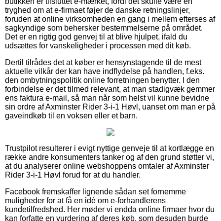
butikken er tilsluttet e-mærket, fordi det skulle være en
tryghed om at e-firmaet føjer de danske retningslinjer,
foruden at online virksomheden en gang i mellem efterses af
sagkyndige som behersker bestemmelserne på området.
Det er en rigtig god genvej til at blive hjulpet, ifald du
udsættes for vanskeligheder i processen med dit køb.
Dertil tilrådes det at køber er hensynstagende til de mest
aktuelle vilkår der kan have indflydelse på handlen, f.eks.
den ombytningspolitik online forretningen benytter. I den
forbindelse er det tilmed relevant, at man stadigvæk gemmer
ens faktura e-mail, så man når som helst vil kunne bevidne
sin ordre af Axminster Rider 3-i-1 Høvl, uanset om man er på
gaveindkøb til en voksen eller et barn.
Trustpilot resulterer i evigt nyttige genveje til at kortlægge en
række andre konsumenters tanker og af den grund støtter vi,
at du analyserer online webshoppens omtaler af Axminster
Rider 3-i-1 Høvl forud for at du handler.
Facebook fremskaffer lignende sådan set fornemme
muligheder for at få en idé om e-forhandlerens
kundetilfredshed. Her møder vi endda online firmaer hvor du
kan forfatte en vurdering af deres køb, som desuden burde