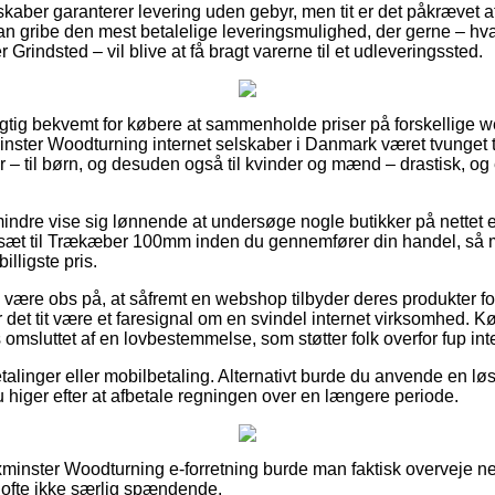
kaber garanterer levering uden gebyr, men tit er det påkrævet at
 man gribe den mest betalelige leveringsmulighed, der gerne – h
 Grindsted – vil blive at få bragt varerne til et udleveringssted.
rigtig bekvemt for købere at sammenholde priser på forskellige w
nster Woodturning internet selskaber i Danmark været tvunget t
 – til børn, og desuden også til kvinder og mænd – drastisk, o
indre vise sig lønnende at undersøge nogle butikker på nettet e
t til Trækæber 100mm inden du gennemfører din handel, så m
lligste pris.
være obs på, at såfremt en webshop tilbyder deres produkter for
 er det tit være et faresignal om en svindel internet virksomhed
 omsluttet af en lovbestemmelse, som støtter folk overfor fup inte
etalinger eller mobilbetaling. Alternativt burde du anvende en løs
u higer efter at afbetale regningen over en længere periode.
xminster Woodturning e-forretning burde man faktisk overveje 
g ofte ikke særlig spændende.