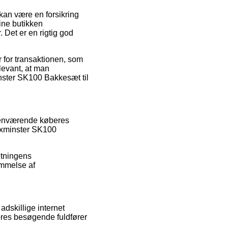
 kan være en forsikring
line butikken
. Det er en rigtig god
r for transaktionen, som
levant, at man
inster SK100 Bakkesæt til
rhenværende køberes
 Axminster SK100
retningens
ømmelse af
adskillige internet
ores besøgende fuldfører