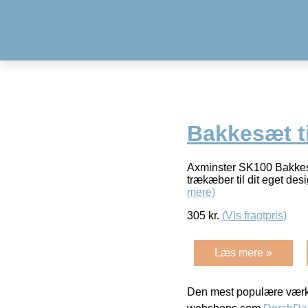
Bakkesæt t
Axminster SK100 Bakkesæt
trækæber til dit eget de
mere)
305
kr.
(Vis fragtpris)
Læs mere »
Den mest populære værkt