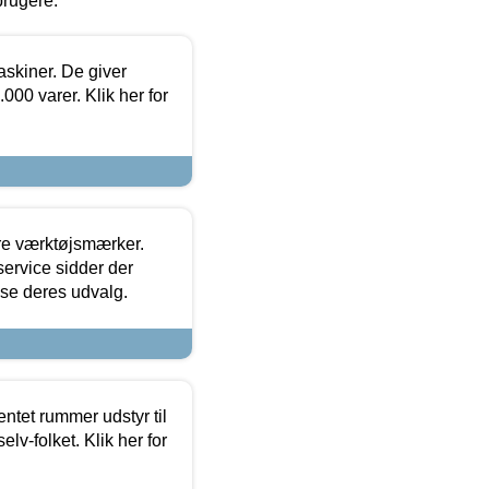
brugere.
askiner. De giver
000 varer. Klik her for
ore værktøjsmærker.
ervice sidder der
t se deres udvalg.
entet rummer udstyr til
lv-folket. Klik her for