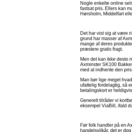
Nogle enkelte online sels
fastsat pris. Ellers kan
Hørsholm, Middelfart eller
Det har vist sig at være 
grund har masser af Axmi
mange af deres produkter
præstere gratis fragt.
Men det kan ikke desto m
Axminster SK100 Bakkesæ
med at indhente den prisbi
Man bør lige meget hvad 
ufattelig fordelagtig, så
betalingskort er heldigvis
Generelt tilråder vi kortb
eksempel ViaBill, ifald d
Før folk handler på en A
handelsvilkår, det er do