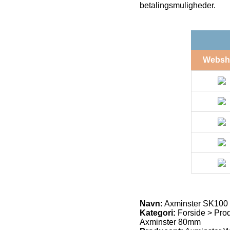
betalingsmuligheder.
Websh
Navn:
Axminster SK100 
Kategori:
Forside > Produ
Axminster 80mm