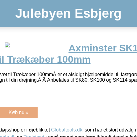
Julebyen Esbjerg
Axminster SK
il Trækæber 100mm
 til Trækæber 100mmÂ er et alsidigt hjælpemiddel til fastgøre
sign til din drejning.Â Â Anbefales til SK80, SK100 og SK114 
Køb nu »
øjsshop er i øjeblikket
Globaltools.dk
, som har et stort udvalg