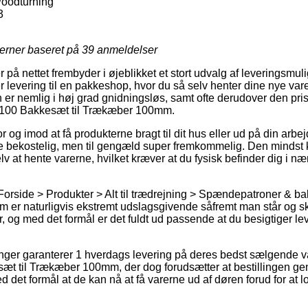
oodturning
3
jerner baseret på
39
anmeldelser
på nettet frembyder i øjeblikket et stort udvalg af leveringsmul
 levering til en pakkeshop, hvor du så selv henter dine nye vare
er nemlig i høj grad gnidningsløs, samt ofte derudover den pris
K100 Bakkesæt til Trækæber 100mm.
 og imod at få produkterne bragt til dit hus eller ud på din arb
re bekostelig, men til gengæld super fremkommelig. Den mindst ko
elv at hente varerne, hvilket kræver at du fysisk befinder dig i n
orside > Produkter > Alt til trædrejning > Spændepatroner & bak
m er naturligvis ekstremt udslagsgivende såfremt man står og s
 og med det formål er det fuldt ud passende at du besigtiger le
tninger garanterer 1 hverdags levering på deres bedst sælgende 
t til Trækæber 100mm, der dog forudsætter at bestillingen ge
d det formål at de kan nå at få varerne ud af døren forud for at l