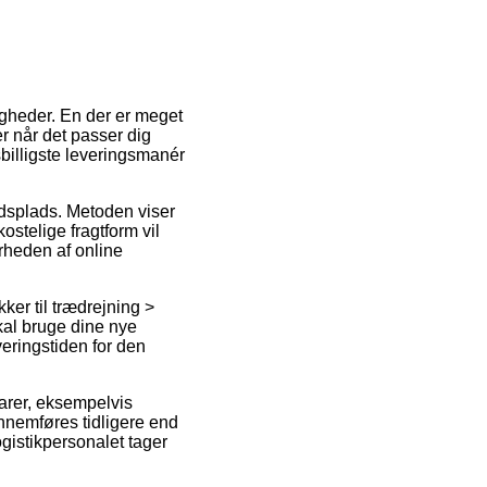
igheder. En der er meget
r når det passer dig
billigste leveringsmanér
ejdsplads. Metoden viser
stelige fragtform vil
ærheden af online
ker til trædrejning >
kal bruge dine nye
veringstiden for den
varer, eksempelvis
nnemføres tidligere end
ogistikpersonalet tager