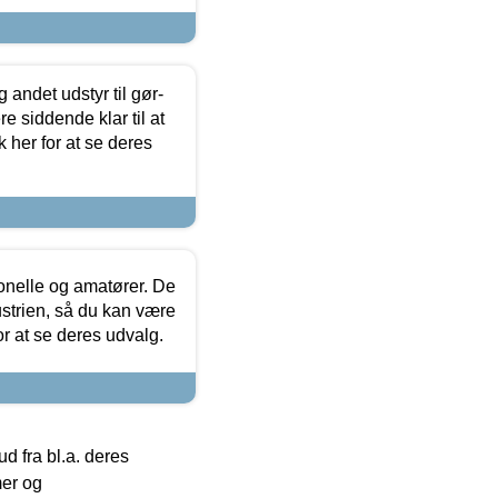
 andet udstyr til gør-
 siddende klar til at
 her for at se deres
ionelle og amatører. De
strien, så du kan være
or at se deres udvalg.
 fra bl.a. deres
mer og