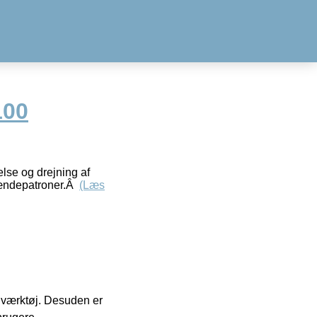
100
lse og drejning af
spændepatroner.Â
(Læs
 i værktøj. Desuden er