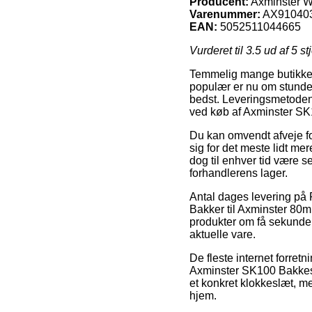
Producent:
Axminster W
Varenummer:
AX91040
EAN:
5052511044665
Vurderet til
3.5
ud af 5 st
Temmelig mange butikker 
populær er nu om stunder
bedst. Leveringsmetoden 
ved køb af Axminster S
Du kan omvendt afveje for
sig for det meste lidt me
dog til enhver tid være s
forhandlerens lager.
Antal dages levering på F
Bakker til Axminster 80m
produkter om få sekunder,
aktuelle vare.
De fleste internet forre
Axminster SK100 Bakkesæ
et konkret klokkeslæt, me
hjem.