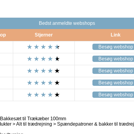
Bedst anmeldte webshops
op
Stjerner
Link
Besøg webshop
Besøg webshop
Besøg webshop
Besøg webshop
Besøg webshop
Bakkesæt til Trækæber 100mm
kter > Alt til trædrejning > Spændepatroner & bakker til trædrej