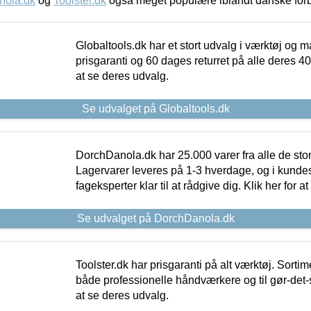
nola.dk
og
Toolster.dk
også meget populære iblandt danske for
Globaltools.dk har et stort udvalg i værktøj og m
prisgaranti og 60 dages returret på alle deres 40.
at se deres udvalg.
Se udvalget på Globaltools.dk
DorchDanola.dk har 25.000 varer fra alle de st
Lagervarer leveres på 1-3 hverdage, og i kundes
fageksperter klar til at rådgive dig. Klik her for a
Se udvalget på DorchDanola.dk
Toolster.dk har prisgaranti på alt værktøj. Sortim
både professionelle håndværkere og til gør-det-se
at se deres udvalg.