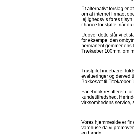
Et alternativt forslag er
om at internet firmaet op
lejlighedsvis føres tilsy
chance for støtte, når d
Udover dette slår vi et s
for eksempel den ombytni
permanent gemmer ens kvi
Trækæber 100mm, om man l
Trustpilot indebærer fu
evalueringer og derved t
Bakkesæt til Trækæber 
Facebook resulterer i for 
kundetilfredshed. Herind
virksomhedens service, s
Vores hjemmeside er finan
varehuse da vi promovere
en handel.