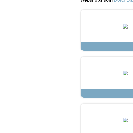
webshops som
DorchDa