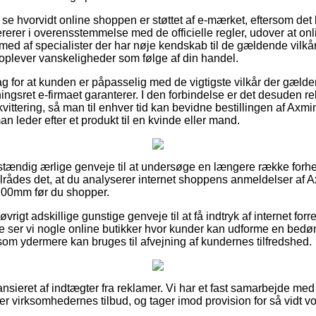
 at se hvorvidt online shoppen er støttet af e-mærket, eftersom det
ererer i overensstemmelse med de officielle regler, udover at on
n med af specialister der har nøje kendskab til de gældende vilkår
u oplever vanskeligheder som følge af din handel.
lag for at kunden er påpasselig med de vigtigste vilkår der gælde
ngsret e-firmaet garanterer. I den forbindelse er det desuden re
ttering, så man til enhver tid kan bevidne bestillingen af Axm
eder efter et produkt til en kvinde eller mand.
ldstændig ærlige genveje til at undersøge en længere række fo
ilrådes det, at du analyserer internet shoppens anmeldelser af
100mm før du shopper.
øvrigt adskillige gunstige genveje til at få indtryk af internet for
e ser vi nogle online butikker hvor kunder kan udforme en bed
om ydermere kan bruges til afvejning af kundernes tilfredshed.
sieret af indtægter fra reklamer. Vi har et fast samarbejde med 
r virksomhedernes tilbud, og tager imod provision for så vidt v