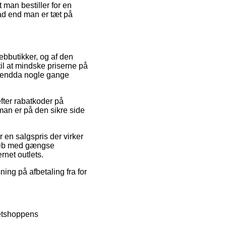
 man bestiller for en
vad end man er tæt på
ebbutikker, og af den
il at mindske priserne på
g endda nogle gange
fter rabatkoder på
an er på den sikre side
 en salgspris der virker
. Køb med gængse
rnet outlets.
ning på afbetaling fra for
netshoppens