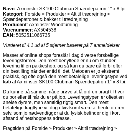
Navn:
Axminster SK100 Clubman Spændepatron 1″ x 8 tpi
Kategori:
Forside > Produkter > Alt til trædrejning >
Spændepatroner & bakker til trædrejning
Producent:
Axminster Woodturning
Varenummer:
AX504538
EAN:
5052511066735
Vurderet til
4.1
ud af 5 stjerner baseret på
7
anmeldelser
Masser af online shops foreslår i dag diverse forskellige
leveringsformer. Den mest benyttede er nu om stunder
levering til en pakkeshop, og så kan du bare gå forbi efter
din bestilling når der er tid til det. Metoden er jo ekstremt
praktisk, og ofte også den mest betalelige leveringstype ved
køb af Axminster SK100 Clubman Spændepatron 1″ x 8 tpi.
Du kunne på samme måde prøve at få ordren bragt til hvor
du bor eller til når du er på job. Leveringstypen er oftest en
anelse dyrere, men samtidig rigtig smart. Den mest
betalelige fragttype vil dog utvivlsomt være at hente ordren
selv, som jo nødvendiggør at du fysisk befinder dig i kort
afstand af netshoppens adresse.
Fragttiden på Forside > Produkter > Alt til trædrejning >