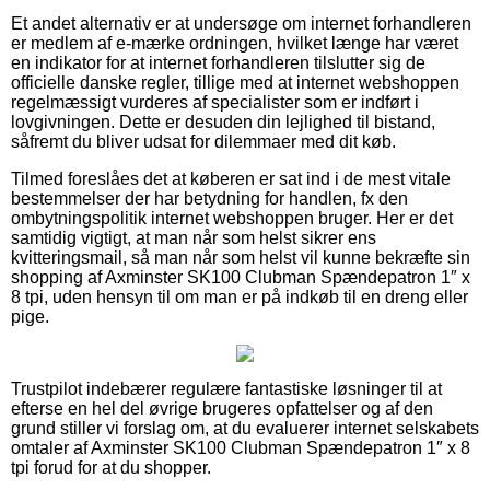
Et andet alternativ er at undersøge om internet forhandleren
er medlem af e-mærke ordningen, hvilket længe har været
en indikator for at internet forhandleren tilslutter sig de
officielle danske regler, tillige med at internet webshoppen
regelmæssigt vurderes af specialister som er indført i
lovgivningen. Dette er desuden din lejlighed til bistand,
såfremt du bliver udsat for dilemmaer med dit køb.
Tilmed foreslåes det at køberen er sat ind i de mest vitale
bestemmelser der har betydning for handlen, fx den
ombytningspolitik internet webshoppen bruger. Her er det
samtidig vigtigt, at man når som helst sikrer ens
kvitteringsmail, så man når som helst vil kunne bekræfte sin
shopping af Axminster SK100 Clubman Spændepatron 1″ x
8 tpi, uden hensyn til om man er på indkøb til en dreng eller
pige.
Trustpilot indebærer regulære fantastiske løsninger til at
efterse en hel del øvrige brugeres opfattelser og af den
grund stiller vi forslag om, at du evaluerer internet selskabets
omtaler af Axminster SK100 Clubman Spændepatron 1″ x 8
tpi forud for at du shopper.