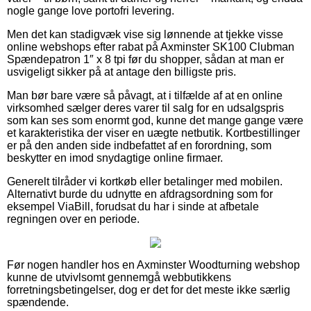
nogle gange love portofri levering.
Men det kan stadigvæk vise sig lønnende at tjekke visse
online webshops efter rabat på Axminster SK100 Clubman
Spændepatron 1″ x 8 tpi før du shopper, sådan at man er
usvigeligt sikker på at antage den billigste pris.
Man bør bare være så påvagt, at i tilfælde af at en online
virksomhed sælger deres varer til salg for en udsalgspris
som kan ses som enormt god, kunne det mange gange være
et karakteristika der viser en uægte netbutik. Kortbestillinger
er på den anden side indbefattet af en forordning, som
beskytter en imod snydagtige online firmaer.
Generelt tilråder vi kortkøb eller betalinger med mobilen.
Alternativt burde du udnytte en afdragsordning som for
eksempel ViaBill, forudsat du har i sinde at afbetale
regningen over en periode.
Før nogen handler hos en Axminster Woodturning webshop
kunne de utvivlsomt gennemgå webbutikkens
forretningsbetingelser, dog er det for det meste ikke særlig
spændende.