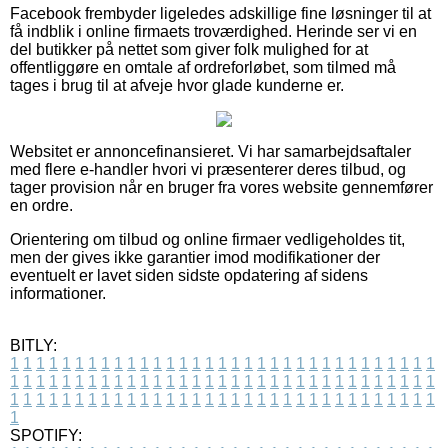
Facebook frembyder ligeledes adskillige fine løsninger til at
få indblik i online firmaets troværdighed. Herinde ser vi en
del butikker på nettet som giver folk mulighed for at
offentliggøre en omtale af ordreforløbet, som tilmed må
tages i brug til at afveje hvor glade kunderne er.
Websitet er annoncefinansieret. Vi har samarbejdsaftaler
med flere e-handler hvori vi præsenterer deres tilbud, og
tager provision når en bruger fra vores website gennemfører
en ordre.
Orientering om tilbud og online firmaer vedligeholdes tit,
men der gives ikke garantier imod modifikationer der
eventuelt er lavet siden sidste opdatering af sidens
informationer.
BITLY:
1
1
1
1
1
1
1
1
1
1
1
1
1
1
1
1
1
1
1
1
1
1
1
1
1
1
1
1
1
1
1
1
1
1
1
1
1
1
1
1
1
1
1
1
1
1
1
1
1
1
1
1
1
1
1
1
1
1
1
1
1
1
1
1
1
1
1
1
1
1
1
1
1
1
1
1
1
1
1
1
1
1
1
1
1
1
1
1
1
1
1
1
1
1
1
1
1
1
1
1
SPOTIFY: