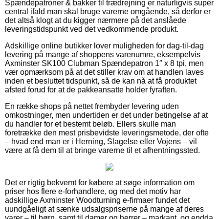
Spændepatroner & bakker til trædrejning er naturligvis super
central ifald man skal bruge varerne omgående, så derfor er
det altså klogt at du kigger nærmere på det anslåede
leveringstidspunkt ved det vedkommende produkt.
Adskillige online butikker lover muligheden for dag-til-dag
levering på mange af shoppens varenumre, eksempelvis
Axminster SK100 Clubman Spændepatron 1″ x 8 tpi, men
vær opmærksom på at det stiller krav om at handlen laves
inden et besluttet tidspunkt, så de kan nå at få produktet
afsted forud for at de pakkeansatte holder fyraften.
En række shops på nettet frembyder levering uden
omkostninger, men undertiden er det under betingelse af at
du handler for et bestemt beløb. Ellers skulle man
foretrække den mest prisbevidste leveringsmetode, der ofte
– hvad end man er i Herning, Slagelse eller Vojens – vil
være at få dem til at bringe varerne til et afhentningssted.
Det er rigtig bekvemt for købere at søge information om
priser hos flere e-forhandlere, og med det motiv har
adskillige Axminster Woodturning e-firmaer fundet det
uundgåeligt at sænke udsalgspriserne på mange af deres
varer – til børn, samt til damer og herrer – markant, og endda