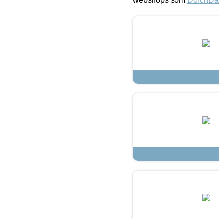
webshops som
DorchDa