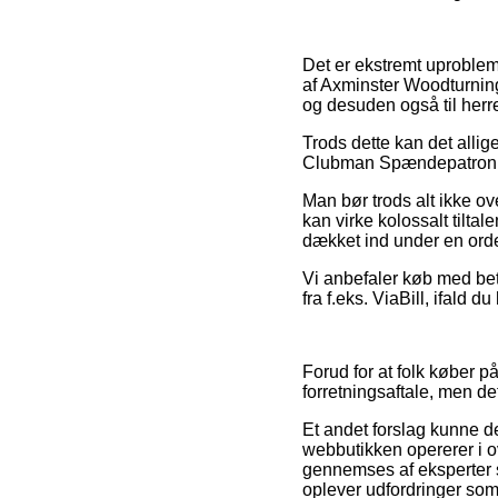
Det er ekstremt uproblem
af Axminster Woodturning 
og desuden også til herre
Trods dette kan det alli
Clubman Spændepatron T01
Man bør trods alt ikke ove
kan virke kolossalt tiltale
dækket ind under en orden
Vi anbefaler køb med bet
fra f.eks. ViaBill, ifald d
Forud for at folk køber
forretningsaftale, men det
Et andet forslag kunne d
webbutikken opererer i o
gennemses af eksperter som
oplever udfordringer som 