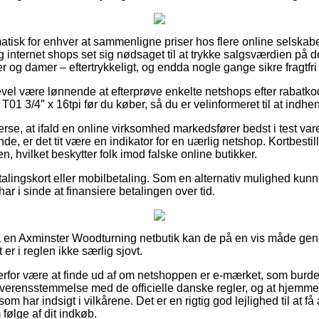
atisk for enhver at sammenligne priser hos flere online selskab
internet shops set sig nødsaget til at trykke salgsværdien på der
r og damer – eftertrykkeligt, og endda nogle gange sikre fragtfri
gevel være lønnende at efterprøve enkelte netshops efter rabat
 3/4″ x 16tpi før du køber, så du er velinformeret til at indhen
rse, at ifald en online virksomhed markedsfører bedst i test varer 
nde, er det tit være en indikator for en uærlig netshop. Kortbestill
, hvilket beskytter folk imod falske online butikker.
alingskort eller mobilbetaling. Som en alternativ mulighed kun
u har i sinde at finansiere betalingen over tid.
 på en Axminster Woodturning netbutik kan de på en vis måde g
 er i reglen ikke særlig sjovt.
erfor være at finde ud af om netshoppen er e-mærket, som burde
verensstemmelse med de officielle danske regler, og at hjemme
 har indsigt i vilkårene. Det er en rigtig god lejlighed til at få 
følge af dit indkøb.