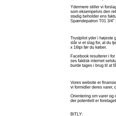
Ydermere stiller vi forsl
som eksempelvis den retur
stadig beholder ens fakt
Spændepatron T01 3/4″ x 
Trustpilot yder i højeste
slår vi et slag for, at 
x 16tpi før du køber.
Facebook resulterer i for
ses faktisk internet sels
burde tages i brug til at f
Vores website er finansie
vi formidler deres varer,
Orientering om varer og o
der potentielt er foretag
BITLY: