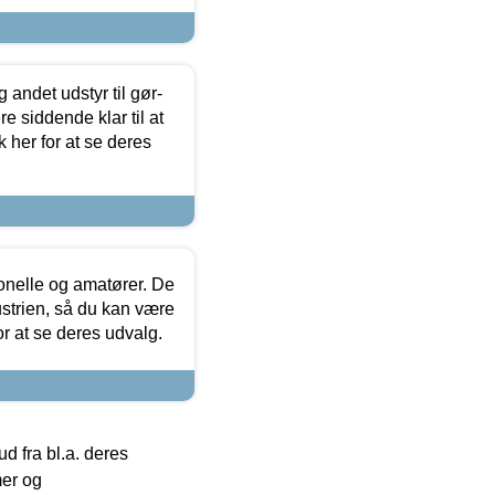
 andet udstyr til gør-
 siddende klar til at
 her for at se deres
ionelle og amatører. De
strien, så du kan være
or at se deres udvalg.
 fra bl.a. deres
mer og