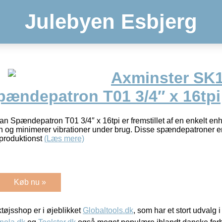
Julebyen Esbjerg
Axminster SK
ændepatron T01 3/4″ x 16tpi
pændepatron T01 3/4″ x 16tpi er fremstillet af en enkelt enhed 
n og minimerer vibrationer under brug. Disse spændepatroner er
produktionst
(Læs mere)
Køb nu »
øjsshop er i øjeblikket
Globaltools.dk
, som har et stort udvalg