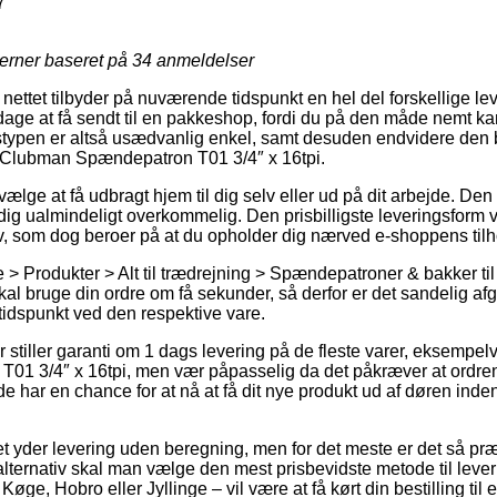
7
jerner baseret på
34
anmeldelser
nettet tilbyder på nuværende tidspunkt en hel del forskellige le
age at få sendt til en pakkeshop, fordi du på den måde nemt kan
stypen er altså usædvanlig enkel, samt desuden endvidere den bi
 Clubman Spændepatron T01 3/4″ x 16tpi.
ælge at få udbragt hjem til dig selv eller ud på dit arbejde. Den
g ualmindeligt overkommelig. Den prisbilligste leveringsform vil
v, som dog beroer på at du opholder dig nærved e-shoppens tilh
> Produkter > Alt til trædrejning > Spændepatroner & bakker til t
i skal bruge din ordre om få sekunder, så derfor er det sandelig af
tidspunkt ved den respektive vare.
r stiller garanti om 1 dags levering på de fleste varer, eksempe
1 3/4″ x 16tpi, men vær påpasselig da det påkræver at ordren
 de har en chance for at nå at få dit nye produkt ud af døren ind
et yder levering uden beregning, men for det meste er det så præ
alternativ skal man vælge den mest prisbevidste metode til leve
ge, Hobro eller Jyllinge – vil være at få kørt din bestilling til 