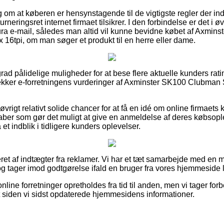
ag om at køberen er hensynstagende til de vigtigste regler der ind
neringsret internet firmaet tilsikrer. I den forbindelse er det i ø
ura e-mail, således man altid vil kunne bevidne købet af Axmi
16tpi, om man søger et produkt til en herre eller dame.
 grad pålidelige muligheder for at bese flere aktuelle kunders rat
du tjekker e-forretningens vurderinger af Axminster SK100 Clubm
 øvrigt relativt solide chancer for at få en idé om online firmaet
kaber som gør det muligt at give en anmeldelse af deres købsople
å et indblik i tidligere kunders oplevelser.
ret af indtægter fra reklamer. Vi har et tæt samarbejde med en m
 og tager imod godtgørelse ifald en bruger fra vores hjemmeside 
nline forretninger opretholdes fra tid til anden, men vi tager for
et siden vi sidst opdaterede hjemmesidens informationer.