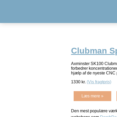
Clubman Sp
Axminster SK100 Clubman S
forbedrer koncentratione
hjælp af de nyeste CNC 
1330
kr.
(Vis fragtpris)
Læs mere »
Den mest populære værkt