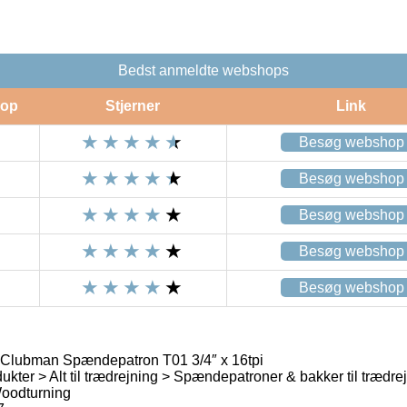
Bedst anmeldte webshops
op
Stjerner
Link
Besøg webshop
Besøg webshop
Besøg webshop
Besøg webshop
Besøg webshop
Clubman Spændepatron T01 3/4″ x 16tpi
kter > Alt til trædrejning > Spændepatroner & bakker til trædre
oodturning