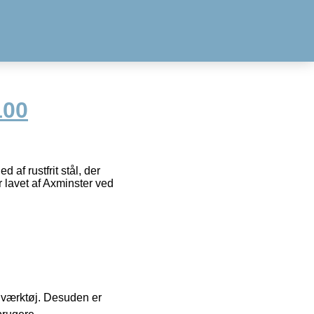
100
af rustfrit stål, der
 lavet af Axminster ved
 i værktøj. Desuden er