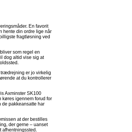
veringsmåder. En favorit
 hente din ordre lige når
lligste fragtløsning ved
 bliver som regel en
 dog altid vise sig at
oldssted.
rædrejning er jo virkelig
gørende at du kontrollerer
lvis Axminster SK100
 køres igennem forud for
en de pakkeansatte har
missen at der bestilles
ring, der gerne – uanset
et afhentningssted.