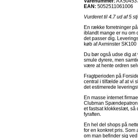
Varenummer:
AX50453
EAN:
5052511061006
Vurderet til
4.7
ud af 5 st
En række forretninger på 
iblandt mange er nu om d
det passer dig. Levering
køb af Axminster SK100
Du bør også udse dig at v
smule dyrere, men samtidi
være at hente ordren sel
Fragtperioden på Forside 
central i tilfælde af at v
det estimerede leverings
En masse internet firmae
Clubman Spændepatron T0
et fastsat klokkeslæt, så
fyraften.
En hel del shops på nett
for en konkret pris. Som 
om man befinder sig ved Kø