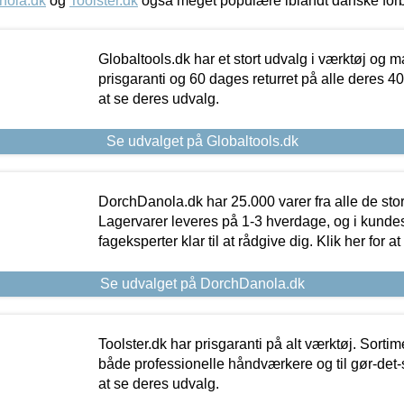
nola.dk
og
Toolster.dk
også meget populære iblandt danske for
Globaltools.dk har et stort udvalg i værktøj og m
prisgaranti og 60 dages returret på alle deres 40.
at se deres udvalg.
Se udvalget på Globaltools.dk
DorchDanola.dk har 25.000 varer fra alle de st
Lagervarer leveres på 1-3 hverdage, og i kundes
fageksperter klar til at rådgive dig. Klik her for a
Se udvalget på DorchDanola.dk
Toolster.dk har prisgaranti på alt værktøj. Sortim
både professionelle håndværkere og til gør-det-se
at se deres udvalg.