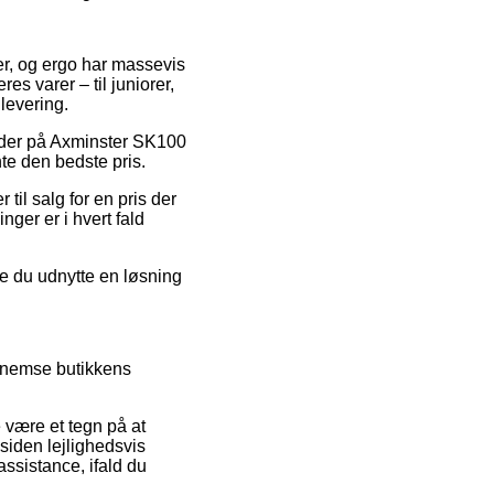
er, og ergo har massevis
es varer – til juniorer,
 levering.
koder på Axminster SK100
te den bedste pris.
til salg for en pris der
inger er i hvert fald
ne du udnytte en løsning
ennemse butikkens
 være et tegn på at
siden lejlighedsvis
assistance, ifald du