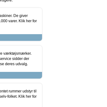
brugere.
askiner. De giver
000 varer. Klik her for
ore værktøjsmærker.
ervice sidder der
t se deres udvalg.
entet rummer udstyr til
lv-folket. Klik her for