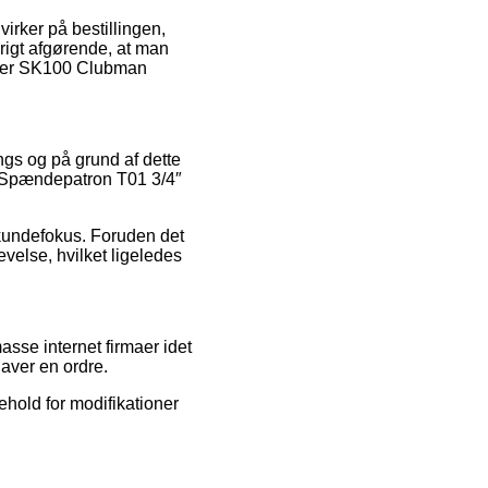
virker på bestillingen,
vrigt afgørende, at man
nster SK100 Clubman
ings og på grund af dette
an Spændepatron T01 3/4″
s kundefokus. Foruden det
velse, hvilket ligeledes
asse internet firmaer idet
laver en ordre.
behold for modifikationer