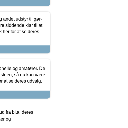
 andet udstyr til gør-
 siddende klar til at
 her for at se deres
ionelle og amatører. De
strien, så du kan være
or at se deres udvalg.
 fra bl.a. deres
mer og