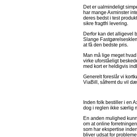
Det er ualmindeligt simpel
har mange Axminster int
deres bedst i test produk
sikre fragtfri levering.
Derfor kan det alligevel 
Slange Fastgørelsesklem
at få den bedste pris.
Man må lige meget hvad væ
virke uforståeligt besked
med kort er heldigvis indb
Generelt foreslår vi kort
ViaBill, såfremt du vil d
Inden folk bestiller i en
dog i reglen ikke særlig
En anden mulighed kunne
om at online forretningen
som har ekspertise inden
bliver udsat for probleme