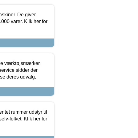
askiner. De giver
000 varer. Klik her for
ore værktøjsmærker.
ervice sidder der
t se deres udvalg.
entet rummer udstyr til
lv-folket. Klik her for