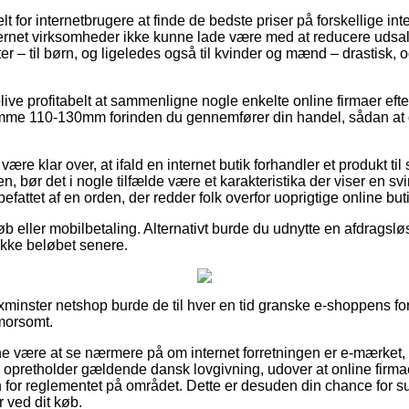
t for internetbrugere at finde de bedste priser på forskellige int
ernet virksomheder ikke kunne lade være med at reducere udsal
ter – til børn, og ligeledes også til kvinder og mænd – drastisk
blive profitabelt at sammenligne nogle enkelte online firmaer eft
me 110-130mm forinden du gennemfører din handel, sådan at du
re klar over, at ifald en internet butik forhandler et produkt til
en, bør det i nogle tilfælde være et karakteristika der viser en s
efattet af en orden, der redder folk overfor uoprigtige online but
køb eller mobilbetaling. Alternativt burde du udnytte en afdragsl
ække beløbet senere.
 Axminster netshop burde de til hver en tid granske e-shoppens for
 morsomt.
 være at se nærmere på om internet forretningen er e-mærket,
 opretholder gældende dansk lovgivning, udover at online firmaet
 for reglementet på området. Dette er desuden din chance for sup
r ved dit køb.