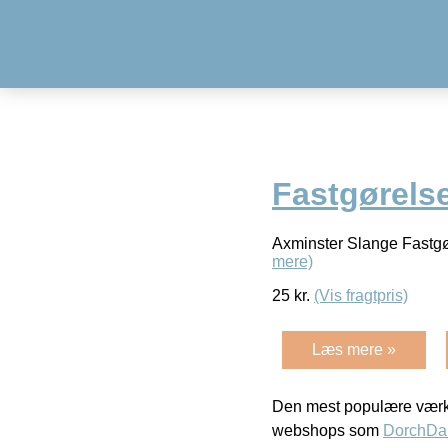
Fastgørel
Axminster Slange Fastgø
mere)
25
kr.
(Vis fragtpris)
Læs mere »
Den mest populære værkt
webshops som
DorchDa