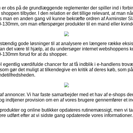
u er obs på de grundlæggende reglementer der spiller ind i forbi
hoppen tilbyder. I den relation er det tillige relevant, at man 
s man en anden gang vil kunne bekræfte ordren af Axminster S
130mm, om man efterspørger produkter til en mand eller kvind
uldstændig gode løsninger til at analysere en længere række eks
n det være til hjælp, at du undersøger internet webshoppens kr
130mm forud for at du shopper.
 egentlig værdifulde chancer for at få indblik i e-handlens trov
 som gør det muligt at tilkendegive en kritik af deres køb, so
undetilfredsheden.
 af annoncer. Vi har faste samarbejder med et hav af e-shops der
og indtjener provision om en af vores brugere gennemfører et i
rodukter og online butikker opdateres rutinemæssigt, men vi ta
re udført efter at vi sidste gang opdaterede vores informationer.