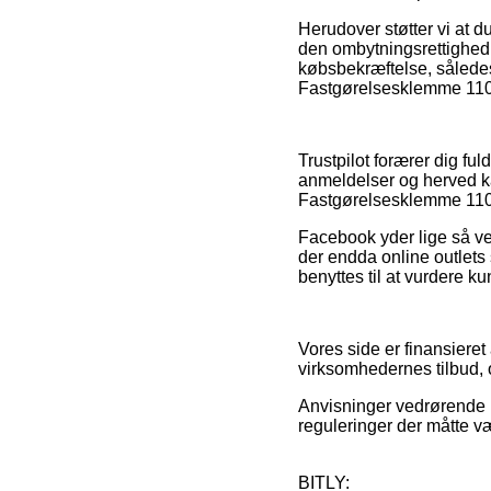
Herudover støtter vi at d
den ombytningsrettighed s
købsbekræftelse, sålede
Fastgørelsesklemme 110-
Trustpilot forærer dig f
anmeldelser og herved ka
Fastgørelsesklemme 110-
Facebook yder lige så vel
der endda online outlets
benyttes til at vurdere k
Vores side er finansieret
virksomhedernes tilbud, 
Anvisninger vedrørende p
reguleringer der måtte væ
BITLY: