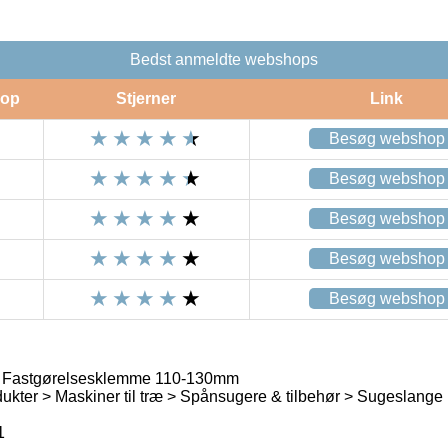
Bedst anmeldte webshops
op
Stjerner
Link
Besøg webshop
Besøg webshop
Besøg webshop
Besøg webshop
Besøg webshop
e Fastgørelsesklemme 110-130mm
ukter > Maskiner til træ > Spånsugere & tilbehør > Sugeslange
1