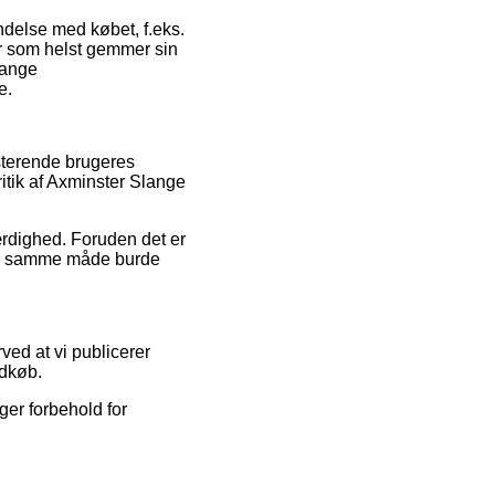
ndelse med købet, f.eks.
når som helst gemmer sin
lange
e.
isterende brugeres
itik af Axminster Slange
ærdighed. Foruden det er
m på samme måde burde
ved at vi publicerer
ndkøb.
ger forbehold for