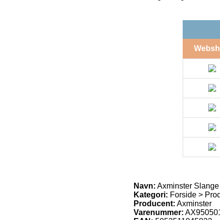
Websh
Navn:
Axminster Slang
Kategori:
Forside > Prod
Producent:
Axminster
Varenummer:
AX95050