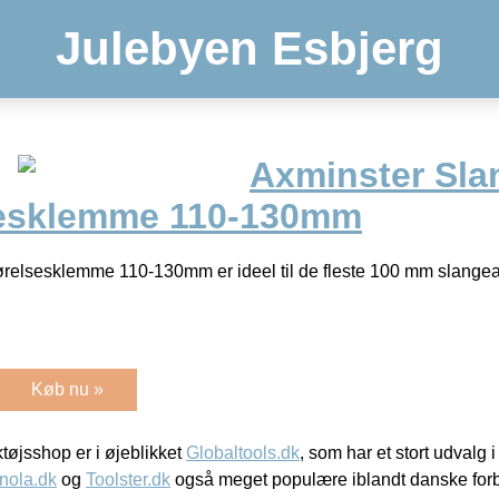
Julebyen Esbjerg
Axminster Sla
sesklemme 110-130mm
relsesklemme 110-130mm er ideel til de fleste 100 mm slange
Køb nu »
øjsshop er i øjeblikket
Globaltools.dk
, som har et stort udvalg
nola.dk
og
Toolster.dk
også meget populære iblandt danske for