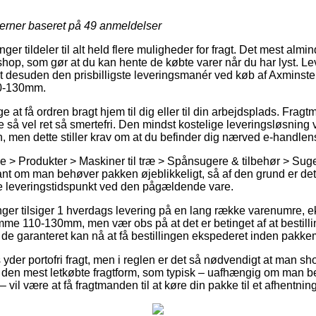
jerner baseret på
49
anmeldelser
ger tildeler til alt held flere muligheder for fragt. Det mest almin
eshop, som gør at du kan hente de købte varer når du har lyst. L
tit desuden den prisbilligste leveringsmanér ved køb af Axminst
0-130mm.
at få ordren bragt hjem til dig eller til din arbejdsplads. Fragt
 så vel ret så smertefri. Den mindst kostelige leveringsløsning vi
, men dette stiller krav om at du befinder dig nærved e-handlens
e > Produkter > Maskiner til træ > Spånsugere & tilbehør > Sug
vant om man behøver pakken øjeblikkeligt, så af den grund er de
e leveringstidspunkt ved den pågældende vare.
inger tilsiger 1 hverdags levering på en lang række varenumre,
e 110-130mm, men vær obs på at det er betinget af at bestilli
 de garanteret kan nå at få bestillingen ekspederet inden pakke
yder portofri fragt, men i reglen er det så nødvendigt at man sh
e den mest letkøbte fragtform, som typisk – uafhængig om man bef
 vil være at få fragtmanden til at køre din pakke til et afhentnin