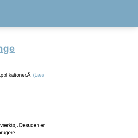
nge
applikationer.Â
(Læs
 i værktøj. Desuden er
brugere.