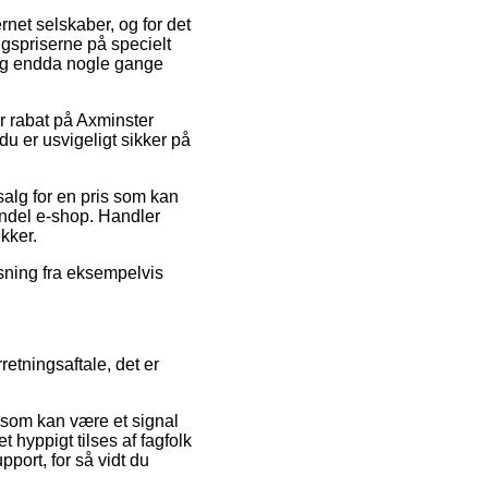
ernet selskaber, og for det
gspriserne på specielt
, og endda nogle gange
er rabat på Axminster
 er usvigeligt sikker på
 salg for en pris som kan
vindel e-shop. Handler
ikker.
øsning fra eksempelvis
retningsaftale, det er
 som kan være et signal
 hyppigt tilses af fagfolk
port, for så vidt du