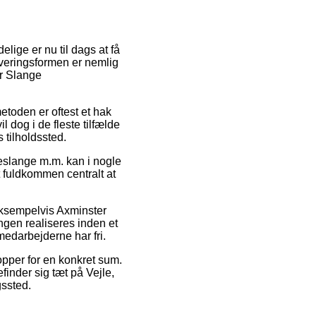
delige er nu til dags at få
everingsformen er nemlig
er Slange
metoden er oftest et hak
l dog i de fleste tilfælde
 tilholdssted.
eslange m.m. kan i nogle
t fuldkommen centralt at
 eksempelvis Axminster
ngen realiseres inden et
medarbejderne har fri.
opper for en konkret sum.
inder sig tæt på Vejle,
gssted.