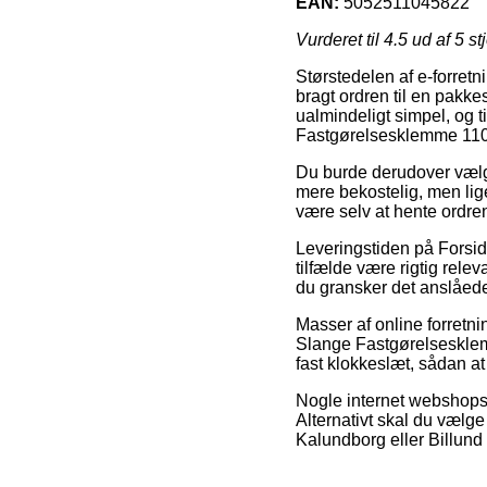
EAN:
5052511045822
Vurderet til
4.5
ud af 5 st
Størstedelen af e-forretnin
bragt ordren til en pakk
ualmindeligt simpel, og 
Fastgørelsesklemme 11
Du burde derudover vælge 
mere bekostelig, men lige
være selv at hente ordren
Leveringstiden på Forsid
tilfælde være rigtig rele
du gransker det anslåed
Masser af online forretn
Slange Fastgørelsesklemm
fast klokkeslæt, sådan at
Nogle internet webshops 
Alternativt skal du vælg
Kalundborg eller Billund –