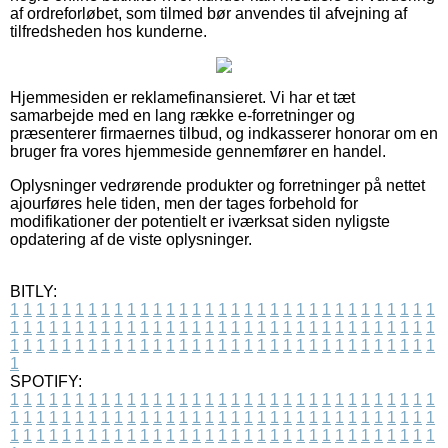
af ordreforløbet, som tilmed bør anvendes til afvejning af
tilfredsheden hos kunderne.
Hjemmesiden er reklamefinansieret. Vi har et tæt
samarbejde med en lang række e-forretninger og
præsenterer firmaernes tilbud, og indkasserer honorar om en
bruger fra vores hjemmeside gennemfører en handel.
Oplysninger vedrørende produkter og forretninger på nettet
ajourføres hele tiden, men der tages forbehold for
modifikationer der potentielt er iværksat siden nyligste
opdatering af de viste oplysninger.
BITLY:
1
1
1
1
1
1
1
1
1
1
1
1
1
1
1
1
1
1
1
1
1
1
1
1
1
1
1
1
1
1
1
1
1
1
1
1
1
1
1
1
1
1
1
1
1
1
1
1
1
1
1
1
1
1
1
1
1
1
1
1
1
1
1
1
1
1
1
1
1
1
1
1
1
1
1
1
1
1
1
1
1
1
1
1
1
1
1
1
1
1
1
1
1
1
1
1
1
1
1
1
SPOTIFY:
1
1
1
1
1
1
1
1
1
1
1
1
1
1
1
1
1
1
1
1
1
1
1
1
1
1
1
1
1
1
1
1
1
1
1
1
1
1
1
1
1
1
1
1
1
1
1
1
1
1
1
1
1
1
1
1
1
1
1
1
1
1
1
1
1
1
1
1
1
1
1
1
1
1
1
1
1
1
1
1
1
1
1
1
1
1
1
1
1
1
1
1
1
1
1
1
1
1
1