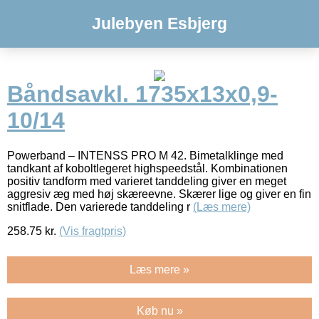
Julebyen Esbjerg
Båndsavkl. 1735x13x0,9-
10/14
Powerband – INTENSS PRO M 42. Bimetalklinge med
tandkant af koboltlegeret highspeedstål. Kombinationen
positiv tandform med varieret tanddeling giver en meget
aggresiv æg med høj skæreevne. Skærer lige og giver en fin
snitflade. Den varierede tanddeling r
(Læs mere)
258.75
kr.
(Vis fragtpris)
Læs mere »
Køb nu »