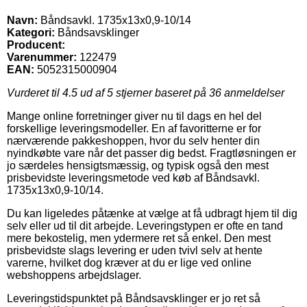
Navn:
Båndsavkl. 1735x13x0,9-10/14
Kategori:
Båndsavsklinger
Producent:
Varenummer:
122479
EAN:
5052315000904
Vurderet til
4.5
ud af 5 stjerner baseret på
36
anmeldelser
Mange online forretninger giver nu til dags en hel del
forskellige leveringsmodeller. En af favoritterne er for
nærværende pakkeshoppen, hvor du selv henter din
nyindkøbte vare når det passer dig bedst. Fragtløsningen er
jo særdeles hensigtsmæssig, og typisk også den mest
prisbevidste leveringsmetode ved køb af Båndsavkl.
1735x13x0,9-10/14.
Du kan ligeledes påtænke at vælge at få udbragt hjem til dig
selv eller ud til dit arbejde. Leveringstypen er ofte en tand
mere bekostelig, men ydermere ret så enkel. Den mest
prisbevidste slags levering er uden tvivl selv at hente
varerne, hvilket dog kræver at du er lige ved online
webshoppens arbejdslager.
Leveringstidspunktet på Båndsavsklinger er jo ret så