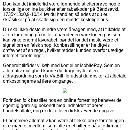
Dog kan det imidlertid være lønnende at efterprøve nogle
forskellige online butikker efter rabatkoder på Båndsavkl.
1735x13x0,9-10/14 før du handler, således at du er
skråsikker på at skaffe sig den mindst kostelige pris.
Du skal ikke desto mindre være årvågen med, at i tilfælde af
at en forretning på nettet afhænder en vare for en pris som
kan virke enormt favorabel, bør det for det meste være et
signal om en falsk shop. Kortbestillinger er heldigvis
omfavnet af en regel, hvilket redder kunden overfor uærlige
internet forretninger.
Generelt tilråder vi køb med kort eller MobilePay. Som en
alternativ mulighed kunne du drage nytte af en
afdragsordning som fx ViaBill, forudsat du ønsker at afbetale
omkostningerne af flere omgange.
Forinden folk bestiller hos en online forretning behøver de
egentlig gøre sig bekendt med indholdet af deres
handelsaftale, dog er det ofte en tidskrævende opgave.
Et nemmere alternativ kan være at tjekke om e-forretningen
er e-mærket medlem, som ofte er et billede på at e-firmaet