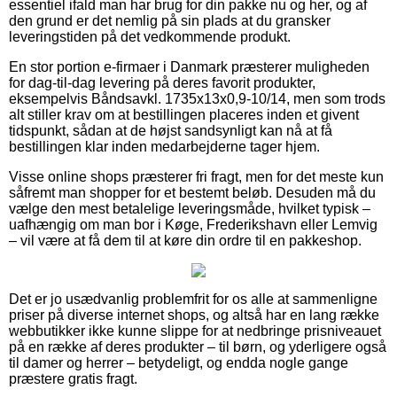
essentiel ifald man har brug for din pakke nu og her, og af
den grund er det nemlig på sin plads at du gransker
leveringstiden på det vedkommende produkt.
En stor portion e-firmaer i Danmark præsterer muligheden
for dag-til-dag levering på deres favorit produkter,
eksempelvis Båndsavkl. 1735x13x0,9-10/14, men som trods
alt stiller krav om at bestillingen placeres inden et givent
tidspunkt, sådan at de højst sandsynligt kan nå at få
bestillingen klar inden medarbejderne tager hjem.
Visse online shops præsterer fri fragt, men for det meste kun
såfremt man shopper for et bestemt beløb. Desuden må du
vælge den mest betalelige leveringsmåde, hvilket typisk –
uafhængig om man bor i Køge, Frederikshavn eller Lemvig
– vil være at få dem til at køre din ordre til en pakkeshop.
Det er jo usædvanlig problemfrit for os alle at sammenligne
priser på diverse internet shops, og altså har en lang række
webbutikker ikke kunne slippe for at nedbringe prisniveauet
på en række af deres produkter – til børn, og yderligere også
til damer og herrer – betydeligt, og endda nogle gange
præstere gratis fragt.