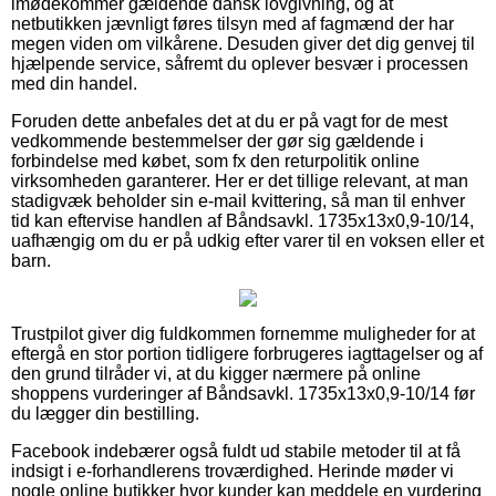
imødekommer gældende dansk lovgivning, og at
netbutikken jævnligt føres tilsyn med af fagmænd der har
megen viden om vilkårene. Desuden giver det dig genvej til
hjælpende service, såfremt du oplever besvær i processen
med din handel.
Foruden dette anbefales det at du er på vagt for de mest
vedkommende bestemmelser der gør sig gældende i
forbindelse med købet, som fx den returpolitik online
virksomheden garanterer. Her er det tillige relevant, at man
stadigvæk beholder sin e-mail kvittering, så man til enhver
tid kan eftervise handlen af Båndsavkl. 1735x13x0,9-10/14,
uafhængig om du er på udkig efter varer til en voksen eller et
barn.
Trustpilot giver dig fuldkommen fornemme muligheder for at
eftergå en stor portion tidligere forbrugeres iagttagelser og af
den grund tilråder vi, at du kigger nærmere på online
shoppens vurderinger af Båndsavkl. 1735x13x0,9-10/14 før
du lægger din bestilling.
Facebook indebærer også fuldt ud stabile metoder til at få
indsigt i e-forhandlerens troværdighed. Herinde møder vi
nogle online butikker hvor kunder kan meddele en vurdering