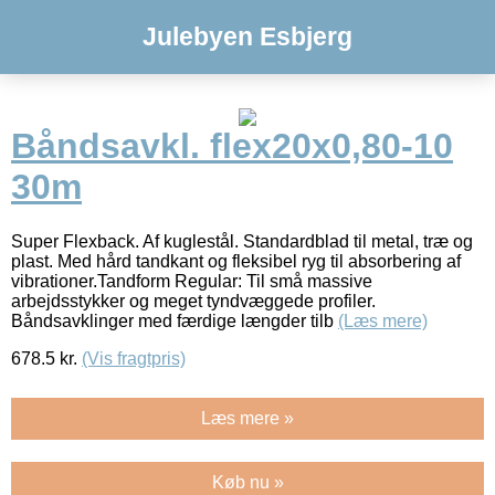
Julebyen Esbjerg
Båndsavkl. flex20x0,80-10
30m
Super Flexback. Af kuglestål. Standardblad til metal, træ og
plast. Med hård tandkant og fleksibel ryg til absorbering af
vibrationer.Tandform Regular: Til små massive
arbejdsstykker og meget tyndvæggede profiler.
Båndsavklinger med færdige længder tilb
(Læs mere)
678.5
kr.
(Vis fragtpris)
Læs mere »
Køb nu »