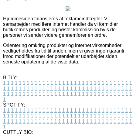
Hjemmesiden finansieres af reklameindtægter. Vi
samarbejder med flere internet handler da vi formidler
butikkernes produkter, og høster kommission hvis de
personer vi sender videre gennemfører en ordre.
Orientering omkring produkter og internet virksomheder
vedligeholdes fra tid til anden, men vi giver ingen garanti
imod modifikationer der potentielt er udarbejdet siden
seneste opdatering af de viste data.
BITLY:
1
1
1
1
1
1
1
1
1
1
1
1
1
1
1
1
1
1
1
1
1
1
1
1
1
1
1
1
1
1
1
1
1
1
1
1
1
1
1
1
1
1
1
1
1
1
1
1
1
1
1
1
1
1
1
1
1
1
1
1
1
1
1
1
1
1
1
1
1
1
1
1
1
1
1
1
1
1
1
1
1
1
1
1
1
1
1
1
1
1
1
1
1
1
1
1
1
1
1
1
SPOTIFY:
1
1
1
1
1
1
1
1
1
1
1
1
1
1
1
1
1
1
1
1
1
1
1
1
1
1
1
1
1
1
1
1
1
1
1
1
1
1
1
1
1
1
1
1
1
1
1
1
1
1
1
1
1
1
1
1
1
1
1
1
1
1
1
1
1
1
1
1
1
1
1
1
1
1
1
1
1
1
1
1
1
1
1
1
1
1
1
1
1
1
1
1
1
1
1
1
1
1
1
1
CUTTLY BIO: