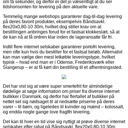
om få sekunder, og derfor er det jo væsentligt at du ser
tidshorisonten for levering på den aktuelle vare.
Temmelig mange webshops garanterer dag-til-dag levering
på deres favorit produkter, eksempelvis Båndsavkl.
flex20x0,80-10 30m, hvilket dog stiller krav om at
bestillingen anbringes forud for et fastsat klokkeslæt, så at
de kan nå at få ordren klar inden de lageransatte får fri.
Indtil flere internet selskaber garanterer portofri levering,
men ofte kun hvis du bestiller for et fastsat beløb. Alternativt
kan man vælge den mest letkøbte leveringstype, hvilket
typisk – hvad end man er i Odense, Frederiksværk eller
Slangerup – er at få kørt din bestilling til et afhentningssted.
Det har vist sig at være super smertefrit for almindelige
dødelige at søge information om priser fra diverse internet
butikker i Danmark, og derfor har flertallet af butikker på
nettet set sig nødsaget til at nedsætte priserne på deres
varer – til børn, og ligeledes til kvinder og mænd – kolossalt,
og endda nogle gange love fragtfri levering.
Det kan til hver en tid vise sig nyttigt at prøve diverse internet
selskaber efter rabat på Båndsavkl. flex20x0,80-10 30m