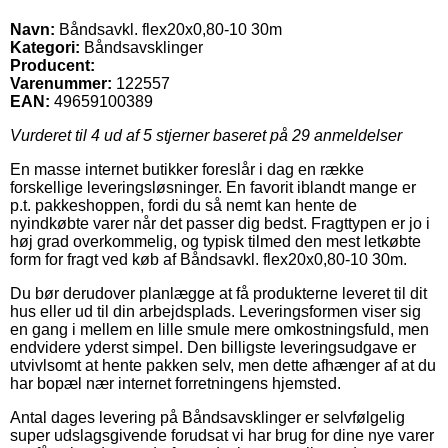
Navn:
Båndsavkl. flex20x0,80-10 30m
Kategori:
Båndsavsklinger
Producent:
Varenummer:
122557
EAN:
49659100389
Vurderet til
4
ud af 5 stjerner baseret på
29
anmeldelser
En masse internet butikker foreslår i dag en række
forskellige leveringsløsninger. En favorit iblandt mange er
p.t. pakkeshoppen, fordi du så nemt kan hente de
nyindkøbte varer når det passer dig bedst. Fragttypen er jo i
høj grad overkommelig, og typisk tilmed den mest letkøbte
form for fragt ved køb af Båndsavkl. flex20x0,80-10 30m.
Du bør derudover planlægge at få produkterne leveret til dit
hus eller ud til din arbejdsplads. Leveringsformen viser sig
en gang i mellem en lille smule mere omkostningsfuld, men
endvidere yderst simpel. Den billigste leveringsudgave er
utvivlsomt at hente pakken selv, men dette afhænger af at du
har bopæl nær internet forretningens hjemsted.
Antal dages levering på Båndsavsklinger er selvfølgelig
super udslagsgivende forudsat vi har brug for dine nye varer