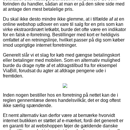
forinden du handler, sådan at man er på den sikre side med
at antage den mest betalelige pris.
Du skal ikke desto mindre ikke glemme, at i tilfælde af at en
online webshop udlover en vare til salg for en pris som kan
virke ekstraordinært letkøbt, burde det ofte være en indikator
for en falsk e-forretning. Bestillinger med kort er heldigvis
omfattet af en retningslinje, hvilket passer på dig som køber
imod uoprigtige internet forretninger.
Generelt slår vi et slag for køb med gængse betalingskort
eller betalinger med mobilen. Som en alternativ mulighed
burde du drage nytte af et afdragstilbud fra for eksempel
ViaBill, forudsat du agter at afdrage pengene ude i
fremtiden.
Inden nogen bestiller hos en forretning på nettet kan de i
reglen gennemlæse deres handelsvilkår, det er dog oftest
ikke særlig spændende.
Et nemt alternativ kan derfor være at bemærke hvorvidt
internet butikken er støttet af e-mærket, fordi det generelt er
en garanti for at webshoppen føjer de gældende danske