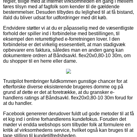
regler, tillige med at internet virksomheden en gang i mellem
føres tilsyn med af fagfolk som kender til de gældende
bestemmelser. Desuden tilbydes du lejlighed til at få bistand,
ifald du bliver udsat for udfordringer med dit køb.
Endvidere støtter vi at du er påpasselig med de væsentligste
forhold der spiller ind i forbindelse med bestillingen, til
eksempel den returrettighed e-forretningen lover. I den
forbindelse er det virkelig essesentielt, at man stadigvæk
opbevarer ens faktura, således man en anden gang kan
dokumentere ordren af Båndsavkl. flex20x0,80-10 30m, om
du shopper til en herre eller dame.
Trustpilot frembringer fuldkommen gunstige chancer for at
efterforske diverse eksisterende brugeres domme og på
grund af dette er det at foretrække, at du gransker e-
handlens ratings af Båndsavkl. flex20x0,80-10 30m forud for
at du handler.
Facebook genererer derudover fuldt ud gode metoder til at få
et kig ind i online forhandlerens kundefokus. Foruden det
møder vi endda webshops som tilbyder folk at formulere en
kritik af virksomhedens service, hvilket også kan bruges til at
tage stilling til kundetilfredsheden.