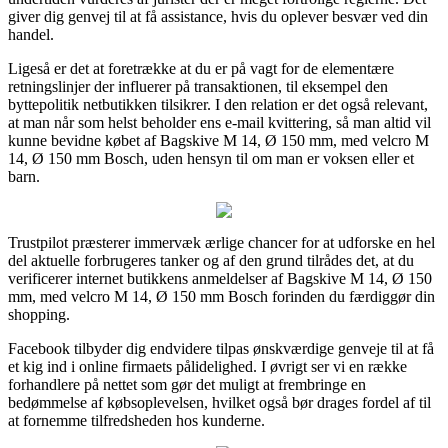
giver dig genvej til at få assistance, hvis du oplever besvær ved din
handel.
Ligeså er det at foretrække at du er på vagt for de elementære
retningslinjer der influerer på transaktionen, til eksempel den
byttepolitik netbutikken tilsikrer. I den relation er det også relevant,
at man når som helst beholder ens e-mail kvittering, så man altid vil
kunne bevidne købet af Bagskive M 14, Ø 150 mm, med velcro M
14, Ø 150 mm Bosch, uden hensyn til om man er voksen eller et
barn.
Trustpilot præsterer immervæk ærlige chancer for at udforske en hel
del aktuelle forbrugeres tanker og af den grund tilrådes det, at du
verificerer internet butikkens anmeldelser af Bagskive M 14, Ø 150
mm, med velcro M 14, Ø 150 mm Bosch forinden du færdiggør din
shopping.
Facebook tilbyder dig endvidere tilpas ønskværdige genveje til at få
et kig ind i online firmaets pålidelighed. I øvrigt ser vi en række
forhandlere på nettet som gør det muligt at frembringe en
bedømmelse af købsoplevelsen, hvilket også bør drages fordel af til
at fornemme tilfredsheden hos kunderne.