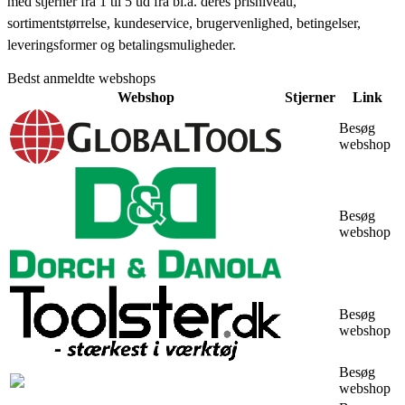
med stjerner fra 1 til 5 ud fra bl.a. deres prisniveau,
sortimentstørrelse, kundeservice, brugervenlighed, betingelser,
leveringsformer og betalingsmuligheder.
Bedst anmeldte webshops
Webshop
Stjerner
Link
Besøg
webshop
Besøg
webshop
Besøg
webshop
Besøg
webshop