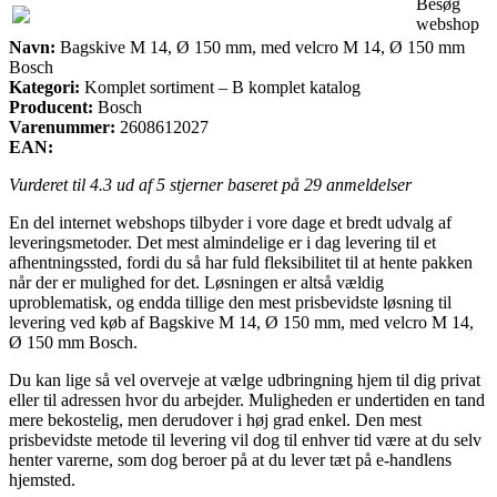
Besøg
webshop
Navn:
Bagskive M 14, Ø 150 mm, med velcro M 14, Ø 150 mm
Bosch
Kategori:
Komplet sortiment – B komplet katalog
Producent:
Bosch
Varenummer:
2608612027
EAN:
Vurderet til
4.3
ud af 5 stjerner baseret på
29
anmeldelser
En del internet webshops tilbyder i vore dage et bredt udvalg af
leveringsmetoder. Det mest almindelige er i dag levering til et
afhentningssted, fordi du så har fuld fleksibilitet til at hente pakken
når der er mulighed for det. Løsningen er altså vældig
uproblematisk, og endda tillige den mest prisbevidste løsning til
levering ved køb af Bagskive M 14, Ø 150 mm, med velcro M 14,
Ø 150 mm Bosch.
Du kan lige så vel overveje at vælge udbringning hjem til dig privat
eller til adressen hvor du arbejder. Muligheden er undertiden en tand
mere bekostelig, men derudover i høj grad enkel. Den mest
prisbevidste metode til levering vil dog til enhver tid være at du selv
henter varerne, som dog beroer på at du lever tæt på e-handlens
hjemsted.