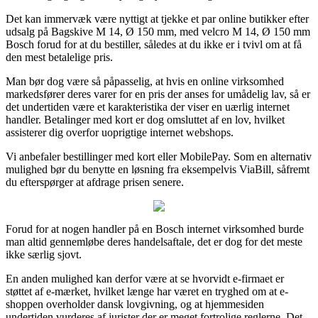
Det kan immervæk være nyttigt at tjekke et par online butikker efter
udsalg på Bagskive M 14, Ø 150 mm, med velcro M 14, Ø 150 mm
Bosch forud for at du bestiller, således at du ikke er i tvivl om at få
den mest betalelige pris.
Man bør dog være så påpasselig, at hvis en online virksomhed
markedsfører deres varer for en pris der anses for umådelig lav, så er
det undertiden være et karakteristika der viser en uærlig internet
handler. Betalinger med kort er dog omsluttet af en lov, hvilket
assisterer dig overfor uoprigtige internet webshops.
Vi anbefaler bestillinger med kort eller MobilePay. Som en alternativ
mulighed bør du benytte en løsning fra eksempelvis ViaBill, såfremt
du efterspørger at afdrage prisen senere.
Forud for at nogen handler på en Bosch internet virksomhed burde
man altid gennemløbe deres handelsaftale, det er dog for det meste
ikke særlig sjovt.
En anden mulighed kan derfor være at se hvorvidt e-firmaet er
støttet af e-mærket, hvilket længe har været en tryghed om at e-
shoppen overholder dansk lovgivning, og at hjemmesiden
undertiden vurderes af jurister der er meget fortrolige reglerne. Det