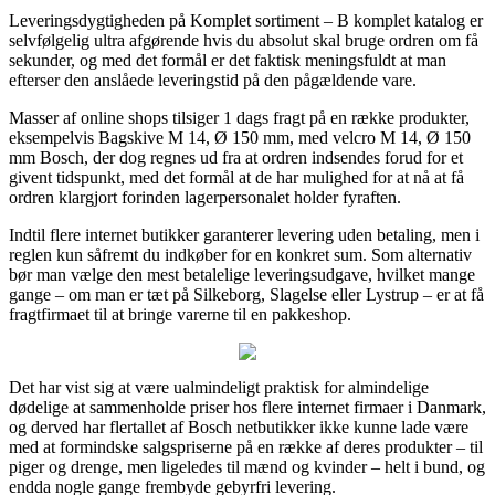
Leveringsdygtigheden på Komplet sortiment – B komplet katalog er
selvfølgelig ultra afgørende hvis du absolut skal bruge ordren om få
sekunder, og med det formål er det faktisk meningsfuldt at man
efterser den anslåede leveringstid på den pågældende vare.
Masser af online shops tilsiger 1 dags fragt på en række produkter,
eksempelvis Bagskive M 14, Ø 150 mm, med velcro M 14, Ø 150
mm Bosch, der dog regnes ud fra at ordren indsendes forud for et
givent tidspunkt, med det formål at de har mulighed for at nå at få
ordren klargjort forinden lagerpersonalet holder fyraften.
Indtil flere internet butikker garanterer levering uden betaling, men i
reglen kun såfremt du indkøber for en konkret sum. Som alternativ
bør man vælge den mest betalelige leveringsudgave, hvilket mange
gange – om man er tæt på Silkeborg, Slagelse eller Lystrup – er at få
fragtfirmaet til at bringe varerne til en pakkeshop.
Det har vist sig at være ualmindeligt praktisk for almindelige
dødelige at sammenholde priser hos flere internet firmaer i Danmark,
og derved har flertallet af Bosch netbutikker ikke kunne lade være
med at formindske salgspriserne på en række af deres produkter – til
piger og drenge, men ligeledes til mænd og kvinder – helt i bund, og
endda nogle gange frembyde gebyrfri levering.