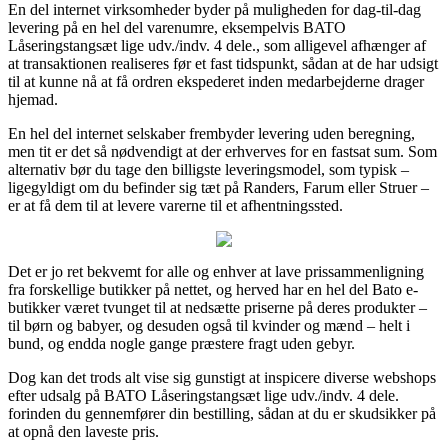
En del internet virksomheder byder på muligheden for dag-til-dag
levering på en hel del varenumre, eksempelvis BATO
Låseringstangsæt lige udv./indv. 4 dele., som alligevel afhænger af
at transaktionen realiseres før et fast tidspunkt, sådan at de har udsigt
til at kunne nå at få ordren ekspederet inden medarbejderne drager
hjemad.
En hel del internet selskaber frembyder levering uden beregning,
men tit er det så nødvendigt at der erhverves for en fastsat sum. Som
alternativ bør du tage den billigste leveringsmodel, som typisk –
ligegyldigt om du befinder sig tæt på Randers, Farum eller Struer –
er at få dem til at levere varerne til et afhentningssted.
Det er jo ret bekvemt for alle og enhver at lave prissammenligning
fra forskellige butikker på nettet, og herved har en hel del Bato e-
butikker været tvunget til at nedsætte priserne på deres produkter –
til børn og babyer, og desuden også til kvinder og mænd – helt i
bund, og endda nogle gange præstere fragt uden gebyr.
Dog kan det trods alt vise sig gunstigt at inspicere diverse webshops
efter udsalg på BATO Låseringstangsæt lige udv./indv. 4 dele.
forinden du gennemfører din bestilling, sådan at du er skudsikker på
at opnå den laveste pris.