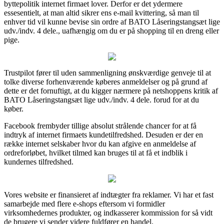
byttepolitik internet firmaet lover. Derfor er det ydermere
essesentielt, at man altid sikrer ens e-mail kvittering, så man til
enhver tid vil kunne bevise sin ordre af BATO Låseringstangsæt lige
udv./indv. 4 dele., uafhængig om du er på shopping til en dreng eller
pige.
Trustpilot fører til uden sammenligning ønskværdige genveje til at
tolke diverse forhenværende køberes anmeldelser og på grund af
dette er det fornuftigt, at du kigger nærmere på netshoppens kritik af
BATO Låseringstangsæt lige udv./indv. 4 dele. forud for at du
køber.
Facebook frembyder tillige absolut strålende chancer for at få
indtryk af internet firmaets kundetilfredshed. Desuden er der en
række internet selskaber hvor du kan afgive en anmeldelse af
ordreforløbet, hvilket tilmed kan bruges til at få et indblik i
kundernes tilfredshed.
Vores website er finansieret af indtægter fra reklamer. Vi har et fast
samarbejde med flere e-shops eftersom vi formidler
virksomhedernes produkter, og indkasserer kommission for så vidt
de brugere vi sender videre fuldfører en handel.