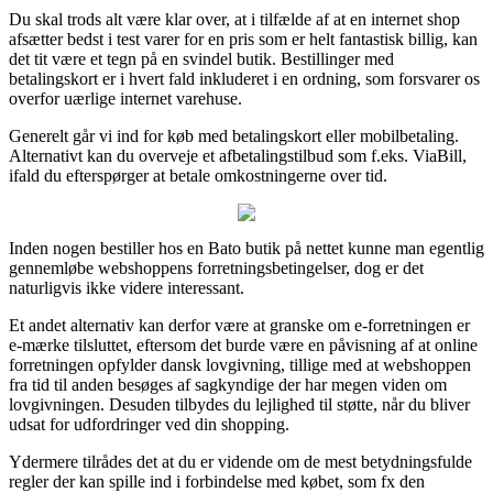
Du skal trods alt være klar over, at i tilfælde af at en internet shop
afsætter bedst i test varer for en pris som er helt fantastisk billig, kan
det tit være et tegn på en svindel butik. Bestillinger med
betalingskort er i hvert fald inkluderet i en ordning, som forsvarer os
overfor uærlige internet varehuse.
Generelt går vi ind for køb med betalingskort eller mobilbetaling.
Alternativt kan du overveje et afbetalingstilbud som f.eks. ViaBill,
ifald du efterspørger at betale omkostningerne over tid.
Inden nogen bestiller hos en Bato butik på nettet kunne man egentlig
gennemløbe webshoppens forretningsbetingelser, dog er det
naturligvis ikke videre interessant.
Et andet alternativ kan derfor være at granske om e-forretningen er
e-mærke tilsluttet, eftersom det burde være en påvisning af at online
forretningen opfylder dansk lovgivning, tillige med at webshoppen
fra tid til anden besøges af sagkyndige der har megen viden om
lovgivningen. Desuden tilbydes du lejlighed til støtte, når du bliver
udsat for udfordringer ved din shopping.
Ydermere tilrådes det at du er vidende om de mest betydningsfulde
regler der kan spille ind i forbindelse med købet, som fx den