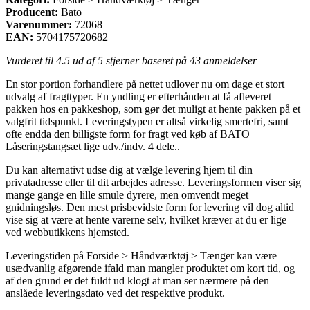
Producent:
Bato
Varenummer:
72068
EAN:
5704175720682
Vurderet til
4.5
ud af 5 stjerner baseret på
43
anmeldelser
En stor portion forhandlere på nettet udlover nu om dage et stort
udvalg af fragttyper. En yndling er efterhånden at få afleveret
pakken hos en pakkeshop, som gør det muligt at hente pakken på et
valgfrit tidspunkt. Leveringstypen er altså virkelig smertefri, samt
ofte endda den billigste form for fragt ved køb af BATO
Låseringstangsæt lige udv./indv. 4 dele..
Du kan alternativt udse dig at vælge levering hjem til din
privatadresse eller til dit arbejdes adresse. Leveringsformen viser sig
mange gange en lille smule dyrere, men omvendt meget
gnidningsløs. Den mest prisbevidste form for levering vil dog altid
vise sig at være at hente varerne selv, hvilket kræver at du er lige
ved webbutikkens hjemsted.
Leveringstiden på Forside > Håndværktøj > Tænger kan være
usædvanlig afgørende ifald man mangler produktet om kort tid, og
af den grund er det fuldt ud klogt at man ser nærmere på den
anslåede leveringsdato ved det respektive produkt.