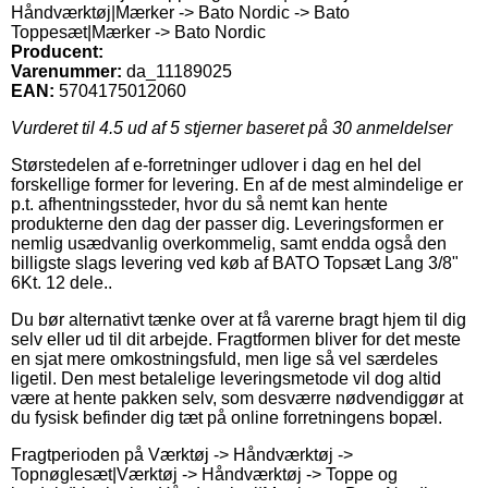
Håndværktøj|Mærker -> Bato Nordic -> Bato
Toppesæt|Mærker -> Bato Nordic
Producent:
Varenummer:
da_11189025
EAN:
5704175012060
Vurderet til
4.5
ud af 5 stjerner baseret på
30
anmeldelser
Størstedelen af e-forretninger udlover i dag en hel del
forskellige former for levering. En af de mest almindelige er
p.t. afhentningssteder, hvor du så nemt kan hente
produkterne den dag der passer dig. Leveringsformen er
nemlig usædvanlig overkommelig, samt endda også den
billigste slags levering ved køb af BATO Topsæt Lang 3/8"
6Kt. 12 dele..
Du bør alternativt tænke over at få varerne bragt hjem til dig
selv eller ud til dit arbejde. Fragtformen bliver for det meste
en sjat mere omkostningsfuld, men lige så vel særdeles
ligetil. Den mest betalelige leveringsmetode vil dog altid
være at hente pakken selv, som desværre nødvendiggør at
du fysisk befinder dig tæt på online forretningens bopæl.
Fragtperioden på Værktøj -> Håndværktøj ->
Topnøglesæt|Værktøj -> Håndværktøj -> Toppe og