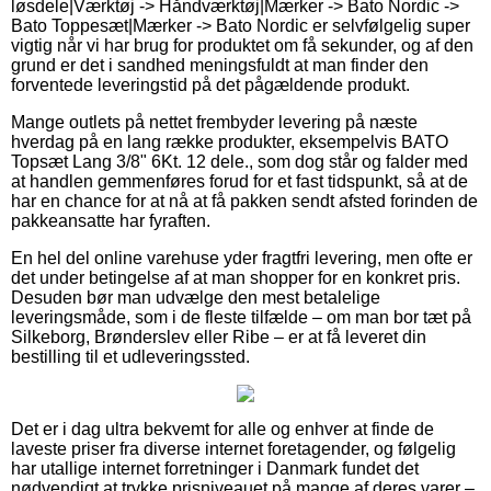
løsdele|Værktøj -> Håndværktøj|Mærker -> Bato Nordic ->
Bato Toppesæt|Mærker -> Bato Nordic er selvfølgelig super
vigtig når vi har brug for produktet om få sekunder, og af den
grund er det i sandhed meningsfuldt at man finder den
forventede leveringstid på det pågældende produkt.
Mange outlets på nettet frembyder levering på næste
hverdag på en lang række produkter, eksempelvis BATO
Topsæt Lang 3/8" 6Kt. 12 dele., som dog står og falder med
at handlen gemmenføres forud for et fast tidspunkt, så at de
har en chance for at nå at få pakken sendt afsted forinden de
pakkeansatte har fyraften.
En hel del online varehuse yder fragtfri levering, men ofte er
det under betingelse af at man shopper for en konkret pris.
Desuden bør man udvælge den mest betalelige
leveringsmåde, som i de fleste tilfælde – om man bor tæt på
Silkeborg, Brønderslev eller Ribe – er at få leveret din
bestilling til et udleveringssted.
Det er i dag ultra bekvemt for alle og enhver at finde de
laveste priser fra diverse internet foretagender, og følgelig
har utallige internet forretninger i Danmark fundet det
nødvendigt at trykke prisniveauet på mange af deres varer –