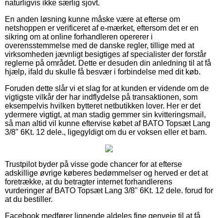
naturligvis ikke særlig sjovt.
En anden løsning kunne måske være at efterse om
netshoppen er verificeret af e-mærket, eftersom det er en
sikring om at online forhandleren opererer i
overensstemmelse med de danske regler, tillige med at
virksomheden jævnligt besigtiges af specialister der forstår
reglerne på området. Dette er desuden din anledning til at få
hjælp, ifald du skulle få besvær i forbindelse med dit køb.
Foruden dette slår vi et slag for at kunden er vidende om de
vigtigste vilkår der har indflydelse på transaktionen, som
eksempelvis hvilken bytteret netbutikken lover. Her er det
ydermere vigtigt, at man stadig gemmer sin kvitteringsmail,
så man altid vil kunne eftervise købet af BATO Topsæt Lang
3/8" 6Kt. 12 dele., ligegyldigt om du er voksen eller et barn.
Trustpilot byder på visse gode chancer for at efterse
adskillige øvrige køberes bedømmelser og herved er det at
foretrække, at du betragter internet forhandlerens
vurderinger af BATO Topsæt Lang 3/8" 6Kt. 12 dele. forud for
at du bestiller.
Facebook medfører lignende aldeles fine genveje til at få