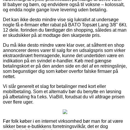
til babyer og børn, og endvidere også til voksne – kolossalt,
og endda nogle gange love levering uden betaling.
Det kan ikke desto mindre vise sig lukrativt at undersøge
nogle få e-firmaer efter rabat på BATO Topsæt Lang 3/8" 6Kt.
12 dele. forinden du færdiggør din shopping, således at man
er skudsikker på at modtage den skarpeste pris.
Du må ikke desto mindre være klar over, at såfremt en shop
annoncerer deres varer til salg for en udsalgspris som virker
ekstraordinært fremragende, kunne det undertiden være en
indikation på en svindel e-handler. Køb med gængse
betalingskort er på den anden side en del af en retningslinje,
som begunstiger dig som køber overfor falske firmaer på
nettet.
Vi slår generelt et slag for betalinger med kort eller
mobilbetaling. Som et alternativ bør du benytte en løsning
på afbetaling fra f.eks. ViaBill, forudsat du vil afdrage prisen
over flere uger.
Før folk køber i en internet virksomhed bør man for at være
sikker bese e-butikkens forretningsvilkår, det er dog