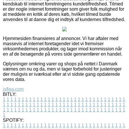
kendskab til internet forretningens kundetilfredshed. Tilmed
er der nogle internet forretninger som giver folk mulighed for
at meddele en kritik af deres køb, hvilket tilmed burde
anvendes til at danne dig et indtryk af kundernes tilfredshed.
Hjemmesiden finansieres af annoncer. Vi har aftaler med
massevis af internet foretagender idet vi fremviser
virksomhedernes produkter, og tager imod kommission når
en af de besøgende på vores side gennemfører en handel.
Oplysninger omkring varer og shops på nettet i Danmark
værnes om nu og da, men vi tager forbehold for justeringer
der muligvis er iværksat efter at vi sidste gang opdaterede
vores data.
jxflea.com
BITLY:
1
1
1
1
1
1
1
1
1
1
1
1
1
1
1
1
1
1
1
1
1
1
1
1
1
1
1
1
1
1
1
1
1
1
1
1
1
1
1
1
1
1
1
1
1
1
1
1
1
1
1
1
1
1
1
1
1
1
1
1
1
1
1
1
1
1
1
1
1
1
1
1
1
1
1
1
1
1
1
1
1
1
1
1
1
1
1
1
1
1
1
1
1
1
1
1
1
1
1
1
SPOTIFY:
1
1
1
1
1
1
1
1
1
1
1
1
1
1
1
1
1
1
1
1
1
1
1
1
1
1
1
1
1
1
1
1
1