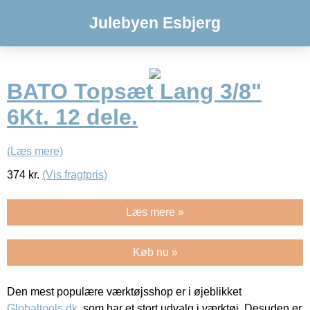
Julebyen Esbjerg
BATO Topsæt Lang 3/8"
6Kt. 12 dele.
(Læs mere)
374
kr.
(Vis fragtpris)
Læs mere »
Køb nu »
Den mest populære værktøjsshop er i øjeblikket
Globaltools.dk
, som har et stort udvalg i værktøj. Desuden er