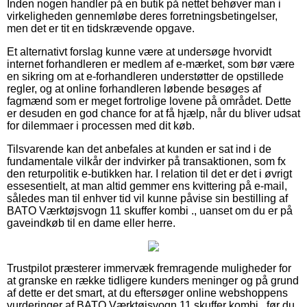
Inden nogen handler på en butik på nettet behøver man i
virkeligheden gennemløbe deres forretningsbetingelser,
men det er tit en tidskrævende opgave.
Et alternativt forslag kunne være at undersøge hvorvidt
internet forhandleren er medlem af e-mærket, som bør være
en sikring om at e-forhandleren understøtter de opstillede
regler, og at online forhandleren løbende besøges af
fagmænd som er meget fortrolige lovene på området. Dette
er desuden en god chance for at få hjælp, når du bliver udsat
for dilemmaer i processen med dit køb.
Tilsvarende kan det anbefales at kunden er sat ind i de
fundamentale vilkår der indvirker på transaktionen, som fx
den returpolitik e-butikken har. I relation til det er det i øvrigt
essesentielt, at man altid gemmer ens kvittering på e-mail,
således man til enhver tid vil kunne påvise sin bestilling af
BATO Værktøjsvogn 11 skuffer kombi ., uanset om du er på
gaveindkøb til en dame eller herre.
Trustpilot præsterer immervæk fremragende muligheder for
at granske en række tidligere kunders meninger og på grund
af dette er det smart, at du eftersøger online webshoppens
vurderinger af BATO Værktøjsvogn 11 skuffer kombi . før du