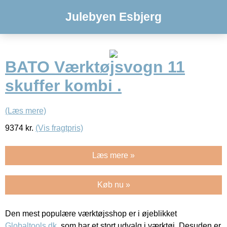
Julebyen Esbjerg
BATO Værktøjsvogn 11
skuffer kombi .
(Læs mere)
9374
kr.
(Vis fragtpris)
Læs mere »
Køb nu »
Den mest populære værktøjsshop er i øjeblikket
Globaltools.dk
, som har et stort udvalg i værktøj. Desuden er