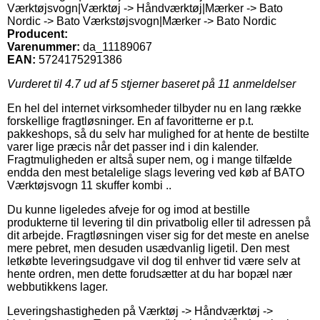
Værktøjsvogn|Værktøj -> Håndværktøj|Mærker -> Bato
Nordic -> Bato Værkstøjsvogn|Mærker -> Bato Nordic
Producent:
Varenummer:
da_11189067
EAN:
5724175291386
Vurderet til
4.7
ud af 5 stjerner baseret på
11
anmeldelser
En hel del internet virksomheder tilbyder nu en lang række
forskellige fragtløsninger. En af favoritterne er p.t.
pakkeshops, så du selv har mulighed for at hente de bestilte
varer lige præcis når det passer ind i din kalender.
Fragtmuligheden er altså super nem, og i mange tilfælde
endda den mest betalelige slags levering ved køb af BATO
Værktøjsvogn 11 skuffer kombi ..
Du kunne ligeledes afveje for og imod at bestille
produkterne til levering til din privatbolig eller til adressen på
dit arbejde. Fragtløsningen viser sig for det meste en anelse
mere pebret, men desuden usædvanlig ligetil. Den mest
letkøbte leveringsudgave vil dog til enhver tid være selv at
hente ordren, men dette forudsætter at du har bopæl nær
webbutikkens lager.
Leveringshastigheden på Værktøj -> Håndværktøj ->