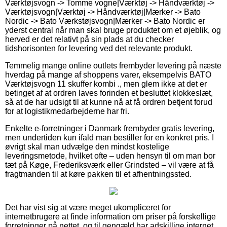
Værktøjsvogn -> Tomme vogne|Værktøj -> Håndværktøj ->
Værktøjsvogn|Værktøj -> Håndværktøj|Mærker -> Bato
Nordic -> Bato Værkstøjsvogn|Mærker -> Bato Nordic er
yderst central når man skal bruge produktet om et øjeblik, og
herved er det relativt på sin plads at du checker
tidshorisonten for levering ved det relevante produkt.
Temmelig mange online outlets frembyder levering på næste
hverdag på mange af shoppens varer, eksempelvis BATO
Værktøjsvogn 11 skuffer kombi ., men glem ikke at det er
betinget af at ordren laves forinden et besluttet klokkeslæt,
så at de har udsigt til at kunne nå at få ordren betjent forud
for at logistikmedarbejderne har fri.
Enkelte e-forretninger i Danmark frembyder gratis levering,
men undertiden kun ifald man bestiller for en konkret pris. I
øvrigt skal man udvælge den mindst kostelige
leveringsmetode, hvilket ofte – uden hensyn til om man bor
tæt på Køge, Frederiksværk eller Grindsted – vil være at få
fragtmanden til at køre pakken til et afhentningssted.
Det har vist sig at være meget ukompliceret for
internetbrugere at finde information om priser på forskellige
forretninger på nettet, og til gengæld har adskillige internet