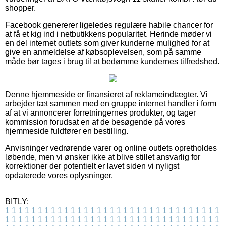
shopper.
Facebook genererer ligeledes regulære habile chancer for
at få et kig ind i netbutikkens popularitet. Herinde møder vi
en del internet outlets som giver kunderne mulighed for at
give en anmeldelse af købsoplevelsen, som på samme
måde bør tages i brug til at bedømme kundernes tilfredshed.
Denne hjemmeside er finansieret af reklameindtægter. Vi
arbejder tæt sammen med en gruppe internet handler i form
af at vi annoncerer forretningernes produkter, og tager
kommission forudsat en af de besøgende på vores
hjemmeside fuldfører en bestilling.
Anvisninger vedrørende varer og online outlets opretholdes
løbende, men vi ønsker ikke at blive stillet ansvarlig for
korrektioner der potentielt er lavet siden vi nyligst
opdaterede vores oplysninger.
BITLY:
1
1
1
1
1
1
1
1
1
1
1
1
1
1
1
1
1
1
1
1
1
1
1
1
1
1
1
1
1
1
1
1
1
1
1
1
1
1
1
1
1
1
1
1
1
1
1
1
1
1
1
1
1
1
1
1
1
1
1
1
1
1
1
1
1
1