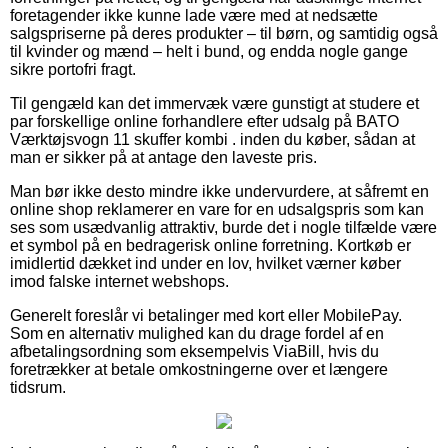
foretagender ikke kunne lade være med at nedsætte
salgspriserne på deres produkter – til børn, og samtidig også
til kvinder og mænd – helt i bund, og endda nogle gange
sikre portofri fragt.
Til gengæld kan det immervæk være gunstigt at studere et
par forskellige online forhandlere efter udsalg på BATO
Værktøjsvogn 11 skuffer kombi . inden du køber, sådan at
man er sikker på at antage den laveste pris.
Man bør ikke desto mindre ikke undervurdere, at såfremt en
online shop reklamerer en vare for en udsalgspris som kan
ses som usædvanlig attraktiv, burde det i nogle tilfælde være
et symbol på en bedragerisk online forretning. Kortkøb er
imidlertid dækket ind under en lov, hvilket værner køber
imod falske internet webshops.
Generelt foreslår vi betalinger med kort eller MobilePay.
Som en alternativ mulighed kan du drage fordel af en
afbetalingsordning som eksempelvis ViaBill, hvis du
foretrækker at betale omkostningerne over et længere
tidsrum.