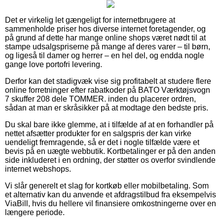
Det er virkelig let gængeligt for internetbrugere at
sammenholde priser hos diverse internet foretagender, og
på grund af dette har mange online shops været nødt til at
stampe udsalgspriserne på mange af deres varer – til børn,
og ligeså til damer og herrer – en hel del, og endda nogle
gange love portofri levering.
Derfor kan det stadigvæk vise sig profitabelt at studere flere
online forretninger efter rabatkoder på BATO Værktøjsvogn
7 skuffer 208 dele TOMMER. inden du placerer ordren,
sådan at man er skråsikker på at modtage den bedste pris.
Du skal bare ikke glemme, at i tilfælde af at en forhandler på
nettet afsætter produkter for en salgspris der kan virke
uendeligt fremragende, så er det i nogle tilfælde være et
bevis på en uægte webbutik. Kortbetalinger er på den anden
side inkluderet i en ordning, der støtter os overfor svindlende
internet webshops.
Vi slår generelt et slag for kortkøb eller mobilbetaling. Som
et alternativ kan du anvende et afdragstilbud fra eksempelvis
ViaBill, hvis du hellere vil finansiere omkostningerne over en
længere periode.