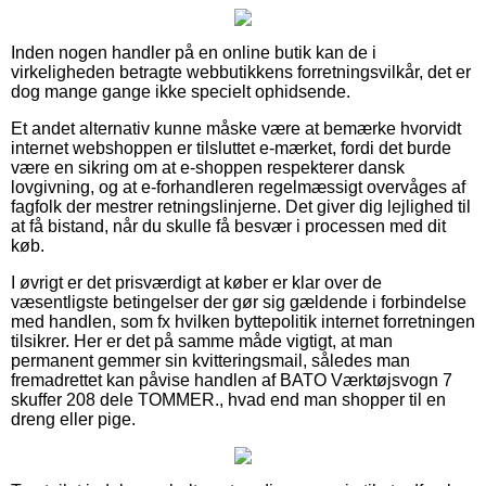
Inden nogen handler på en online butik kan de i
virkeligheden betragte webbutikkens forretningsvilkår, det er
dog mange gange ikke specielt ophidsende.
Et andet alternativ kunne måske være at bemærke hvorvidt
internet webshoppen er tilsluttet e-mærket, fordi det burde
være en sikring om at e-shoppen respekterer dansk
lovgivning, og at e-forhandleren regelmæssigt overvåges af
fagfolk der mestrer retningslinjerne. Det giver dig lejlighed til
at få bistand, når du skulle få besvær i processen med dit
køb.
I øvrigt er det prisværdigt at køber er klar over de
væsentligste betingelser der gør sig gældende i forbindelse
med handlen, som fx hvilken byttepolitik internet forretningen
tilsikrer. Her er det på samme måde vigtigt, at man
permanent gemmer sin kvitteringsmail, således man
fremadrettet kan påvise handlen af BATO Værktøjsvogn 7
skuffer 208 dele TOMMER., hvad end man shopper til en
dreng eller pige.