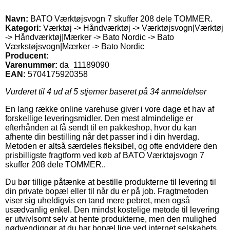
Navn:
BATO Værktøjsvogn 7 skuffer 208 dele TOMMER.
Kategori:
Værktøj -> Håndværktøj -> Værktøjsvogn|Værktøj
-> Håndværktøj|Mærker -> Bato Nordic -> Bato
Værkstøjsvogn|Mærker -> Bato Nordic
Producent:
Varenummer:
da_11189090
EAN:
5704175920358
Vurderet til
4
ud af 5 stjerner baseret på
34
anmeldelser
En lang række online varehuse giver i vore dage et hav af
forskellige leveringsmidler. Den mest almindelige er
efterhånden at få sendt til en pakkeshop, hvor du kan
afhente din bestilling når det passer ind i din hverdag.
Metoden er altså særdeles fleksibel, og ofte endvidere den
prisbilligste fragtform ved køb af BATO Værktøjsvogn 7
skuffer 208 dele TOMMER..
Du bør tillige påtænke at bestille produkterne til levering til
din private bopæl eller til når du er på job. Fragtmetoden
viser sig uheldigvis en tand mere pebret, men også
usædvanlig enkel. Den mindst kostelige metode til levering
er utvivlsomt selv at hente produkterne, men den mulighed
nødvendiggør at du har bopæl lige ved internet selskabets