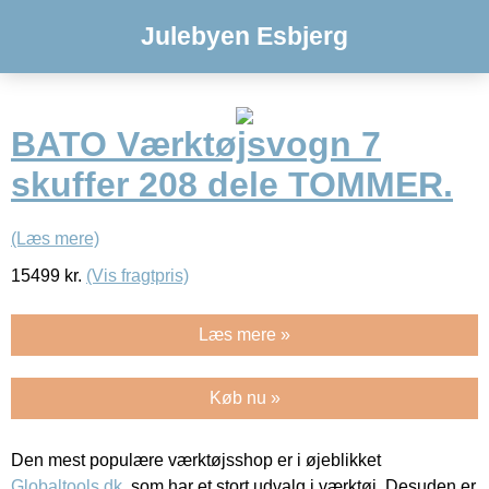
Julebyen Esbjerg
BATO Værktøjsvogn 7
skuffer 208 dele TOMMER.
(Læs mere)
15499
kr.
(Vis fragtpris)
Læs mere »
Køb nu »
Den mest populære værktøjsshop er i øjeblikket
Globaltools.dk
, som har et stort udvalg i værktøj. Desuden er