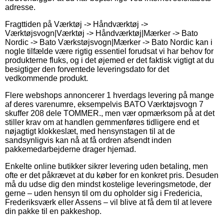
adresse.
Fragttiden på Værktøj -> Håndværktøj ->
Værktøjsvogn|Værktøj -> Håndværktøj|Mærker -> Bato
Nordic -> Bato Værkstøjsvogn|Mærker -> Bato Nordic kan i
nogle tilfælde være rigtig essentiel forudsat vi har behov for
produkterne fluks, og i det øjemed er det faktisk vigtigt at du
besigtiger den forventede leveringsdato for det
vedkommende produkt.
Flere webshops annoncerer 1 hverdags levering på mange
af deres varenumre, eksempelvis BATO Værktøjsvogn 7
skuffer 208 dele TOMMER., men vær opmærksom på at det
stiller krav om at handlen gemmenføres tidligere end et
nøjagtigt klokkeslæt, med hensynstagen til at de
sandsynligvis kan nå at få ordren afsendt inden
pakkemedarbejderne drager hjemad.
Enkelte online butikker sikrer levering uden betaling, men
ofte er det påkrævet at du køber for en konkret pris. Desuden
må du udse dig den mindst kostelige leveringsmetode, der
gerne – uden hensyn til om du opholder sig i Fredericia,
Frederiksværk eller Assens – vil blive at få dem til at levere
din pakke til en pakkeshop.