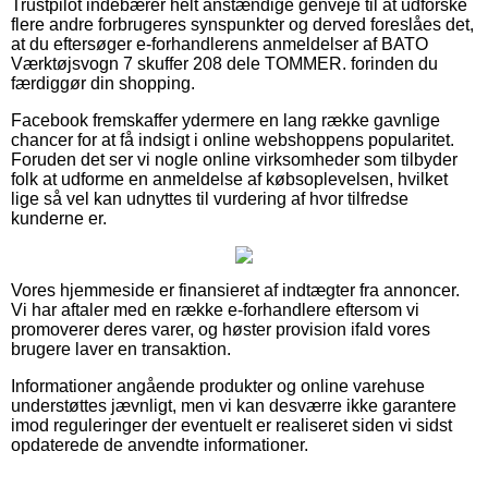
Trustpilot indebærer helt anstændige genveje til at udforske
flere andre forbrugeres synspunkter og derved foreslåes det,
at du eftersøger e-forhandlerens anmeldelser af BATO
Værktøjsvogn 7 skuffer 208 dele TOMMER. forinden du
færdiggør din shopping.
Facebook fremskaffer ydermere en lang række gavnlige
chancer for at få indsigt i online webshoppens popularitet.
Foruden det ser vi nogle online virksomheder som tilbyder
folk at udforme en anmeldelse af købsoplevelsen, hvilket
lige så vel kan udnyttes til vurdering af hvor tilfredse
kunderne er.
Vores hjemmeside er finansieret af indtægter fra annoncer.
Vi har aftaler med en række e-forhandlere eftersom vi
promoverer deres varer, og høster provision ifald vores
brugere laver en transaktion.
Informationer angående produkter og online varehuse
understøttes jævnligt, men vi kan desværre ikke garantere
imod reguleringer der eventuelt er realiseret siden vi sidst
opdaterede de anvendte informationer.