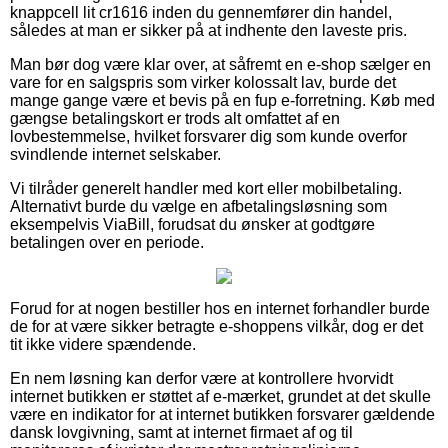
knappcell lit cr1616 inden du gennemfører din handel,
således at man er sikker på at indhente den laveste pris.
Man bør dog være klar over, at såfremt en e-shop sælger en
vare for en salgspris som virker kolossalt lav, burde det
mange gange være et bevis på en fup e-forretning. Køb med
gængse betalingskort er trods alt omfattet af en
lovbestemmelse, hvilket forsvarer dig som kunde overfor
svindlende internet selskaber.
Vi tilråder generelt handler med kort eller mobilbetaling.
Alternativt burde du vælge en afbetalingsløsning som
eksempelvis ViaBill, forudsat du ønsker at godtgøre
betalingen over en periode.
Forud for at nogen bestiller hos en internet forhandler burde
de for at være sikker betragte e-shoppens vilkår, dog er det
tit ikke videre spændende.
En nem løsning kan derfor være at kontrollere hvorvidt
internet butikken er støttet af e-mærket, grundet at det skulle
være en indikator for at internet butikken forsvarer gældende
dansk lovgivning, samt at internet firmaet af og til