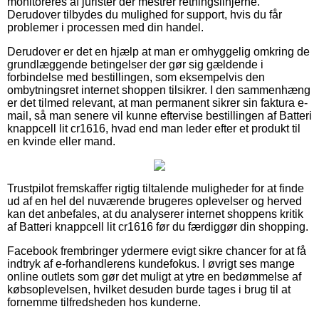
monitoreres af jurister der mestrer retningslinjerne.
Derudover tilbydes du mulighed for support, hvis du får
problemer i processen med din handel.
Derudover er det en hjælp at man er omhyggelig omkring de
grundlæggende betingelser der gør sig gældende i
forbindelse med bestillingen, som eksempelvis den
ombytningsret internet shoppen tilsikrer. I den sammenhæng
er det tilmed relevant, at man permanent sikrer sin faktura e-
mail, så man senere vil kunne eftervise bestillingen af Batteri
knappcell lit cr1616, hvad end man leder efter et produkt til
en kvinde eller mand.
Trustpilot fremskaffer rigtig tiltalende muligheder for at finde
ud af en hel del nuværende brugeres oplevelser og herved
kan det anbefales, at du analyserer internet shoppens kritik
af Batteri knappcell lit cr1616 før du færdiggør din shopping.
Facebook frembringer ydermere evigt sikre chancer for at få
indtryk af e-forhandlerens kundefokus. I øvrigt ses mange
online outlets som gør det muligt at ytre en bedømmelse af
købsoplevelsen, hvilket desuden burde tages i brug til at
fornemme tilfredsheden hos kunderne.