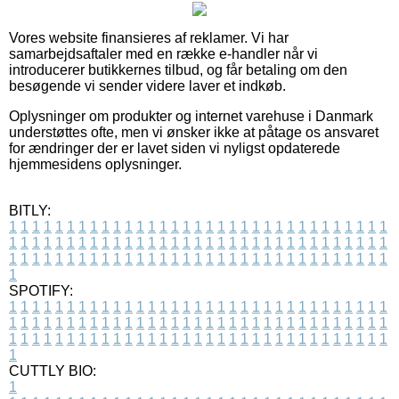
Vores website finansieres af reklamer. Vi har
samarbejdsaftaler med en række e-handler når vi
introducerer butikkernes tilbud, og får betaling om den
besøgende vi sender videre laver et indkøb.
Oplysninger om produkter og internet varehuse i Danmark
understøttes ofte, men vi ønsker ikke at påtage os ansvaret
for ændringer der er lavet siden vi nyligst opdaterede
hjemmesidens oplysninger.
BITLY:
1
1
1
1
1
1
1
1
1
1
1
1
1
1
1
1
1
1
1
1
1
1
1
1
1
1
1
1
1
1
1
1
1
1
1
1
1
1
1
1
1
1
1
1
1
1
1
1
1
1
1
1
1
1
1
1
1
1
1
1
1
1
1
1
1
1
1
1
1
1
1
1
1
1
1
1
1
1
1
1
1
1
1
1
1
1
1
1
1
1
1
1
1
1
1
1
1
1
1
1
SPOTIFY:
1
1
1
1
1
1
1
1
1
1
1
1
1
1
1
1
1
1
1
1
1
1
1
1
1
1
1
1
1
1
1
1
1
1
1
1
1
1
1
1
1
1
1
1
1
1
1
1
1
1
1
1
1
1
1
1
1
1
1
1
1
1
1
1
1
1
1
1
1
1
1
1
1
1
1
1
1
1
1
1
1
1
1
1
1
1
1
1
1
1
1
1
1
1
1
1
1
1
1
1
CUTTLY BIO:
1