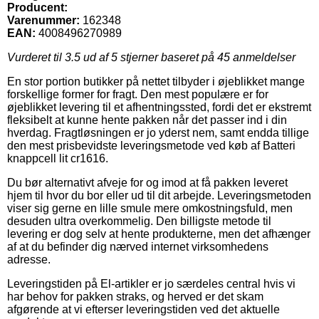
Producent:
Varenummer:
162348
EAN:
4008496270989
Vurderet til
3.5
ud af 5 stjerner baseret på
45
anmeldelser
En stor portion butikker på nettet tilbyder i øjeblikket mange
forskellige former for fragt. Den mest populære er for
øjeblikket levering til et afhentningssted, fordi det er ekstremt
fleksibelt at kunne hente pakken når det passer ind i din
hverdag. Fragtløsningen er jo yderst nem, samt endda tillige
den mest prisbevidste leveringsmetode ved køb af Batteri
knappcell lit cr1616.
Du bør alternativt afveje for og imod at få pakken leveret
hjem til hvor du bor eller ud til dit arbejde. Leveringsmetoden
viser sig gerne en lille smule mere omkostningsfuld, men
desuden ultra overkommelig. Den billigste metode til
levering er dog selv at hente produkterne, men det afhænger
af at du befinder dig nærved internet virksomhedens
adresse.
Leveringstiden på El-artikler er jo særdeles central hvis vi
har behov for pakken straks, og herved er det skam
afgørende at vi efterser leveringstiden ved det aktuelle