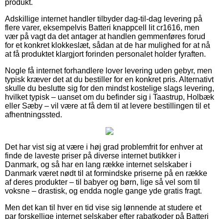
produkt.
Adskillige internet handler tilbyder dag-til-dag levering på
flere varer, eksempelvis Batteri knappcell lit cr1616, men
vær på vagt da det antager at handlen gemmenføres forud
for et konkret klokkeslæt, sådan at de har mulighed for at nå
at få produktet klargjort forinden personalet holder fyraften.
Nogle få internet forhandlere lover levering uden gebyr, men
typisk kræver det at du bestiller for en konkret pris. Alternativt
skulle du beslutte sig for den mindst kostelige slags levering,
hvilket typisk – uanset om du befinder sig i Taastrup, Holbæk
eller Sæby – vil være at få dem til at levere bestillingen til et
afhentningssted.
Det har vist sig at være i høj grad problemfrit for enhver at
finde de laveste priser på diverse internet butikker i
Danmark, og så har en lang række internet selskaber i
Danmark været nødt til at formindske priserne på en række
af deres produkter – til babyer og børn, lige så vel som til
voksne – drastisk, og endda nogle gange yde gratis fragt.
Men det kan til hver en tid vise sig lønnende at studere et
par forskellige internet selskaber efter rabatkoder på Batteri