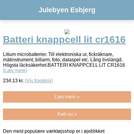
Julebyen Esbjerg
Batteri knappcell lit cr1616
Litium microbatterier. Till elektroniska ur, fickräknare,
mätinstrument, billarm, foto, dataspel etc. Lång livslängd.
Högsta läcksäkerhet.BATTERI KNAPPCELL LIT CR1616
(Læs mere)
234.13
kr.
(Vis fragtpris)
Læs mere »
Køb nu »
Den mest populære værktøjsshop er i øjeblikket