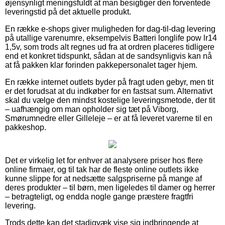
øjensynligt meningsfuldt at man besigtiger den forventede
leveringstid på det aktuelle produkt.
En række e-shops giver muligheden for dag-til-dag levering
på utallige varenumre, eksempelvis Batteri longlife pow lr14
1,5v, som trods alt regnes ud fra at ordren placeres tidligere
end et konkret tidspunkt, sådan at de sandsynligvis kan nå
at få pakken klar forinden pakkepersonalet tager hjem.
En række internet outlets byder på fragt uden gebyr, men tit
er det forudsat at du indkøber for en fastsat sum. Alternativt
skal du vælge den mindst kostelige leveringsmetode, der tit
– uafhængig om man opholder sig tæt på Viborg,
Smørumnedre eller Gilleleje – er at få leveret varerne til en
pakkeshop.
Det er virkelig let for enhver at analysere priser hos flere
online firmaer, og til tak har de fleste online outlets ikke
kunne slippe for at nedsætte salgspriserne på mange af
deres produkter – til børn, men ligeledes til damer og herrer
– betragteligt, og endda nogle gange præstere fragtfri
levering.
Trods dette kan det stadigvæk vise sig indbringende at