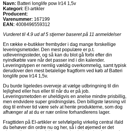
Navn:
Batteri longlife pow lr14 1,5v
Kategori:
El-artikler
Producent:
Varenummer:
167199
EAN:
4008496559312
Vurderet til
4.9
ud af 5 stjerner baseret på
11
anmeldelser
En række e-butikker frembyder i dag mange forskellige
leveringsmetoder. Den mest populære er p.t.
udleveringssteder, og så kan du blot gå forbi efter din
nyindkøbte vare når det passer ind i din kalender.
Leveringstypen er nemlig vældig overkommelig, samt typisk
derudover den mest betalelige fragtform ved køb af Batteri
longlife pow lr14 1,5v.
Du burde ligeledes overveje at vælge udbringning til din
lejlighed eller hus eller til når du er på job.
Leveringsmetoden er uheldigvis en anelse mindre prisbillig,
men endvidere super gnidningsløs. Den billigste løsning vil
dog til enhver tid være selv at hente produkterne, som dog
afhænger af at du er nær online forhandlerens lager.
Fragttiden på El-artikler er selvfølgelig virkelig central ifald
du behøver din ordre nu og her, så i det øjemed er det