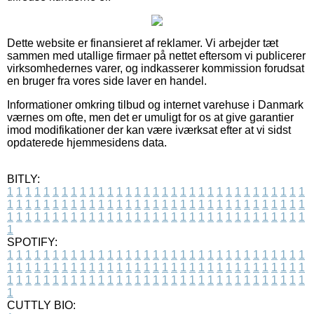
Dette website er finansieret af reklamer. Vi arbejder tæt
sammen med utallige firmaer på nettet eftersom vi publicerer
virksomhedernes varer, og indkasserer kommission forudsat
en bruger fra vores side laver en handel.
Informationer omkring tilbud og internet varehuse i Danmark
værnes om ofte, men det er umuligt for os at give garantier
imod modifikationer der kan være iværksat efter at vi sidst
opdaterede hjemmesidens data.
BITLY:
1
1
1
1
1
1
1
1
1
1
1
1
1
1
1
1
1
1
1
1
1
1
1
1
1
1
1
1
1
1
1
1
1
1
1
1
1
1
1
1
1
1
1
1
1
1
1
1
1
1
1
1
1
1
1
1
1
1
1
1
1
1
1
1
1
1
1
1
1
1
1
1
1
1
1
1
1
1
1
1
1
1
1
1
1
1
1
1
1
1
1
1
1
1
1
1
1
1
1
1
SPOTIFY:
1
1
1
1
1
1
1
1
1
1
1
1
1
1
1
1
1
1
1
1
1
1
1
1
1
1
1
1
1
1
1
1
1
1
1
1
1
1
1
1
1
1
1
1
1
1
1
1
1
1
1
1
1
1
1
1
1
1
1
1
1
1
1
1
1
1
1
1
1
1
1
1
1
1
1
1
1
1
1
1
1
1
1
1
1
1
1
1
1
1
1
1
1
1
1
1
1
1
1
1
CUTTLY BIO: