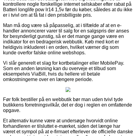
kontrollere nogle forskellige internet selskaber efter rabat på
Batteri longlife pow lr14 1,5v før du køber, således at du ikke
er i tvivl om at få fat i den prisbilligste pris.
Man må dog være så påpasselig, at i tilfælde af at en e-
handler annoncerer varer til salg for en salgspris der anses
for besynderligt gunstig, så er det mange gange være en
indikator for en bedragerisk webbutik. Køb med kort er
heldigvis inkluderet i en orden, hvilket værner dig som
kunde overfor falske online webshops.
Vi slår generelt et slag for kortbetalinger eller MobilePay.
Som en anden løsning kan du overveje et tilbud som
eksempelvis ViaBill, hvis du hellere vil betale
omkostningerne over en længere periode.
Før folk bestiller på en webbutik bør man uden tvivl tyde
butikkens forretningsvilkår, det er dog i reglen en omfattende
opgave.
Et alternativ kunne være at undersøge hvorvidt online
forhandleren er tilsluttet e-mærket, siden det længe har
været et sympol på at e-firmaet efterlever de officielle danske