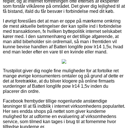
regler, og at internet forretningen ofte efterses af eksperter
som forstår vilkårene på området. Det giver dig lejlighed til at
få bistand, ifald du får besvær i forbindelse med dit køb.
I øvrigt foreslåes det at man er oppe på mærkerne omkring
de mest aktuelle betingelser der kan spille ind i forbindelse
med transaktionen, fx hvilken byttepolitik internet selskabet
kører med. I den sammenhæng er det tillige afgørende, at
man altid bibeholder sin ordremail, så man i fremtiden vil
kunne bevise handlen af Batteri longlife pow lr14 1,5v, hvad
end man leder efter en vare til en kvinde eller mand.
Trustpilot giver dig nogle fine muligheder for at fortolke ret
mange øvrige konsumenters omtaler og på grund af dette er
det at foretrække, at du bliver klogere på online firmaets
vurderinger af Batteri longlife pow lr14 1,5v inden du
placerer din ordre.
Facebook frembyder tillige nogenlunde anstændige
løsninger til at få indblik i internet virksomhedens popularitet.
Her ses endda shops på nettet som giver kunderne
mulighed for at udforme en evaluering af virksomhedens
service, som tilmed kan tages i brug til at fornemme hvor
tilfredse kunderne er.