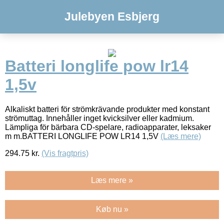
Julebyen Esbjerg
Batteri longlife pow lr14
1,5v
Alkaliskt batteri för strömkrävande produkter med konstant
strömuttag. Innehåller inget kvicksilver eller kadmium.
Lämpliga för bärbara CD-spelare, radioapparater, leksaker
m m.BATTERI LONGLIFE POW LR14 1,5V
(Læs mere)
294.75
kr.
(Vis fragtpris)
Læs mere »
Køb nu »