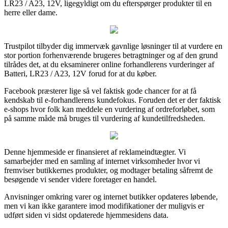
LR23 / A23, 12V, ligegyldigt om du efterspørger produkter til en
herre eller dame.
Trustpilot tilbyder dig immervæk gavnlige løsninger til at vurdere en
stor portion forhenværende brugeres betragtninger og af den grund
tilrådes det, at du eksaminerer online forhandlerens vurderinger af
Batteri, LR23 / A23, 12V forud for at du køber.
Facebook præsterer lige så vel faktisk gode chancer for at få
kendskab til e-forhandlerens kundefokus. Foruden det er der faktisk
e-shops hvor folk kan meddele en vurdering af ordreforløbet, som
på samme måde må bruges til vurdering af kundetilfredsheden.
Denne hjemmeside er finansieret af reklameindtægter. Vi
samarbejder med en samling af internet virksomheder hvor vi
fremviser butikkernes produkter, og modtager betaling såfremt de
besøgende vi sender videre foretager en handel.
Anvisninger omkring varer og internet butikker opdateres løbende,
men vi kan ikke garantere imod modifikationer der muligvis er
udført siden vi sidst opdaterede hjemmesidens data.