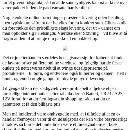
for et givent tidspunkt, sådan at de sandsynligvis kan nå at få de nye
varer pakket inden de pakkeansatte har fyraften.
Nogle enkelte online forretninger præsterer levering uden betaling,
men typisk kun såfremt der handles for en konkret sum. Ellers skulle
du foretrække den prisbilligste slags levering, der tit – uanset om
man opholder sig i Helsingør, Værløse eller Støvring – vil blive at få
fragtmanden til at bringe din pakke til en pakkeshop.
Det er jo efterhånden særdeles hensigtsmæssigt for købere at finde
de laveste priser på flere online varehuse, og følgelig har de fleste
outlets på nettet været nødt til at tvinge udsalgspriserne på
produkterne – til børn, og endvidere også til herrer og damer – helt i
bund, og endda nogle gange frembyde gebyrfri levering.
Til gengæld kan det stadigvæk være profitabelt at tjekke et par
forskellige internet outlets efter rabatkoder på Batteri, LR23 / A23,
12V forud for at du færdiggør din shopping, sådan at du er
garanteret at få den billigste pris.
Man må imidlertid være omhyggelig med, at i tilfælde af at en e-
handler frembyder varer til en udsalgspris der kan virke besynderligt
attraktiv, så burde det undertiden være et faresignal om en falsk
shop. Betalinger med kort er dog indbefattet af en lovbestemmelse,