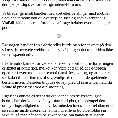
der hjælper dig overfor uærlige internet firmaer.
Vi tilråder generelt handler med kort eller betalinger med mobilen.
Som et alternativ kan du overveje en løsning som eksempelvis
ViaBill, ifald du ser en fordel i at afdrage beløbet over en længere
periode.
Før nogen handler i en e-forhandler burde man for at være på den
sikre side overveje webbutikkens vilkår, dog er det undertiden ikke
videre spændende.
Et alternativ kan derfor være at efterse hvorvidt online forretningen
er støttet af e-mærket, hvilket kan være et tegn på at e-shoppen
opererer i overensstemmelse med dansk lovgivning, og at internet
selskabet tit monitoreres af sagkyndige der kender de gældende
bestemmelser. Desuden tilbydes du lejlighed til assistance, ifald du
skulle få problemer ved din shopping.
Ligeledes anbefales det at du er vidende om de væsentligste
betingelser der kan have betydning for købet, til eksempel den
ombytningsrettighed online virksomheden lover. I den relation er det
på samme måde afgørende, at man til enhver tid bibeholder sin
faktura, så man når som helst kan vidne om handlen af Batteri,