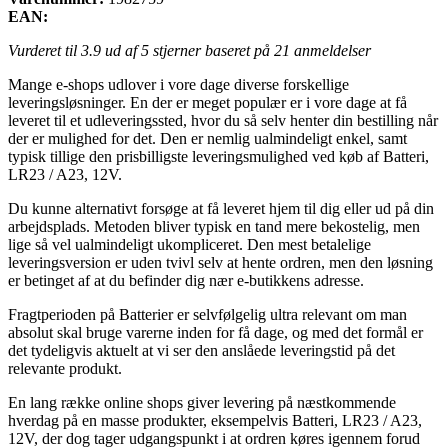
EAN:
Vurderet til
3.9
ud af 5 stjerner baseret på
21
anmeldelser
Mange e-shops udlover i vore dage diverse forskellige
leveringsløsninger. En der er meget populær er i vore dage at få
leveret til et udleveringssted, hvor du så selv henter din bestilling når
der er mulighed for det. Den er nemlig ualmindeligt enkel, samt
typisk tillige den prisbilligste leveringsmulighed ved køb af Batteri,
LR23 / A23, 12V.
Du kunne alternativt forsøge at få leveret hjem til dig eller ud på din
arbejdsplads. Metoden bliver typisk en tand mere bekostelig, men
lige så vel ualmindeligt ukompliceret. Den mest betalelige
leveringsversion er uden tvivl selv at hente ordren, men den løsning
er betinget af at du befinder dig nær e-butikkens adresse.
Fragtperioden på Batterier er selvfølgelig ultra relevant om man
absolut skal bruge varerne inden for få dage, og med det formål er
det tydeligvis aktuelt at vi ser den anslåede leveringstid på det
relevante produkt.
En lang række online shops giver levering på næstkommende
hverdag på en masse produkter, eksempelvis Batteri, LR23 / A23,
12V, der dog tager udgangspunkt i at ordren køres igennem forud