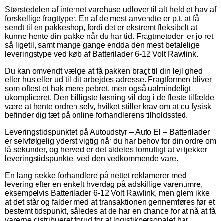
Størstedelen af internet varehuse udlover til alt held et hav af
forskellige fragttyper. En af de mest anvendte er p.t. at få
sendt til en pakkeshop, fordi det er ekstremt fleksibelt at
kunne hente din pakke når du har tid. Fragtmetoden er jo ret
så ligetil, samt mange gange endda den mest betalelige
leveringstype ved køb af Batterilader 6-12 Volt Rawlink.
Du kan omvendt vælge at få pakken bragt til din lejlighed
eller hus eller ud til dit arbejdes adresse. Fragtformen bliver
som oftest et hak mere pebret, men også ualmindeligt
ukompliceret. Den billigste løsning vil dog i de fleste tilfælde
være at hente ordren selv, hvilket stiller krav om at du fysisk
befinder dig tæt på online forhandlerens tilholdssted.
Leveringstidspunktet på Autoudstyr – Auto El – Batterilader
er selvfølgelig yderst vigtig når du har behov for din ordre om
få sekunder, og herved er det aldeles fornuftigt at vi tjekker
leveringstidspunktet ved den vedkommende vare.
En lang række forhandlere på nettet reklamerer med
levering efter en enkelt hverdag på adskillige varenumre,
eksempelvis Batterilader 6-12 Volt Rawlink, men glem ikke
at det står og falder med at transaktionen gennemføres før et
bestemt tidspunkt, således at de har en chance for at nå at få
varerne distribueret forud for at logistikpersonalet har