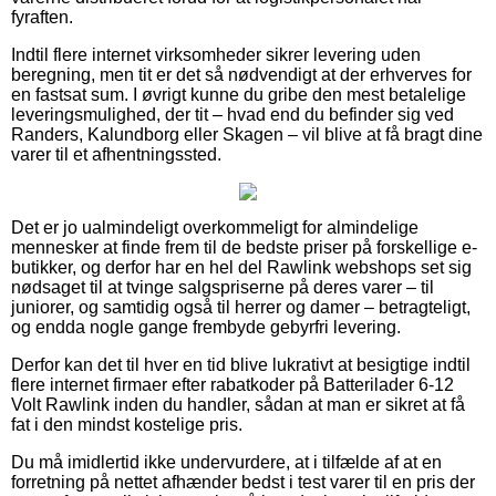
fyraften.
Indtil flere internet virksomheder sikrer levering uden
beregning, men tit er det så nødvendigt at der erhverves for
en fastsat sum. I øvrigt kunne du gribe den mest betalelige
leveringsmulighed, der tit – hvad end du befinder sig ved
Randers, Kalundborg eller Skagen – vil blive at få bragt dine
varer til et afhentningssted.
Det er jo ualmindeligt overkommeligt for almindelige
mennesker at finde frem til de bedste priser på forskellige e-
butikker, og derfor har en hel del Rawlink webshops set sig
nødsaget til at tvinge salgspriserne på deres varer – til
juniorer, og samtidig også til herrer og damer – betragteligt,
og endda nogle gange frembyde gebyrfri levering.
Derfor kan det til hver en tid blive lukrativt at besigtige indtil
flere internet firmaer efter rabatkoder på Batterilader 6-12
Volt Rawlink inden du handler, sådan at man er sikret at få
fat i den mindst kostelige pris.
Du må imidlertid ikke undervurdere, at i tilfælde af at en
forretning på nettet afhænder bedst i test varer til en pris der