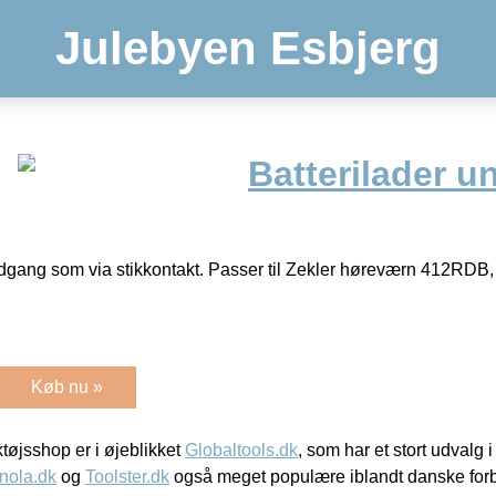
Julebyen Esbjerg
Batterilader un
ndgang som via stikkontakt. Passer til Zekler høreværn 412R
Køb nu »
øjsshop er i øjeblikket
Globaltools.dk
, som har et stort udvalg
nola.dk
og
Toolster.dk
også meget populære iblandt danske for