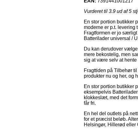
EAN:
7391441001217
Vurderet til
3.9
ud af 5 st
En stor portion butikker p
moderne er p.t. levering 
Fragtformen er jo særligt
Batterilader universal / 
Du kan derudover vælge at
mere bekostelig, men sam
sig at være selv at hente
Fragttiden på Tilbehør ti
produkter nu og her, og h
En stor portion butikker 
eksempelvis Batterilader
klokkeslæt, med det formå
får fri.
En hel del outlets på net
for et præcist beløb. Alt
Helsingør, Hillerød eller G