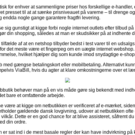
tisk for enhver at sammenligne priser hos forskellige e-handler, 
presset til at at sænke prisniveauet på varerne – til drenge og p
og endda nogle gange garantere fragtfri levering.
e sig gunstigt at kigge forbi nogle internet outlets efter tilbud på
ør din shopping, således at man er skudsikker på at indhente de
tilfælde af at en netshop tilbyder bedst i test varer til en udsa
t for det meste være et fingerpeg om en uægte internet webshop. 
temmelse, hvilket hjælper dig som kunde imod snydagtige e-shop
køb med gængse betalingskort eller mobilbetaling. Alternativt k
pelvis ViaBill, hvis du agter at klare omkostningerne over et læ
ebbutik behøver man på en vis måde gøre sig bekendt med indho
 det bare et omfattende arbejde.
være at kigge om netbutikken er verificeret af e-mærket, siden
pretholder gældende dansk lovgivning, udover at netbutikken ofte
ilkår. Dette er en god chance for at blive assisteret, såfremt du 
d din ordre.
an er sat ind i de mest basale regler der kan have indvirkning på