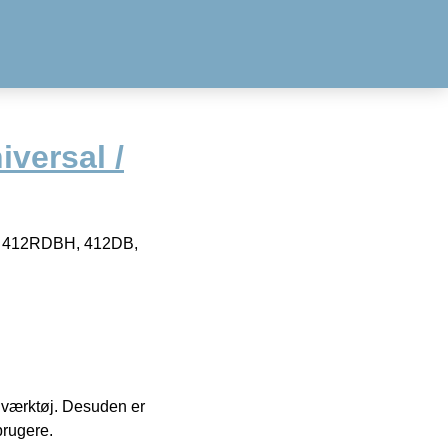
iversal /
DB, 412RDBH, 412DB,
 i værktøj. Desuden er
brugere.