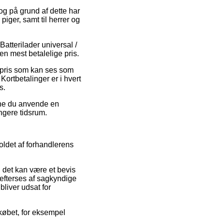
og på grund af dette har
iger, samt til herrer og
 Batterilader universal /
n mest betalelige pris.
lgspris som kan ses som
Kortbetalinger er i hvert
s.
unne du anvende en
ngere tidsrum.
ldet af forhandlerens
 det kan være et bevis
 efterses af sagkyndige
bliver udsat for
 købet, for eksempel