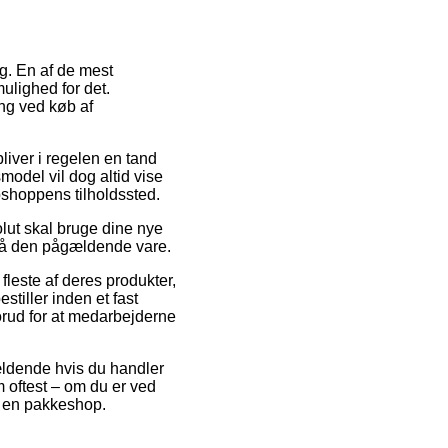
ng. En af de mest
ulighed for det.
ing ved køb af
bliver i regelen en tand
odel vil dog altid vise
ebshoppens tilholdssted.
olut skal bruge dine nye
d på den pågældende vare.
fleste af deres produkter,
tiller inden et fast
forud for at medarbejderne
gældende hvis du handler
m oftest – om du er ved
til en pakkeshop.