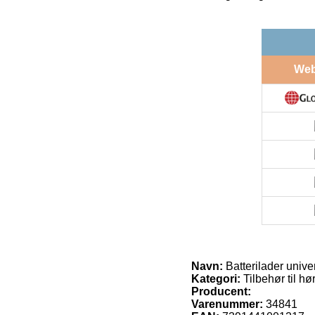
We
Navn:
Batterilader unive
Kategori:
Tilbehør til h
Producent:
Varenummer:
34841