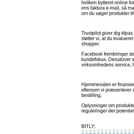
hvilken bytteret online f
ens faktura e-mail, så ma
om du søger produkter til
Trustpilot giver dig tilp
støtter vi, at du evaluer
shopper.
Facebook frembringer des
kundefokus. Derudover se
virksomhedens service, h
Hjemmesiden er finansier
eftersom vi præsenterer 
bestilling.
Oplysninger om produkter 
reguleringer der potentie
BITLY:
1
1
1
1
1
1
1
1
1
1
1
1
1