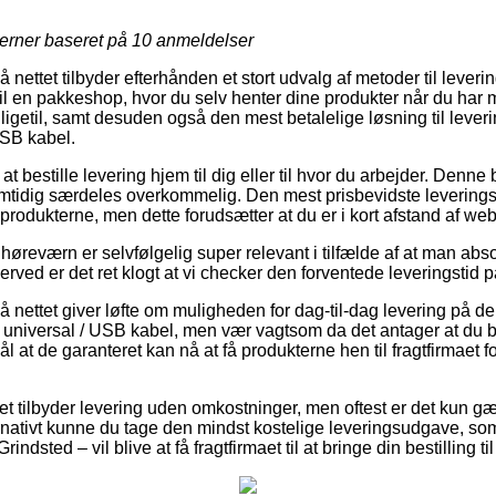
jerner baseret på
10
anmeldelser
å nettet tilbyder efterhånden et stort udvalg af metoder til leveri
til en pakkeshop, hvor du selv henter dine produkter når du har m
 ligetil, samt desuden også den mest betalelige løsning til lever
USB kabel.
 bestille levering hjem til dig eller til hvor du arbejder. Denne 
tidig særdeles overkommelig. Den mest prisbevidste leveringsm
 produkterne, men dette forudsætter at du er i kort afstand af w
l høreværn er selvfølgelig super relevant i tilfælde af at man abs
erved er det ret klogt at vi checker den forventede leveringsti
på nettet giver løfte om muligheden for dag-til-dag levering på de 
 universal / USB kabel, men vær vagtsom da det antager at du bes
l at de garanteret kan nå at få produkterne hen til fragtfirmaet 
tet tilbyder levering uden omkostninger, men oftest er det kun 
ernativt kunne du tage den mindst kostelige leveringsudgave, so
rindsted – vil blive at få fragtfirmaet til at bringe din bestilling 