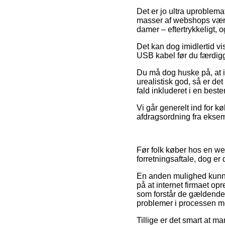
Det er jo ultra uproblema
masser af webshops været 
damer – eftertrykkeligt, 
Det kan dog imidlertid vis
USB kabel før du færdigg
Du må dog huske på, at i 
urealistisk god, så er de
fald inkluderet i en bes
Vi går generelt ind for 
afdragsordning fra eksem
Før folk køber hos en w
forretningsaftale, dog er
En anden mulighed kunne 
på at internet firmaet o
som forstår de gældende v
problemer i processen me
Tillige er det smart at m