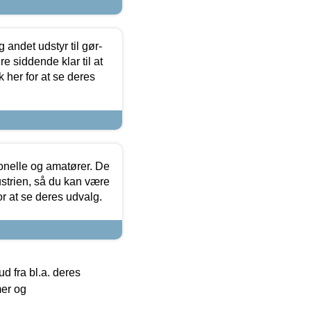
 andet udstyr til gør-
 siddende klar til at
 her for at se deres
ionelle og amatører. De
strien, så du kan være
or at se deres udvalg.
 fra bl.a. deres
mer og