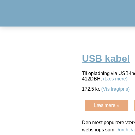
USB kabel
Til opladning via USB-i
412DBH.
(Læs mere)
172.5
kr.
(Vis fragtpris)
Læs mere »
Den mest populære værkt
webshops som
DorchDa