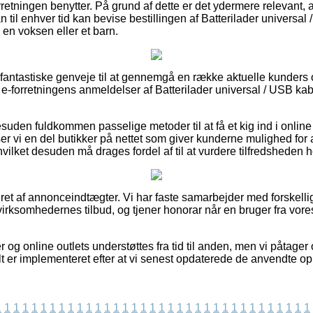
orretningen benytter. På grund af dette er det ydermere relevant
n til enhver tid kan bevise bestillingen af Batterilader universa
 en voksen eller et barn.
as fantastiske genveje til at gennemgå en række aktuelle kunders
er e-forretningens anmeldelser af Batterilader universal / USB kabe
uden fuldkommen passelige metoder til at få et kig ind i onli
r vi en del butikker på nettet som giver kunderne mulighed for
vilket desuden må drages fordel af til at vurdere tilfredsheden 
et af annonceindtægter. Vi har faste samarbejder med forskelli
virksomhedernes tilbud, og tjener honorar når en bruger fra vore
og online outlets understøttes fra tid til anden, men vi påtager 
lt er implementeret efter at vi senest opdaterede de anvendte op
1
1
1
1
1
1
1
1
1
1
1
1
1
1
1
1
1
1
1
1
1
1
1
1
1
1
1
1
1
1
1
1
1
1
1