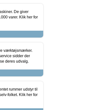
askiner. De giver
000 varer. Klik her for
ore værktøjsmærker.
ervice sidder der
t se deres udvalg.
entet rummer udstyr til
lv-folket. Klik her for