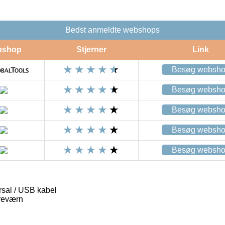
Bedst anmeldte webshops
bshop
Stjerner
Link
Besøg websh
Besøg websh
Besøg websh
Besøg websh
Besøg websh
rsal / USB kabel
øreværn