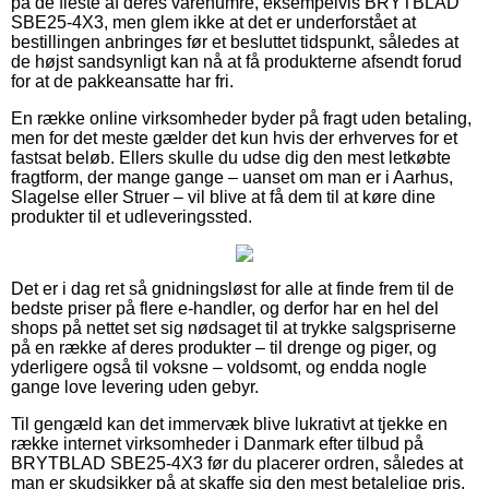
på de fleste af deres varenumre, eksempelvis BRYTBLAD
SBE25-4X3, men glem ikke at det er underforstået at
bestillingen anbringes før et besluttet tidspunkt, således at
de højst sandsynligt kan nå at få produkterne afsendt forud
for at de pakkeansatte har fri.
En række online virksomheder byder på fragt uden betaling,
men for det meste gælder det kun hvis der erhverves for et
fastsat beløb. Ellers skulle du udse dig den mest letkøbte
fragtform, der mange gange – uanset om man er i Aarhus,
Slagelse eller Struer – vil blive at få dem til at køre dine
produkter til et udleveringssted.
Det er i dag ret så gnidningsløst for alle at finde frem til de
bedste priser på flere e-handler, og derfor har en hel del
shops på nettet set sig nødsaget til at trykke salgspriserne
på en række af deres produkter – til drenge og piger, og
yderligere også til voksne – voldsomt, og endda nogle
gange love levering uden gebyr.
Til gengæld kan det immervæk blive lukrativt at tjekke en
række internet virksomheder i Danmark efter tilbud på
BRYTBLAD SBE25-4X3 før du placerer ordren, således at
man er skudsikker på at skaffe sig den mest betalelige pris.