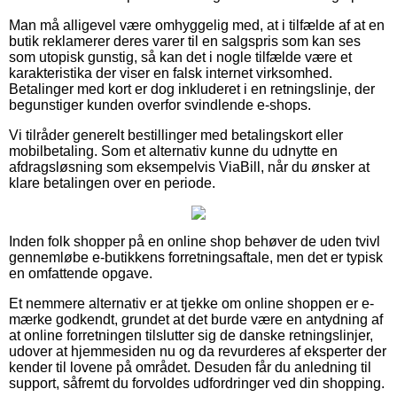
Man må alligevel være omhyggelig med, at i tilfælde af at en
butik reklamerer deres varer til en salgspris som kan ses
som utopisk gunstig, så kan det i nogle tilfælde være et
karakteristika der viser en falsk internet virksomhed.
Betalinger med kort er dog inkluderet i en retningslinje, der
begunstiger kunden overfor svindlende e-shops.
Vi tilråder generelt bestillinger med betalingskort eller
mobilbetaling. Som et alternativ kunne du udnytte en
afdragsløsning som eksempelvis ViaBill, når du ønsker at
klare betalingen over en periode.
Inden folk shopper på en online shop behøver de uden tvivl
gennemløbe e-butikkens forretningsaftale, men det er typisk
en omfattende opgave.
Et nemmere alternativ er at tjekke om online shoppen er e-
mærke godkendt, grundet at det burde være en antydning af
at online forretningen tilslutter sig de danske retningslinjer,
udover at hjemmesiden nu og da revurderes af eksperter der
kender til lovene på området. Desuden får du anledning til
support, såfremt du forvoldes udfordringer ved din shopping.