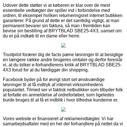
Udover dette støtter vi at køberen er klar over de mest
essentielle vedtægter der spiller ind i forbindelse med
ordren, til eksempel hvilken returneringsret internet butikken
garanterer. På grund af dette er det samtidig vigtigt, at man
permanent bevarer sin faktura, så man i fremtiden kan
bevise sin bestilling af BRYTBLAD SBE25-4X3, uanset om
du er på indkøb til en dame eller herre.
Trustpilot forærer dig de facto pæne løsninger til at besigtige
en længere række andre brugeres omtaler og derfor foreslår
vi, at du tolker e-forhandlerens kritik af BRYTBLAD SBE25-
4X3 forud for at du færdiggør din shopping.
Facebook byder på for øvrigt stort set ønskværdige
løsninger til at få indtryk af internet virksomhedens
popularitet. Tilmed ser vi faktisk netbutikker som tilbyder folk
at forfatte en anmeldelse af ordreforløbet, som ligeledes
burde bruges til at få et indblik i hvor tilfredse kunderne er.
Vores website er finansieret af reklameindtægter. Vi har
samarbejdsaftaler med en hel del forhandlere på nettet da vi