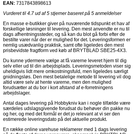
EAN:
7317843898613
Vurderet til
4.7
ud af 5 stjerner baseret på
5
anmeldelser
En masse e-butikker giver på nuværende tidspunkt et hav af
forskellige løsninger til levering. Den mest anvendte er nu til
dags afhentningssteder, og så kan du blot gå forbi efter de
bestilte varer når der er mulighed for det. Leveringsformen er
nemlig usædvanlig praktisk, samt ofte ligeledes den mest
prisbevidste fragtform ved køb af BRYTBLAD SBE25-4X3.
Du kunne ydermere vælge at få varerne leveret hjem til dig
selv eller ud til din arbejdsplads. Leveringsmetoden viser sig
uheldigvis lidt mere omkostningsfuld, men ligeledes særligt
gnidningsløs. Den mest betalelige metode til levering vil dog
altid være selv at hente varerne, men den mulighed
forudsætter at du bor i kort afstand af e-forretningens
arbejdslager.
Antal dages levering på Hobbykniv kan i nogle tilfælde være
særdeles udslagsgivende forudsat du behøver din pakke nu
og her, og med det formål er det jo relevant at vi ser den
estimerede leveringsdato på det aktuelle produkt.
En række online varehuse reklamerer med 1 dags levering