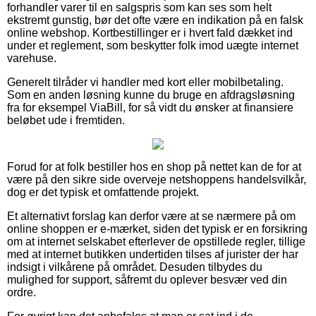
forhandler varer til en salgspris som kan ses som helt
ekstremt gunstig, bør det ofte være en indikation på en falsk
online webshop. Kortbestillinger er i hvert fald dækket ind
under et reglement, som beskytter folk imod uægte internet
varehuse.
Generelt tilråder vi handler med kort eller mobilbetaling.
Som en anden løsning kunne du bruge en afdragsløsning
fra for eksempel ViaBill, for så vidt du ønsker at finansiere
beløbet ude i fremtiden.
Forud for at folk bestiller hos en shop på nettet kan de for at
være på den sikre side overveje netshoppens handelsvilkår,
dog er det typisk et omfattende projekt.
Et alternativt forslag kan derfor være at se nærmere på om
online shoppen er e-mærket, siden det typisk er en forsikring
om at internet selskabet efterlever de opstillede regler, tillige
med at internet butikken undertiden tilses af jurister der har
indsigt i vilkårene på området. Desuden tilbydes du
mulighed for support, såfremt du oplever besvær ved din
ordre.