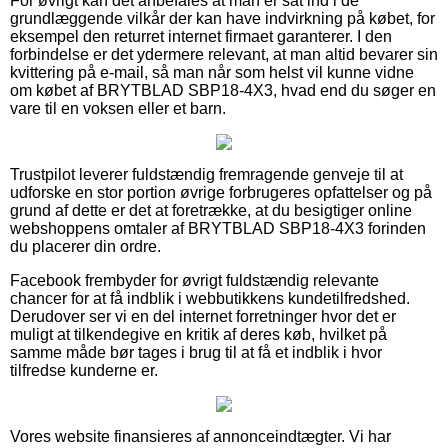
For øvrigt kan det anbefales at man er sat ind i de
grundlæggende vilkår der kan have indvirkning på købet, for
eksempel den returret internet firmaet garanterer. I den
forbindelse er det ydermere relevant, at man altid bevarer sin
kvittering på e-mail, så man når som helst vil kunne vidne
om købet af BRYTBLAD SBP18-4X3, hvad end du søger en
vare til en voksen eller et barn.
Trustpilot leverer fuldstændig fremragende genveje til at
udforske en stor portion øvrige forbrugeres opfattelser og på
grund af dette er det at foretrække, at du besigtiger online
webshoppens omtaler af BRYTBLAD SBP18-4X3 forinden
du placerer din ordre.
Facebook frembyder for øvrigt fuldstændig relevante
chancer for at få indblik i webbutikkens kundetilfredshed.
Derudover ser vi en del internet forretninger hvor det er
muligt at tilkendegive en kritik af deres køb, hvilket på
samme måde bør tages i brug til at få et indblik i hvor
tilfredse kunderne er.
Vores website finansieres af annonceindtægter. Vi har