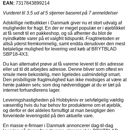
EAN:
7317843899214
Vurderet til
3.5
ud af 5 stjerner baseret på
7
anmeldelser
Adskillige netbutikker i Danmark giver nu et stort udvalg af
muligheder for fragt. En der er meget populær er i øjeblikket
at få sendt til en pakkeshop, og så afhenter du blot de
nyindkøbte varer på et valgfrit tidspunkt. Fragtmetoden er
altså yderst fremkommelig, samt endda derudover den mest
betalelige mulighed for levering ved køb af BRYTBLAD
SBP18-4X3.
Du kan alternativt prøve at få varerne leveret til din adresse
eller ud til dit arbejdes adresse. Denne bliver som oftest en
smule mere bekostelig, men ligeledes ualmindeligt smart.
Den prisbilligste fragtmulighed kan ikke modsiges at være at
hente pakken selv, som dog nødvendiggør at du er tæt på
internet forhandlerens lager.
Leveringshastigheden på Hobbykniv er selvfølgelig vældig
væsentlig hvis du har behov for produkterne om et øjeblik,
og derfor er det aldeles fornuftigt at man besigtiger den
forventede leveringstid på den aktuelle vare.
En masse e-firmaer i Danmark annoncerer dag-til-dag