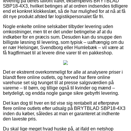
levering på deres favorit varer, eksempelvis BRYTBLAD
SBP18-4X3, hvilket betinges af at ordren indsendes tidligere
end et konkret klokkeslæt, så de har mulighed for at nå at få
dit nye produkt afsted før logistikpersonalet får fri.
Nogle enkelte online selskaber tilbyder levering uden
omkostninger, men tit er det under betingelse af at du
indkøber for en præcis sum. Desuden kan du snuppe den
billigste løsning til levering, som typisk – uafhængig om du
er nær Helsingør, Svendborg eller Humlebæk – vil være at
få fragtfirmaet til at levere dine varer til en pakkeshop.
Det er ekstremt overkommeligt for alle at analysere priser i
blandt flere online outlets, og herved har flere online
varehuse set sig tvunget til at presse salgsværdien på
varerne – til børn, og tillige også til kvinder og mænd –
betydeligt, og endda nogle gange sikre gebyrfri levering.
Det kan dog til hver en tid vise sig rentabelt at efterprøve
flere online outlets efter udsalg på BRYTBLAD SBP18-4X3
inden du køber, således at man er garanteret at indhente
den laveste pris.
Du skal lige meget hvad huske på, at ifald en netshop