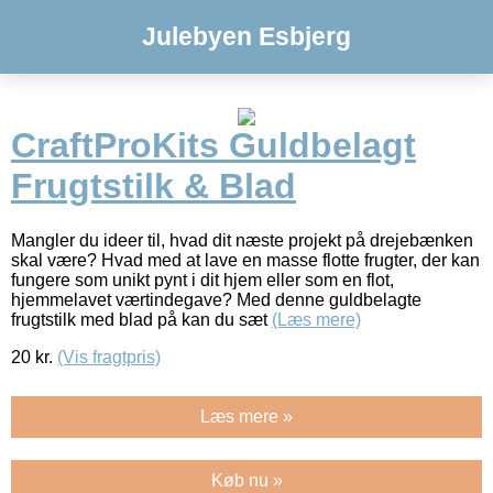
Julebyen Esbjerg
CraftProKits Guldbelagt
Frugtstilk & Blad
Mangler du ideer til, hvad dit næste projekt på drejebænken
skal være? Hvad med at lave en masse flotte frugter, der kan
fungere som unikt pynt i dit hjem eller som en flot,
hjemmelavet værtindegave? Med denne guldbelagte
frugtstilk med blad på kan du sæt
(Læs mere)
20
kr.
(Vis fragtpris)
Læs mere »
Køb nu »