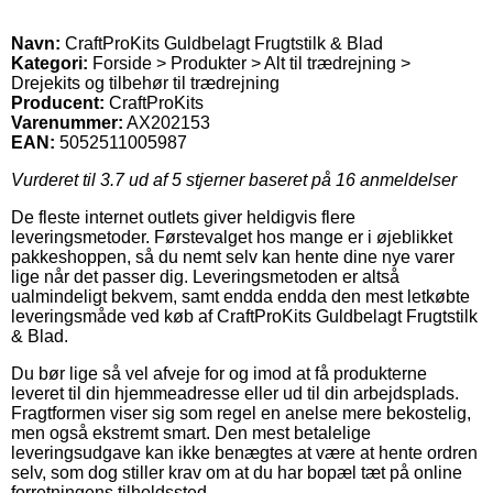
Navn:
CraftProKits Guldbelagt Frugtstilk & Blad
Kategori:
Forside > Produkter > Alt til trædrejning >
Drejekits og tilbehør til trædrejning
Producent:
CraftProKits
Varenummer:
AX202153
EAN:
5052511005987
Vurderet til
3.7
ud af 5 stjerner baseret på
16
anmeldelser
De fleste internet outlets giver heldigvis flere
leveringsmetoder. Førstevalget hos mange er i øjeblikket
pakkeshoppen, så du nemt selv kan hente dine nye varer
lige når det passer dig. Leveringsmetoden er altså
ualmindeligt bekvem, samt endda endda den mest letkøbte
leveringsmåde ved køb af CraftProKits Guldbelagt Frugtstilk
& Blad.
Du bør lige så vel afveje for og imod at få produkterne
leveret til din hjemmeadresse eller ud til din arbejdsplads.
Fragtformen viser sig som regel en anelse mere bekostelig,
men også ekstremt smart. Den mest betalelige
leveringsudgave kan ikke benægtes at være at hente ordren
selv, som dog stiller krav om at du har bopæl tæt på online
forretningens tilholdssted.