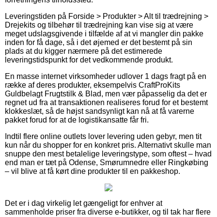
Leveringstiden på Forside > Produkter > Alt til trædrejning >
Drejekits og tilbehør til trædrejning kan vise sig at være
meget udslagsgivende i tilfælde af at vi mangler din pakke
inden for få dage, så i det øjemed er det bestemt på sin
plads at du kigger nærmere på det estimerede
leveringstidspunkt for det vedkommende produkt.
En masse internet virksomheder udlover 1 dags fragt på en
række af deres produkter, eksempelvis CraftProKits
Guldbelagt Frugtstilk & Blad, men vær påpasselig da det er
regnet ud fra at transaktionen realiseres forud for et bestemt
klokkeslæt, så de højst sandsynligt kan nå at få varerne
pakket forud for at de logistikansatte får fri.
Indtil flere online outlets lover levering uden gebyr, men tit
kun når du shopper for en konkret pris. Alternativt skulle man
snuppe den mest betalelige leveringstype, som oftest – hvad
end man er tæt på Odense, Smørumnedre eller Ringkøbing
– vil blive at få kørt dine produkter til en pakkeshop.
Det er i dag virkelig let gængeligt for enhver at
sammenholde priser fra diverse e-butikker, og til tak har flere