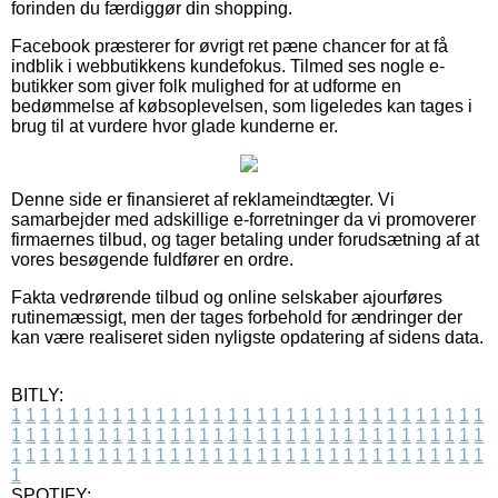
forinden du færdiggør din shopping.
Facebook præsterer for øvrigt ret pæne chancer for at få
indblik i webbutikkens kundefokus. Tilmed ses nogle e-
butikker som giver folk mulighed for at udforme en
bedømmelse af købsoplevelsen, som ligeledes kan tages i
brug til at vurdere hvor glade kunderne er.
Denne side er finansieret af reklameindtægter. Vi
samarbejder med adskillige e-forretninger da vi promoverer
firmaernes tilbud, og tager betaling under forudsætning af at
vores besøgende fuldfører en ordre.
Fakta vedrørende tilbud og online selskaber ajourføres
rutinemæssigt, men der tages forbehold for ændringer der
kan være realiseret siden nyligste opdatering af sidens data.
BITLY:
1
1
1
1
1
1
1
1
1
1
1
1
1
1
1
1
1
1
1
1
1
1
1
1
1
1
1
1
1
1
1
1
1
1
1
1
1
1
1
1
1
1
1
1
1
1
1
1
1
1
1
1
1
1
1
1
1
1
1
1
1
1
1
1
1
1
1
1
1
1
1
1
1
1
1
1
1
1
1
1
1
1
1
1
1
1
1
1
1
1
1
1
1
1
1
1
1
1
1
1
SPOTIFY: