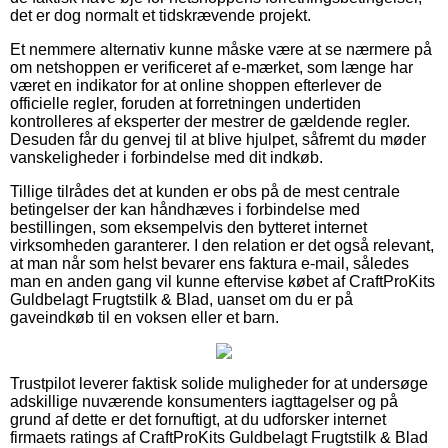
det er dog normalt et tidskrævende projekt.
Et nemmere alternativ kunne måske være at se nærmere på
om netshoppen er verificeret af e-mærket, som længe har
været en indikator for at online shoppen efterlever de
officielle regler, foruden at forretningen undertiden
kontrolleres af eksperter der mestrer de gældende regler.
Desuden får du genvej til at blive hjulpet, såfremt du møder
vanskeligheder i forbindelse med dit indkøb.
Tillige tilrådes det at kunden er obs på de mest centrale
betingelser der kan håndhæves i forbindelse med
bestillingen, som eksempelvis den bytteret internet
virksomheden garanterer. I den relation er det også relevant,
at man når som helst bevarer ens faktura e-mail, således
man en anden gang vil kunne eftervise købet af CraftProKits
Guldbelagt Frugtstilk & Blad, uanset om du er på
gaveindkøb til en voksen eller et barn.
Trustpilot leverer faktisk solide muligheder for at undersøge
adskillige nuværende konsumenters iagttagelser og på
grund af dette er det fornuftigt, at du udforsker internet
firmaets ratings af CraftProKits Guldbelagt Frugtstilk & Blad