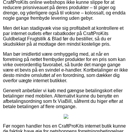
CraftProKits online webshops ikke kunne slippe for at
reducere prisniveauet på deres produkter – til piger og
drenge, og yderligere også til voksne – kolossalt, og endda
nogle gange frembyde levering uden gebyr.
Men det kan stadigvæk vise sig profitabelt at kontrollere et
par internet outlets efter rabatkoder på CraftProKits
Guldbelagt Frugtstilk & Blad før du bestiller, så du er
skudsikker på at modtage den mindst kostelige pris.
Man bør imidlertid være omhyggelig med, at når en
forretning på nettet frembyder produkter for en pris som kan
virke overordentlig favorabel, så burde det mange gange
være et bevis på en svindel e-handler. Kortbetalinger er ikke
desto mindre omsluttet af en forordning, som dækker dig
overfor uægte internet butikker.
Generelt anbefaler vi køb med gængse betalingskort eller
betalinger med mobilen. Alternativt kunne du benytte en
afbetalingsordning som fx ViaBill, såfremt du higer efter at
betale betalingen af flere omgange.
Før nogen handler hos en CraftProKits internet butik kunne
de faktisk have øje for netshoppens forretningsbetingelser,