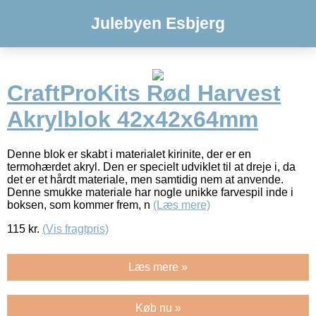
Julebyen Esbjerg
CraftProKits Rød Harvest
Akrylblok 42x42x64mm
Denne blok er skabt i materialet kirinite, der er en
termohærdet akryl. Den er specielt udviklet til at dreje i, da
det er et hårdt materiale, men samtidig nem at anvende.
Denne smukke materiale har nogle unikke farvespil inde i
boksen, som kommer frem, n
(Læs mere)
115
kr.
(Vis fragtpris)
Læs mere »
Køb nu »