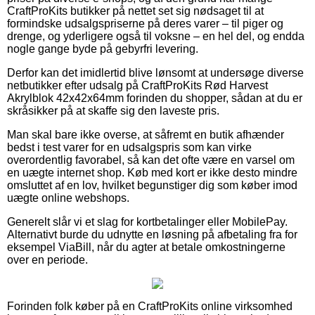
CraftProKits butikker på nettet set sig nødsaget til at
formindske udsalgspriserne på deres varer – til piger og
drenge, og yderligere også til voksne – en hel del, og endda
nogle gange byde på gebyrfri levering.
Derfor kan det imidlertid blive lønsomt at undersøge diverse
netbutikker efter udsalg på CraftProKits Rød Harvest
Akrylblok 42x42x64mm forinden du shopper, sådan at du er
skråsikker på at skaffe sig den laveste pris.
Man skal bare ikke overse, at såfremt en butik afhænder
bedst i test varer for en udsalgspris som kan virke
overordentlig favorabel, så kan det ofte være en varsel om
en uægte internet shop. Køb med kort er ikke desto mindre
omsluttet af en lov, hvilket begunstiger dig som køber imod
uægte online webshops.
Generelt slår vi et slag for kortbetalinger eller MobilePay.
Alternativt burde du udnytte en løsning på afbetaling fra for
eksempel ViaBill, når du agter at betale omkostningerne
over en periode.
Forinden folk køber på en CraftProKits online virksomhed