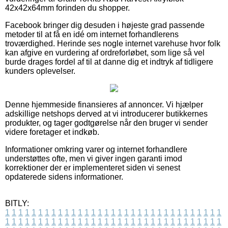
42x42x64mm forinden du shopper.
Facebook bringer dig desuden i højeste grad passende
metoder til at få en idé om internet forhandlerens
troværdighed. Herinde ses nogle internet varehuse hvor folk
kan afgive en vurdering af ordreforløbet, som lige så vel
burde drages fordel af til at danne dig et indtryk af tidligere
kunders oplevelser.
Denne hjemmeside finansieres af annoncer. Vi hjælper
adskillige netshops derved at vi introducerer butikkernes
produkter, og tager godtgørelse når den bruger vi sender
videre foretager et indkøb.
Informationer omkring varer og internet forhandlere
understøttes ofte, men vi giver ingen garanti imod
korrektioner der er implementeret siden vi senest
opdaterede sidens informationer.
BITLY:
1
1
1
1
1
1
1
1
1
1
1
1
1
1
1
1
1
1
1
1
1
1
1
1
1
1
1
1
1
1
1
1
1
1
1
1
1
1
1
1
1
1
1
1
1
1
1
1
1
1
1
1
1
1
1
1
1
1
1
1
1
1
1
1
1
1