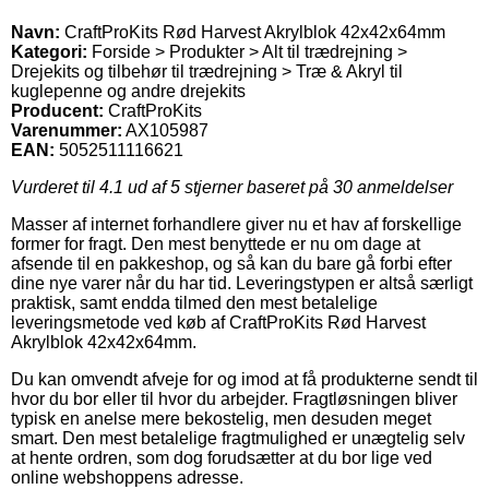
Navn:
CraftProKits Rød Harvest Akrylblok 42x42x64mm
Kategori:
Forside > Produkter > Alt til trædrejning >
Drejekits og tilbehør til trædrejning > Træ & Akryl til
kuglepenne og andre drejekits
Producent:
CraftProKits
Varenummer:
AX105987
EAN:
5052511116621
Vurderet til
4.1
ud af 5 stjerner baseret på
30
anmeldelser
Masser af internet forhandlere giver nu et hav af forskellige
former for fragt. Den mest benyttede er nu om dage at
afsende til en pakkeshop, og så kan du bare gå forbi efter
dine nye varer når du har tid. Leveringstypen er altså særligt
praktisk, samt endda tilmed den mest betalelige
leveringsmetode ved køb af CraftProKits Rød Harvest
Akrylblok 42x42x64mm.
Du kan omvendt afveje for og imod at få produkterne sendt til
hvor du bor eller til hvor du arbejder. Fragtløsningen bliver
typisk en anelse mere bekostelig, men desuden meget
smart. Den mest betalelige fragtmulighed er unægtelig selv
at hente ordren, som dog forudsætter at du bor lige ved
online webshoppens adresse.