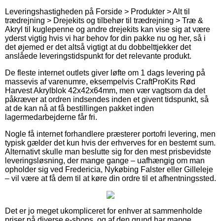
Leveringshastigheden på Forside > Produkter > Alt til
trædrejning > Drejekits og tilbehør til trædrejning > Træ &
Akryl til kuglepenne og andre drejekits kan vise sig at være
yderst vigtig hvis vi har behov for din pakke nu og her, så i
det øjemed er det altså vigtigt at du dobbelttjekker det
anslåede leveringstidspunkt for det relevante produkt.
De fleste internet outlets giver løfte om 1 dags levering på
massevis af varenumre, eksempelvis CraftProKits Rød
Harvest Akrylblok 42x42x64mm, men vær vagtsom da det
påkræver at ordren indsendes inden et givent tidspunkt, så
at de kan nå at få bestillingen pakket inden
lagermedarbejderne får fri.
Nogle få internet forhandlere præsterer portofri levering, men
typisk gælder det kun hvis der erhverves for en bestemt sum.
Alternativt skulle man beslutte sig for den mest prisbevidste
leveringsløsning, der mange gange – uafhængig om man
opholder sig ved Fredericia, Nykøbing Falster eller Gilleleje
– vil være at få dem til at køre din ordre til et afhentningssted.
Det er jo meget ukompliceret for enhver at sammenholde
priser på diverse e-shops, og af den grund har mange