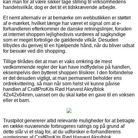
kan man for at være sikker tage stilling til virksomhedens
handelsvilkår, dog er det tit et tidskrævende arbejde.
Et nemt alternativ er at bemærke om webbutikken er støttet
af e-mærket, hvilket længe har været et signal om at e-
forhandleren efterkommer de danske retningslinjer, foruden
at internet shoppen lejlighedsvis vurderes af sagkyndige
som er meget fortrolige de gældende vilkår. Desuden
tilbydes du genvej til en hjælpende hånd, når du bliver udsat
for besvær ved din shopping.
Tillige tilrådes det at man er vaks omkring de mest
vedkommende regler der kan have indflydelse på handlen,
eksempelvis den bytteret shoppen tilsikrer. I den forbindelse
er det desuden vigtigt, at man permanent beholder ens
ordrekvittering, så man når som helst vil kunne påvise
handlen af CraftProKits Rød Harvest Akrylblok
42x42x64mm, uanset om du skal købe en gave til en voksen
eller et barn.
Trustpilot genererer altid relevante muligheder for at betragte
en række nuværende forbrugeres ratings og på grund af
dette slår vi et slag for, at du udforsker e-forhandlerens
vurderinger af CraftProKits Rød Harvest Akrylblok