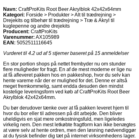
Navn:
CraftProKits Root Beer Akrylblok 42x42x64mm
Kategori:
Forside > Produkter > Alt til trædrejning >
Drejekits og tilbehør til trædrejning > Træ & Akryl til
kuglepenne og andre drejekits
Producent:
CraftProKits
Varenummer:
AX105989
EAN:
5052511116645
Vurderet til
4.2
ud af 5 stjerner baseret på
15
anmeldelser
En stor portion shops på nettet frembyder nu om stunder
flere muligheder for fragt. En af de mest moderne er lige nu
at få afleveret pakken hos en pakkeshop, hvor du selv kan
hente varerne når der er mulighed for det. Denne er altså
meget fremkommelig, samt endda desuden den mindst
kostelige leveringsform ved køb af CraftProKits Root Beer
Akrylblok 42x42x64mm.
Du bør derudover tænke over at få pakken leveret hjem til
hvor du bor eller til adressen på dit arbejde. Den bliver
uheldigvis en sjat mere omkostningsfuld, men ligeledes
virkelig nem. Den mest letkøbte fragtform kan ikke benægtes
at være selv at hente ordren, men den løsning nødvendiggør
at du fysisk befinder dig tæt på internet virksomhedens lager.