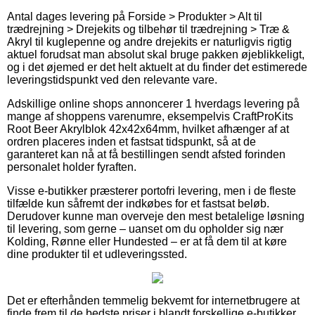
Antal dages levering på Forside > Produkter > Alt til
trædrejning > Drejekits og tilbehør til trædrejning > Træ &
Akryl til kuglepenne og andre drejekits er naturligvis rigtig
aktuel forudsat man absolut skal bruge pakken øjeblikkeligt,
og i det øjemed er det helt aktuelt at du finder det estimerede
leveringstidspunkt ved den relevante vare.
Adskillige online shops annoncerer 1 hverdags levering på
mange af shoppens varenumre, eksempelvis CraftProKits
Root Beer Akrylblok 42x42x64mm, hvilket afhænger af at
ordren placeres inden et fastsat tidspunkt, så at de
garanteret kan nå at få bestillingen sendt afsted forinden
personalet holder fyraften.
Visse e-butikker præsterer portofri levering, men i de fleste
tilfælde kun såfremt der indkøbes for et fastsat beløb.
Derudover kunne man overveje den mest betalelige løsning
til levering, som gerne – uanset om du opholder sig nær
Kolding, Rønne eller Hundested – er at få dem til at køre
dine produkter til et udleveringssted.
Det er efterhånden temmelig bekvemt for internetbrugere at
finde frem til de bedste priser i blandt forskellige e-butikker,