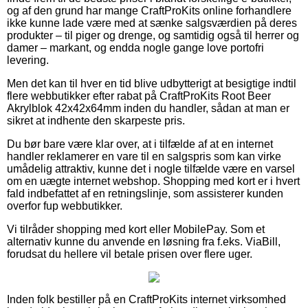
og af den grund har mange CraftProKits online forhandlere
ikke kunne lade være med at sænke salgsværdien på deres
produkter – til piger og drenge, og samtidig også til herrer og
damer – markant, og endda nogle gange love portofri
levering.
Men det kan til hver en tid blive udbytterigt at besigtige indtil
flere webbutikker efter rabat på CraftProKits Root Beer
Akrylblok 42x42x64mm inden du handler, sådan at man er
sikret at indhente den skarpeste pris.
Du bør bare være klar over, at i tilfælde af at en internet
handler reklamerer en vare til en salgspris som kan virke
umådelig attraktiv, kunne det i nogle tilfælde være en varsel
om en uægte internet webshop. Shopping med kort er i hvert
fald indbefattet af en retningslinje, som assisterer kunden
overfor fup webbutikker.
Vi tilråder shopping med kort eller MobilePay. Som et
alternativ kunne du anvende en løsning fra f.eks. ViaBill,
forudsat du hellere vil betale prisen over flere uger.
Inden folk bestiller på en CraftProKits internet virksomhed