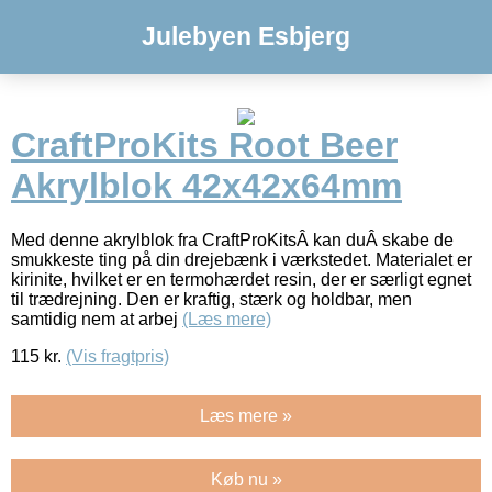
Julebyen Esbjerg
CraftProKits Root Beer
Akrylblok 42x42x64mm
Med denne akrylblok fra CraftProKitsÂ kan duÂ skabe de
smukkeste ting på din drejebænk i værkstedet. Materialet er
kirinite, hvilket er en termohærdet resin, der er særligt egnet
til trædrejning. Den er kraftig, stærk og holdbar, men
samtidig nem at arbej
(Læs mere)
115
kr.
(Vis fragtpris)
Læs mere »
Køb nu »