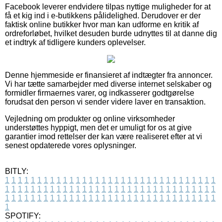
Facebook leverer endvidere tilpas nyttige muligheder for at
få et kig ind i e-butikkens pålidelighed. Derudover er der
faktisk online butikker hvor man kan udforme en kritik af
ordreforløbet, hvilket desuden burde udnyttes til at danne dig
et indtryk af tidligere kunders oplevelser.
Denne hjemmeside er finansieret af indtægter fra annoncer.
Vi har tætte samarbejder med diverse internet selskaber og
formidler firmaernes varer, og indkasserer godtgørelse
forudsat den person vi sender videre laver en transaktion.
Vejledning om produkter og online virksomheder
understøttes hyppigt, men det er umuligt for os at give
garantier imod rettelser der kan være realiseret efter at vi
senest opdaterede vores oplysninger.
BITLY:
1
1
1
1
1
1
1
1
1
1
1
1
1
1
1
1
1
1
1
1
1
1
1
1
1
1
1
1
1
1
1
1
1
1
1
1
1
1
1
1
1
1
1
1
1
1
1
1
1
1
1
1
1
1
1
1
1
1
1
1
1
1
1
1
1
1
1
1
1
1
1
1
1
1
1
1
1
1
1
1
1
1
1
1
1
1
1
1
1
1
1
1
1
1
1
1
1
1
1
1
SPOTIFY: