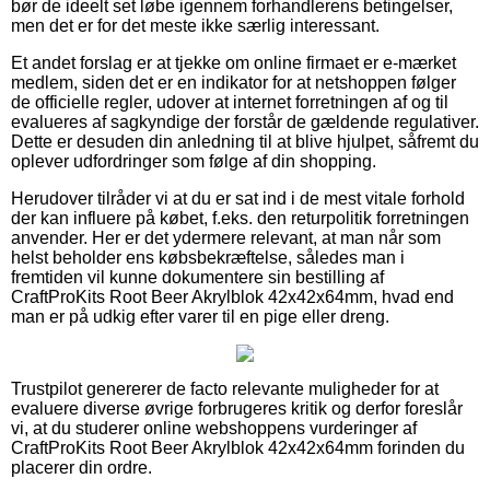
bør de ideelt set løbe igennem forhandlerens betingelser,
men det er for det meste ikke særlig interessant.
Et andet forslag er at tjekke om online firmaet er e-mærket
medlem, siden det er en indikator for at netshoppen følger
de officielle regler, udover at internet forretningen af og til
evalueres af sagkyndige der forstår de gældende regulativer.
Dette er desuden din anledning til at blive hjulpet, såfremt du
oplever udfordringer som følge af din shopping.
Herudover tilråder vi at du er sat ind i de mest vitale forhold
der kan influere på købet, f.eks. den returpolitik forretningen
anvender. Her er det ydermere relevant, at man når som
helst beholder ens købsbekræftelse, således man i
fremtiden vil kunne dokumentere sin bestilling af
CraftProKits Root Beer Akrylblok 42x42x64mm, hvad end
man er på udkig efter varer til en pige eller dreng.
Trustpilot genererer de facto relevante muligheder for at
evaluere diverse øvrige forbrugeres kritik og derfor foreslår
vi, at du studerer online webshoppens vurderinger af
CraftProKits Root Beer Akrylblok 42x42x64mm forinden du
placerer din ordre.