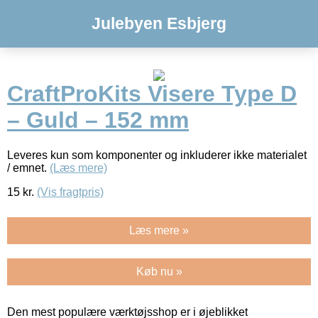
Julebyen Esbjerg
CraftProKits Visere Type D
– Guld – 152 mm
Leveres kun som komponenter og inkluderer ikke materialet
/ emnet.
(Læs mere)
15
kr.
(Vis fragtpris)
Læs mere »
Køb nu »
Den mest populære værktøjsshop er i øjeblikket