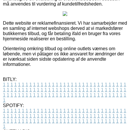
må anvendes til vurdering af kundetilfredsheden.
Dette website er reklamefinansieret. Vi har samarbejder med
en samling af internet webshops derved at vi markedsfører
butikkernes tilbud, og får betaling ifald en bruger fra vores
hjemmeside realiserer en bestilling.
Orientering omkring tilbud og online outlets værnes om
løbende, men vi påtager os ikke ansvaret for ændringer der
er iværksat siden sidste opdatering af de anvendte
informationer.
BITLY:
1
1
1
1
1
1
1
1
1
1
1
1
1
1
1
1
1
1
1
1
1
1
1
1
1
1
1
1
1
1
1
1
1
1
1
1
1
1
1
1
1
1
1
1
1
1
1
1
1
1
1
1
1
1
1
1
1
1
1
1
1
1
1
1
1
1
1
1
1
1
1
1
1
1
1
1
1
1
1
1
1
1
1
1
1
1
1
1
1
1
1
1
1
1
1
1
1
1
1
1
SPOTIFY:
1
1
1
1
1
1
1
1
1
1
1
1
1
1
1
1
1
1
1
1
1
1
1
1
1
1
1
1
1
1
1
1
1
1
1
1
1
1
1
1
1
1
1
1
1
1
1
1
1
1
1
1
1
1
1
1
1
1
1
1
1
1
1
1
1
1
1
1
1
1
1
1
1
1
1
1
1
1
1
1
1
1
1
1
1
1
1
1
1
1
1
1
1
1
1
1
1
1
1
1