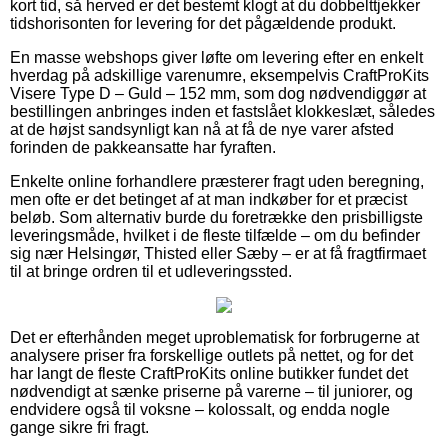
kort tid, så herved er det bestemt klogt at du dobbelttjekker
tidshorisonten for levering for det pågældende produkt.
En masse webshops giver løfte om levering efter en enkelt
hverdag på adskillige varenumre, eksempelvis CraftProKits
Visere Type D – Guld – 152 mm, som dog nødvendiggør at
bestillingen anbringes inden et fastslået klokkeslæt, således
at de højst sandsynligt kan nå at få de nye varer afsted
forinden de pakkeansatte har fyraften.
Enkelte online forhandlere præsterer fragt uden beregning,
men ofte er det betinget af at man indkøber for et præcist
beløb. Som alternativ burde du foretrække den prisbilligste
leveringsmåde, hvilket i de fleste tilfælde – om du befinder
sig nær Helsingør, Thisted eller Sæby – er at få fragtfirmaet
til at bringe ordren til et udleveringssted.
Det er efterhånden meget uproblematisk for forbrugerne at
analysere priser fra forskellige outlets på nettet, og for det
har langt de fleste CraftProKits online butikker fundet det
nødvendigt at sænke priserne på varerne – til juniorer, og
endvidere også til voksne – kolossalt, og endda nogle
gange sikre fri fragt.