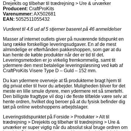
Drejekits og tilbehør til trædrejning > Ure & urværker
Producent:
CraftProKits
Varenummer:
AX502681
EAN:
5052511055432
Vurderet til
4.6
ud af 5 stjerner baseret på
46
anmeldelser
Masser af internet outlets giver på nuværende tidspunkt en
lang række forskellige leveringsudgaver. En af de mest
almindelige er efterhånden pakkeshoppen, som gør at du
kan hente de købte produkter når der er tid til det.
Leveringsmetoden er jo virkelig fremkommelig, samt tit
ydermere den mest betalelige leveringsløsning ved køb af
CraftProKits Visere Type D – Guld – 152 mm.
Du kan ydermere overveje at få produkterne bragt hjem til
dig privat eller til hvor du arbejder. Muligheden bliver for det
meste en lille smule dyrere, men ydermere ret så smertefri.
Den billigste fragttype vil dog i de fleste tilfælde være selv at
hente ordren, hvilket dog beroer på at du fysisk befinder dig
tæt på online webshoppens arbejdslager.
Leveringstidspunktet på Forside > Produkter > Alt til
trædrejning > Drejekits og tilbehør til trædrejning > Ure &
urværker er super vigtig når du absolut skal bruge ordren om