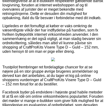
tilkendegivelse af at e-butikken respekterer gældende dansk
lovgivning, foruden at internet webshoppen af og til
overværes af jurister der er meget bekendte med
retningslinjerne. Dette er desuden din mulighed for
opbakning, ifald du får besvær i forbindelse med dit indkøb.
Ligeledes er det fornuftigt at køber er vaks omkring de
væsentligste vilkår der har indflydelse på handlen, som fx
hvilken byttepolitik internet virksomheden anvender. I den
sammenhæng er det også vigtigt, at man stadig bevarer sin
ordrekvittering, således man altid vil kunne påvise sin
shopping af CraftProKits Visere Type D – Guld – 152 mm,
uden hensyn til om man er pige eller dreng.
Trustpilot frembringer ret fordelagtige chancer for at se
nøjere på en stor gruppe øvrige brugeres anmeldelser og
derved kan det anbefales, at du tager et kig på online
shoppens vurderinger af CraftProKits Visere Type D – Guld
– 152 mm forud for at du bestiller.
Facebook byder på endvidere i højeste grad habile metoder
til at få en idé om online virksomhedens popularitet. Foruden
det møder vi mange e-butikker som giver folk mulighed for at
tilkendegive en evaluering af ordreforløbet, som desuden