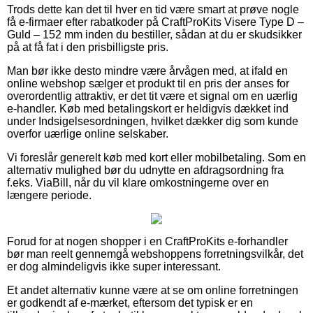
Trods dette kan det til hver en tid være smart at prøve nogle
få e-firmaer efter rabatkoder på CraftProKits Visere Type D –
Guld – 152 mm inden du bestiller, sådan at du er skudsikker
på at få fat i den prisbilligste pris.
Man bør ikke desto mindre være årvågen med, at ifald en
online webshop sælger et produkt til en pris der anses for
overordentlig attraktiv, er det tit være et signal om en uærlig
e-handler. Køb med betalingskort er heldigvis dækket ind
under Indsigelsesordningen, hvilket dækker dig som kunde
overfor uærlige online selskaber.
Vi foreslår generelt køb med kort eller mobilbetaling. Som en
alternativ mulighed bør du udnytte en afdragsordning fra
f.eks. ViaBill, når du vil klare omkostningerne over en
længere periode.
Forud for at nogen shopper i en CraftProKits e-forhandler
bør man reelt gennemgå webshoppens forretningsvilkår, det
er dog almindeligvis ikke super interessant.
Et andet alternativ kunne være at se om online forretningen
er godkendt af e-mærket, eftersom det typisk er en