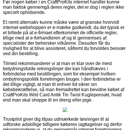
Før nogen køber i en CraftProKits internet handler kunne
man faktisk gennemgå deres regler, det er dog i reglen ikke
specielt ophidsende.
Et nemt alternativ kunne måske være at granske hvorvidt
internet webshoppen er e-mærke godkendt, da det typisk er
et billede på at e-firmaet efterkommer de officielle regler,
tillige med at e-forhandleren af og til gennemses af
specialister der behersker vilkårene. Desuden får du
mulighed for at blive assisteret, såfremt du forvoldes besvær
ved din bestilling.
Tilmed rekommanderer vi at man er klar over de mest
betydningsfulde retningslinjer der kan håndhæves i
forbindelse med bestillingen, som for eksempel hvilken
ombytningspolitik forretningen bruger. I den forbindelse er
det tillige vigtigt, at man til enhver tid sikrer sin
købsbekræftelse, så man fremadrettet kan bevidne købet af
CraftProKits Wild Card Antik Tin Twist Kuglepensæt, hvad
end man skal shoppe til en dreng eller pige.
Trustpilot giver dig tilpas udmærkede løsninger til at
udforske adskillige tidligere køberes iagttagelser og derfor
rekommanderer vi, at du gennemgår internet forretningens