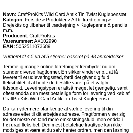
Navn:
CraftProKits Wild Card Antik Tin Twist Kuglepensæt
Kategori:
Forside > Produkter > Alt til trædrejning >
Drejekits og tilbehør til trædrejning > Kuglepenne & pencils
m.m.
Producent:
CraftProKits
Varenummer:
AX102990
EAN:
5052511073689
Vurderet til
4.5
ud af 5 stjerner baseret på
48
anmeldelser
Temmelig mange online forretninger frembyder nu om
stunder diverse fragtformer. En sikker vinder er p.t. at få
leveret til et udleveringssted, fordi det giver dig fuld
fleksibilitet til at hente de bestilte varer på et valgfrit
tidspunkt. Leveringstypen er altså meget let gængelig, samt
oftest endda den mest betalelige form for levering ved køb af
CraftProKits Wild Card Antik Tin Twist Kuglepensæt.
Du kan ydermere planlægge at vælge levering til din
adresse eller til dit arbejdes adresse. Fragtformen viser sig
for det meste en tand mere omkostningsfuld, men endda i
høj grad fleksibel. Den mest betalelige fragttype kan ikke
modsiges at være at du selv henter ordren, men den løsning