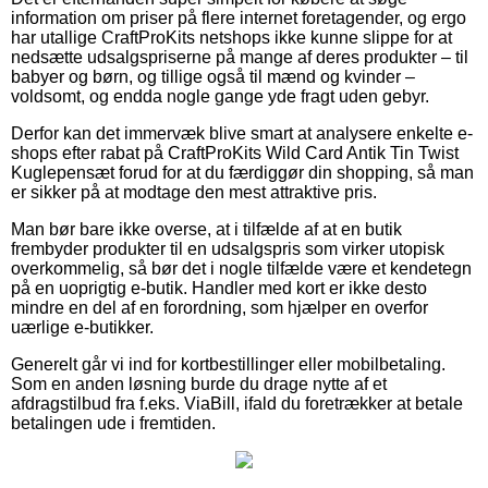
information om priser på flere internet foretagender, og ergo
har utallige CraftProKits netshops ikke kunne slippe for at
nedsætte udsalgspriserne på mange af deres produkter – til
babyer og børn, og tillige også til mænd og kvinder –
voldsomt, og endda nogle gange yde fragt uden gebyr.
Derfor kan det immervæk blive smart at analysere enkelte e-
shops efter rabat på CraftProKits Wild Card Antik Tin Twist
Kuglepensæt forud for at du færdiggør din shopping, så man
er sikker på at modtage den mest attraktive pris.
Man bør bare ikke overse, at i tilfælde af at en butik
frembyder produkter til en udsalgspris som virker utopisk
overkommelig, så bør det i nogle tilfælde være et kendetegn
på en uoprigtig e-butik. Handler med kort er ikke desto
mindre en del af en forordning, som hjælper en overfor
uærlige e-butikker.
Generelt går vi ind for kortbestillinger eller mobilbetaling.
Som en anden løsning burde du drage nytte af et
afdragstilbud fra f.eks. ViaBill, ifald du foretrækker at betale
betalingen ude i fremtiden.