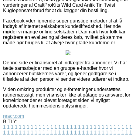
vurderinger af CraftProKits Wild Card Antik Tin Twist
Kuglepensæt forud for at du lægger din bestilling.
Facebook yder lignende super gunstige metoder til at få
indtryk af internet selskabets kundetilfredshed. Herinde
møder vi mange online selskaber i Danmark hvor folk kan
registrere en evaluering af deres køb, hvilket på samme
måde bør bruges til at afveje hvor glade kunderne er.
Denne side er finansieret af indtægter fra annoncer. Vi har
tætte samarbejder med en gruppe e-handler hvor vi
annoncerer butikkernes varer, og tjener godtgørelse i
tilfælde af at den person vi sender videre udfører et indkøb.
Viden omkring produkter og e-forretninger understøttes
rutinemæssigt, men vi ønsker ikke at påtage os ansvaret for
korrektioner der er blevet foretaget siden vi nyligst
opdaterede hjemmesidens oplysninger.
reacr.com
BITLY:
1
1
1
1
1
1
1
1
1
1
1
1
1
1
1
1
1
1
1
1
1
1
1
1
1
1
1
1
1
1
1
1
1
1
1
1
1
1
1
1
1
1
1
1
1
1
1
1
1
1
1
1
1
1
1
1
1
1
1
1
1
1
1
1
1
1