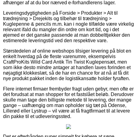
afhænger af at du bor nærved e-forhandlerens lager.
Leveringsdygtigheden på Forside > Produkter > Alt til
trædrejning > Drejekits og tilbehør til trædrejning >
Kuglepenne & pencils m.m. kan i nogle tilfælde være virkelig
relevant ifald du mangler din ordre om kort tid, og i det
øjemed er det ganske passende at man dobbelttjekker den
estimerede leveringstid ved den respektive vare.
Størstedelen af online webshops tilsiger levering på blot en
enkelt hverdag på de fleste varenumre, eksempelvis
CraftProKits Wild Card Antik Tin Twist Kuglepensæt, men
som ikke desto mindre antager at handlen laves forinden et
nøjagtigt klokkeslæt, så de har en chance for at nå at få dit
nye produkt pakket inden de logistikansatte holder fyraften.
Flere internet firmaer frembyder fragt uden gebyr, men ofte er
det forudsat at man shopper for et fastslået beløb. Derudover
skulle man tage den billigste metode til levering, der mange
gange – uafhængig om man opholder sig tæt på Odense,
Lillerød eller Lystrup – vil være at få fragtfirmaet til at levere
din pakke til et udleveringssted.
Det er efterhånden super simpelt for købere at søge