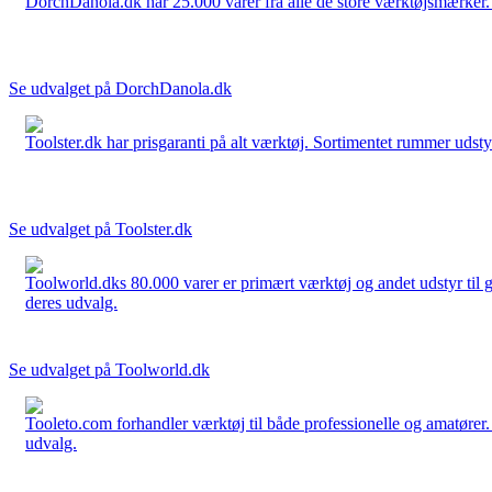
DorchDanola.dk har 25.000 varer fra alle de store værktøjsmærker. La
Se udvalget på DorchDanola.dk
Toolster.dk har prisgaranti på alt værktøj. Sortimentet rummer udstyr
Se udvalget på Toolster.dk
Toolworld.dks 80.000 varer er primært værktøj og andet udstyr til g
deres udvalg.
Se udvalget på Toolworld.dk
Tooleto.com forhandler værktøj til både professionelle og amatører. 
udvalg.