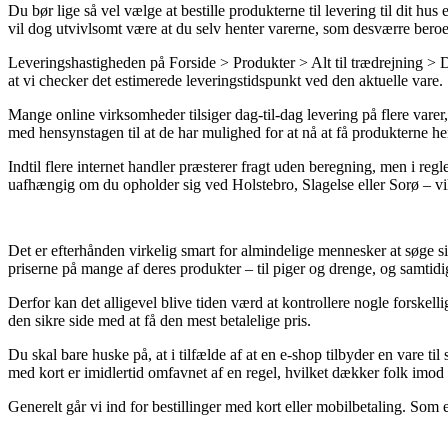
Du bør lige så vel vælge at bestille produkterne til levering til dit h
vil dog utvivlsomt være at du selv henter varerne, som desværre beroer 
Leveringshastigheden på Forside > Produkter > Alt til trædrejning > Drej
at vi checker det estimerede leveringstidspunkt ved den aktuelle vare.
Mange online virksomheder tilsiger dag-til-dag levering på flere var
med hensynstagen til at de har mulighed for at nå at få produkterne hen 
Indtil flere internet handler præsterer fragt uden beregning, men i reg
uafhængig om du opholder sig ved Holstebro, Slagelse eller Sorø – vil v
Det er efterhånden virkelig smart for almindelige mennesker at søge si
priserne på mange af deres produkter – til piger og drenge, og samtid
Derfor kan det alligevel blive tiden værd at kontrollere nogle forskel
den sikre side med at få den mest betalelige pris.
Du skal bare huske på, at i tilfælde af at en e-shop tilbyder en vare ti
med kort er imidlertid omfavnet af en regel, hvilket dækker folk imod 
Generelt går vi ind for bestillinger med kort eller mobilbetaling. Som