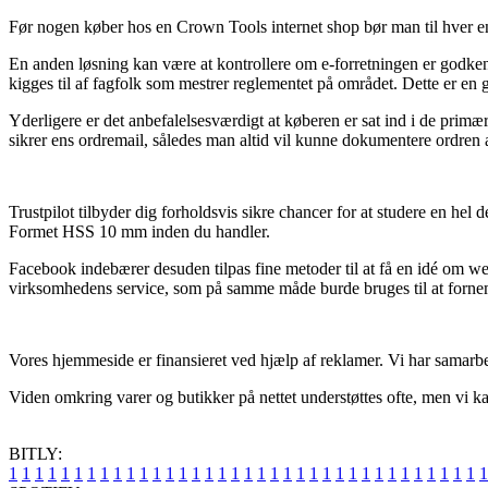
Før nogen køber hos en Crown Tools internet shop bør man til hver en
En anden løsning kan være at kontrollere om e-forretningen er godkend
kigges til af fagfolk som mestrer reglementet på området. Dette er en go
Yderligere er det anbefalelsesværdigt at køberen er sat ind i de primæ
sikrer ens ordremail, således man altid vil kunne dokumentere ordren
Trustpilot tilbyder dig forholdsvis sikre chancer for at studere en hel 
Formet HSS 10 mm inden du handler.
Facebook indebærer desuden tilpas fine metoder til at få en idé om w
virksomhedens service, som på samme måde burde bruges til at forne
Vores hjemmeside er finansieret ved hjælp af reklamer. Vi har samarbej
Viden omkring varer og butikker på nettet understøttes ofte, men vi kan
BITLY:
1
1
1
1
1
1
1
1
1
1
1
1
1
1
1
1
1
1
1
1
1
1
1
1
1
1
1
1
1
1
1
1
1
1
1
1
1