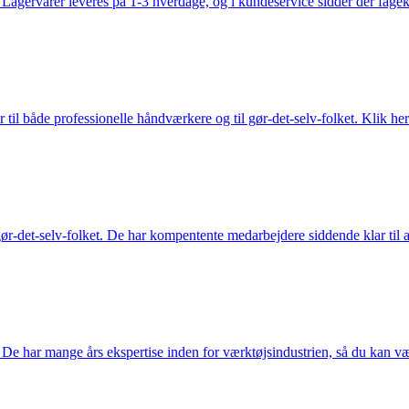
gervarer leveres på 1-3 hverdage, og i kundeservice sidder der fageksper
 til både professionelle håndværkere og til gør-det-selv-folket. Klik her
ør-det-selv-folket. De har kompentente medarbejdere siddende klar til at
De har mange års ekspertise inden for værktøjsindustrien, så du kan være