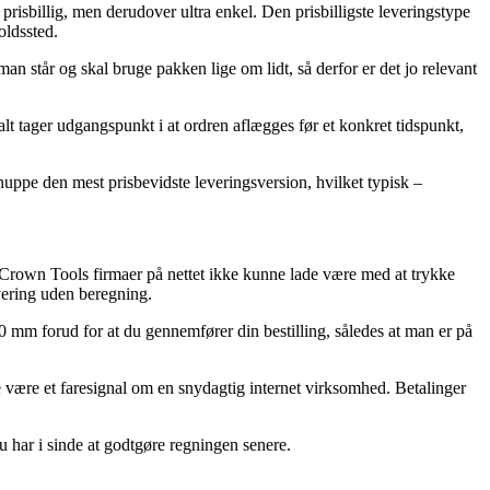
 prisbillig, men derudover ultra enkel. Den prisbilligste leveringstype
oldssted.
man står og skal bruge pakken lige om lidt, så derfor er det jo relevant
 tager udgangspunkt i at ordren aflægges før et konkret tidspunkt,
snuppe den mest prisbevidste leveringsversion, hvilket typisk –
te Crown Tools firmaer på nettet ikke kunne lade være med at trykke
vering uden beregning.
0 mm forud for at du gennemfører din bestilling, således at man er på
ælde være et faresignal om en snydagtig internet virksomhed. Betalinger
u har i sinde at godtgøre regningen senere.