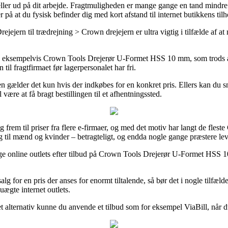
us eller ud på dit arbejde. Fragtmuligheden er mange gange en tand mindre
på at du fysisk befinder dig med kort afstand til internet butikkens tilh
ejern til trædrejning > Crown drejejern er ultra vigtig i tilfælde af at 
er, eksempelvis Crown Tools Drejerør U-Formet HSS 10 mm, som trods alt
til fragtfirmaet før lagerpersonalet har fri.
len gælder det kun hvis der indkøbes for en konkret pris. Ellers kan du 
ære at få bragt bestillingen til et afhentningssted.
g frem til priser fra flere e-firmaer, og med det motiv har langt de fles
ig til mænd og kvinder – betragteligt, og endda nogle gange præstere le
lige online outlets efter tilbud på Crown Tools Drejerør U-Formet HSS 1
l salg for en pris der anses for enormt tiltalende, så bør det i nogle tilf
uægte internet outlets.
 et alternativ kunne du anvende et tilbud som for eksempel ViaBill, når d