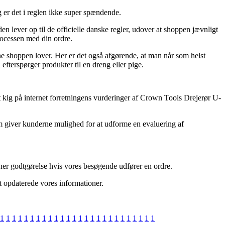
 er det i reglen ikke super spændende.
 lever op til de officielle danske regler, udover at shoppen jævnligt
processen med din ordre.
ine shoppen lover. Her er det også afgørende, at man når som helst
terspørger produkter til en dreng eller pige.
r et kig på internet forretningens vurderinger af Crown Tools Drejerør U-
m giver kunderne mulighed for at udforme en evaluering af
ener godtgørelse hvis vores besøgende udfører en ordre.
st opdaterede vores informationer.
1
1
1
1
1
1
1
1
1
1
1
1
1
1
1
1
1
1
1
1
1
1
1
1
1
1