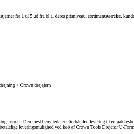
er fra 1 til 5 ud fra bl.a. deres prisniveau, sortimentstørrelse, kunde
rædrejning > Crown drejejern
everingsformer. Den mest benyttede er efterhånden levering til en pakkesho
 betalelige leveringsmulighed ved køb af Crown Tools Drejerør U-Fo