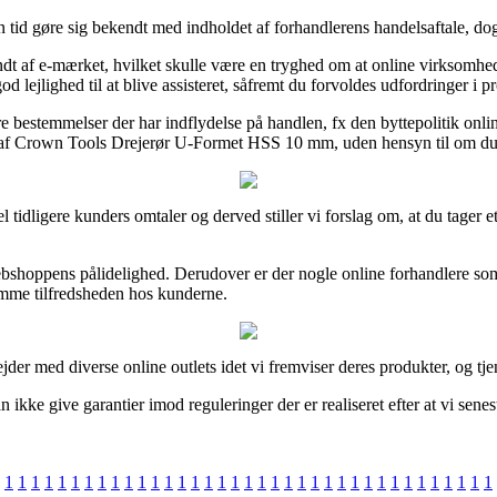
 tid gøre sig bekendt med indholdet af forhandlerens handelsaftale, dog
t af e-mærket, hvilket skulle være en tryghed om at online virksomheden
d lejlighed til at blive assisteret, såfremt du forvoldes udfordringer i 
re bestemmelser der har indflydelse på handlen, fx den byttepolitik onl
 af Crown Tools Drejerør U-Formet HSS 10 mm, uden hensyn til om du ef
del tidligere kunders omtaler og derved stiller vi forslag om, at du tage
ebshoppens pålidelighed. Derudover er der nogle online forhandlere so
mme tilfredsheden hos kunderne.
der med diverse online outlets idet vi fremviser deres produkter, og tj
 ikke give garantier imod reguleringer der er realiseret efter at vi sene
1
1
1
1
1
1
1
1
1
1
1
1
1
1
1
1
1
1
1
1
1
1
1
1
1
1
1
1
1
1
1
1
1
1
1
1
1