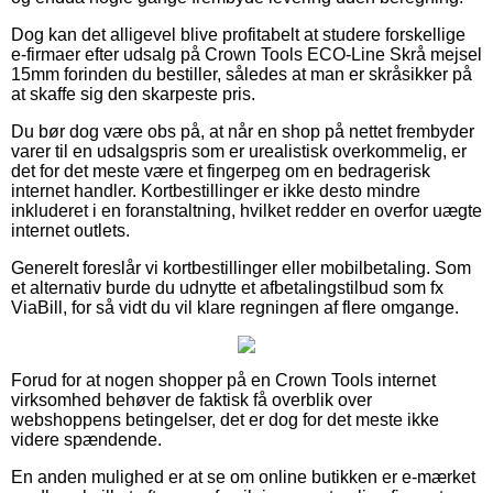
Dog kan det alligevel blive profitabelt at studere forskellige
e-firmaer efter udsalg på Crown Tools ECO-Line Skrå mejsel
15mm forinden du bestiller, således at man er skråsikker på
at skaffe sig den skarpeste pris.
Du bør dog være obs på, at når en shop på nettet frembyder
varer til en udsalgspris som er urealistisk overkommelig, er
det for det meste være et fingerpeg om en bedragerisk
internet handler. Kortbestillinger er ikke desto mindre
inkluderet i en foranstaltning, hvilket redder en overfor uægte
internet outlets.
Generelt foreslår vi kortbestillinger eller mobilbetaling. Som
et alternativ burde du udnytte et afbetalingstilbud som fx
ViaBill, for så vidt du vil klare regningen af flere omgange.
Forud for at nogen shopper på en Crown Tools internet
virksomhed behøver de faktisk få overblik over
webshoppens betingelser, det er dog for det meste ikke
videre spændende.
En anden mulighed er at se om online butikken er e-mærket