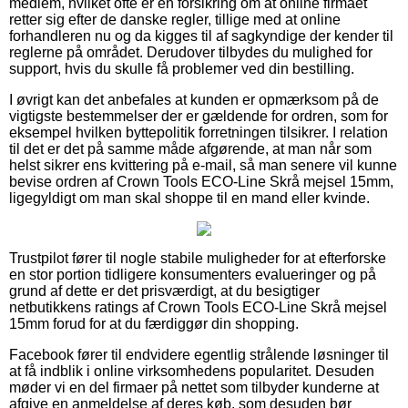
medlem, hvilket ofte er en forsikring om at online firmaet
retter sig efter de danske regler, tillige med at online
forhandleren nu og da kigges til af sagkyndige der kender til
reglerne på området. Derudover tilbydes du mulighed for
support, hvis du skulle få problemer ved din bestilling.
I øvrigt kan det anbefales at kunden er opmærksom på de
vigtigste bestemmelser der er gældende for ordren, som for
eksempel hvilken byttepolitik forretningen tilsikrer. I relation
til det er det på samme måde afgørende, at man når som
helst sikrer ens kvittering på e-mail, så man senere vil kunne
bevise ordren af Crown Tools ECO-Line Skrå mejsel 15mm,
ligegyldigt om man skal shoppe til en mand eller kvinde.
Trustpilot fører til nogle stabile muligheder for at efterforske
en stor portion tidligere konsumenters evalueringer og på
grund af dette er det prisværdigt, at du besigtiger
netbutikkens ratings af Crown Tools ECO-Line Skrå mejsel
15mm forud for at du færdiggør din shopping.
Facebook fører til endvidere egentlig strålende løsninger til
at få indblik i online virksomhedens popularitet. Desuden
møder vi en del firmaer på nettet som tilbyder kunderne at
afgive en anmeldelse af deres køb, som desuden bør