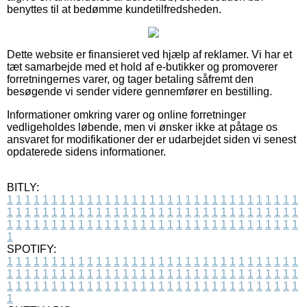
benyttes til at bedømme kundetilfredsheden.
Dette website er finansieret ved hjælp af reklamer. Vi har et
tæt samarbejde med et hold af e-butikker og promoverer
forretningernes varer, og tager betaling såfremt den
besøgende vi sender videre gennemfører en bestilling.
Informationer omkring varer og online forretninger
vedligeholdes løbende, men vi ønsker ikke at påtage os
ansvaret for modifikationer der er udarbejdet siden vi senest
opdaterede sidens informationer.
BITLY:
1
1
1
1
1
1
1
1
1
1
1
1
1
1
1
1
1
1
1
1
1
1
1
1
1
1
1
1
1
1
1
1
1
1
1
1
1
1
1
1
1
1
1
1
1
1
1
1
1
1
1
1
1
1
1
1
1
1
1
1
1
1
1
1
1
1
1
1
1
1
1
1
1
1
1
1
1
1
1
1
1
1
1
1
1
1
1
1
1
1
1
1
1
1
1
1
1
1
1
1
SPOTIFY:
1
1
1
1
1
1
1
1
1
1
1
1
1
1
1
1
1
1
1
1
1
1
1
1
1
1
1
1
1
1
1
1
1
1
1
1
1
1
1
1
1
1
1
1
1
1
1
1
1
1
1
1
1
1
1
1
1
1
1
1
1
1
1
1
1
1
1
1
1
1
1
1
1
1
1
1
1
1
1
1
1
1
1
1
1
1
1
1
1
1
1
1
1
1
1
1
1
1
1
1