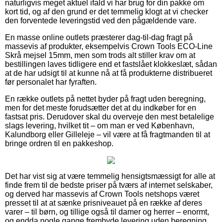
naturligvis meget aktuel ifald vi har brug for din pakke om
kort tid, og af den grund er det temmelig klogt at vi checker
den forventede leveringstid ved den pågældende vare.
En masse online outlets præsterer dag-til-dag fragt på
massevis af produkter, eksempelvis Crown Tools ECO-Line
Skrå mejsel 15mm, men som trods alt stiller krav om at
bestillingen laves tidligere end et fastslået klokkeslæt, sådan
at de har udsigt til at kunne nå at få produkterne distribueret
før personalet har fyraften.
En række outlets på nettet byder på fragt uden beregning,
men for det meste forudsætter det at du indkøber for en
fastsat pris. Derudover skal du overveje den mest betalelige
slags levering, hvilket tit – om man er ved København,
Kalundborg eller Gilleleje – vil være at få fragtmanden til at
bringe ordren til en pakkeshop.
Det har vist sig at være temmelig hensigtsmæssigt for alle at
finde frem til de bedste priser på tværs af internet selskaber,
og derved har massevis af Crown Tools netshops været
presset til at at sænke prisniveauet på en række af deres
varer – til børn, og tillige også til damer og herrer – enormt,
og endda nogle gange frembyde levering uden beregning.