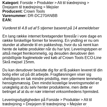
Kategori:
Forside > Produkter > Alt til trædrejning >
Drejejern til trædrejning > Mejsler
Producent:
Crown Tools
Varenummer:
DR-DC270ANBB
EAN:
Vurderet til
4.8
ud af 5 stjerner baseret på
14
anmeldelser
En lang række internet foretagender foreslår i vore dage en
række forskellige former for levering. En yndling er nu om
stunder at afsende til en pakkeshop, hvor du så nemt kan
hente de købte produkter når du har lyst. Leveringstypen er
altså meget fremkommelig, og desuden derudover den
prisbilligste fragtmetode ved køb af Crown Tools ECO-Line
Skrå mejsel 15mm.
Du kan derudover beslutte dig for at få pakken leveret til din
bolig eller ud på dit arbejde. Fragtløsningen viser sig
uheldigvis en tak mindre prisbillig, men ydermere temmelig
hensigtsmæssig. Den mindst kostelige leveringsmodel er
unægtelig at du selv henter produkterne, men dette er
betinget af at du er nær internet virksomhedens hjemsted.
Leveringsdygtigheden på Forside > Produkter > Alt til
trædrejning > Drejejern til trædrejning > Mejsler er