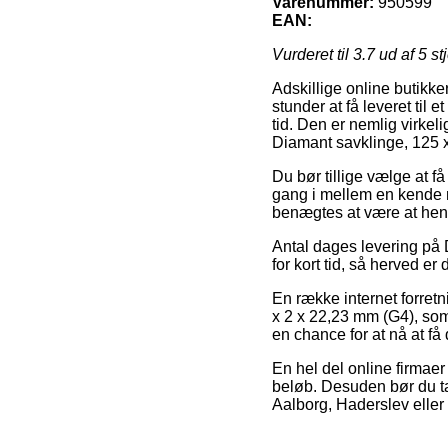
Varenummer:
950599
EAN:
Vurderet til
3.7
ud af 5 st
Adskillige online butikke
stunder at få leveret til
tid. Den er nemlig virke
Diamant savklinge, 125 
Du bør tillige vælge at få
gang i mellem en kende mi
benægtes at være at hent
Antal dages levering på D
for kort tid, så herved e
En række internet forret
x 2 x 22,23 mm (G4), som 
en chance for at nå at få
En hel del online firmaer
beløb. Desuden bør du ta
Aalborg, Haderslev eller 