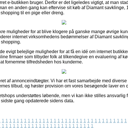
ret e-butikken bruger. Derfor er det ligeledes vigtigt, at man st
 man en anden gang kan eftervise sit køb af Diamant savklinge, 
shopping til en pige eller dreng.
ig sikre muligheder for at blive klogere på ganske mange øvrige k
u studerer internet virksomhedens bedømmelser af Diamant savkli
n shopping.
e evigt belejlige muligheder for at få en idé om internet butikk
ine firmaer som tilbyder folk at tilkendegive en evaluering af 
il at fornemme tilfredsheden hos kunderne.
ret af annonceindtægter. Vi har et fast samarbejde med diverse n
rnes tilbud, og høster provision om vores besøgende laver en o
shops understøttes løbende, men vi kan ikke stilles ansvarlig f
vi sidste gang opdaterede sidens data.
1
1
1
1
1
1
1
1
1
1
1
1
1
1
1
1
1
1
1
1
1
1
1
1
1
1
1
1
1
1
1
1
1
1
1
1
1
1
1
1
1
1
1
1
1
1
1
1
1
1
1
1
1
1
1
1
1
1
1
1
1