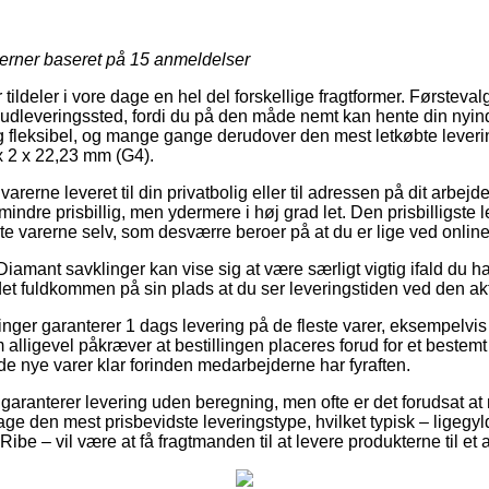
jerner baseret på
15
anmeldelser
r tildeler i vore dage en hel del forskellige fragtformer. Første
 et udleveringssted, fordi du på den måde nemt kan hente din nyi
lig fleksibel, og mange gange derudover den mest letkøbte leve
x 2 x 22,23 mm (G4).
 varerne leveret til din privatbolig eller til adressen på dit arbej
ndre prisbillig, men ydermere i høj grad let. Den prisbilligste
e varerne selv, som desværre beroer på at du er lige ved onli
iamant savklinger kan vise sig at være særligt vigtig ifald du ha
r det fuldkommen på sin plads at du ser leveringstiden ved den ak
ninger garanterer 1 dags levering på de fleste varer, eksempelvi
alligevel påkræver at bestillingen placeres forud for et bestemt 
 de nye varer klar forinden medarbejderne har fyraften.
 garanterer levering uden beregning, men ofte er det forudsat at m
ge den mest prisbevidste leveringstype, hvilket typisk – ligegyl
Ribe – vil være at få fragtmanden til at levere produkterne til et