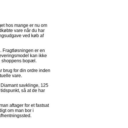
valget hos mange er nu om
ndkøbte vare når du har
ringsudgave ved køb af
de. Fragtløsningen er en
 leveringsmodel kan ikke
ne shoppens bopæl.
r brug for din ordre inden
tuelle vare.
s Diamant savklinge, 125
tidspunkt, så at de har
an aftager for et fastsat
digt om man bor i
 afhentningssted.