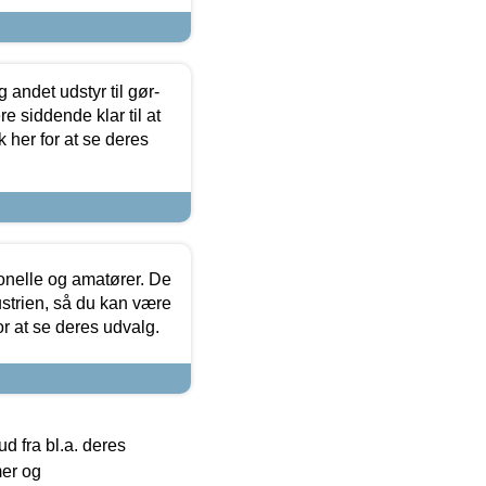
 andet udstyr til gør-
 siddende klar til at
 her for at se deres
ionelle og amatører. De
strien, så du kan være
or at se deres udvalg.
 fra bl.a. deres
mer og