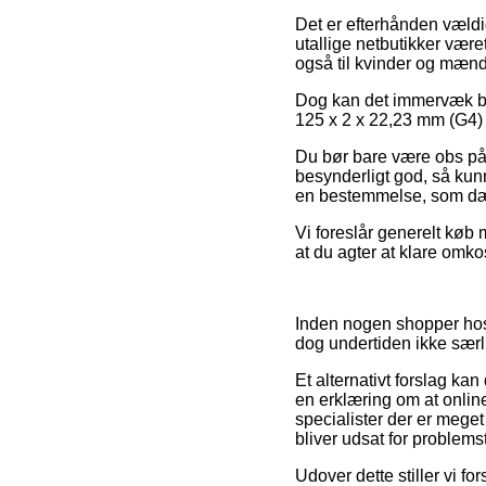
Det er efterhånden vældig
utallige netbutikker være
også til kvinder og mænd
Dog kan det immervæk bli
125 x 2 x 22,23 mm (G4) 
Du bør bare være obs på,
besynderligt god, så kunn
en bestemmelse, som dæk
Vi foreslår generelt køb m
at du agter at klare omk
Inden nogen shopper hos 
dog undertiden ikke sær
Et alternativt forslag ka
en erklæring om at online
specialister der er meget
bliver udsat for problems
Udover dette stiller vi f