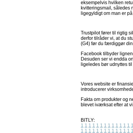
eksempelvis hvilken retur
kvitteringsmail, således
ligegyldigt om man er på 
Trustpilot fører til rigt
derfor tilråder vi, at d
(G4) før du færdiggør di
Facebook tilbyder lignend
Desuden ser vi endda onl
ligeledes bør udnyttes t
Vores website er finansie
introducerer virksomhede
Fakta om produkter og net
blevet iværksat efter at 
BITLY:
1
1
1
1
1
1
1
1
1
1
1
1
1
1
1
1
1
1
1
1
1
1
1
1
1
1