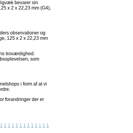
adigvæk bevarer sin
125 x 2 x 22,23 mm (G4),
unders observationer og
nge, 125 x 2 x 22,23 mm
ens troværdighed.
købsoplevelsen, som
etshops i form af at vi
rdre.
or forandringer der er
1
1
1
1
1
1
1
1
1
1
1
1
1