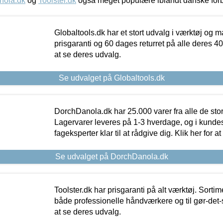
nola.dk
og
Toolster.dk
også meget populære iblandt danske for
Globaltools.dk har et stort udvalg i værktøj og m
prisgaranti og 60 dages returret på alle deres 40.
at se deres udvalg.
Se udvalget på Globaltools.dk
DorchDanola.dk har 25.000 varer fra alle de st
Lagervarer leveres på 1-3 hverdage, og i kundes
fageksperter klar til at rådgive dig. Klik her for a
Se udvalget på DorchDanola.dk
Toolster.dk har prisgaranti på alt værktøj. Sortim
både professionelle håndværkere og til gør-det-se
at se deres udvalg.