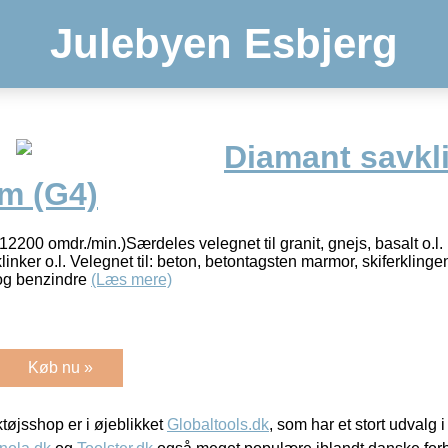
Julebyen Esbjerg
Diamant savkli
mm (G4)
200 omdr./min.)Særdeles velegnet til granit, gnejs, basalt o.l. 
 klinker o.l. Velegnet til: beton, betontagsten marmor, skiferklin
 og benzindre
(Læs mere)
Køb nu »
øjsshop er i øjeblikket
Globaltools.dk
, som har et stort udvalg