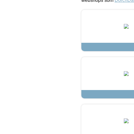
webshops som
DorchDa