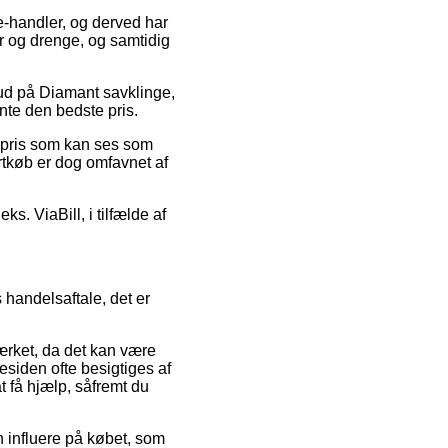
e-handler, og derved har
ger og drenge, og samtidig
bud på Diamant savklinge,
nte den bedste pris.
n pris som kan ses som
ortkøb er dog omfavnet af
ks. ViaBill, i tilfælde af
handelsaftale, det er
mærket, da det kan være
esiden ofte besigtiges af
t få hjælp, såfremt du
n influere på købet, som