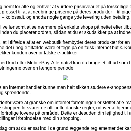
 nemt for alle og enhver at vurdere prisniveauet på forskellige 
t presset til at at nedbringe priserne på deres produkter – til pi
 – kolossalt, og endda nogle gange yde levering uden betaling.
ve lønsomt at se nærmere på enkelte shops på nettet efter til
inden du placerer ordren, sådan at du er skudsikker på at indhe
 at i tilfælde af at en webbutik frembyder deres produkter for e
e det i nogle tilfælde være et tegn på en falsk internet butik. K
ker kunden overfor falske e-butikker.
ed kort eller MobilePay. Alternativt kan du bruge et tilbud som f.e
ostningerne over en længere periode.
en internet handler kunne man helt sikkert studere e-shoppens 
lig spændende.
n derfor være at granske om internet forretningen er støttet af e-
 shoppen forsvarer de officielle danske regler, udover at hjemm
 fortrolige lovene på området. Dette er desuden din lejlighed til a
tillinger i forbindelse med din shopping.
orslag om at du er sat ind i de grundlæggende reglementer der ka