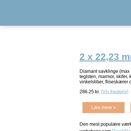
2 x 22,23 
Diamant savklinge (max 12
teglsten, marmor, skifer,
vinkelsliber, fliseskærer
286.25
kr.
(Vis fragtpris)
Læs mere »
Den mest populære værkt