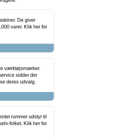
brugere.
askiner. De giver
000 varer. Klik her for
ore værktøjsmærker.
ervice sidder der
t se deres udvalg.
entet rummer udstyr til
lv-folket. Klik her for