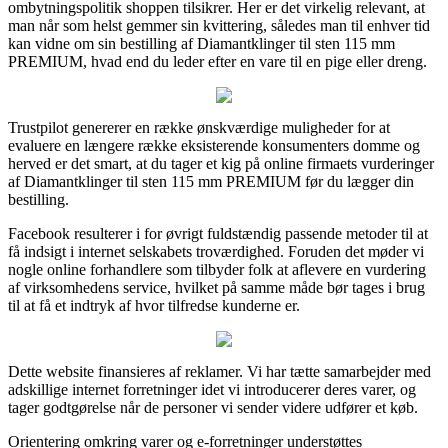
ombytningspolitik shoppen tilsikrer. Her er det virkelig relevant, at
man når som helst gemmer sin kvittering, således man til enhver tid
kan vidne om sin bestilling af Diamantklinger til sten 115 mm
PREMIUM, hvad end du leder efter en vare til en pige eller dreng.
Trustpilot genererer en række ønskværdige muligheder for at
evaluere en længere række eksisterende konsumenters domme og
herved er det smart, at du tager et kig på online firmaets vurderinger
af Diamantklinger til sten 115 mm PREMIUM før du lægger din
bestilling.
Facebook resulterer i for øvrigt fuldstændig passende metoder til at
få indsigt i internet selskabets troværdighed. Foruden det møder vi
nogle online forhandlere som tilbyder folk at aflevere en vurdering
af virksomhedens service, hvilket på samme måde bør tages i brug
til at få et indtryk af hvor tilfredse kunderne er.
Dette website finansieres af reklamer. Vi har tætte samarbejder med
adskillige internet forretninger idet vi introducerer deres varer, og
tager godtgørelse når de personer vi sender videre udfører et køb.
Orientering omkring varer og e-forretninger understøttes