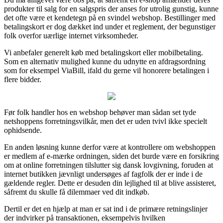
produkter til salg for en salgspris der anses for utrolig gunstig, kunne
det ofte være et kendetegn på en svindel webshop. Bestillinger med
betalingskort er dog dækket ind under et reglement, der begunstiger
folk overfor uærlige internet virksomheder.
Vi anbefaler generelt køb med betalingskort eller mobilbetaling.
Som en alternativ mulighed kunne du udnytte en afdragsordning
som for eksempel ViaBill, ifald du gerne vil honorere betalingen i
flere bidder.
Før folk handler hos en webshop behøver man sådan set tyde
netshoppens forretningsvilkår, men det er uden tvivl ikke specielt
ophidsende.
En anden løsning kunne derfor være at kontrollere om webshoppen
er medlem af e-mærke ordningen, siden det burde være en forsikring
om at online forretningen tilslutter sig dansk lovgivning, foruden at
internet butikken jævnligt undersøges af fagfolk der er inde i de
gældende regler. Dette er desuden din lejlighed til at blive assisteret,
såfremt du skulle få dilemmaer ved dit indkøb.
Dertil er det en hjælp at man er sat ind i de primære retningslinjer
der indvirker på transaktionen, eksempelvis hvilken