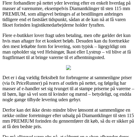
Flere forhandlere på nettet yder levering efter en enkelt hverdag på
masser af varenumre, eksempelvis Diamantklinger til sten 115 mm
PREMIUM, som alligevel betinges af at bestillingen anbringes
tidligere end et fastslået tidspunkt, sådan at de kan nå at få varen
fikset forinden logistikmedarbejderne holder fyraften.
Flere e-butikker lover fragt uden betaling, men ofte gælder det kun
hvis man aftager for et konkret beløb. Desuden kan du foretrække
den mest letkøbte form for levering, som typisk – ligegyldigt om
man opholder sig ved Helsingør, Ikast eller Lystrup – vil blive at få
fragtfirmaet til at bringe varerne til et afhentningssted.
Det er i dag vældig fleksibelt for forbrugerne at sammenligne priser
(via fx PriceRunner) på tværs af outlets på nettet, og følgelig har
masser af e-handler set sig tvunget til at stampe priserne på varerne –
til børn, lige så vel som til kvinder og mænd – betydeligt, og endda
nogle gange tilbyde levering uden gebyr.
Derfor kan det ikke desto mindre blive lønsomt at sammenligne en
række online forretninger efter udsalg på Diamantklinger til sten 115
mm PREMIUM forinden du gennemfører dit køb, så du er sikker på
at få den bedste pris.
Du må alligevel være obs på, at såfremt en e-shop afhænder deres