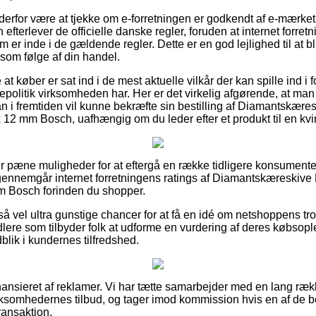
n derfor være at tjekke om e-forretningen er godkendt af e-mærke
 efterlever de officielle danske regler, foruden at internet forre
 er inde i de gældende regler. Dette er en god lejlighed til at bli
 som følge af din handel.
e at køber er sat ind i de mest aktuelle vilkår der kan spille ind 
epolitik virksomheden har. Her er det virkelig afgørende, at ma
an i fremtiden vil kunne bekræfte sin bestilling af Diamantskære
x 12 mm Bosch, uafhængig om du leder efter et produkt til en kv
er pæne muligheder for at eftergå en række tidligere konsumente
u gennemgår internet forretningens ratings af Diamantskæreskive 
mm Bosch forinden du shopper.
å vel ultra gunstige chancer for at få en idé om netshoppens t
dlere som tilbyder folk at udforme en vurdering af deres købsopl
ndblik i kundernes tilfredshed.
nsieret af reklamer. Vi har tætte samarbejder med en lang rækk
irksomhedernes tilbud, og tager imod kommission hvis en af de
ransaktion.