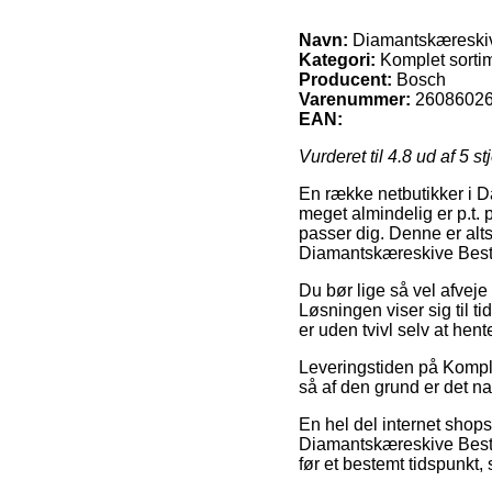
Navn:
Diamantskæreskive
Kategori:
Komplet sortim
Producent:
Bosch
Varenummer:
2608602
EAN:
Vurderet til
4.8
ud af 5 st
En række netbutikker i D
meget almindelig er p.t. 
passer dig. Denne er alts
Diamantskæreskive Best 
Du bør lige så vel afveje 
Løsningen viser sig til 
er uden tvivl selv at he
Leveringstiden på Komplet
så af den grund er det na
En hel del internet shop
Diamantskæreskive Best f
før et bestemt tidspunkt,