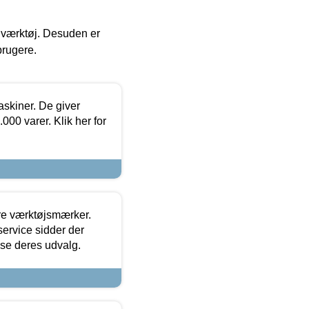
 i værktøj. Desuden er
brugere.
askiner. De giver
000 varer. Klik her for
ore værktøjsmærker.
ervice sidder der
t se deres udvalg.