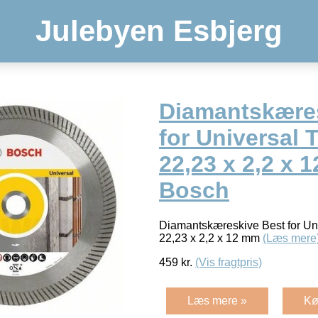
Julebyen Esbjerg
Diamantskære
for Universal 
22,23 x 2,2 x 
Bosch
Diamantskæreskive Best for Uni
22,23 x 2,2 x 12 mm
(Læs mere
459
kr.
(Vis fragtpris)
Læs mere »
Kø