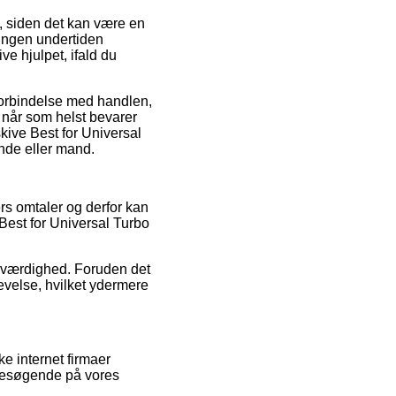
t, siden det kan være en
tningen undertiden
ve hjulpet, ifald du
i forbindelse med handlen,
n når som helst bevarer
skive Best for Universal
inde eller mand.
rs omtaler og derfor kan
Best for Universal Turbo
roværdighed. Foruden det
evelse, hvilket ydermere
e internet firmaer
 besøgende på vores