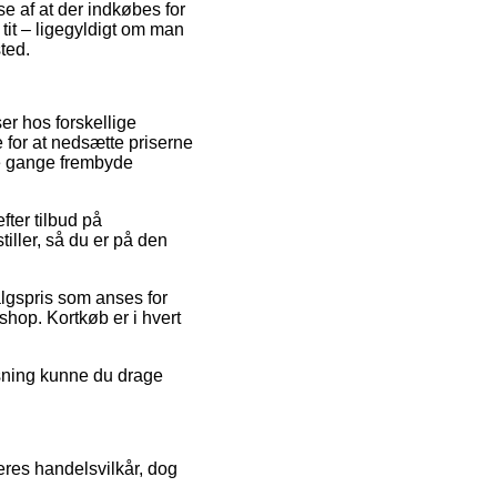
se af at der indkøbes for
tit – ligegyldigt om man
sted.
er hos forskellige
 for at nedsætte priserne
gle gange frembyde
fter tilbud på
iller, så du er på den
algspris som anses for
shop. Kortkøb er i hvert
øsning kunne du drage
eres handelsvilkår, dog