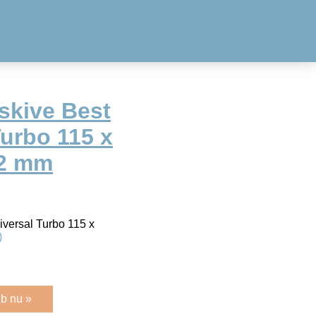
skive Best
Turbo 115 x
12 mm
versal Turbo 115 x
)
b nu »