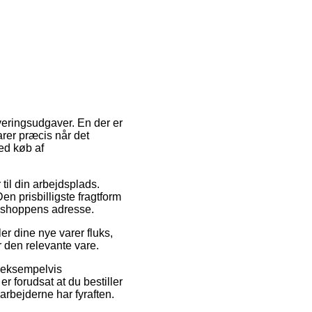
veringsudgaver. En der er
arer præcis når det
ed køb af
 til din arbejdsplads.
n prisbilligste fragtform
ebshoppens adresse.
er dine nye varer fluks,
r den relevante vare.
, eksempelvis
 forudsat at du bestiller
arbejderne har fyraften.