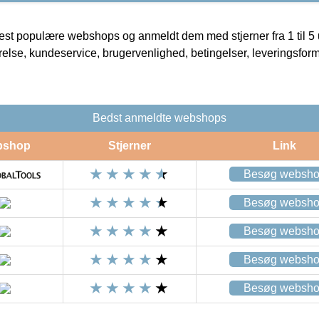
t populære webshops og anmeldt dem med stjerner fra 1 til 5 ud
rrelse, kundeservice, brugervenlighed, betingelser, leveringsfor
Bedst anmeldte webshops
bshop
Stjerner
Link
Besøg websh
Besøg websh
Besøg websh
Besøg websh
Besøg websh