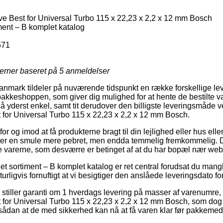
 Best for Universal Turbo 115 x 22,23 x 2,2 x 12 mm Bosch
ent – B komplet katalog
671
jerner baseret på
5
anmeldelser
anmark tildeler på nuværende tidspunkt en række forskellige le
pakkeshoppen, som giver dig mulighed for at hente de bestilte v
å yderst enkel, samt tit derudover den billigste leveringsmåde v
for Universal Turbo 115 x 22,23 x 2,2 x 12 mm Bosch.
for og imod at få produkterne bragt til din lejlighed eller hus eller
tider en smule mere pebret, men endda temmelig fremkommelig. De
nte varerne, som desværre er betinget af at du har bopæl nær w
 sortiment – B komplet katalog er ret central forudsat du mangl
turligvis fornuftigt at vi besigtiger den anslåede leveringsdato fo
s stiller garanti om 1 hverdags levering på masser af varenumre
or Universal Turbo 115 x 22,23 x 2,2 x 12 mm Bosch, som dog er
 sådan at de med sikkerhed kan nå at få varen klar før pakkemed