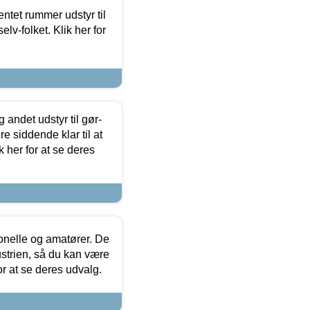
entet rummer udstyr til
lv-folket. Klik her for
 andet udstyr til gør-
 siddende klar til at
 her for at se deres
ionelle og amatører. De
strien, så du kan være
or at se deres udvalg.