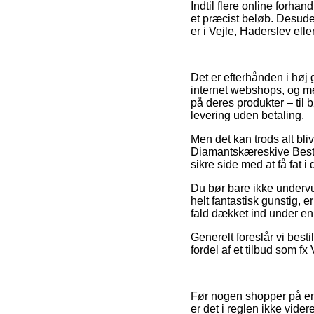
Indtil flere online forhan
et præcist beløb. Desude
er i Vejle, Haderslev eller
Det er efterhånden i høj
internet webshops, og me
på deres produkter – til 
levering uden betaling.
Men det kan trods alt bli
Diamantskæreskive Best f
sikre side med at få fat i 
Du bør bare ikke undervur
helt fantastisk gunstig, 
fald dækket ind under en 
Generelt foreslår vi bes
fordel af et tilbud som fx
Før nogen shopper på en 
er det i reglen ikke vid