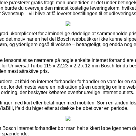
dlere præsterer gratis fragt, men undertiden er det under betingel
n burde du overveje den mindst kostelige leveringsform, hvilket 
 Svenstrup – vil blive at få leveret bestillingen til et udleverings
 grad ukompliceret for almindelige dødelige at sammenholde pris
d det motiv har en hel del Bosch webbutikker ikke kunne slippe
børn, og yderligere også til voksne – betragteligt, og endda no
ve lønsomt at se nærmere på nogle enkelte internet forhandlere e
or Universal Turbo 115 x 22,23 x 2,2 x 12 mm Bosch før du best
den mest attraktive pris.
dere, at ifald en internet forhandler forhandler en vare for en s
er det for det meste være en indikation på en uoprigtig online web
ordning, der beskytter køberen overfor uærlige internet outlets.
tillinger med kort eller betalinger med mobilen. Som en anden l
 ViaBill, ifald du higer efter at dække beløbet over en periode.
Bosch internet forhandler bør man helt sikkert løbe igennem d
ere spændende.