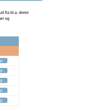
 fra bl.a. deres
mer og
op
op
op
op
op