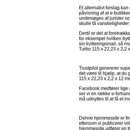
Et alternativt forslag ka
påvisning af at e-butikken
undersøges af jurister som
skulle få vanskeligheder
Dertil er det at foretrækk
for eksempel hvilken bytt
sin kvitteringsmail, så m
Turbo 115 x 22,23 x 2,2 
Trustpilot genererer sup
det være til hjælp, at d
115 x 22,23 x 2,2 x 12 
Facebook medfører lige s
ser vi en række e-forhan
må udnyttes til at få et i
Denne hjemmeside er fina
eftersom vi publicerer v
hjemmeside udfører en t