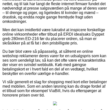
nettet, og til tak har langt de fleste internet firmaer fundet det
nødvendigt at presse salgsværdien på mange af deres varer
– til drenge og piger, og ligeledes til kvinder og mænd –
drastisk, og endda nogle gange frembyde fragt uden
omkostninger.
Men det kan imidlertid være lukrativt at inspicere forskellige
online virksomheder efter tilbud på ERDI idealsaks Dyppet
greb 280mm ED-216 før du placerer ordren, så man er
skråsikker på at få fat i den prisbilligste pris.
Du bør blot være så påpasselig, at såfremt en online
webshop reklamerer deres varer for en udsalgspris som kan
ses som uendeligt lav, så kan det ofte være et karakteristika
der viser en svindel webbutik. Køb med gængse
betalingskort er i hvert fald en del af en vedtægt, hvilket
beskytter en overfor uærlige e-handler.
Vi slår generelt et slag for shopping med kort eller betalinger
med mobilen. Som en anden løsning kan du drage fordel af
et tilbud som for eksempel ViaBill, hvis du efterspørger at
honorere prisen over tid.