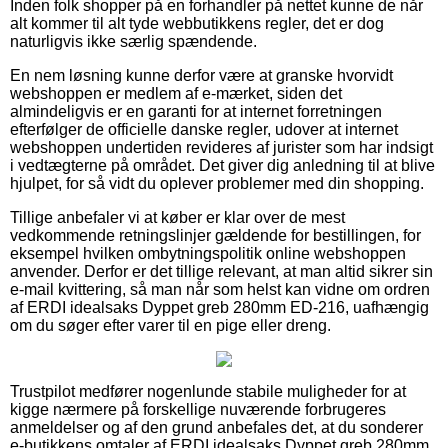
Inden folk shopper på en forhandler på nettet kunne de når
alt kommer til alt tyde webbutikkens regler, det er dog
naturligvis ikke særlig spændende.
En nem løsning kunne derfor være at granske hvorvidt
webshoppen er medlem af e-mærket, siden det
almindeligvis er en garanti for at internet forretningen
efterfølger de officielle danske regler, udover at internet
webshoppen undertiden revideres af jurister som har indsigt
i vedtægterne på området. Det giver dig anledning til at blive
hjulpet, for så vidt du oplever problemer med din shopping.
Tillige anbefaler vi at køber er klar over de mest
vedkommende retningslinjer gældende for bestillingen, for
eksempel hvilken ombytningspolitik online webshoppen
anvender. Derfor er det tillige relevant, at man altid sikrer sin
e-mail kvittering, så man når som helst kan vidne om ordren
af ERDI idealsaks Dyppet greb 280mm ED-216, uafhængig
om du søger efter varer til en pige eller dreng.
Trustpilot medfører nogenlunde stabile muligheder for at
kigge nærmere på forskellige nuværende forbrugeres
anmeldelser og af den grund anbefales det, at du sonderer
e-butikkens omtaler af ERDI idealsaks Dyppet greb 280mm