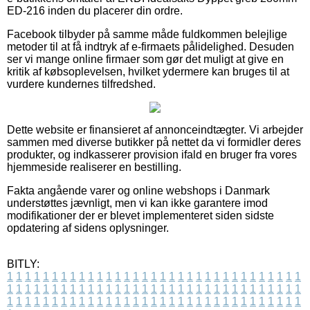
ED-216 inden du placerer din ordre.
Facebook tilbyder på samme måde fuldkommen belejlige
metoder til at få indtryk af e-firmaets pålidelighed. Desuden
ser vi mange online firmaer som gør det muligt at give en
kritik af købsoplevelsen, hvilket ydermere kan bruges til at
vurdere kundernes tilfredshed.
Dette website er finansieret af annonceindtægter. Vi arbejder
sammen med diverse butikker på nettet da vi formidler deres
produkter, og indkasserer provision ifald en bruger fra vores
hjemmeside realiserer en bestilling.
Fakta angående varer og online webshops i Danmark
understøttes jævnligt, men vi kan ikke garantere imod
modifikationer der er blevet implementeret siden sidste
opdatering af sidens oplysninger.
BITLY:
1
1
1
1
1
1
1
1
1
1
1
1
1
1
1
1
1
1
1
1
1
1
1
1
1
1
1
1
1
1
1
1
1
1
1
1
1
1
1
1
1
1
1
1
1
1
1
1
1
1
1
1
1
1
1
1
1
1
1
1
1
1
1
1
1
1
1
1
1
1
1
1
1
1
1
1
1
1
1
1
1
1
1
1
1
1
1
1
1
1
1
1
1
1
1
1
1
1
1