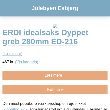
Julebyen Esbjerg
ERDI idealsaks Dyppet
greb 280mm ED-216
(Læs mere)
467
kr.
(Vis fragtpris)
Læs mere »
Køb nu »
Den mest populære værktøjsshop er i øjeblikket
Globaltools.dk
, som har et stort udvalg i værktøj. Desuden er