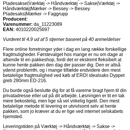
Pladesakse|Værktøj -> Håndværktøj -> Sakse|Værktøj ->
Håndværktøj|Mærker -> Bessey -> Bessey
Pladesaks|Mærker -> Faggrupp
Producent:
Varenummer:
da_11223089
EAN:
4010220025697
Vurderet til
4.9
ud af 5 stjerner baseret på
40
anmeldelser
Flere online forretninger yder i dag en lang række forskellige
fragtmuligheder. Førstevalget hos mange er nu om dage at
afsende til en pakkeshop, fordi det er ekstremt fleksibelt at
kunne hente pakken den dag der passer dig. Den er altså
yderst problemfri, og i mange tilfælde endvidere den mest
betalelige fragtmulighed ved køb af ERDI idealsaks Dyppet
greb 280mm ED-216.
Du burde også beslutte dig for at få varerne bragt hjem til din
privatadresse eller ud på dit arbejde. Løsningen er tit en tak
mere bekostelig, men lige så vel virkelig ligetil. Den mest
betalelige metode til levering er utvivlsomt selv at hente
pakken, som jo kræver at du er lige ved internet selskabets
hjemsted.
Leveringstiden på Værktøj -> Håndværktøj -> Sakse ->