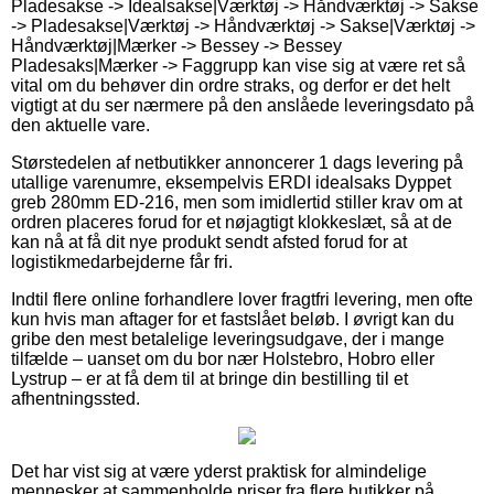
Pladesakse -> Idealsakse|Værktøj -> Håndværktøj -> Sakse
-> Pladesakse|Værktøj -> Håndværktøj -> Sakse|Værktøj ->
Håndværktøj|Mærker -> Bessey -> Bessey
Pladesaks|Mærker -> Faggrupp kan vise sig at være ret så
vital om du behøver din ordre straks, og derfor er det helt
vigtigt at du ser nærmere på den anslåede leveringsdato på
den aktuelle vare.
Størstedelen af netbutikker annoncerer 1 dags levering på
utallige varenumre, eksempelvis ERDI idealsaks Dyppet
greb 280mm ED-216, men som imidlertid stiller krav om at
ordren placeres forud for et nøjagtigt klokkeslæt, så at de
kan nå at få dit nye produkt sendt afsted forud for at
logistikmedarbejderne får fri.
Indtil flere online forhandlere lover fragtfri levering, men ofte
kun hvis man aftager for et fastslået beløb. I øvrigt kan du
gribe den mest betalelige leveringsudgave, der i mange
tilfælde – uanset om du bor nær Holstebro, Hobro eller
Lystrup – er at få dem til at bringe din bestilling til et
afhentningssted.
Det har vist sig at være yderst praktisk for almindelige
mennesker at sammenholde priser fra flere butikker på