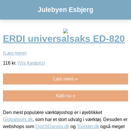
Julebyen Esbjerg
ERDI universalsaks ED-820
(Læs mere)
116
kr.
(Vis fragtpris)
Læs mere »
Køb nu »
Den mest populære værktøjsshop er i øjeblikket
Globaltools.dk
, som har et stort udvalg i værktøj. Desuden er
webshops som
DorchDanola.dk
og
Toolster.dk
også meget