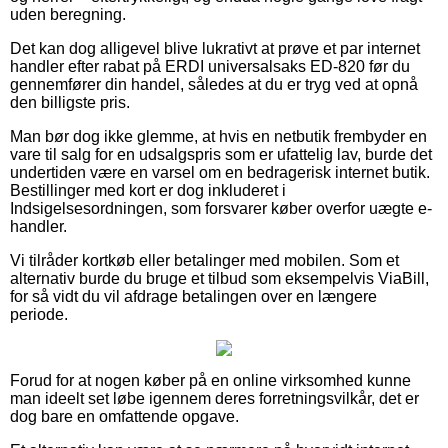
uden beregning.
Det kan dog alligevel blive lukrativt at prøve et par internet
handler efter rabat på ERDI universalsaks ED-820 før du
gennemfører din handel, således at du er tryg ved at opnå
den billigste pris.
Man bør dog ikke glemme, at hvis en netbutik frembyder en
vare til salg for en udsalgspris som er ufattelig lav, burde det
undertiden være en varsel om en bedragerisk internet butik.
Bestillinger med kort er dog inkluderet i
Indsigelsesordningen, som forsvarer køber overfor uægte e-
handler.
Vi tilråder kortkøb eller betalinger med mobilen. Som et
alternativ burde du bruge et tilbud som eksempelvis ViaBill,
for så vidt du vil afdrage betalingen over en længere
periode.
Forud for at nogen køber på en online virksomhed kunne
man ideelt set løbe igennem deres forretningsvilkår, det er
dog bare en omfattende opgave.