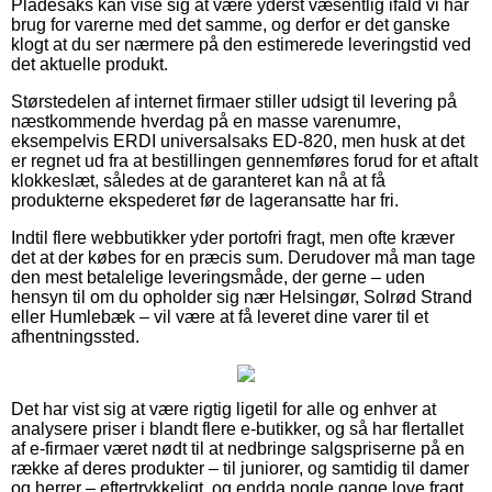
Pladesaks kan vise sig at være yderst væsentlig ifald vi har
brug for varerne med det samme, og derfor er det ganske
klogt at du ser nærmere på den estimerede leveringstid ved
det aktuelle produkt.
Størstedelen af internet firmaer stiller udsigt til levering på
næstkommende hverdag på en masse varenumre,
eksempelvis ERDI universalsaks ED-820, men husk at det
er regnet ud fra at bestillingen gennemføres forud for et aftalt
klokkeslæt, således at de garanteret kan nå at få
produkterne ekspederet før de lageransatte har fri.
Indtil flere webbutikker yder portofri fragt, men ofte kræver
det at der købes for en præcis sum. Derudover må man tage
den mest betalelige leveringsmåde, der gerne – uden
hensyn til om du opholder sig nær Helsingør, Solrød Strand
eller Humlebæk – vil være at få leveret dine varer til et
afhentningssted.
Det har vist sig at være rigtig ligetil for alle og enhver at
analysere priser i blandt flere e-butikker, og så har flertallet
af e-firmaer været nødt til at nedbringe salgspriserne på en
række af deres produkter – til juniorer, og samtidig til damer
og herrer – eftertrykkeligt, og endda nogle gange love fragt