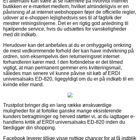
Et alternativ kan være at se nærmere på hvorvidt internet
butikken er e-mærket medlem, hvilket almindeligvis er en
påvisning af at internet webshoppen føjer de officielle regler,
udover at e-shoppen lejlighedsvis ses til af fagfolk der
mestrer retningslinjerne. Det er en rigtig god anledning til
hjælpende service, hvis du udsættes for vanskeligheder
med dit indkøb.
Herudover kan det anbefales at du er omhyggelig omkring
de mest vedkommende forhold der kan have indvirkning på
ordren, som eksempelvis den returneringsret internet
forhandleren kører med. I den forbindelse er det tilmed
vigtigt, at man permanent gemmer ens kvitteringsmail,
således man senere vil kunne påvise sit køb af ERDI
universalsaks ED-820, ligegyldigt om du er på indkøb til en
kvinde eller mand.
Trustpilot bringer dig en lang række ønskværdige
muligheder for at fortolke ganske mange eksisterende
kunders betragtninger og herved støtter vi, at du iagttager e-
handlens kritik af ERDI universalsaks ED-820 inden du
færdiggør din shopping.
Facebook leverer tillige visse nyttige chancer for at få indblik