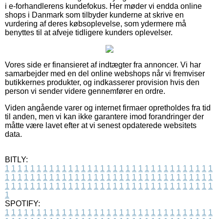
i e-forhandlerens kundefokus. Her møder vi endda online
shops i Danmark som tilbyder kunderne at skrive en
vurdering af deres købsoplevelse, som ydermere må
benyttes til at afveje tidligere kunders oplevelser.
Vores side er finansieret af indtægter fra annoncer. Vi har
samarbejder med en del online webshops når vi fremviser
butikkernes produkter, og indkasserer provision hvis den
person vi sender videre gennemfører en ordre.
Viden angående varer og internet firmaer opretholdes fra tid
til anden, men vi kan ikke garantere imod forandringer der
måtte være lavet efter at vi senest opdaterede websitets
data.
BITLY:
1
1
1
1
1
1
1
1
1
1
1
1
1
1
1
1
1
1
1
1
1
1
1
1
1
1
1
1
1
1
1
1
1
1
1
1
1
1
1
1
1
1
1
1
1
1
1
1
1
1
1
1
1
1
1
1
1
1
1
1
1
1
1
1
1
1
1
1
1
1
1
1
1
1
1
1
1
1
1
1
1
1
1
1
1
1
1
1
1
1
1
1
1
1
1
1
1
1
1
1
SPOTIFY:
1
1
1
1
1
1
1
1
1
1
1
1
1
1
1
1
1
1
1
1
1
1
1
1
1
1
1
1
1
1
1
1
1