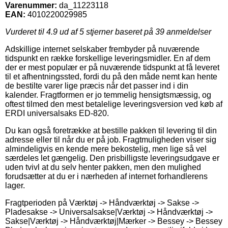
Varenummer:
da_11223118
EAN:
4010220029985
Vurderet til
4.9
ud af 5 stjerner baseret på
39
anmeldelser
Adskillige internet selskaber frembyder på nuværende
tidspunkt en række forskellige leveringsmidler. En af dem
der er mest populær er på nuværende tidspunkt at få leveret
til et afhentningssted, fordi du på den måde nemt kan hente
de bestilte varer lige præcis når det passer ind i din
kalender. Fragtformen er jo temmelig hensigtsmæssig, og
oftest tilmed den mest betalelige leveringsversion ved køb af
ERDI universalsaks ED-820.
Du kan også foretrække at bestille pakken til levering til din
adresse eller til når du er på job. Fragtmuligheden viser sig
almindeligvis en kende mere bekostelig, men lige så vel
særdeles let gængelig. Den prisbilligste leveringsudgave er
uden tvivl at du selv henter pakken, men den mulighed
forudsætter at du er i nærheden af internet forhandlerens
lager.
Fragtperioden på Værktøj -> Håndværktøj -> Sakse ->
Pladesakse -> Universalsakse|Værktøj -> Håndværktøj ->
Sakse|Værktøj -> Håndværktøj|Mærker -> Bessey -> Bessey