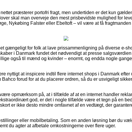
nettet præsterer portofri fragt, men undertiden er det kun gæld
over skal man overveje den mest prisbevidste mulighed for lever
, Nykøbing Falster eller Ebeltoft – vil være at få fragtmanden til
let gængeligt for folk at lave prissammenligning på diverse e-s
lskaber i Danmark fundet det nødvendigt at presse salgsværdien
g tillige også til mænd og kvinder – enormt, og endda nogle gang
re nyttigt at inspicere indtil flere internet shops i Danmark efte
co forud for at du placerer ordren, så du er usvigeligt sikker p
ære opmærksom på, at i tilfælde af at en internet handler reklam
 ekstraordinært god, er det i nogle tilfælde være et tegn på en b
gskort er ikke desto mindre omfavnet af en vedtægt, der garante
bestillinger eller mobilbetaling. Som en anden løsning bør du væ
remt du agter at afbetale omkostningerne over flere uger.