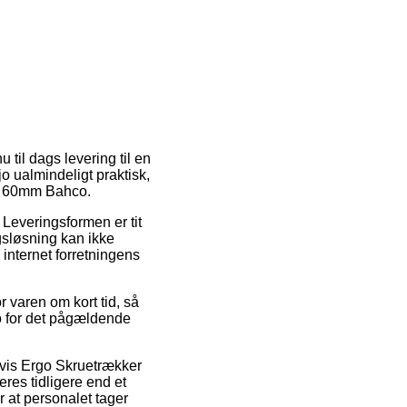
 til dags levering til en
jo ualmindeligt praktisk,
H0 60mm Bahco.
 Leveringsformen er tit
gsløsning kan ikke
internet forretningens
 varen om kort tid, så
o for det pågældende
lvis Ergo Skruetrækker
es tidligere end et
r at personalet tager