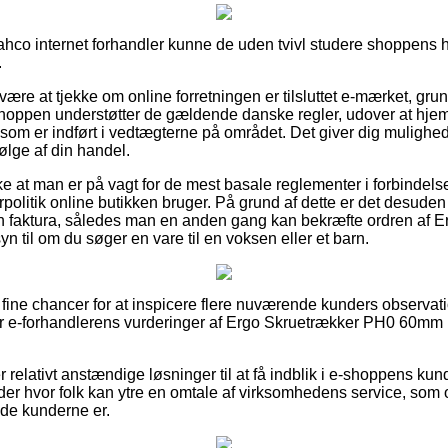
Bahco internet forhandler kunne de uden tvivl studere shoppens 
.
være at tjekke om online forretningen er tilsluttet e-mærket, gru
 shoppen understøtter de gældende danske regler, udover at hj
som er indført i vedtægterne på området. Det giver dig mulighed 
lge af din handel.
ække at man er på vagt for de mest basale reglementer i forbindel
rpolitik online butikken bruger. På grund af dette er det desude
n faktura, således man en anden gang kan bekræfte ordren af 
til om du søger en vare til en voksen eller et barn.
e fine chancer for at inspicere flere nuværende kunders observa
er e-forhandlerens vurderinger af Ergo Skruetrækker PH0 60mm 
elativt anstændige løsninger til at få indblik i e-shoppens kun
ender hvor folk kan ytre en omtale af virksomhedens service, som
lade kunderne er.