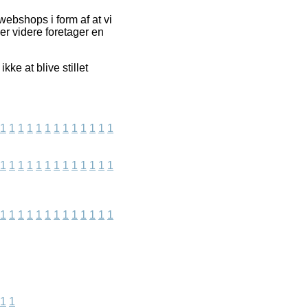
webshops i form af at vi
er videre foretager en
ke at blive stillet
1
1
1
1
1
1
1
1
1
1
1
1
1
1
1
1
1
1
1
1
1
1
1
1
1
1
1
1
1
1
1
1
1
1
1
1
1
1
1
1
1