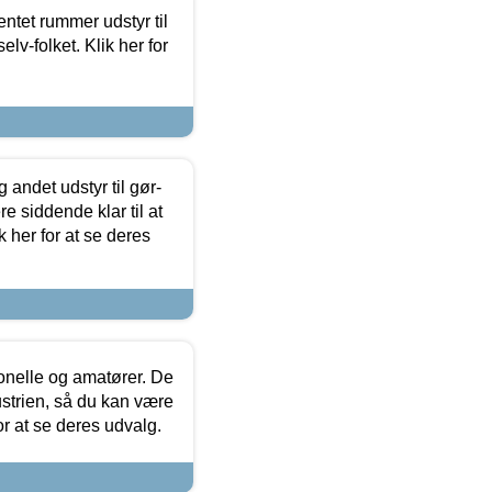
entet rummer udstyr til
lv-folket. Klik her for
 andet udstyr til gør-
 siddende klar til at
 her for at se deres
ionelle og amatører. De
strien, så du kan være
or at se deres udvalg.