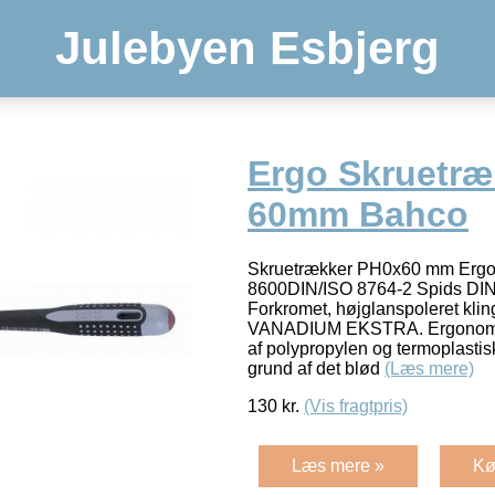
Julebyen Esbjerg
Ergo Skruetræ
60mm Bahco
Skruetrækker PH0x60 mm Ergo
8600DIN/ISO 8764-2 Spids DIN
Forkromet, højglanspoleret klin
VANADIUM EKSTRA. Ergonomis
af polypropylen og termoplasti
grund af det blød
(Læs mere)
130
kr.
(Vis fragtpris)
Læs mere »
Kø