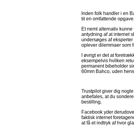
Inden folk handler i en 
tit en omfattende opgave
Et nemt alternativ kunne 
antydning af at internet
undersøges af eksperter 
oplever dilemmaer som fø
I øvrigt er det at foretr
eksempelvis hvilken retu
permanent bibeholder si
60mm Bahco, uden hensyn 
Trustpilot giver dig nogl
anbefales, at du sonder
bestilling.
Facebook yder derudover r
faktisk internet foretag
at få et indtryk af hvor g