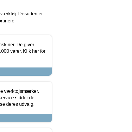
 i værktøj. Desuden er
brugere.
askiner. De giver
000 varer. Klik her for
ore værktøjsmærker.
ervice sidder der
t se deres udvalg.