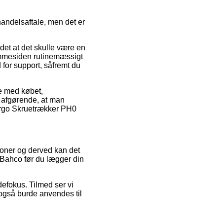
handelsaftale, men det er
ndet at det skulle være en
emmesiden rutinemæssigt
for support, såfremt du
se med købet,
n afgørende, at man
Ergo Skruetrækker PH0
tioner og derved kan det
Bahco før du lægger din
defokus. Tilmed ser vi
 også burde anvendes til