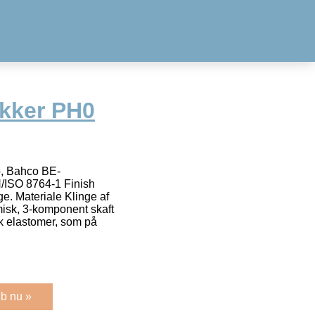
kker PH0
, Bahco BE-
/ISO 8764-1 Finish
ge. Materiale Klinge af
k, 3-komponent skaft
sk elastomer, som på
b nu »