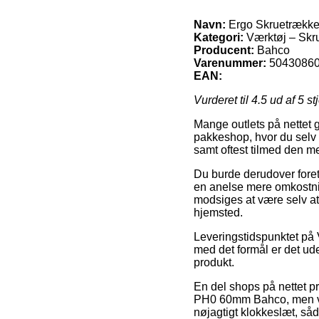
Navn:
Ergo Skruetrækk
Kategori:
Værktøj – Skr
Producent:
Bahco
Varenummer:
5043086
EAN:
Vurderet til
4.5
ud af 5 st
Mange outlets på nettet gi
pakkeshop, hvor du selv h
samt oftest tilmed den m
Du burde derudover foretr
en anelse mere omkostnin
modsiges at være selv at
hjemsted.
Leveringstidspunktet på 
med det formål er det ud
produkt.
En del shops på nettet p
PH0 60mm Bahco, men vær
nøjagtigt klokkeslæt, såd