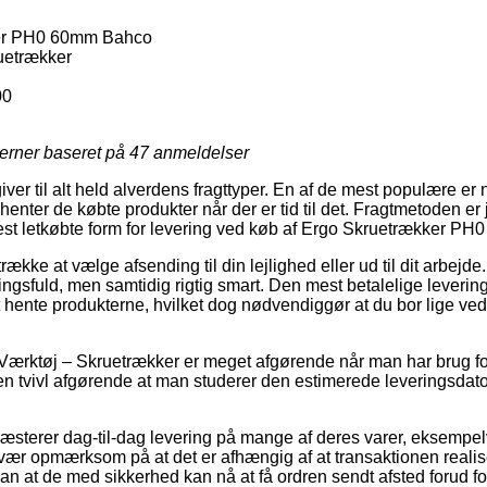
er PH0 60mm Bahco
uetrækker
00
jerner baseret på
47
anmeldelser
ver til alt held alverdens fragttyper. En af de mest populære er nu
enter de købte produkter når der er tid til det. Fragtmetoden er 
est letkøbte form for levering ved køb af Ergo Skruetrækker P
ække at vælge afsending til din lejlighed eller ud til dit arbejde.
gsfuld, men samtidig rigtig smart. Den mest betalelige leverin
 hente produkterne, hvilket dog nødvendiggør at du bor lige ved 
Værktøj – Skruetrækker er meget afgørende når man har brug for
en tvivl afgørende at man studerer den estimerede leveringsdat
ræsterer dag-til-dag levering på mange af deres varer, eksempe
 opmærksom på at det er afhængig af at transaktionen realiser
an at de med sikkerhed kan nå at få ordren sendt afsted forud fo