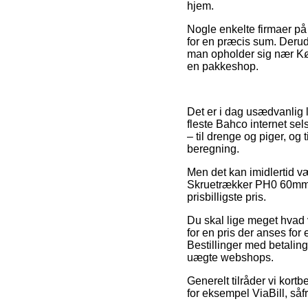
hjem.
Nogle enkelte firmaer på 
for en præcis sum. Derud
man opholder sig nær Køge
en pakkeshop.
Det er i dag usædvanlig 
fleste Bahco internet se
– til drenge og piger, o
beregning.
Men det kan imidlertid væ
Skruetrækker PH0 60mm Bah
prisbilligste pris.
Du skal lige meget hvad v
for en pris der anses for
Bestillinger med betalin
uægte webshops.
Generelt tilråder vi kort
for eksempel ViaBill, såf