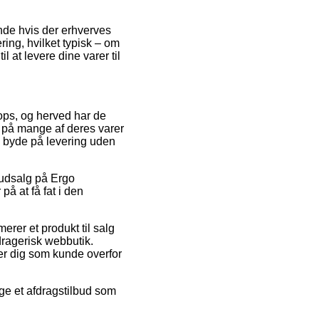
ende hvis der erhverves
ing, hvilket typisk – om
 at levere dine varer til
hops, og herved har de
 på mange af deres varer
e byde på levering uden
r udsalg på Ergo
å at få fat i den
erer et produkt til salg
edragerisk webbutik.
rer dig som kunde overfor
lge et afdragstilbud som