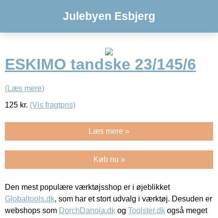
Julebyen Esbjerg
ESKIMO tandske 23/145/6
(Læs mere)
125
kr.
(Vis fragtpris)
Læs mere »
Køb nu »
Den mest populære værktøjsshop er i øjeblikket
Globaltools.dk
, som har et stort udvalg i værktøj. Desuden er
webshops som
DorchDanola.dk
og
Toolster.dk
også meget