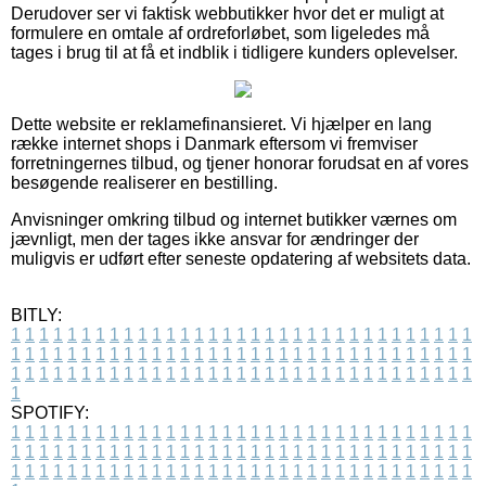
Derudover ser vi faktisk webbutikker hvor det er muligt at
formulere en omtale af ordreforløbet, som ligeledes må
tages i brug til at få et indblik i tidligere kunders oplevelser.
Dette website er reklamefinansieret. Vi hjælper en lang
række internet shops i Danmark eftersom vi fremviser
forretningernes tilbud, og tjener honorar forudsat en af vores
besøgende realiserer en bestilling.
Anvisninger omkring tilbud og internet butikker værnes om
jævnligt, men der tages ikke ansvar for ændringer der
muligvis er udført efter seneste opdatering af websitets data.
BITLY:
1
1
1
1
1
1
1
1
1
1
1
1
1
1
1
1
1
1
1
1
1
1
1
1
1
1
1
1
1
1
1
1
1
1
1
1
1
1
1
1
1
1
1
1
1
1
1
1
1
1
1
1
1
1
1
1
1
1
1
1
1
1
1
1
1
1
1
1
1
1
1
1
1
1
1
1
1
1
1
1
1
1
1
1
1
1
1
1
1
1
1
1
1
1
1
1
1
1
1
1
SPOTIFY:
1
1
1
1
1
1
1
1
1
1
1
1
1
1
1
1
1
1
1
1
1
1
1
1
1
1
1
1
1
1
1
1
1
1
1
1
1
1
1
1
1
1
1
1
1
1
1
1
1
1
1
1
1
1
1
1
1
1
1
1
1
1
1
1
1
1
1
1
1
1
1
1
1
1
1
1
1
1
1
1
1
1
1
1
1
1
1
1
1
1
1
1
1
1
1
1
1
1
1