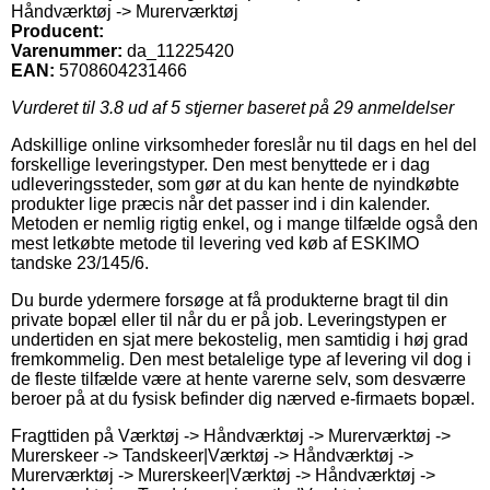
Håndværktøj -> Murerværktøj
Producent:
Varenummer:
da_11225420
EAN:
5708604231466
Vurderet til
3.8
ud af 5 stjerner baseret på
29
anmeldelser
Adskillige online virksomheder foreslår nu til dags en hel del
forskellige leveringstyper. Den mest benyttede er i dag
udleveringssteder, som gør at du kan hente de nyindkøbte
produkter lige præcis når det passer ind i din kalender.
Metoden er nemlig rigtig enkel, og i mange tilfælde også den
mest letkøbte metode til levering ved køb af ESKIMO
tandske 23/145/6.
Du burde ydermere forsøge at få produkterne bragt til din
private bopæl eller til når du er på job. Leveringstypen er
undertiden en sjat mere bekostelig, men samtidig i høj grad
fremkommelig. Den mest betalelige type af levering vil dog i
de fleste tilfælde være at hente varerne selv, som desværre
beroer på at du fysisk befinder dig nærved e-firmaets bopæl.
Fragttiden på Værktøj -> Håndværktøj -> Murerværktøj ->
Murerskeer -> Tandskeer|Værktøj -> Håndværktøj ->
Murerværktøj -> Murerskeer|Værktøj -> Håndværktøj ->