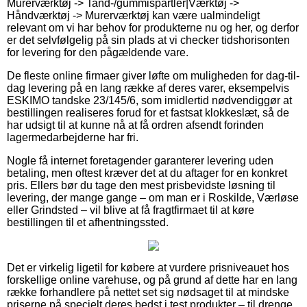
Murerværktøj -> Tand-/gummispartler|Værktøj ->
Håndværktøj -> Murerværktøj kan være ualmindeligt
relevant om vi har behov for produkterne nu og her, og derfor
er det selvfølgelig på sin plads at vi checker tidshorisonten
for levering for den pågældende vare.
De fleste online firmaer giver løfte om muligheden for dag-til-
dag levering på en lang række af deres varer, eksempelvis
ESKIMO tandske 23/145/6, som imidlertid nødvendiggør at
bestillingen realiseres forud for et fastsat klokkeslæt, så de
har udsigt til at kunne nå at få ordren afsendt forinden
lagermedarbejderne har fri.
Nogle få internet foretagender garanterer levering uden
betaling, men oftest kræver det at du aftager for en konkret
pris. Ellers bør du tage den mest prisbevidste løsning til
levering, der mange gange – om man er i Roskilde, Værløse
eller Grindsted – vil blive at få fragtfirmaet til at køre
bestillingen til et afhentningssted.
Det er virkelig ligetil for købere at vurdere prisniveauet hos
forskellige online varehuse, og på grund af dette har en lang
række forhandlere på nettet set sig nødsaget til at mindske
priserne på specielt deres bedst i test produkter – til drenge