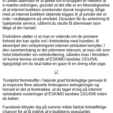
Et andet alternativ er at tjekke om e-shoppen er medlem af
e-mærke ordningen, grundet at det ofte er en tilkendegivelse
af at internet butikken anerkender dansk lovgivning, tillige
med at internet butikken løbende kigges til af jurister der er
inde i vedtægterne på området. Desuden får du anledning til
hjælpende service, såfremt du skulle få dilemmaer som
følge af din handel.
Endvidere støtter vi at man er vidende om de primære
forhold der kan spille ind i forbindelse med handlen, til
eksempel den ombytningsret internet selskabet benytter. I
den sammenhæng er det ydermere relevant, at man når som
helst bibeholder sin ordrekvittering, således man i fremtiden
vil kunne bevise sit køb af ESKIMO tandske 23/145/6,
ligegyldigt om du skal købe en gave til en dreng eller pige.
Trustpilot fremskaffer i højeste grad fordelagtige genveje til
at inspicere flere aktuelle forbrugeres betragtninger og
herved er det at foretrække, at du tager et kig på internet
selskabets vurderinger af ESKIMO tandske 23/145/6 inden
du køber.
Facebook tilbyder dig på samme måde faktisk fortræffelige
chancer for at få indtryk af e-butikkens popularitet.