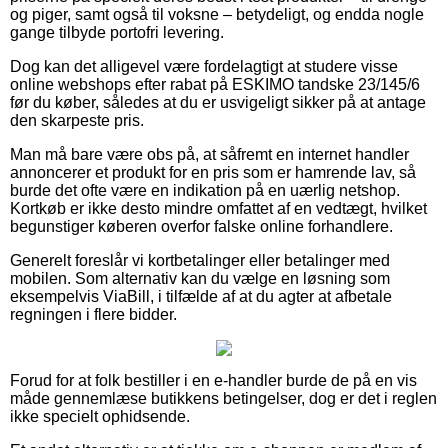
og piger, samt også til voksne – betydeligt, og endda nogle
gange tilbyde portofri levering.
Dog kan det alligevel være fordelagtigt at studere visse
online webshops efter rabat på ESKIMO tandske 23/145/6
før du køber, således at du er usvigeligt sikker på at antage
den skarpeste pris.
Man må bare være obs på, at såfremt en internet handler
annoncerer et produkt for en pris som er hamrende lav, så
burde det ofte være en indikation på en uærlig netshop.
Kortkøb er ikke desto mindre omfattet af en vedtægt, hvilket
begunstiger køberen overfor falske online forhandlere.
Generelt foreslår vi kortbetalinger eller betalinger med
mobilen. Som alternativ kan du vælge en løsning som
eksempelvis ViaBill, i tilfælde af at du agter at afbetale
regningen i flere bidder.
Forud for at folk bestiller i en e-handler burde de på en vis
måde gennemlæse butikkens betingelser, dog er det i reglen
ikke specielt ophidsende.