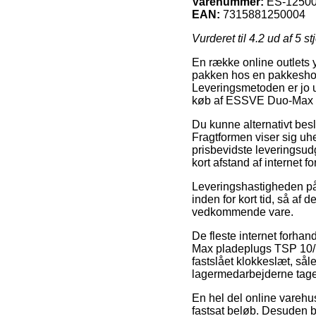
Varenummer:
ES-1250
EAN:
7315881250004
Vurderet til
4.2
ud af 5 st
En række online outlets yd
pakken hos en pakkeshop, 
Leveringsmetoden er jo u
køb af ESSVE Duo-Max p
Du kunne alternativt beslu
Fragtformen viser sig uh
prisbevidste leveringsudga
kort afstand af internet f
Leveringshastigheden på
inden for kort tid, så af
vedkommende vare.
De fleste internet forha
Max pladeplugs TSP 10/75
fastslået klokkeslæt, såle
lagermedarbejderne tage
En hel del online varehus
fastsat beløb. Desuden bø