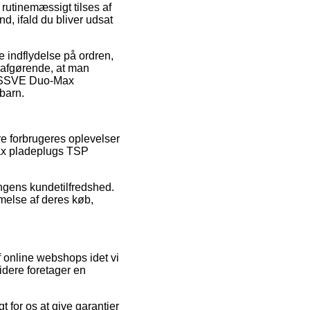
 rutinemæssigt tilses af
nd, ifald du bliver udsat
e indflydelse på ordren,
 afgørende, at man
f ESSVE Duo-Max
barn.
re forbrugeres oplevelser
Max pladeplugs TSP
ingens kundetilfredshed.
melse af deres køb,
 online webshops idet vi
idere foretager en
 for os at give garantier