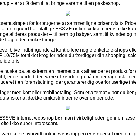
up – er at få dem til at bringe varerne til en pakkeshop.
tremt simpelt for forbrugerne at sammenligne priser (via fx Pric
g af den grund har utallige ESSVE online virksomheder ikke ku
ge af deres produkter – til børn og babyer, samt til kvinder og
de fragt uden omkostninger.
gevel blive indbringende at kontrollere nogle enkelte e-shops e
0/75M forniklet krog forinden du færdiggør din shopping, såle
elige pris.
 huske på, at såfremt en internet butik afhænder et produkt fo
købt, er det undertiden være et kendetegn på en bedragerisk inte
luderet i en foranstaltning, der garanterer dig overfor uærlige int
illinger med kort eller mobilbetaling. Som et alternativ bør du ben
r du ønsker at dække omkostningerne over en periode.
n ESSVE internet webshop bør man i virkeligheden gennemlæs
 ofte ikke super interessant.
or være at se hvorvidt online webshoppen er e-mærket medlem, 