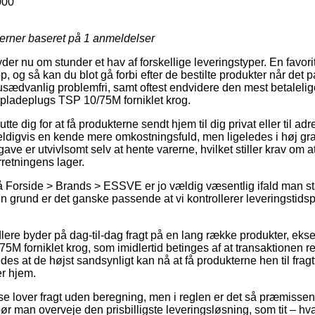
000
jerner baseret på
1
anmeldelser
er nu om stunder et hav af forskellige leveringstyper. En favorit e
og så kan du blot gå forbi efter de bestilte produkter når det p
sædvanlig problemfri, samt oftest endvidere den mest betalelige
ladeplugs TSP 10/75M forniklet krog.
tte dig for at få produkterne sendt hjem til dig privat eller til ad
eldigvis en kende mere omkostningsfuld, men ligeledes i høj gr
ve er utvivlsomt selv at hente varerne, hvilket stiller krav om at
orretningens lager.
 Forside > Brands > ESSVE er jo vældig væsentlig ifald man st
 den grund er det ganske passende at vi kontrollerer leveringstids
ndlere byder på dag-til-dag fragt på en lang række produkter, 
M forniklet krog, som imidlertid betinges af at transaktionen re
des at de højst sandsynligt kan nå at få produkterne hen til fragtf
r hjem.
e lover fragt uden beregning, men i reglen er det så præmissen 
r man overveje den prisbilligste leveringsløsning, som tit – hva