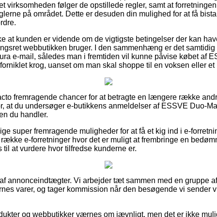
net virksomheden følger de opstillede regler, samt at forretningen
reglerne på området. Dette er desuden din mulighed for at få bista
rdre.
ække at kunden er vidende om de vigtigste betingelser der kan hav
ingsret webbutikken bruger. I den sammenhæng er det samtidig
tura e-mail, således man i fremtiden vil kunne påvise købet a
rniklet krog, uanset om man skal shoppe til en voksen eller et 
facto fremragende chancer for at betragte en længere række and
g for, at du undersøger e-butikkens anmeldelser af ESSVE Duo-
den du handler.
ige super fremragende muligheder for at få et kig ind i e-forretn
række e-forretninger hvor det er muligt at frembringe en bedøm
s til at vurdere hvor tilfredse kunderne er.
t af annonceindtægter. Vi arbejder tæt sammen med en gruppe af
rnes varer, og tager kommission når den besøgende vi sender v
ukter og webbutikker værnes om jævnligt, men det er ikke muligt