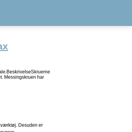
ax
iale.BeskrivelseSkruerne
et. Messingskruen har
 i værktøj. Desuden er