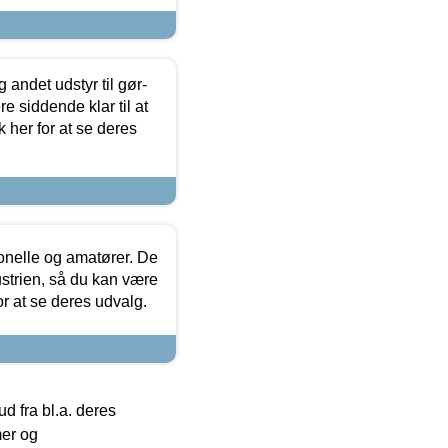
 andet udstyr til gør-
 siddende klar til at
 her for at se deres
ionelle og amatører. De
strien, så du kan være
or at se deres udvalg.
 fra bl.a. deres
mer og