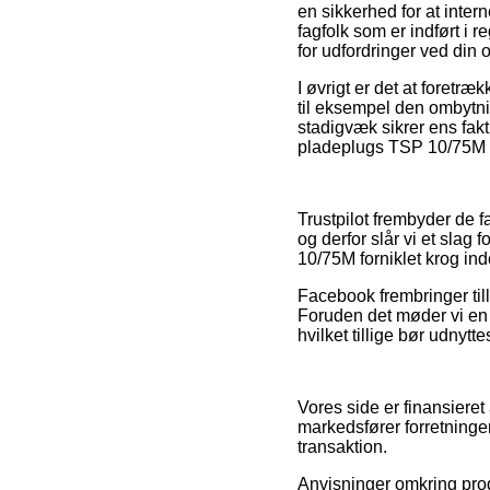
en sikkerhed for at inter
fagfolk som er indført i 
for udfordringer ved din o
I øvrigt er det at foretr
til eksempel den ombytn
stadigvæk sikrer ens fak
pladeplugs TSP 10/75M fo
Trustpilot frembyder de 
og derfor slår vi et sla
10/75M forniklet krog in
Facebook frembringer till
Foruden det møder vi en 
hvilket tillige bør udnytte
Vores side er finansiere
markedsfører forretninge
transaktion.
Anvisninger omkring prod