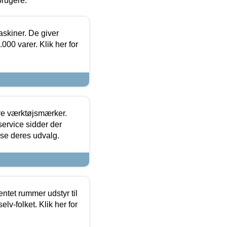
brugere.
askiner. De giver
000 varer. Klik her for
ore værktøjsmærker.
ervice sidder der
t se deres udvalg.
entet rummer udstyr til
lv-folket. Klik her for