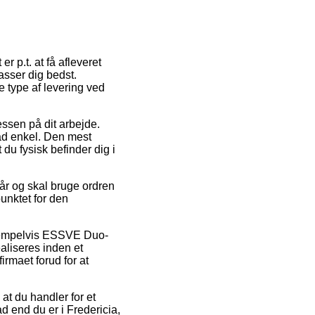
r p.t. at få afleveret
asser dig bedst.
 type af levering ved
ressen på dit arbejde.
ad enkel. Den mest
 du fysisk befinder dig i
år og skal bruge ordren
punktet for den
eksempelvis ESSVE Duo-
aliseres inden et
irmaet forud for at
at du handler for et
d end du er i Fredericia,