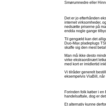
Smørumnedre eller Hinner
Det er jo efterhånden eks
internet virksomheder, o
nedsætte priserne på man
endda nogle gange tilby
Til gengæld kan det alli
Duo-Max pladeplugs TSP 1
skaffe sig den mest betal
Man må ikke desto mindre
virke ekstraordinært let
med kort er imidlertid ink
Vi tilråder generelt best
eksempelvis ViaBill, nå
Forinden folk køber i e
handelsaftale, dog er det
Et alternativ kunne derf