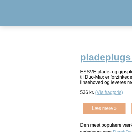
pladeplugs 
ESSVE plade- og gipsplu
til Duo-Max er forzinked
linsehoved og leveres m
536
kr.
(Vis fragtpris)
Læs mere »
Den mest populære værkt