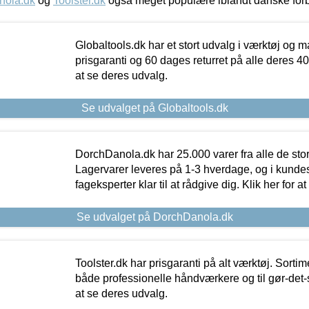
nola.dk
og
Toolster.dk
også meget populære iblandt danske for
Globaltools.dk har et stort udvalg i værktøj og m
prisgaranti og 60 dages returret på alle deres 40.
at se deres udvalg.
Se udvalget på Globaltools.dk
DorchDanola.dk har 25.000 varer fra alle de st
Lagervarer leveres på 1-3 hverdage, og i kundes
fageksperter klar til at rådgive dig. Klik her for a
Se udvalget på DorchDanola.dk
Toolster.dk har prisgaranti på alt værktøj. Sortim
både professionelle håndværkere og til gør-det-se
at se deres udvalg.