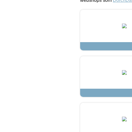
webshops som
DorchDa