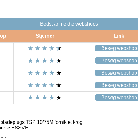
Bedst anmeldte webshops
op
Stjerner
Link
Besøg webshop
Besøg webshop
Besøg webshop
Besøg webshop
Besøg webshop
adeplugs TSP 10/75M forniklet krog
ands > ESSVE