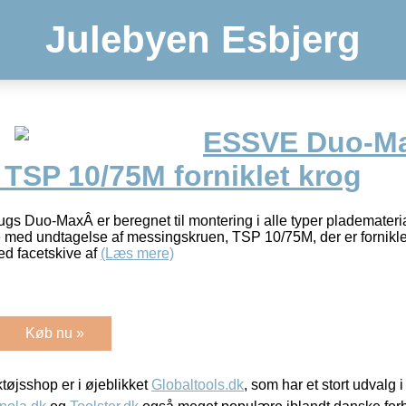
Julebyen Esbjerg
ESSVE Duo-M
TSP 10/75M forniklet krog
gs Duo-MaxÂ er beregnet til montering i alle typer plademater
e med undtagelse af messingskruen, TSP 10/75M, der er fornikl
ed facetskive af
(Læs mere)
Køb nu »
øjsshop er i øjeblikket
Globaltools.dk
, som har et stort udvalg