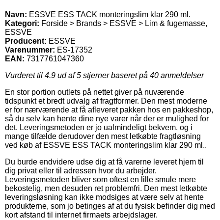
Navn:
ESSVE ESS TACK monteringslim klar 290 ml.
Kategori:
Forside > Brands > ESSVE > Lim & fugemasse,
ESSVE
Producent:
ESSVE
Varenummer:
ES-17352
EAN:
7317761047360
Vurderet til
4.9
ud af 5 stjerner baseret på
40
anmeldelser
En stor portion outlets på nettet giver på nuværende
tidspunkt et bredt udvalg af fragtformer. Den mest moderne
er for nærværende at få afleveret pakken hos en pakkeshop,
så du selv kan hente dine nye varer når der er mulighed for
det. Leveringsmetoden er jo ualmindeligt bekvem, og i
mange tilfælde derudover den mest letkøbte fragtløsning
ved køb af ESSVE ESS TACK monteringslim klar 290 ml..
Du burde endvidere udse dig at få varerne leveret hjem til
dig privat eller til adressen hvor du arbejder.
Leveringsmetoden bliver som oftest en lille smule mere
bekostelig, men desuden ret problemfri. Den mest letkøbte
leveringsløsning kan ikke modsiges at være selv at hente
produkterne, som jo betinges af at du fysisk befinder dig med
kort afstand til internet firmaets arbejdslager.