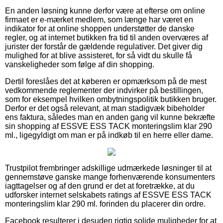
En anden løsning kunne derfor være at efterse om online
firmaet er e-mærket medlem, som længe har været en
indikator for at online shoppen understøtter de danske
regler, og at internet butikken fra tid til anden overværes af
jurister der forstår de gældende regulativer. Det giver dig
mulighed for at blive assisteret, for så vidt du skulle få
vanskeligheder som følge af din shopping.
Dertil foreslåes det at køberen er opmærksom på de mest
vedkommende reglementer der indvirker på bestillingen,
som for eksempel hvilken ombytningspolitik butikken bruger.
Derfor er det også relevant, at man stadigvæk bibeholder
ens faktura, således man en anden gang vil kunne bekræfte
sin shopping af ESSVE ESS TACK monteringslim klar 290
ml., ligegyldigt om man er på indkøb til en herre eller dame.
Trustpilot frembringer adskillige udmærkede løsninger til at
gennemstøve ganske mange forhenværende konsumenters
iagttagelser og af den grund er det at foretrække, at du
udforsker internet selskabets ratings af ESSVE ESS TACK
monteringslim klar 290 ml. forinden du placerer din ordre.
Facebook resulterer i desuden rigtig solide muligheder for at