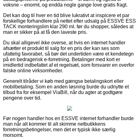
voksne – enormt, og endda nogle gange love gratis fragt.
Det kan dog til hver en tid blive lukrativt at inspicere et par
forskellige forhandlere på nettet efter udsalg på ESSVE ESS
TACK monteringslim klar 290 ml. før du shopper, således at
man er sikker på at få den laveste pris.
Du skal alligevel ikke overse, at hvis en internet handler
afsætter et produkt til salg for en pris der kan ses som
ufattelig favorabel, så bør det undertiden være et kendetegn
på en bedragerisk e-forretning. Betalinger med kort er
imidlertid indbefattet af et regelsæt, som forsvarer en overfor
falske online virksomheder.
Generelt tilråder vi køb med gængse betalingskort eller
mobilbetaling. Som en anden løsning burde du udnytte et
tilbud fra for eksempel ViaBill, når du agter at godtgøre
pengene over tid.
Før nogen handler hos en ESSVE internet forhandler burde
man når alt kommer til alt skimme netbutikkens
forretningsbetingelser, men det er typisk ikke særlig
morsomt.