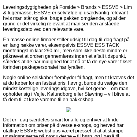
Leveringsdygtigheden på Forside > Brands > ESSVE > Lim
& fugemasse, ESSVE er selvfølgelig usædvanlig relevant
hvis man står og skal bruge pakken omgående, og af den
grund er det virkelig relevant at man ser den anslåede
leveringsdato ved den relevante vare.
En masse online firmaer stiller udsigt til dag-til-dag fragt på
en lang række varer, eksempelvis ESSVE ESS TACK
monteringslim klar 290 ml., men som ikke desto mindre er
påkrævet at ordren gennemføres inden et aftalt tidspunkt,
således at de har mulighed for at nå at få de nye varer fikset
forinden pakkepersonalet har fyraften.
Nogle online selskaber frembyder fri fragt, men tit kræves det
at du køber for en fastsat pris. I øvrigt burde du vælge den
mindst kostelige leveringsudgave, hvilket gerne – om man
opholder sig i Vejle, Kalundborg eller Støvring – vil blive at
få dem til at køre varerne til en pakkeshop.
Det er i dag særdeles smart for alle og enhver at finde
information om priser på diverse e-shops, og herved har
utallige ESSVE webshops været presset til at at stampe
udsalgspriserne på produkterne – til børn, og ligeså til