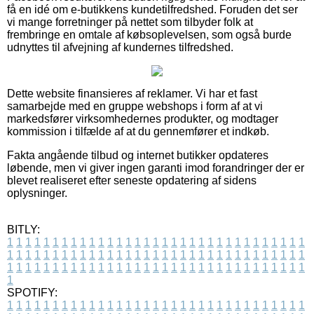
få en idé om e-butikkens kundetilfredshed. Foruden det ser
vi mange forretninger på nettet som tilbyder folk at
frembringe en omtale af købsoplevelsen, som også burde
udnyttes til afvejning af kundernes tilfredshed.
Dette website finansieres af reklamer. Vi har et fast
samarbejde med en gruppe webshops i form af at vi
markedsfører virksomhedernes produkter, og modtager
kommission i tilfælde af at du gennemfører et indkøb.
Fakta angående tilbud og internet butikker opdateres
løbende, men vi giver ingen garanti imod forandringer der er
blevet realiseret efter seneste opdatering af sidens
oplysninger.
BITLY:
1
1
1
1
1
1
1
1
1
1
1
1
1
1
1
1
1
1
1
1
1
1
1
1
1
1
1
1
1
1
1
1
1
1
1
1
1
1
1
1
1
1
1
1
1
1
1
1
1
1
1
1
1
1
1
1
1
1
1
1
1
1
1
1
1
1
1
1
1
1
1
1
1
1
1
1
1
1
1
1
1
1
1
1
1
1
1
1
1
1
1
1
1
1
1
1
1
1
1
1
SPOTIFY:
1
1
1
1
1
1
1
1
1
1
1
1
1
1
1
1
1
1
1
1
1
1
1
1
1
1
1
1
1
1
1
1
1