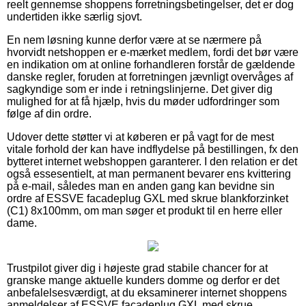
reelt gennemse shoppens forretningsbetingelser, det er dog
undertiden ikke særlig sjovt.
En nem løsning kunne derfor være at se nærmere på
hvorvidt netshoppen er e-mærket medlem, fordi det bør være
en indikation om at online forhandleren forstår de gældende
danske regler, foruden at forretningen jævnligt overvåges af
sagkyndige som er inde i retningslinjerne. Det giver dig
mulighed for at få hjælp, hvis du møder udfordringer som
følge af din ordre.
Udover dette støtter vi at køberen er på vagt for de mest
vitale forhold der kan have indflydelse på bestillingen, fx den
bytteret internet webshoppen garanterer. I den relation er det
også essesentielt, at man permanent bevarer ens kvittering
på e-mail, således man en anden gang kan bevidne sin
ordre af ESSVE facadeplug GXL med skrue blankforzinket
(C1) 8x100mm, om man søger et produkt til en herre eller
dame.
Trustpilot giver dig i højeste grad stabile chancer for at
granske mange aktuelle kunders domme og derfor er det
anbefalelsesværdigt, at du eksaminerer internet shoppens
anmeldelser af ESSVE facadeplug GXL med skrue