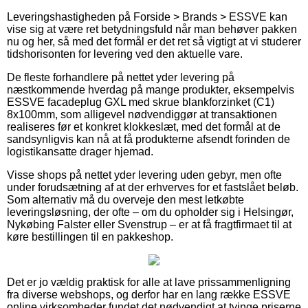
Leveringshastigheden på Forside > Brands > ESSVE kan
vise sig at være ret betydningsfuld når man behøver pakken
nu og her, så med det formål er det ret så vigtigt at vi studerer
tidshorisonten for levering ved den aktuelle vare.
De fleste forhandlere på nettet yder levering på
næstkommende hverdag på mange produkter, eksempelvis
ESSVE facadeplug GXL med skrue blankforzinket (C1)
8x100mm, som alligevel nødvendiggør at transaktionen
realiseres før et konkret klokkeslæt, med det formål at de
sandsynligvis kan nå at få produkterne afsendt forinden de
logistikansatte drager hjemad.
Visse shops på nettet yder levering uden gebyr, men ofte
under forudsætning af at der erhverves for et fastslået beløb.
Som alternativ må du overveje den mest letkøbte
leveringsløsning, der ofte – om du opholder sig i Helsingør,
Nykøbing Falster eller Svenstrup – er at få fragtfirmaet til at
køre bestillingen til en pakkeshop.
Det er jo vældig praktisk for alle at lave prissammenligning
fra diverse webshops, og derfor har en lang række ESSVE
online virksomheder fundet det nødvendigt at tvinge priserne