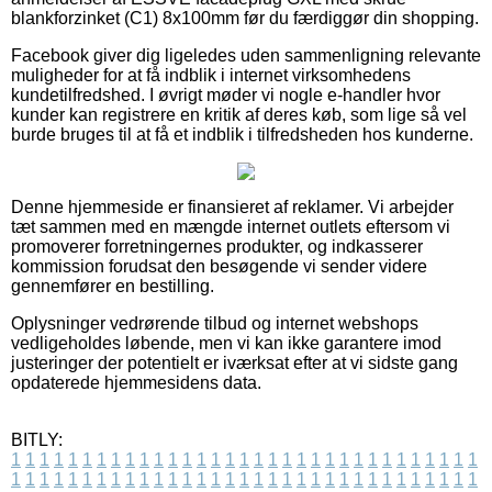
blankforzinket (C1) 8x100mm før du færdiggør din shopping.
Facebook giver dig ligeledes uden sammenligning relevante
muligheder for at få indblik i internet virksomhedens
kundetilfredshed. I øvrigt møder vi nogle e-handler hvor
kunder kan registrere en kritik af deres køb, som lige så vel
burde bruges til at få et indblik i tilfredsheden hos kunderne.
Denne hjemmeside er finansieret af reklamer. Vi arbejder
tæt sammen med en mængde internet outlets eftersom vi
promoverer forretningernes produkter, og indkasserer
kommission forudsat den besøgende vi sender videre
gennemfører en bestilling.
Oplysninger vedrørende tilbud og internet webshops
vedligeholdes løbende, men vi kan ikke garantere imod
justeringer der potentielt er iværksat efter at vi sidste gang
opdaterede hjemmesidens data.
BITLY:
1
1
1
1
1
1
1
1
1
1
1
1
1
1
1
1
1
1
1
1
1
1
1
1
1
1
1
1
1
1
1
1
1
1
1
1
1
1
1
1
1
1
1
1
1
1
1
1
1
1
1
1
1
1
1
1
1
1
1
1
1
1
1
1
1
1