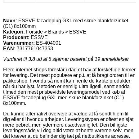
Navn:
ESSVE facadeplug GXL med skrue blankforzinket
(C1) 8x100mm
Kategori:
Forside > Brands > ESSVE
Producent:
ESSVE
Varenummer:
ES-404001
EAN:
7317761047353
Vurderet til
3.8
ud af 5 stjerner baseret på
19
anmeldelser
Flere internet shops foreslår i dag et hav af forskellige former
for levering. Det mest populære er p.t. at få bragt ordren til en
pakkeshop, hvor du så nemt kan hente de købte produkter
når du har lyst. Metoden er nemlig ultra ligetil, samt endda
tilmed den mest prisbevidste leveringsmodel ved køb af
ESSVE facadeplug GXL med skrue blankforzinket (C1)
8x100mm.
Du kunne alternativt overveje at vælge at få sendt hjem til
dig eller til hvor du arbejder. Leveringstypen er oftest en sjat
mere pebret, men ydermere usædvanlig let. Den billigste
leveringsmåde vil dog altid være at hente varerne selv, men
det kræver at du befinder dig tæt på netbutikkens adresse.