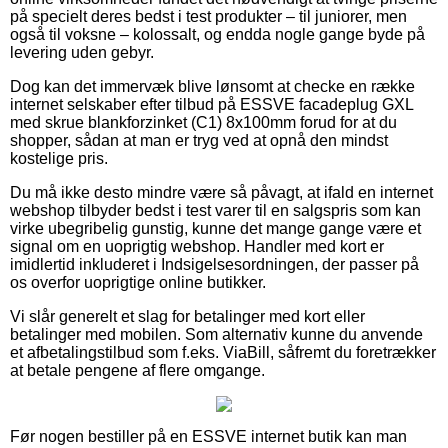
på specielt deres bedst i test produkter – til juniorer, men
også til voksne – kolossalt, og endda nogle gange byde på
levering uden gebyr.
Dog kan det immervæk blive lønsomt at checke en række
internet selskaber efter tilbud på ESSVE facadeplug GXL
med skrue blankforzinket (C1) 8x100mm forud for at du
shopper, sådan at man er tryg ved at opnå den mindst
kostelige pris.
Du må ikke desto mindre være så påvagt, at ifald en internet
webshop tilbyder bedst i test varer til en salgspris som kan
virke ubegribelig gunstig, kunne det mange gange være et
signal om en uoprigtig webshop. Handler med kort er
imidlertid inkluderet i Indsigelsesordningen, der passer på
os overfor uoprigtige online butikker.
Vi slår generelt et slag for betalinger med kort eller
betalinger med mobilen. Som alternativ kunne du anvende
et afbetalingstilbud som f.eks. ViaBill, såfremt du foretrækker
at betale pengene af flere omgange.
Før nogen bestiller på en ESSVE internet butik kan man