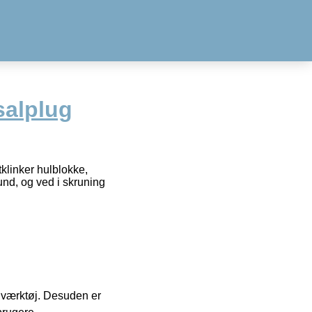
salplug
tklinker hulblokke,
und, og ved i skruning
 i værktøj. Desuden er