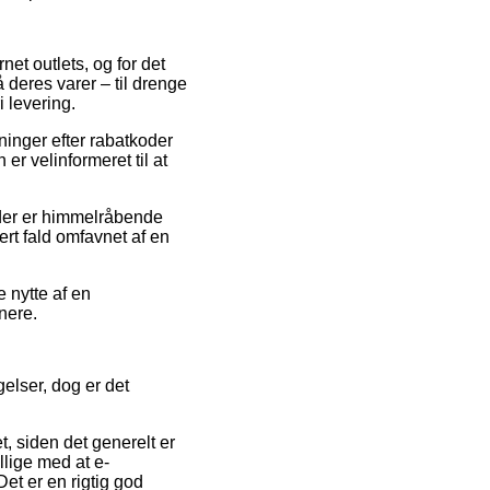
net outlets, og for det
deres varer – til drenge
 levering.
tninger efter rabatkoder
r velinformeret til at
s der er himmelråbende
ert fald omfavnet af en
e nytte af en
enere.
elser, dog er det
, siden det generelt er
llige med at e-
Det er en rigtig god