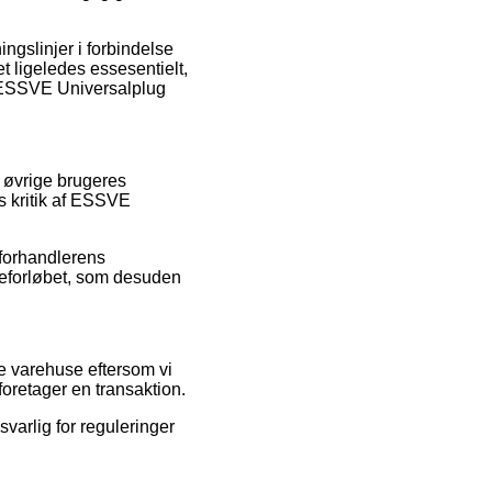
ngslinjer i forbindelse
 ligeledes essesentielt,
f ESSVE Universalplug
e øvrige brugeres
s kritik af ESSVE
 forhandlerens
dreforløbet, som desuden
ne varehuse eftersom vi
oretager en transaktion.
svarlig for reguleringer