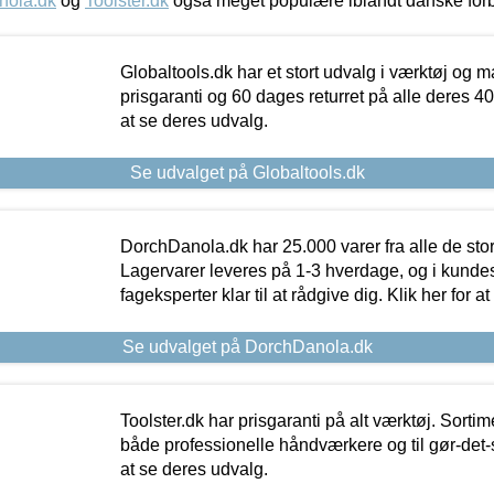
nola.dk
og
Toolster.dk
også meget populære iblandt danske for
Globaltools.dk har et stort udvalg i værktøj og m
prisgaranti og 60 dages returret på alle deres 40.
at se deres udvalg.
Se udvalget på Globaltools.dk
DorchDanola.dk har 25.000 varer fra alle de st
Lagervarer leveres på 1-3 hverdage, og i kundes
fageksperter klar til at rådgive dig. Klik her for a
Se udvalget på DorchDanola.dk
Toolster.dk har prisgaranti på alt værktøj. Sortim
både professionelle håndværkere og til gør-det-se
at se deres udvalg.