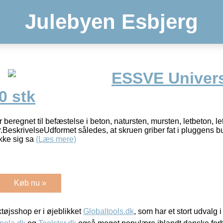
Julebyen Esbjerg
ESSVE Univer
0 stk
eregnet til befæstelse i beton, natursten, mursten, letbeton, le
.BeskrivelseUdformet således, at skruen griber fat i pluggens b
ække sig sa
(Læs mere)
Køb nu »
øjsshop er i øjeblikket
Globaltools.dk
, som har et stort udvalg