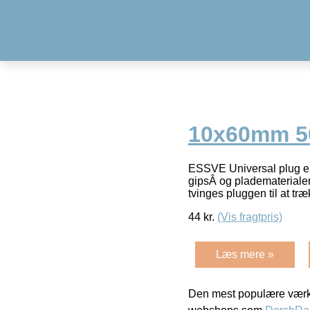
10x60mm 5
ESSVE Universal plug er b
gipsÂ og pladematerialer
tvinges pluggen til at tr
44
kr.
(Vis fragtpris)
Læs mere »
Den mest populære værkt