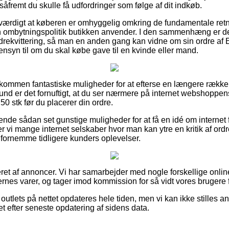
d, såfremt du skulle få udfordringer som følge af dit indkøb.
sværdigt at køberen er omhyggelig omkring de fundamentale retni
 ombytningspolitik butikken anvender. I den sammenhæng er det
ordrekvittering, så man en anden gang kan vidne om sin ordre a
syn til om du skal købe gave til en kvinde eller mand.
uldkommen fantastiske muligheder for at efterse en længere rækk
und er det fornuftigt, at du ser nærmere på internet webshoppen
 stk før du placerer din ordre.
rende sådan set gunstige muligheder for at få en idé om internet
r vi mange internet selskaber hvor man kan ytre en kritik af or
at fornemme tidligere kunders oplevelser.
eret af annoncer. Vi har samarbejder med nogle forskellige onli
rnes varer, og tager imod kommission for så vidt vores brugere f
utlets på nettet opdateres hele tiden, men vi kan ikke stilles an
t efter seneste opdatering af sidens data.