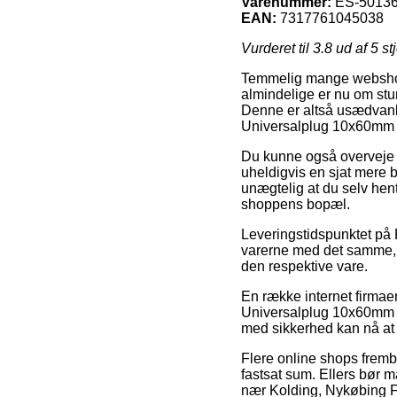
Varenummer:
ES-5013
EAN:
7317761045038
Vurderet til
3.8
ud af 5 st
Temmelig mange webshop
almindelige er nu om stun
Denne er altså usædvanl
Universalplug 10x60mm 
Du kunne også overveje at
uheldigvis en sjat mere b
unægtelig at du selv hente
shoppens bopæl.
Leveringstidspunktet på 
varerne med det samme, s
den respektive vare.
En række internet firmae
Universalplug 10x60mm 50 
med sikkerhed kan nå at 
Flere online shops fremby
fastsat sum. Ellers bør m
nær Kolding, Nykøbing Fal