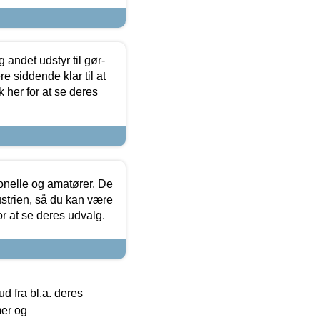
 andet udstyr til gør-
 siddende klar til at
 her for at se deres
ionelle og amatører. De
strien, så du kan være
or at se deres udvalg.
 fra bl.a. deres
mer og