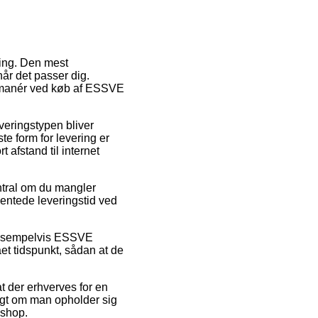
ing. Den mest
år det passer dig.
gsmanér ved køb af ESSVE
everingstypen bliver
e form for levering er
 afstand til internet
ntral om du mangler
ventede leveringstid ved
, eksempelvis ESSVE
et tidspunkt, sådan at de
at der erhverves for en
digt om man opholder sig
eshop.