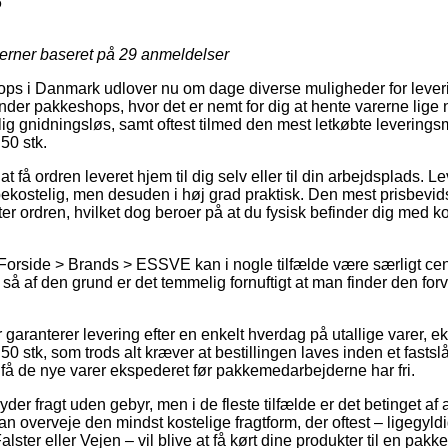
6
jerner baseret på
29
anmeldelser
s i Danmark udlover nu om dage diverse muligheder for lever
der pakkeshops, hvor det er nemt for dig at hente varerne lige n
ig gnidningsløs, samt oftest tilmed den mest letkøbte leverin
50 stk.
 få ordren leveret hjem til dig selv eller til din arbejdsplads. L
ekostelig, men desuden i høj grad praktisk. Den mest prisbevidst
r ordren, hvilket dog beroer på at du fysisk befinder dig med kort
Forside > Brands > ESSVE kan i nogle tilfælde være særligt ce
å af den grund er det temmelig fornuftigt at man finder den for
r garanterer levering efter en enkelt hverdag på utallige varer
stk, som trods alt kræver at bestillingen laves inden et fastslå
få de nye varer ekspederet før pakkemedarbejderne har fri.
der fragt uden gebyr, men i de fleste tilfælde er det betinget af 
an overveje den mindst kostelige fragtform, der oftest – ligegyl
ster eller Vejen – vil blive at få kørt dine produkter til en pakk