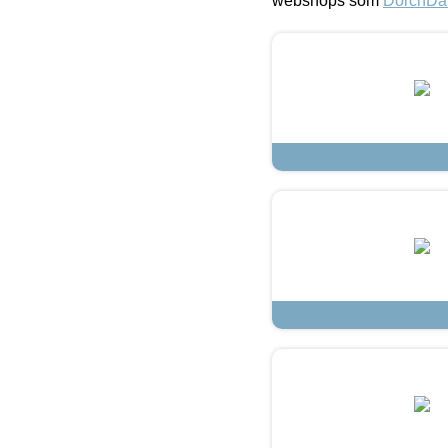
webshops som
DorchDa