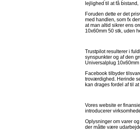
lejlighed til at få bistan
Foruden dette er det pri
med handlen, som fx den
at man altid sikrer ens 
10x60mm 50 stk, uden hen
Trustpilot resulterer i f
synspunkter og af den gr
Universalplug 10x60mm 50
Facebook tilbyder tilsva
troværdighed. Herinde se
kan drages fordel af til 
Vores website er finansi
introducerer virksomhede
Oplysninger om varer og o
der måtte være udarbejde