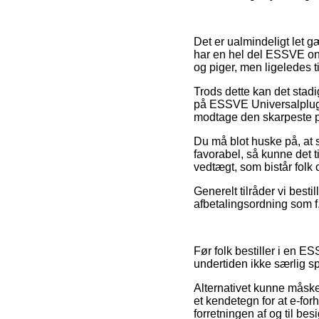
Det er ualmindeligt let g
har en hel del ESSVE onl
og piger, men ligeledes 
Trods dette kan det stadi
på ESSVE Universalplug 1
modtage den skarpeste p
Du må blot huske på, at 
favorabel, så kunne det t
vedtægt, som bistår folk 
Generelt tilråder vi best
afbetalingsordning som f.e
Før folk bestiller i en 
undertiden ikke særlig 
Alternativet kunne måske
et kendetegn for at e-fo
forretningen af og til bes