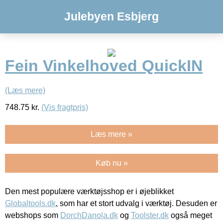
Julebyen Esbjerg
Fein Vinkelhoved QuickIN
(Læs mere)
748.75
kr.
(Vis fragtpris)
Læs mere »
Køb nu »
Den mest populære værktøjsshop er i øjeblikket
Globaltools.dk
, som har et stort udvalg i værktøj. Desuden er
webshops som
DorchDanola.dk
og
Toolster.dk
også meget