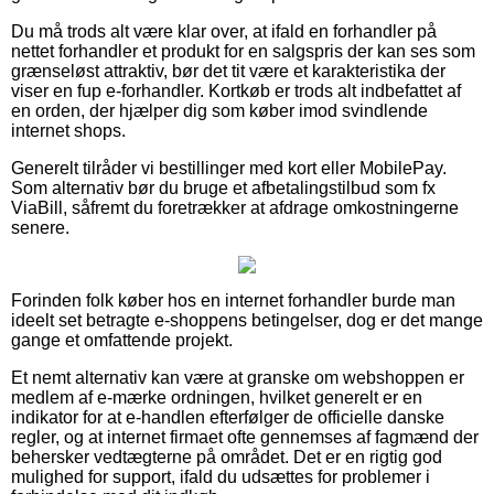
Du må trods alt være klar over, at ifald en forhandler på
nettet forhandler et produkt for en salgspris der kan ses som
grænseløst attraktiv, bør det tit være et karakteristika der
viser en fup e-forhandler. Kortkøb er trods alt indbefattet af
en orden, der hjælper dig som køber imod svindlende
internet shops.
Generelt tilråder vi bestillinger med kort eller MobilePay.
Som alternativ bør du bruge et afbetalingstilbud som fx
ViaBill, såfremt du foretrækker at afdrage omkostningerne
senere.
Forinden folk køber hos en internet forhandler burde man
ideelt set betragte e-shoppens betingelser, dog er det mange
gange et omfattende projekt.
Et nemt alternativ kan være at granske om webshoppen er
medlem af e-mærke ordningen, hvilket generelt er en
indikator for at e-handlen efterfølger de officielle danske
regler, og at internet firmaet ofte gennemses af fagmænd der
behersker vedtægterne på området. Det er en rigtig god
mulighed for support, ifald du udsættes for problemer i