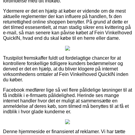
forbindelse med dit indkøb.
Ydermere er det en hjælp at køber er vidende om de mest
aktuelle reglementer der kan influere på handlen, fx den
returrettighed online shoppen benytter. På grund af dette er
det tilmed essesentielt, at man stadig sikrer ens kvittering på
e-mail, så man senere kan påvise købet af Fein Vinkelhoved
QuickIN, hvad end du skal købe til en herre eller dame.
Trustpilot fremskaffer fuldt ud fordelagtige chancer for at
kontrollere forskellige tidligere kunders bedømmelser og
derved er det en hjælp, at du bliver klogere på internet
virksomhedens omtaler af Fein Vinkelhoved QuickIN inden
du køber.
Facebook medfører lige så vel flere pålidelige løsninger til at
få indblik i e-firmaets pålidelighed. Herinde ses mange
internet handler hvor det er muligt at sammensætte en
anmeldelse af deres køb, som tilmed må benyttes til at få et
indblik i hvor glade kunderne er.
Denne hjemmeside er finansieret af reklamer. Vi har tætte