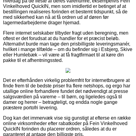
hverdag på de fleste af deres varenumre, eksempelvis Fein
Vinkelhoved QuickIN, men som imidlertid er betinget af at
bestillingen realiseres forinden et bestemt tidspunkt, så de
med sikkerhed kan nå at få ordren ud af døren før
lagermedarbejderne drager hjemad.
Flere internet selskaber tilbyder fragt uden beregning, men
oftest er det forudsat at du handler for et præcist beløb.
Alternativt burde man tage den prisbilligste leveringsmanér,
hvilket i mange tilfælde – om du befinder sig i Esbjerg, Skive
eller Humlebæk – vil være at få fragtfirmaet til at køre din
pakke til et afhentningssted.
Det er efterhånden virkelig problemfrit for internetbrugere at
finde frem til de bedste priser fra flere netshops, og ergo har
utallige online forhandlere fundet det nødvendigt at presse
salgsværdien på varerne – til børn, og ligeledes også til
damer og herrer – betragteligt, og endda nogle gange
præstere portofri levering.
Dog kan det immervæk vise sig gunstigt at efterse en række
online virksomheder efter rabatkoder på Fein Vinkelhoved
QuickIN forinden du placerer ordren, således at du er
garanteret at antage den billigste pris.