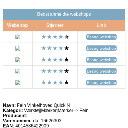
Bedst anmeldte webshops
Webshop
Stjerner
Link
Besøg webshop
Besøg webshop
Besøg webshop
Besøg webshop
Besøg webshop
Navn:
Fein Vinkelhoved QuickIN
Kategori:
Værktøj|Mærker|Mærker -> Fein
Producent:
Varenummer:
da_16626303
EAN:
4014586422909