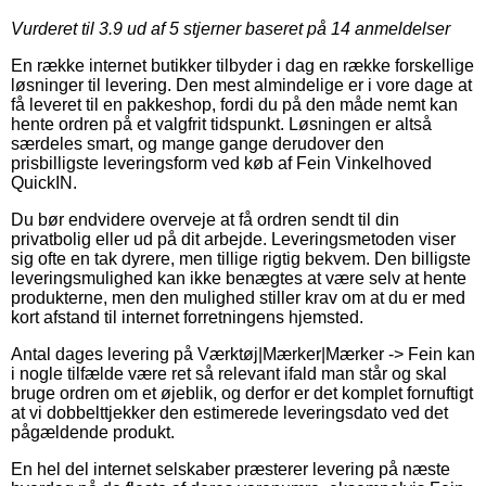
Vurderet til
3.9
ud af 5 stjerner baseret på
14
anmeldelser
En række internet butikker tilbyder i dag en række forskellige
løsninger til levering. Den mest almindelige er i vore dage at
få leveret til en pakkeshop, fordi du på den måde nemt kan
hente ordren på et valgfrit tidspunkt. Løsningen er altså
særdeles smart, og mange gange derudover den
prisbilligste leveringsform ved køb af Fein Vinkelhoved
QuickIN.
Du bør endvidere overveje at få ordren sendt til din
privatbolig eller ud på dit arbejde. Leveringsmetoden viser
sig ofte en tak dyrere, men tillige rigtig bekvem. Den billigste
leveringsmulighed kan ikke benægtes at være selv at hente
produkterne, men den mulighed stiller krav om at du er med
kort afstand til internet forretningens hjemsted.
Antal dages levering på Værktøj|Mærker|Mærker -> Fein kan
i nogle tilfælde være ret så relevant ifald man står og skal
bruge ordren om et øjeblik, og derfor er det komplet fornuftigt
at vi dobbelttjekker den estimerede leveringsdato ved det
pågældende produkt.
En hel del internet selskaber præsterer levering på næste