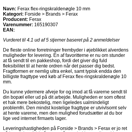
Navn:
Ferax flex-ringskraldenøgle 10 mm
Kategori:
Forside > Brands > Ferax
Producent:
Ferax
Varenummer:
165190307
EAN:
Vurderet til
4.1
ud af 5 stjerner baseret på
2
anmeldelser
De fleste online forretninger frembyder i øjeblikket alverdens
muligheder for levering. En af favoritterne er nu om stunder
at få sendt til en pakkeshop, fordi det giver dig fuld
fleksibilitet til at hente ordren når det passer dig bedst.
Fragtformen er nemlig ultra enkel, samt typisk endda den
billigste fragttype ved køb af Ferax flex-ringskraldenøgle 10
mm.
Du kunne ydermere afveje for og imod at få varerne sendt til
din bopæl eller ud på dit arbejde. Muligheden er som oftest
et hak mere bekostelig, men ligeledes ualmindeligt
problemfri. Den mindst kostelige fragttype er utvivlsomt selv
at hente varerne, men den mulighed forudsætter at du bor
lige ved internet firmaets lager.
Leveringshastigheden på Forside > Brands > Ferax er jo ret