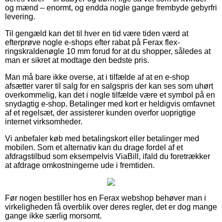
og mænd – enormt, og endda nogle gange frembyde gebyrfri
levering.
Til gengæld kan det til hver en tid være tiden værd at
efterprøve nogle e-shops efter rabat på Ferax flex-
ringskraldenøgle 10 mm forud for at du shopper, således at
man er sikret at modtage den bedste pris.
Man må bare ikke overse, at i tilfælde af at en e-shop
afsætter varer til salg for en salgspris der kan ses som uhørt
overkommelig, kan det i nogle tilfælde være et symbol på en
snydagtig e-shop. Betalinger med kort er heldigvis omfavnet
af et regelsæt, der assisterer kunden overfor uoprigtige
internet virksomheder.
Vi anbefaler køb med betalingskort eller betalinger med
mobilen. Som et alternativ kan du drage fordel af et
afdragstilbud som eksempelvis ViaBill, ifald du foretrækker
at afdrage omkostningerne ude i fremtiden.
Før nogen bestiller hos en Ferax webshop behøver man i
virkeligheden få overblik over deres regler, det er dog mange
gange ikke særlig morsomt.