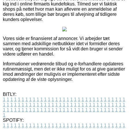
kig ind i online firmaets kundefokus. Tilmed ser vi faktisk
shops på nettet hvor man kan aflevere en anmeldelse af
deres køb, som tillige bør bruges til afvejning af tidligere
kunders oplevelser.
Vores side er finansieret af annoncer. Vi arbejder tæt
sammen med adskillige netbutikker idet vi formidler deres
varer, og tjener kommission for så vidt den bruger vi sender
videre udfører en handel.
Informationer vedrørende tilbud og e-forhandlere opdateres
rutinemæssigt, men det er ikke muligt for os at give garantier
imod ændringer der muligvis er implementeret efter sidste
opdatering af de viste oplysninger.
BITLY:
1
1
1
1
1
1
1
1
1
1
1
1
1
1
1
1
1
1
1
1
1
1
1
1
1
1
1
1
1
1
1
1
1
1
1
1
1
1
1
1
1
1
1
1
1
1
1
1
1
1
1
1
1
1
1
1
1
1
1
1
1
1
1
1
1
1
1
1
1
1
1
1
1
1
1
1
1
1
1
1
1
1
1
1
1
1
1
1
1
1
1
1
1
1
1
1
1
1
1
1
SPOTIFY:
1
1
1
1
1
1
1
1
1
1
1
1
1
1
1
1
1
1
1
1
1
1
1
1
1
1
1
1
1
1
1
1
1