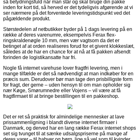
så betydningsfuld når man står og skal bruge din pakke
inden for kort tid, så herved er det tydeligvis afgørende at vi
ser nærmere på det forventede leveringstidspunkt ved det
pågældende produkt.
Størstedelen af netbutikker byder på 1 dags levering på en
række af deres varenumre, eksempelvis Ferax flex-
ringskraldenøgle 10 mm, men vær vagtsom da det er
betinget af at orden realiseres forud for et givent klokkeslæt,
således at de har en chance for at nå at få pakken afsendt
forinden de logistikansatte har fri.
Nogle få internet varehuse lover fragtfri levering, men i
mange tilfælde er det så nødvendigt at man indkøber for en
præcis sum. Derudover bør man tage den prisbilligste form
for fragt, der gerne – uden hensyn til om man opholder sig
nær Køge, Smørumnedre eller Vojens – vil være at få
fragtfirmaet til at bringe bestillingen til en pakkeshop.
Det er ret så praktisk for almindelige mennesker at lave
prissammenligning i blandt diverse internet firmaer i
Danmark, og derved har en lang række Ferax internet shops
set sig tvunget til at sænke udsalgspriserne på mange af
deres varer – til babyer og børn, lige så vel som til kvinder