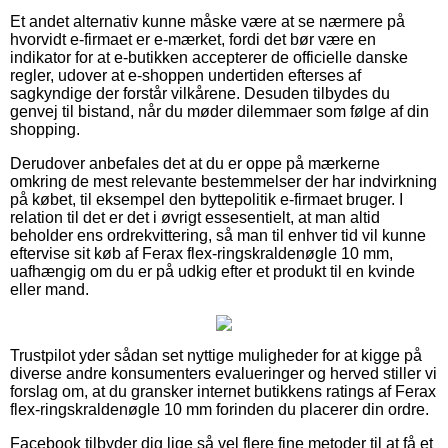
Et andet alternativ kunne måske være at se nærmere på
hvorvidt e-firmaet er e-mærket, fordi det bør være en
indikator for at e-butikken accepterer de officielle danske
regler, udover at e-shoppen undertiden efterses af
sagkyndige der forstår vilkårene. Desuden tilbydes du
genvej til bistand, når du møder dilemmaer som følge af din
shopping.
Derudover anbefales det at du er oppe på mærkerne
omkring de mest relevante bestemmelser der har indvirkning
på købet, til eksempel den byttepolitik e-firmaet bruger. I
relation til det er det i øvrigt essesentielt, at man altid
beholder ens ordrekvittering, så man til enhver tid vil kunne
eftervise sit køb af Ferax flex-ringskraldenøgle 10 mm,
uafhængig om du er på udkig efter et produkt til en kvinde
eller mand.
Trustpilot yder sådan set nyttige muligheder for at kigge på
diverse andre konsumenters evalueringer og herved stiller vi
forslag om, at du gransker internet butikkens ratings af Ferax
flex-ringskraldenøgle 10 mm forinden du placerer din ordre.
Facebook tilbyder dig lige så vel flere fine metoder til at få et