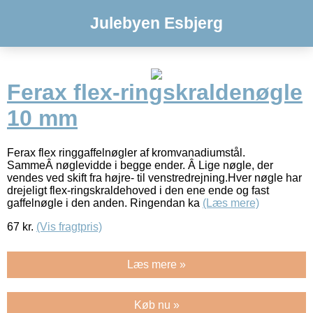
Julebyen Esbjerg
Ferax flex-ringskraldenøgle
10 mm
Ferax flex ringgaffelnøgler af kromvanadiumstål.
SammeÂ nøglevidde i begge ender. Â Lige nøgle, der
vendes ved skift fra højre- til venstredrejning.Hver nøgle har
drejeligt flex-ringskraldehoved i den ene ende og fast
gaffelnøgle i den anden. Ringendan ka
(Læs mere)
67
kr.
(Vis fragtpris)
Læs mere »
Køb nu »