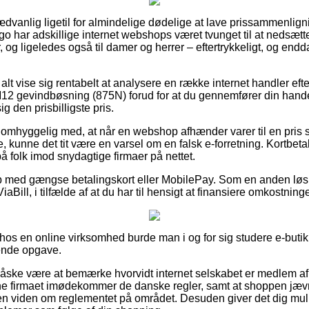
dvanlig ligetil for almindelige dødelige at lave prissammenligni
go har adskillige internet webshops været tvunget til at nedsæt
r, og ligeledes også til damer og herrer – eftertrykkeligt, og en
alt vise sig rentabelt at analysere en række internet handler efter
 gevindbøsning (875N) forud for at du gennemfører din handel
ig den prisbilligste pris.
 omhyggelig med, at når en webshop afhænder varer til en pris 
 kunne det tit være en varsel om en falsk e-forretning. Kortbetali
på folk imod snydagtige firmaer på nettet.
øb med gængse betalingskort eller MobilePay. Som en anden løs
iaBill, i tilfælde af at du har til hensigt at finansiere omkostnin
os en online virksomhed burde man i og for sig studere e-butik
vende opgave.
måske være at bemærke hvorvidt internet selskabet er medlem a
ine firmaet imødekommer de danske regler, samt at shoppen jævnl
gen viden om reglementet på området. Desuden giver det dig mu