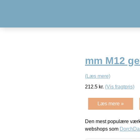
mm M12 ge
(Læs mere)
212.5
kr.
(Vis fragtpris)
Læs mere »
Den mest populære værkt
webshops som
DorchDa