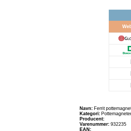
We
Navn:
Ferrit pottemagn
Kategori:
Pottemagnete
Producent:
Varenummer:
932235
EAN: