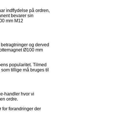
ar indflydelse på ordren,
anent bevarer sin
 Ø100 mm M12
es betragtninger og derved
t pottemagnet Ø100 mm
pens popularitet. Tilmed
som tillige må bruges til
e-handler hvor vi
en ordre.
 for forandringer der