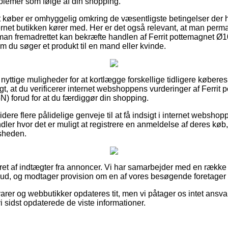
blemer som følge af din shopping.
 køber er omhyggelig omkring de væsentligste betingelser der h
ernet butikken kører med. Her er det også relevant, at man perm
s man fremadrettet kan bekræfte handlen af Ferrit pottemagnet
 du søger et produkt til en mand eller kvinde.
es nyttige muligheder for at kortlægge forskellige tidligere køber
gt, at du verificerer internet webshoppens vurderinger af Ferri
 forud for at du færdiggør din shopping.
re flere pålidelige genveje til at få indsigt i internet webshop
dler hvor det er muligt at registrere en anmeldelse af deres køb, 
dsheden.
eret af indtægter fra annoncer. Vi har samarbejder med en række 
lbud, og modtager provision om en af vores besøgende foretager 
rer og webbutikker opdateres tit, men vi påtager os intet ansvar
vi sidst opdaterede de viste informationer.