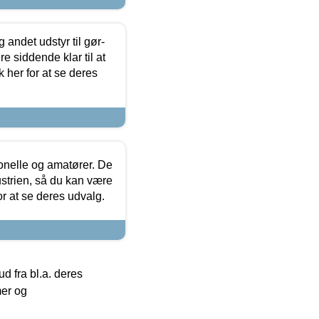
 andet udstyr til gør-
 siddende klar til at
 her for at se deres
ionelle og amatører. De
strien, så du kan være
or at se deres udvalg.
 fra bl.a. deres
mer og