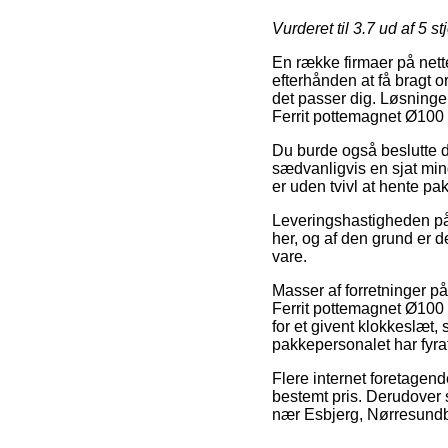
Vurderet til
3.7
ud af 5 st
En række firmaer på nett
efterhånden at få bragt o
det passer dig. Løsningen
Ferrit pottemagnet Ø10
Du burde også beslutte dig
sædvanligvis en sjat mind
er uden tvivl at hente p
Leveringshastigheden på 
her, og af den grund er d
vare.
Masser af forretninger på
Ferrit pottemagnet Ø100 
for et givent klokkeslæt,
pakkepersonalet har fyra
Flere internet foretagend
bestemt pris. Derudover 
nær Esbjerg, Nørresundby e