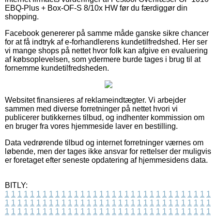
EBQ-Plus + Box-OF-S 8/10x HW før du færdiggør din
shopping.
Facebook genererer på samme måde ganske sikre chancer
for at få indtryk af e-forhandlerens kundetilfredshed. Her ser
vi mange shops på nettet hvor folk kan afgive en evaluering
af købsoplevelsen, som ydermere burde tages i brug til at
fornemme kundetilfredsheden.
Websitet finansieres af reklameindtægter. Vi arbejder
sammen med diverse forretninger på nettet hvori vi
publicerer butikkernes tilbud, og indhenter kommission om
en bruger fra vores hjemmeside laver en bestilling.
Data vedrørende tilbud og internet forretninger værnes om
løbende, men der tages ikke ansvar for rettelser der muligvis
er foretaget efter seneste opdatering af hjemmesidens data.
BITLY:
1
1
1
1
1
1
1
1
1
1
1
1
1
1
1
1
1
1
1
1
1
1
1
1
1
1
1
1
1
1
1
1
1
1
1
1
1
1
1
1
1
1
1
1
1
1
1
1
1
1
1
1
1
1
1
1
1
1
1
1
1
1
1
1
1
1
1
1
1
1
1
1
1
1
1
1
1
1
1
1
1
1
1
1
1
1
1
1
1
1
1
1
1
1
1
1
1
1
1