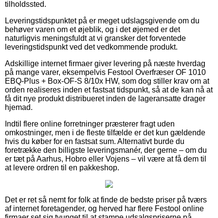
tilholdssted.
Leveringstidspunktet på er meget udslagsgivende om du
behøver varen om et øjeblik, og i det øjemed er det
naturligvis meningsfuldt at vi gransker det forventede
leveringstidspunkt ved det vedkommende produkt.
Adskillige internet firmaer giver levering på næste hverdag
på mange varer, eksempelvis Festool Overfræser OF 1010
EBQ-Plus + Box-OF-S 8/10x HW, som dog stiller krav om at
orden realiseres inden et fastsat tidspunkt, så at de kan nå at
få dit nye produkt distribueret inden de lageransatte drager
hjemad.
Indtil flere online forretninger præsterer fragt uden
omkostninger, men i de fleste tilfælde er det kun gældende
hvis du køber for en fastsat sum. Alternativt burde du
foretrække den billigste leveringsmanér, der gerne – om du
er tæt på Aarhus, Hobro eller Vojens – vil være at få dem til
at levere ordren til en pakkeshop.
Det er ret så nemt for folk at finde de bedste priser på tværs
af internet foretagender, og herved har flere Festool online
firmaer set sig tvunget til at stampe udsalgspriserne på