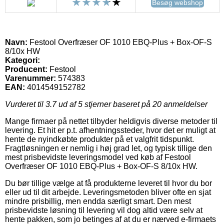
Besøg webshop
Navn:
Festool Overfræser OF 1010 EBQ-Plus + Box-OF-S
8/10x HW
Kategori:
Producent:
Festool
Varenummer:
574383
EAN:
4014549152782
Vurderet til
3.7
ud af 5 stjerner baseret på
20
anmeldelser
Mange firmaer på nettet tilbyder heldigvis diverse metoder til
levering. Et hit er p.t. afhentningssteder, hvor det er muligt at
hente de nyindkøbte produkter på et valgfrit tidspunkt.
Fragtløsningen er nemlig i høj grad let, og typisk tillige den
mest prisbevidste leveringsmodel ved køb af Festool
Overfræser OF 1010 EBQ-Plus + Box-OF-S 8/10x HW.
Du bør tillige vælge at få produkterne leveret til hvor du bor
eller ud til dit arbejde. Leveringsmetoden bliver ofte en sjat
mindre prisbillig, men endda særligt smart. Den mest
prisbevidste løsning til levering vil dog altid være selv at
hente pakken, som jo betinges af at du er nærved e-firmaets