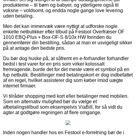
produkterne – til børn og babyer, og yderligere også til
voksne – voldsomt, og endda nogle gange love levering
uden betaling.
Men det kan immervæk være nyttigt at udforske nogle
enkelte netbutikker efter tilbud på Festool Overfræser OF
1010 EBQ-Plus + Box-OF-S 8/10x HW forinden du
gennemfører din bestilling, sådan at man er usvigeligt sikker
på at antage den bedste pris.
Du bør dog huske på, at såfremt en e-forhandler forhandler
bedst i test varer for en pris som virker kolossalt
fremragende, burde det for det meste være et symbol på en
fup netbutik. Bestillinger med betalingskort er dog indbefattet
af en regel, hvilket assisterer dig som køber imod uægte
internet firmaer.
Vi tilråder shopping med kort eller betalinger med mobilen.
Som en alternativ mulighed bør du vælge et
afbetalingstilbud som eksempelvis ViaBill, for så vidt du
agter at godtgøre regningen af flere omgange.
Inden nogen handler hos en Festool e-forretning bør de i