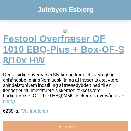
Julebyen Esbjerg
Festool Overfræser OF
1010 EBQ-Plus + Box-OF-S
8/10x HW
Den alsidige overfræserStyrker og fordeleLav vægt og
énhåndsbetjeningNem udskiftning af fræser takket være
spindelstopNem indstilling af fræsedybden ned til en
tiendedel millimeterMere sikkerhed takket være
hurtigbremse (OF 1010 EBQ)MMC elektronik overvåg
(Læs
mere)
6238
kr.
(Vis fragtpris)
Læs mere »