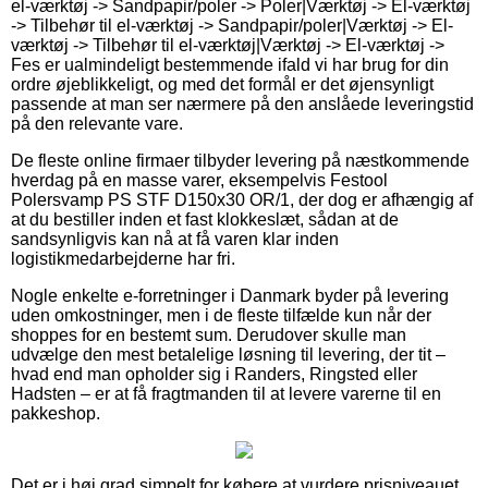
el-værktøj -> Sandpapir/poler -> Poler|Værktøj -> El-værktøj
-> Tilbehør til el-værktøj -> Sandpapir/poler|Værktøj -> El-
værktøj -> Tilbehør til el-værktøj|Værktøj -> El-værktøj ->
Fes er ualmindeligt bestemmende ifald vi har brug for din
ordre øjeblikkeligt, og med det formål er det øjensynligt
passende at man ser nærmere på den anslåede leveringstid
på den relevante vare.
De fleste online firmaer tilbyder levering på næstkommende
hverdag på en masse varer, eksempelvis Festool
Polersvamp PS STF D150x30 OR/1, der dog er afhængig af
at du bestiller inden et fast klokkeslæt, sådan at de
sandsynligvis kan nå at få varen klar inden
logistikmedarbejderne har fri.
Nogle enkelte e-forretninger i Danmark byder på levering
uden omkostninger, men i de fleste tilfælde kun når der
shoppes for en bestemt sum. Derudover skulle man
udvælge den mest betalelige løsning til levering, der tit –
hvad end man opholder sig i Randers, Ringsted eller
Hadsten – er at få fragtmanden til at levere varerne til en
pakkeshop.
Det er i høj grad simpelt for købere at vurdere prisniveauet