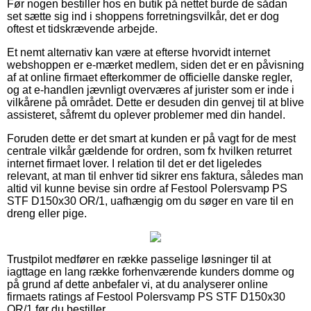
Før nogen bestiller hos en butik på nettet burde de sådan
set sætte sig ind i shoppens forretningsvilkår, det er dog
oftest et tidskrævende arbejde.
Et nemt alternativ kan være at efterse hvorvidt internet
webshoppen er e-mærket medlem, siden det er en påvisning
af at online firmaet efterkommer de officielle danske regler,
og at e-handlen jævnligt overværes af jurister som er inde i
vilkårene på området. Dette er desuden din genvej til at blive
assisteret, såfremt du oplever problemer med din handel.
Foruden dette er det smart at kunden er på vagt for de mest
centrale vilkår gældende for ordren, som fx hvilken returret
internet firmaet lover. I relation til det er det ligeledes
relevant, at man til enhver tid sikrer ens faktura, således man
altid vil kunne bevise sin ordre af Festool Polersvamp PS
STF D150x30 OR/1, uafhængig om du søger en vare til en
dreng eller pige.
Trustpilot medfører en række passelige løsninger til at
iagttage en lang række forhenværende kunders domme og
på grund af dette anbefaler vi, at du analyserer online
firmaets ratings af Festool Polersvamp PS STF D150x30
OR/1 før du bestiller.