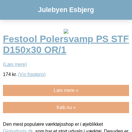
Julebyen Esbjerg
Festool Polersvamp PS STF
D150x30 OR/1
(Læs mere)
174
kr.
(Vis fragtpris)
Læs mere »
Køb nu »
Den mest populære værktøjsshop er i øjeblikket
Globaltools.dk
, som har et stort udvalg i værktøj. Desuden er