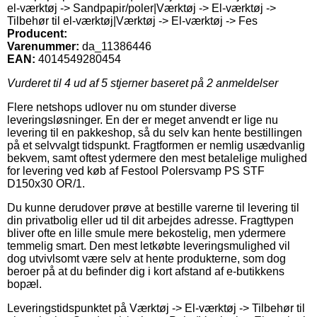
el-værktøj -> Sandpapir/poler|Værktøj -> El-værktøj ->
Tilbehør til el-værktøj|Værktøj -> El-værktøj -> Fes
Producent:
Varenummer:
da_11386446
EAN:
4014549280454
Vurderet til
4
ud af 5 stjerner baseret på
2
anmeldelser
Flere netshops udlover nu om stunder diverse
leveringsløsninger. En der er meget anvendt er lige nu
levering til en pakkeshop, så du selv kan hente bestillingen
på et selvvalgt tidspunkt. Fragtformen er nemlig usædvanlig
bekvem, samt oftest ydermere den mest betalelige mulighed
for levering ved køb af Festool Polersvamp PS STF
D150x30 OR/1.
Du kunne derudover prøve at bestille varerne til levering til
din privatbolig eller ud til dit arbejdes adresse. Fragttypen
bliver ofte en lille smule mere bekostelig, men ydermere
temmelig smart. Den mest letkøbte leveringsmulighed vil
dog utvivlsomt være selv at hente produkterne, som dog
beroer på at du befinder dig i kort afstand af e-butikkens
bopæl.
Leveringstidspunktet på Værktøj -> El-værktøj -> Tilbehør til