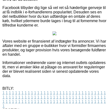
Facebook tilbyder dig lige så vel ret så hæderlige genveje til
at få indblik i e-forhandlerens popularitet. Desuden ses en
del netbutikker hvor du kan udfærdige en omtale af deres
køb, hvilket ydermere burde tages i brug til at fornemme hvor
tilfredse kunderne er.
Vores website er finansieret af indtægter fra annoncer. Vi har
aftaler med en gruppe e-butikker hvor vi formidler firmaernes
produkter, og tager provision hvis vores besøgende fuldfører
en handel.
Informationer vedrørende varer og internet outlets opdateres
tit, men vi ønsker ikke at påtage os ansvaret for reguleringer
der er blevet realiseret siden vi senest opdaterede vores
data.
BITLY:
1
1
1
1
1
1
1
1
1
1
1
1
1
1
1
1
1
1
1
1
1
1
1
1
1
1
1
1
1
1
1
1
1
1
1
1
1
1
1
1
1
1
1
1
1
1
1
1
1
1
1
1
1
1
1
1
1
1
1
1
1
1
1
1
1
1
1
1
1
1
1
1
1
1
1
1
1
1
1
1
1
1
1
1
1
1
1
1
1
1
1
1
1
1
1
1
1
1
1
1