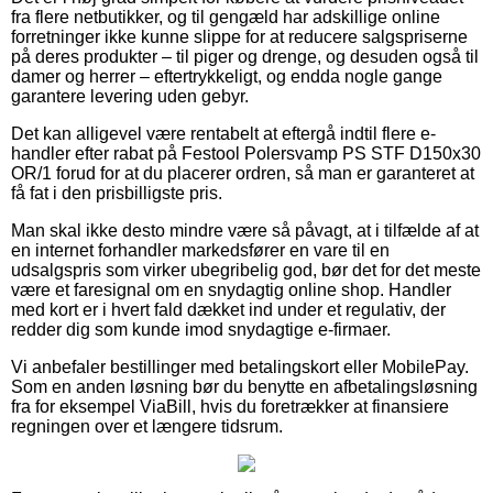
fra flere netbutikker, og til gengæld har adskillige online
forretninger ikke kunne slippe for at reducere salgspriserne
på deres produkter – til piger og drenge, og desuden også til
damer og herrer – eftertrykkeligt, og endda nogle gange
garantere levering uden gebyr.
Det kan alligevel være rentabelt at eftergå indtil flere e-
handler efter rabat på Festool Polersvamp PS STF D150x30
OR/1 forud for at du placerer ordren, så man er garanteret at
få fat i den prisbilligste pris.
Man skal ikke desto mindre være så påvagt, at i tilfælde af at
en internet forhandler markedsfører en vare til en
udsalgspris som virker ubegribelig god, bør det for det meste
være et faresignal om en snydagtig online shop. Handler
med kort er i hvert fald dækket ind under et regulativ, der
redder dig som kunde imod snydagtige e-firmaer.
Vi anbefaler bestillinger med betalingskort eller MobilePay.
Som en anden løsning bør du benytte en afbetalingsløsning
fra for eksempel ViaBill, hvis du foretrækker at finansiere
regningen over et længere tidsrum.