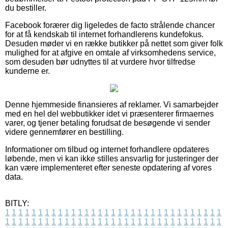
du bestiller.
Facebook forærer dig ligeledes de facto strålende chancer
for at få kendskab til internet forhandlerens kundefokus.
Desuden møder vi en række butikker på nettet som giver folk
mulighed for at afgive en omtale af virksomhedens service,
som desuden bør udnyttes til at vurdere hvor tilfredse
kunderne er.
Denne hjemmeside finansieres af reklamer. Vi samarbejder
med en hel del webbutikker idet vi præsenterer firmaernes
varer, og tjener betaling forudsat de besøgende vi sender
videre gennemfører en bestilling.
Informationer om tilbud og internet forhandlere opdateres
løbende, men vi kan ikke stilles ansvarlig for justeringer der
kan være implementeret efter seneste opdatering af vores
data.
BITLY:
1
1
1
1
1
1
1
1
1
1
1
1
1
1
1
1
1
1
1
1
1
1
1
1
1
1
1
1
1
1
1
1
1
1
1
1
1
1
1
1
1
1
1
1
1
1
1
1
1
1
1
1
1
1
1
1
1
1
1
1
1
1
1
1
1
1