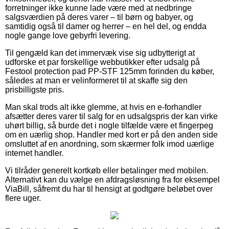
forretninger ikke kunne lade være med at nedbringe
salgsværdien på deres varer – til børn og babyer, og
samtidig også til damer og herrer – en hel del, og endda
nogle gange love gebyrfri levering.
Til gengæld kan det immervæk vise sig udbytterigt at
udforske et par forskellige webbutikker efter udsalg på
Festool protection pad PP-STF 125mm forinden du køber,
således at man er velinformeret til at skaffe sig den
prisbilligste pris.
Man skal trods alt ikke glemme, at hvis en e-forhandler
afsætter deres varer til salg for en udsalgspris der kan virke
uhørt billig, så burde det i nogle tilfælde være et fingerpeg
om en uærlig shop. Handler med kort er på den anden side
omsluttet af en anordning, som skærmer folk imod uærlige
internet handler.
Vi tilråder generelt kortkøb eller betalinger med mobilen.
Alternativt kan du vælge en afdragsløsning fra for eksempel
ViaBill, såfremt du har til hensigt at godtgøre beløbet over
flere uger.