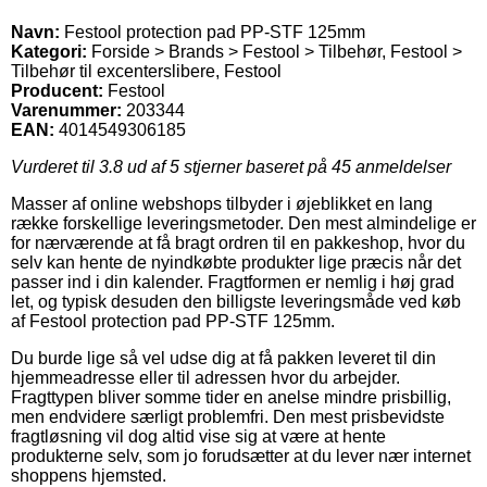
Navn:
Festool protection pad PP-STF 125mm
Kategori:
Forside > Brands > Festool > Tilbehør, Festool >
Tilbehør til excenterslibere, Festool
Producent:
Festool
Varenummer:
203344
EAN:
4014549306185
Vurderet til
3.8
ud af 5 stjerner baseret på
45
anmeldelser
Masser af online webshops tilbyder i øjeblikket en lang
række forskellige leveringsmetoder. Den mest almindelige er
for nærværende at få bragt ordren til en pakkeshop, hvor du
selv kan hente de nyindkøbte produkter lige præcis når det
passer ind i din kalender. Fragtformen er nemlig i høj grad
let, og typisk desuden den billigste leveringsmåde ved køb
af Festool protection pad PP-STF 125mm.
Du burde lige så vel udse dig at få pakken leveret til din
hjemmeadresse eller til adressen hvor du arbejder.
Fragttypen bliver somme tider en anelse mindre prisbillig,
men endvidere særligt problemfri. Den mest prisbevidste
fragtløsning vil dog altid vise sig at være at hente
produkterne selv, som jo forudsætter at du lever nær internet
shoppens hjemsted.