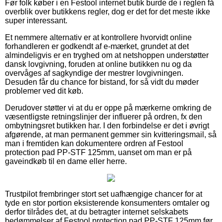
Før folk køber i en Festool internet butik burde de i reglen få
overblik over butikkens regler, dog er det for det meste ikke
super interessant.
Et nemmere alternativ er at kontrollere hvorvidt online
forhandleren er godkendt af e-mærket, grundet at det
almindeligvis er en tryghed om at netshoppen understøtter
dansk lovgivning, foruden at online butikken nu og da
overvåges af sagkyndige der mestrer lovgivningen.
Desuden får du chance for bistand, for så vidt du møder
problemer ved dit køb.
Derudover støtter vi at du er oppe på mærkerne omkring de
væsentligste retningslinjer der influerer på ordren, fx den
ombytningsret butikken har. I den forbindelse er det i øvrigt
afgørende, at man permanent gemmer sin kvitteringsmail, så
man i fremtiden kan dokumentere ordren af Festool
protection pad PP-STF 125mm, uanset om man er på
gaveindkøb til en dame eller herre.
Trustpilot frembringer stort set uafhængige chancer for at
tyde en stor portion eksisterende konsumenters omtaler og
derfor tilrådes det, at du betragter internet selskabets
bedømmelser af Festool protection pad PP-STF 125mm før