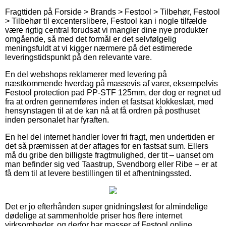
Fragttiden på Forside > Brands > Festool > Tilbehør, Festool
> Tilbehør til excenterslibere, Festool kan i nogle tilfælde
være rigtig central forudsat vi mangler dine nye produkter
omgående, så med det formål er det selvfølgelig
meningsfuldt at vi kigger nærmere på det estimerede
leveringstidspunkt på den relevante vare.
En del webshops reklamerer med levering på
næstkommende hverdag på massevis af varer, eksempelvis
Festool protection pad PP-STF 125mm, der dog er regnet ud
fra at ordren gennemføres inden et fastsat klokkeslæt, med
hensynstagen til at de kan nå at få ordren på posthuset
inden personalet har fyraften.
En hel del internet handler lover fri fragt, men undertiden er
det så præmissen at der aftages for en fastsat sum. Ellers
må du gribe den billigste fragtmulighed, der tit – uanset om
man befinder sig ved Taastrup, Svendborg eller Ribe – er at
få dem til at levere bestillingen til et afhentningssted.
Det er jo efterhånden super gnidningsløst for almindelige
dødelige at sammenholde priser hos flere internet
virksomheder, og derfor har masser af Festool online