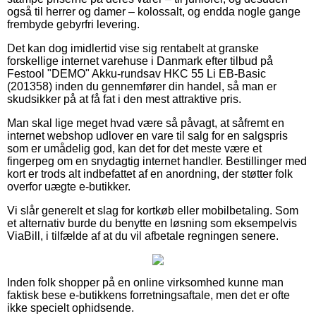
også til herrer og damer – kolossalt, og endda nogle gange
frembyde gebyrfri levering.
Det kan dog imidlertid vise sig rentabelt at granske
forskellige internet varehuse i Danmark efter tilbud på
Festool "DEMO" Akku-rundsav HKC 55 Li EB-Basic
(201358) inden du gennemfører din handel, så man er
skudsikker på at få fat i den mest attraktive pris.
Man skal lige meget hvad være så påvagt, at såfremt en
internet webshop udlover en vare til salg for en salgspris
som er umådelig god, kan det for det meste være et
fingerpeg om en snydagtig internet handler. Bestillinger med
kort er trods alt indbefattet af en anordning, der støtter folk
overfor uægte e-butikker.
Vi slår generelt et slag for kortkøb eller mobilbetaling. Som
et alternativ burde du benytte en løsning som eksempelvis
ViaBill, i tilfælde af at du vil afbetale regningen senere.
Inden folk shopper på en online virksomhed kunne man
faktisk bese e-butikkens forretningsaftale, men det er ofte
ikke specielt ophidsende.