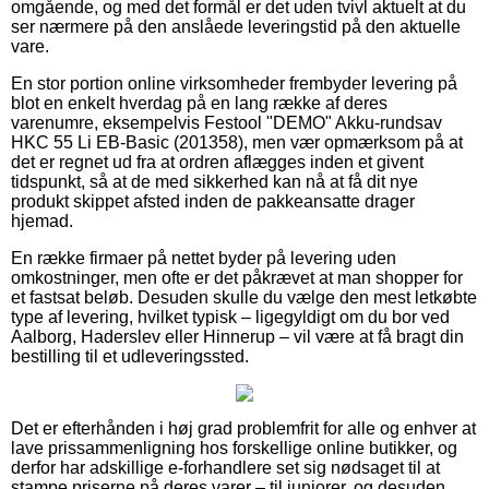
omgående, og med det formål er det uden tvivl aktuelt at du
ser nærmere på den anslåede leveringstid på den aktuelle
vare.
En stor portion online virksomheder frembyder levering på
blot en enkelt hverdag på en lang række af deres
varenumre, eksempelvis Festool "DEMO" Akku-rundsav
HKC 55 Li EB-Basic (201358), men vær opmærksom på at
det er regnet ud fra at ordren aflægges inden et givent
tidspunkt, så at de med sikkerhed kan nå at få dit nye
produkt skippet afsted inden de pakkeansatte drager
hjemad.
En række firmaer på nettet byder på levering uden
omkostninger, men ofte er det påkrævet at man shopper for
et fastsat beløb. Desuden skulle du vælge den mest letkøbte
type af levering, hvilket typisk – ligegyldigt om du bor ved
Aalborg, Haderslev eller Hinnerup – vil være at få bragt din
bestilling til et udleveringssted.
Det er efterhånden i høj grad problemfrit for alle og enhver at
lave prissammenligning hos forskellige online butikker, og
derfor har adskillige e-forhandlere set sig nødsaget til at
stampe priserne på deres varer – til juniorer, og desuden