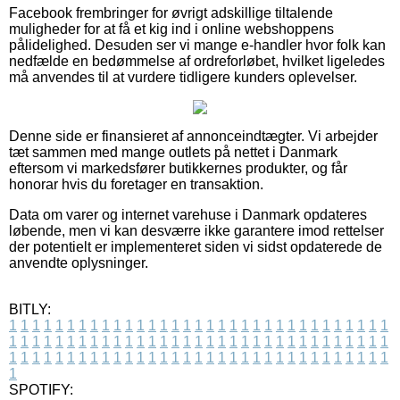
Facebook frembringer for øvrigt adskillige tiltalende
muligheder for at få et kig ind i online webshoppens
pålidelighed. Desuden ser vi mange e-handler hvor folk kan
nedfælde en bedømmelse af ordreforløbet, hvilket ligeledes
må anvendes til at vurdere tidligere kunders oplevelser.
Denne side er finansieret af annonceindtægter. Vi arbejder
tæt sammen med mange outlets på nettet i Danmark
eftersom vi markedsfører butikkernes produkter, og får
honorar hvis du foretager en transaktion.
Data om varer og internet varehuse i Danmark opdateres
løbende, men vi kan desværre ikke garantere imod rettelser
der potentielt er implementeret siden vi sidst opdaterede de
anvendte oplysninger.
BITLY:
1
1
1
1
1
1
1
1
1
1
1
1
1
1
1
1
1
1
1
1
1
1
1
1
1
1
1
1
1
1
1
1
1
1
1
1
1
1
1
1
1
1
1
1
1
1
1
1
1
1
1
1
1
1
1
1
1
1
1
1
1
1
1
1
1
1
1
1
1
1
1
1
1
1
1
1
1
1
1
1
1
1
1
1
1
1
1
1
1
1
1
1
1
1
1
1
1
1
1
1
SPOTIFY: