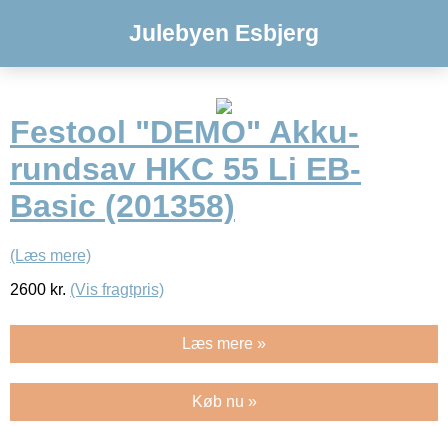
Julebyen Esbjerg
Festool "DEMO" Akku-
rundsav HKC 55 Li EB-
Basic (201358)
(Læs mere)
2600
kr.
(Vis fragtpris)
Læs mere »
Køb nu »