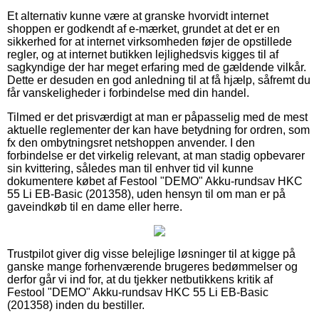
Et alternativ kunne være at granske hvorvidt internet
shoppen er godkendt af e-mærket, grundet at det er en
sikkerhed for at internet virksomheden føjer de opstillede
regler, og at internet butikken lejlighedsvis kigges til af
sagkyndige der har meget erfaring med de gældende vilkår.
Dette er desuden en god anledning til at få hjælp, såfremt du
får vanskeligheder i forbindelse med din handel.
Tilmed er det prisværdigt at man er påpasselig med de mest
aktuelle reglementer der kan have betydning for ordren, som
fx den ombytningsret netshoppen anvender. I den
forbindelse er det virkelig relevant, at man stadig opbevarer
sin kvittering, således man til enhver tid vil kunne
dokumentere købet af Festool "DEMO" Akku-rundsav HKC
55 Li EB-Basic (201358), uden hensyn til om man er på
gaveindkøb til en dame eller herre.
Trustpilot giver dig visse belejlige løsninger til at kigge på
ganske mange forhenværende brugeres bedømmelser og
derfor går vi ind for, at du tjekker netbutikkens kritik af
Festool "DEMO" Akku-rundsav HKC 55 Li EB-Basic
(201358) inden du bestiller.