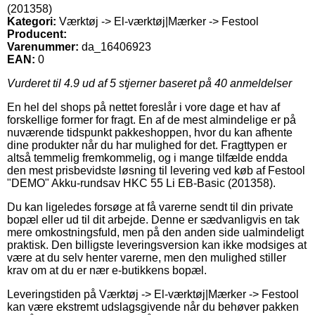
(201358)
Kategori:
Værktøj -> El-værktøj|Mærker -> Festool
Producent:
Varenummer:
da_16406923
EAN:
0
Vurderet til
4.9
ud af 5 stjerner baseret på
40
anmeldelser
En hel del shops på nettet foreslår i vore dage et hav af
forskellige former for fragt. En af de mest almindelige er på
nuværende tidspunkt pakkeshoppen, hvor du kan afhente
dine produkter når du har mulighed for det. Fragttypen er
altså temmelig fremkommelig, og i mange tilfælde endda
den mest prisbevidste løsning til levering ved køb af Festool
"DEMO" Akku-rundsav HKC 55 Li EB-Basic (201358).
Du kan ligeledes forsøge at få varerne sendt til din private
bopæl eller ud til dit arbejde. Denne er sædvanligvis en tak
mere omkostningsfuld, men på den anden side ualmindeligt
praktisk. Den billigste leveringsversion kan ikke modsiges at
være at du selv henter varerne, men den mulighed stiller
krav om at du er nær e-butikkens bopæl.
Leveringstiden på Værktøj -> El-værktøj|Mærker -> Festool
kan være ekstremt udslagsgivende når du behøver pakken