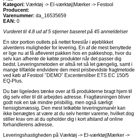
Kategori:
Værktøj -> El-værktøj|Mærker -> Festool
Producent:
Varenummer:
da_16535659
EAN:
0
Vurderet til
4.8
ud af 5 stjerner baseret på
45
anmeldelser
En stor portion outlets på nettet foreslår i øjeblikket
alverdens muligheder for levering. En af de mest benyttede
er lige nu at få afleveret pakken hos en pakkeshop, hvor du
selv kan afhente de købte produkter når det passer dig
bedst. Leveringsmetoden er altså ret så let gængelig, samt i
mange tilfælde endvidere den mest prisbevidste fragtmetode
ved køb af Festool "DEMO" Excentersliber ETS EC 150/5
EQ-Plus.
Du bør ligeledes tænke over at få produkterne bragt hjem til
dig selv eller til dit arbejdes adresse. Fragtløsningen bliver
godt nok en tak mindre prisbillig, men også særligt
hensigtsmæssig. Den mest letkøbte leveringsmanér kan
ikke benægtes at være at du selv henter varerne, hvilket dog
stiller krav om at du opholder dig i kort afstand af online
forhandlerens adresse.
Leveringshastigheden på Værktøj -> El-værktøj|Mærker ->