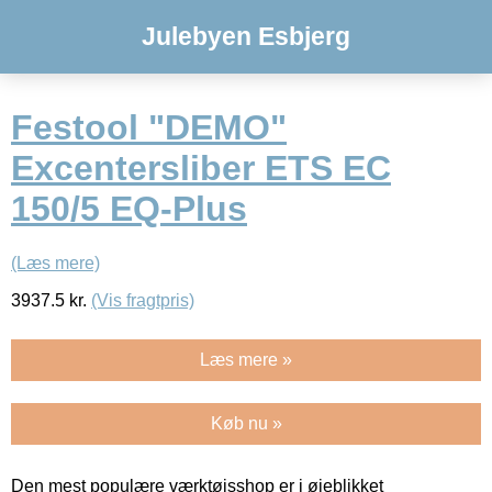
Julebyen Esbjerg
Festool "DEMO"
Excentersliber ETS EC
150/5 EQ-Plus
(Læs mere)
3937.5
kr.
(Vis fragtpris)
Læs mere »
Køb nu »
Den mest populære værktøjsshop er i øjeblikket