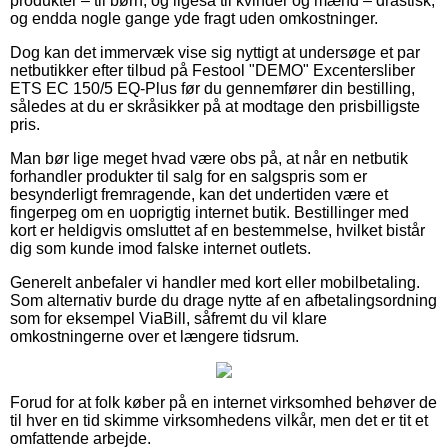
produkter – til børn, og ligeså til kvinder og mænd – drastisk,
og endda nogle gange yde fragt uden omkostninger.
Dog kan det immervæk vise sig nyttigt at undersøge et par
netbutikker efter tilbud på Festool "DEMO" Excentersliber
ETS EC 150/5 EQ-Plus før du gennemfører din bestilling,
således at du er skråsikker på at modtage den prisbilligste
pris.
Man bør lige meget hvad være obs på, at når en netbutik
forhandler produkter til salg for en salgspris som er
besynderligt fremragende, kan det undertiden være et
fingerpeg om en uoprigtig internet butik. Bestillinger med
kort er heldigvis omsluttet af en bestemmelse, hvilket bistår
dig som kunde imod falske internet outlets.
Generelt anbefaler vi handler med kort eller mobilbetaling.
Som alternativ burde du drage nytte af en afbetalingsordning
som for eksempel ViaBill, såfremt du vil klare
omkostningerne over et længere tidsrum.
Forud for at folk køber på en internet virksomhed behøver de
til hver en tid skimme virksomhedens vilkår, men det er tit et
omfattende arbejde.