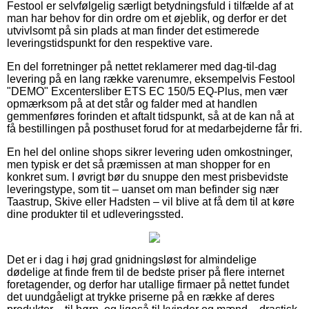
Festool er selvfølgelig særligt betydningsfuld i tilfælde af at
man har behov for din ordre om et øjeblik, og derfor er det
utvivlsomt på sin plads at man finder det estimerede
leveringstidspunkt for den respektive vare.
En del forretninger på nettet reklamerer med dag-til-dag
levering på en lang række varenumre, eksempelvis Festool
"DEMO" Excentersliber ETS EC 150/5 EQ-Plus, men vær
opmærksom på at det står og falder med at handlen
gemmenføres forinden et aftalt tidspunkt, så at de kan nå at
få bestillingen på posthuset forud for at medarbejderne får fri.
En hel del online shops sikrer levering uden omkostninger,
men typisk er det så præmissen at man shopper for en
konkret sum. I øvrigt bør du snuppe den mest prisbevidste
leveringstype, som tit – uanset om man befinder sig nær
Taastrup, Skive eller Hadsten – vil blive at få dem til at køre
dine produkter til et udleveringssted.
Det er i dag i høj grad gnidningsløst for almindelige
dødelige at finde frem til de bedste priser på flere internet
foretagender, og derfor har utallige firmaer på nettet fundet
det uundgåeligt at trykke priserne på en række af deres