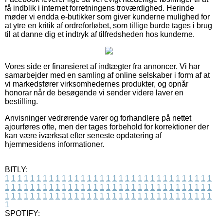
få indblik i internet forretningens troværdighed. Herinde
møder vi endda e-butikker som giver kunderne mulighed for
at ytre en kritik af ordreforløbet, som tillige burde tages i brug
til at danne dig et indtryk af tilfredsheden hos kunderne.
Vores side er finansieret af indtægter fra annoncer. Vi har
samarbejder med en samling af online selskaber i form af at
vi markedsfører virksomhedernes produkter, og opnår
honorar når de besøgende vi sender videre laver en
bestilling.
Anvisninger vedrørende varer og forhandlere på nettet
ajourføres ofte, men der tages forbehold for korrektioner der
kan være iværksat efter seneste opdatering af
hjemmesidens informationer.
BITLY:
1
1
1
1
1
1
1
1
1
1
1
1
1
1
1
1
1
1
1
1
1
1
1
1
1
1
1
1
1
1
1
1
1
1
1
1
1
1
1
1
1
1
1
1
1
1
1
1
1
1
1
1
1
1
1
1
1
1
1
1
1
1
1
1
1
1
1
1
1
1
1
1
1
1
1
1
1
1
1
1
1
1
1
1
1
1
1
1
1
1
1
1
1
1
1
1
1
1
1
1
SPOTIFY: