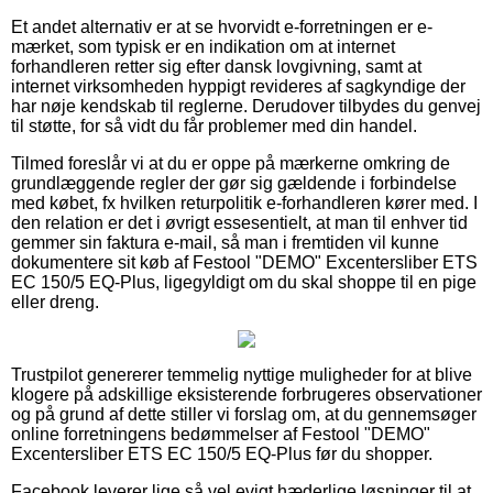
Et andet alternativ er at se hvorvidt e-forretningen er e-
mærket, som typisk er en indikation om at internet
forhandleren retter sig efter dansk lovgivning, samt at
internet virksomheden hyppigt revideres af sagkyndige der
har nøje kendskab til reglerne. Derudover tilbydes du genvej
til støtte, for så vidt du får problemer med din handel.
Tilmed foreslår vi at du er oppe på mærkerne omkring de
grundlæggende regler der gør sig gældende i forbindelse
med købet, fx hvilken returpolitik e-forhandleren kører med. I
den relation er det i øvrigt essesentielt, at man til enhver tid
gemmer sin faktura e-mail, så man i fremtiden vil kunne
dokumentere sit køb af Festool "DEMO" Excentersliber ETS
EC 150/5 EQ-Plus, ligegyldigt om du skal shoppe til en pige
eller dreng.
Trustpilot genererer temmelig nyttige muligheder for at blive
klogere på adskillige eksisterende forbrugeres observationer
og på grund af dette stiller vi forslag om, at du gennemsøger
online forretningens bedømmelser af Festool "DEMO"
Excentersliber ETS EC 150/5 EQ-Plus før du shopper.
Facebook leverer lige så vel evigt hæderlige løsninger til at